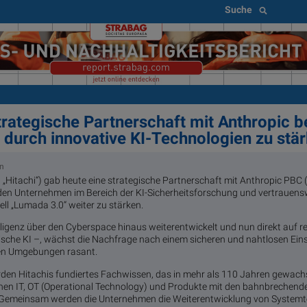
Suche
strategische Partnerschaft mit Anthropic 
durch innovative KI-Technologien zu stä
en
, „Hitachi“) gab heute eine strategische Partnerschaft mit Anthropic PBC 
den Unternehmen im Bereich der KI-Sicherheitsforschung und vertrauensw
l „Lumada 3.0“ weiter zu stärken.
elligenz über den Cyberspace hinaus weiterentwickelt und nun direkt auf r
sche KI –, wächst die Nachfrage nach einem sicheren und nahtlosen Eins
en Umgebungen rasant.
rden Hitachis fundiertes Fachwissen, das in mehr als 110 Jahren gewachs
ichen IT, OT (Operational Technology) und Produkte mit den bahnbreche
. Gemeinsam werden die Unternehmen die Weiterentwicklung von Systemte