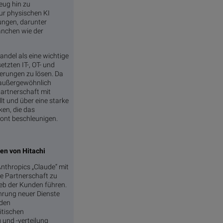
eug hin zu
zur physischen KI
rungen, darunter
anchen wie der
andel als eine wichtige
tzten IT-, OT- und
erungen zu lösen. Da
in außergewöhnlich
Partnerschaft mit
lt und über eine starke
en, die das
ront beschleunigen.
en von Hitachi
nthropics „Claude“ mit
ie Partnerschaft zu
ieb der Kunden führen.
ührung neuer Dienste
nden
itischen
und -verteilung