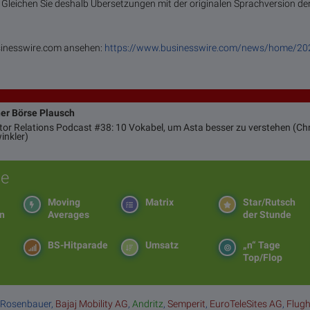
g. Gleichen Sie deshalb Übersetzungen mit der originalen Sprachversion de
usinesswire.com ansehen:
https://www.businesswire.com/news/home/2
ner Börse Plausch
stor Relations Podcast #38: 10 Vokabel, um Asta besser zu verstehen (Chr
inkler)
e
Moving
Matrix
Star/Rutsch
en
Averages
der Stunde
BS-Hitparade
Umsatz
„n“ Tage
Top/Flop
:
Rosenbauer
,
Bajaj Mobility AG
,
Andritz
,
Semperit
,
EuroTeleSites AG
,
Flug