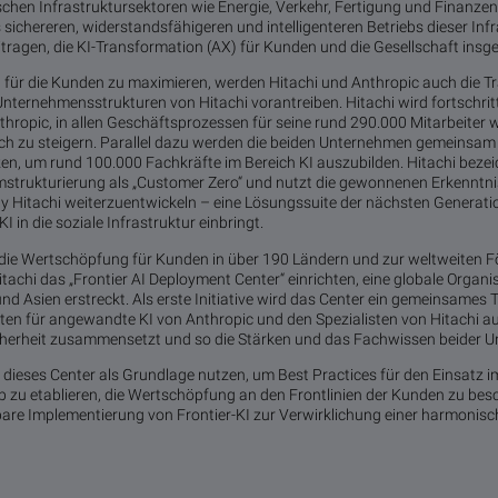
tischen Infrastruktursektoren wie Energie, Verkehr, Fertigung und Finanze
 sichereren, widerstandsfähigeren und intelligenteren Betriebs dieser Infr
tragen, die KI-Transformation (AX) für Kunden und die Gesellschaft ins
für die Kunden zu maximieren, werden Hitachi und Anthropic auch die T
Unternehmensstrukturen von Hitachi vorantreiben. Hitachi wird fortschrittl
hropic, in allen Geschäftsprozessen für seine rund 290.000 Mitarbeiter 
tlich zu steigern. Parallel dazu werden die beiden Unternehmen gemeins
n, um rund 100.000 Fachkräfte im Bereich KI auszubilden. Hitachi bezei
strukturierung als „Customer Zero“ und nutzt die gewonnenen Erkenntn
Hitachi weiterzuentwickeln – eine Lösungssuite der nächsten Generation
I in die soziale Infrastruktur einbringt.
r die Wertschöpfung für Kunden in über 190 Ländern und zur weltweiten 
achi das „Frontier AI Deployment Center“ einrichten, eine globale Organis
d Asien erstreckt. Als erste Initiative wird das Center ein gemeinsames 
ten für angewandte KI von Anthropic und den Spezialisten von Hitachi au
herheit zusammensetzt und so die Stärken und das Fachwissen beider U
i dieses Center als Grundlage nutzen, um Best Practices für den Einsatz i
u etablieren, die Wertschöpfung an den Frontlinien der Kunden zu bes
rbare Implementierung von Frontier-KI zur Verwirklichung einer harmonis