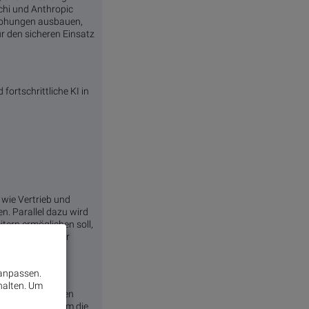
chi und Anthropic
rohungen ausbauen,
r den sicheren Einsatz
ortschrittliche KI in
 wie Vertrieb und
. Parallel dazu wird
tern ermöglichen soll,
d. Die aus dieser
t einfließen.
 anpassen.
halten.
Um
die HMAX-Lösungen
AX integriert, um die