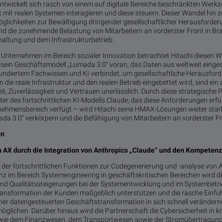
 entwickelt sich rasch von einem auf digitale Bereiche beschränkten Werkz
kt mit realen Systemen interagieren und diese steuern. Dieser Wandel hin 
Möglichkeiten zur Bewältigung dringender gesellschaftlicher Herausforde
nd die zunehmende Belastung von Mitarbeitern an vorderster Front in Br
haltung und dem Infrastrukturbetrieb.
 Unternehmen im Bereich sozialer Innovation betrachtet Hitachi diesen W
t sein Geschäftsmodell „Lumada 3.0“ voran, das Daten aus weltweit eingese
undiertem Fachwissen und KI verbindet, um gesellschaftliche Herausford
in die reale Infrastruktur und den realen Betrieb eingebettet wird, sind e
t, Zuverlässigkeit und Vertrauen unerlässlich. Durch diese strategische 
er des fortschrittlichen KI-Modells Claude, das diese Anforderungen erfül
rnehmensbereich verfügt – wird Hitachi seine HMAX-Lösungen weiter stärk
da 3.0“ verkörpern und die Befähigung von Mitarbeitern an vorderster F
en
 AX durch die Integration von Anthropics „Claude“ und den Kompetenz
der fortschrittlichen Funktionen zur Codegenerierung und -analyse von A
z im Bereich Systemengineering in geschäftskritischen Bereichen wird d
 und Qualitätssteigerungen bei der Systementwicklung und im Systembetr
 Transformation der Kunden maßgeblich unterstützen und die rasche Einf
iner datengesteuerten Geschäftstransformation in sich schnell veränder
ichen. Darüber hinaus wird die Partnerschaft die Cybersicherheit in kr
 wie dem Finanzwesen, dem Transportwesen sowie der Stromübertragung 