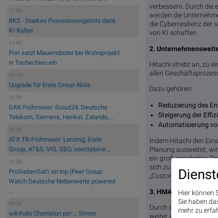
verbessern. Durch die
11:05
werden die Unternehme
BKS - Starkes Provisionsergebnis dank
die Cyberresilienz der
KI-Rallye
von KI schaffen.
10:42
2. Unternehmensweite
Porr setzt Mauerroboter bei Wohnprojekt
in Tschechien ein
Hitachi strebt an, zu 
allen Geschäftsprozess
10:15
Upgrade für Erste Group-Aktie
Dazu gehören:
10:09
Reduzierung des En
DAX-Frühmover: Scout24, Deutsche
Steigerung der Effi
Telekom, Siemens, Henkel, Zalando,...
Automatisierung v
10:08
ATX TR-Frühmover: Lenzing, Erste
Indem Hitachi den Eins
Planung ausweitet, wi
Group, AT&S, VIG, SBO, voestalpine...
ein groß angelegtes Pr
10:08
sich zu KI-Fachkräften 
Dienst
ProSiebenSat1 on top (Peer Group
„Customer Zero“-Initia
Watch Deutsche Nebenwerte powered
...
3. HMAX durch bahnbr
Hier können S
Sie haben das 
09:55
Durch die Kombination 
mehr zu erfah
wikifolio Champion per ..: Simon
weiter verbessern. Die