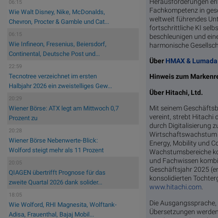
Herausforderungen ent
06:15
Fachkompetenz in gesc
Wie Walt Disney, Nike, McDonalds,
weltweit führendes Unt
Chevron, Procter & Gamble und Cat...
fortschrittliche KI se
06:15
beschleunigen und eine
Wie Infineon, Fresenius, Beiersdorf,
harmonische Gesellscha
Continental, Deutsche Post und...
Über
HMAX & Lumada
22:59
Tecnotree verzeichnet im ersten
Hinweis zum Markenr
Halbjahr 2026 ein zweistelliges Gew...
Über Hitachi, Ltd.
20:29
Mit seinem Geschäftsbe
Wiener Börse: ATX legt am Mittwoch 0,7
vereint, strebt Hitachi
Prozent zu
durch Digitalisierung 
20:28
Wirtschaftswachstum im
Wiener Börse Nebenwerte-Blick:
Energy, Mobility und C
Wolford steigt mehr als 11 Prozent
Wachstumsbereiche kon
und Fachwissen kombin
20:05
Geschäftsjahr 2025 (en
QIAGEN übertrifft Prognose für das
konsolidierten Tochter
zweite Quartal 2026 dank solider...
www.hitachi.com
.
18:05
Die Ausgangssprache, in 
Wie Wolford, RHI Magnesita, Wolftank-
Übersetzungen werden z
Adisa, Frauenthal, Bajaj Mobil...