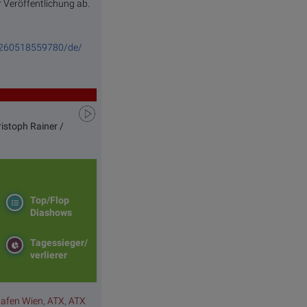
r Veröffentlichung ab.
0260518559780/de/
istoph Rainer /
Top/Flop
Diashows
Tagessieger/
verlierer
hafen Wien
,
ATX
,
ATX