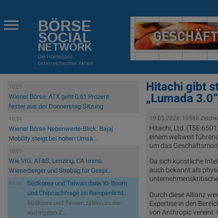
BÖRSE
SOCIAL
NETWORK
Die Homebase
österreichischer Aktien
Hitachi gibt 
18:25
„Lumada 3.0“ 
Wiener Börse: ATX geht 0,61 Prozent
fester aus der Donnerstag-Sitzung
19.05.2026, 10588 Zeich
18:24
Hitachi, Ltd. (TSE:6501
Wiener Börse Nebenwerte-Blick: Bajaj
einem weltweit führen
Mobility steigt bei hohen Umsä...
um das Geschäftsmodel
18:05
Da sich künstliche Int
Wie VIG, AT&S, Lenzing, CA Immo,
auch bekannt als physi
Wienerberger und Strabag für Gespr...
unternehmenskritisch
Südkorea und Taiwan dank KI-Boom
05.08.
und Chipnachfrage im Rampenlicht :
Durch diese Allianz we
Expertise in den Bere
Südkorea und Taiwan zählen zu den
von Anthropic vereint
wichtigsten Z...