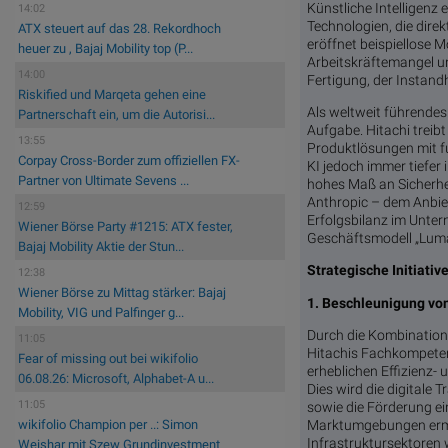
Künstliche Intelligenz
14:02
Technologien, die dire
ATX steuert auf das 28. Rekordhoch
eröffnet beispiellose 
heuer zu , Bajaj Mobility top (P...
Arbeitskräftemangel u
14:00
Fertigung, der Instand
Riskified und Marqeta gehen eine
Als weltweit führendes
Partnerschaft ein, um die Autorisi...
Aufgabe. Hitachi treib
13:55
Produktlösungen mit f
Corpay Cross-Border zum offiziellen FX-
KI jedoch immer tiefer 
Partner von Ultimate Sevens ...
hohes Maß an Sicherhei
Anthropic – dem Anbiet
12:59
Erfolgsbilanz im Unte
Wiener Börse Party #1215: ATX fester,
Geschäftsmodell „Luma
Bajaj Mobility Aktie der Stun...
Strategische Initiativ
12:38
Wiener Börse zu Mittag stärker: Bajaj
1. Beschleunigung von
Mobility, VIG und Palfinger g...
Durch die Kombination 
11:05
Hitachis Fachkompeten
Fear of missing out bei wikifolio
erheblichen Effizienz-
06.08.26: Microsoft, Alphabet-A u...
Dies wird die digitale
11:05
sowie die Förderung e
Marktumgebungen ermögl
wikifolio Champion per ..: Simon
Infrastruktursektoren
Weishar mit Szew Grundinvestment