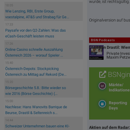
wurde, ist rechtsgülti
18:05
Wie Lenzing, RBI, Erste Group,
voestalpine, AT&S und Strabag für Ge...
Originalversion auf b
17:33
Paysafe vor den Q2-Zahlen: Was das
eCash-Geschäft leisten muss
BSN Podcasts
17:26
Christian Drastil: Wie
Online Casino schnelle Auszahlung
Private Inve
Österreich 2026 – worauf Spieler ...
Maxim Petzw
15:40
Österreich-Depots: Stockpicking
BSNgin
Österreich zu Mittag auf Rekord (De...
15:20
Märkte/
Börsegeschichte 5.8.: Bitte wieder so
Indikation
wie 2016 (Börse Geschichte) (...
15:00
Reporting
Nachlese: Hans Wanovits Barrique de
Days
Beurse, Drastil & Seltenreich s...
14:44
Schweizer Unternehmen bauen eine KI-
Aktien auf dem Radar