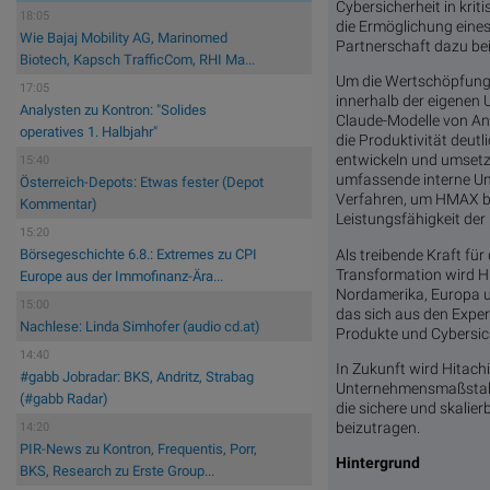
Cybersicherheit in kri
18:05
die Ermöglichung eines
Wie Bajaj Mobility AG, Marinomed
Partnerschaft dazu bei
Biotech, Kapsch TrafficCom, RHI Ma...
Um die Wertschöpfung 
17:05
innerhalb der eigenen 
Analysten zu Kontron: "Solides
Claude-Modelle von Ant
operatives 1. Halbjahr"
die Produktivität deu
entwickeln und umsetze
15:40
umfassende interne Um
Österreich-Depots: Etwas fester (Depot
Verfahren, um HMAX by 
Kommentar)
Leistungsfähigkeit der K
15:20
Als treibende Kraft fü
Börsegeschichte 6.8.: Extremes zu CPI
Transformation wird Hit
Europe aus der Immofinanz-Ära...
Nordamerika, Europa un
15:00
das sich aus den Exper
Nachlese: Linda Simhofer (audio cd.at)
Produkte und Cybersic
14:40
In Zukunft wird Hitach
#gabb Jobradar: BKS, Andritz, Strabag
Unternehmensmaßstab z
(#gabb Radar)
die sichere und skalie
beizutragen.
14:20
PIR-News zu Kontron, Frequentis, Porr,
Hintergrund
BKS, Research zu Erste Group...