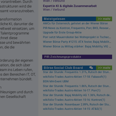
Wien / Verbund
n vorantreiben. Durch
astrukturen wird die
Expert:in KI & digitale Zusammenarbeit
Wien / Verbund
gesamt voranzutreiben.
ransformation
Meistgelesen
>> mehr
AMCs für Österreich, gelistet an der Wiener Börse
iche KI, darunter die
PIR-News zu Kontron, Frequentis, Porr, BKS, Research zu Erste Group, Verbund (Christine Petzwinkler)
weltweit einsetzen, um
Upgrade für Erste Group-Aktie
am Talentprogramme
Porr setzt Mauerroboter bei Wohnprojekt in Tschechien ein
chnet diese
Wiener Börse Party #1215: ATX fester, Bajaj Mobility Aktie der Stunde, offene Fragen bei Fitgroup
isse und bewährten
Wiener Börse zu Mittag stärker: Bajaj Mobility, VIG und Palfinger gesucht
, die die
PIR-Zeichnungsprodukte
Förderung der eigenen
ation, die sich über
Börse Social Club Board
>> mehr
Team ins Leben rufen,
Star der Stunde: Frequentis 1.31%, Rutsch der Stunde: RHI Magnesita -1.38%
s den Bereichen IT, OT,
wikifolio-Trades Austro-Aktien 17-18: Fabasoft(1)
nternehmen bündelt.
BSN MA-Event UBM
Star der Stunde: Frequentis 1.86%, Rutsch der Stunde: Kapsch TrafficCom -2.16%
m
wikifolio-Trades Austro-Aktien 16-17: Porr(1)
chleunigen und durch
Star der Stunde: Bajaj Mobility AG 1.36%, Rutsch der Stunde: Polytec Group -1.81%
chen Gesellschaft
wikifolio-Trades Austro-Aktien 15-16: Kontron(1)
Star der Stunde: Rosenbauer 2.89%, Rutsch der Stunde: Kapsch TrafficCom -1.92%
wikifolio-Trades Austro-Aktien 14-15: AT&S(1)