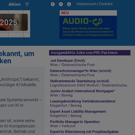
Impressum
|
Cookies
Aktien ▽
NEU
bekannt, um
Ausgewählte Jobs von PIR-Partnern
rken
.net Developer (f/m/d)
Wien / Österreichische Post
Datenschutzmanager*in Wien (w/m/d)
Wien / Österreichische Post
(„Anthropic“) bekannt,
Stellvertretende Teamleitung (w/m/d)
ürdiger KI-Modelle,
Logistikzentrum 6965 Wolfurt / Österreichische Post
Junior Analyst International Mortgages*
Wien / Bawag
eale Systeme einwirkt –
Leasingabwicklung Vertriebsinnendienst
atz von KI in
Klagenfurt / Bawag
Expert Asset Liability Management
Klagenfurt / Bawag
en ist, sowie seine
Portfolio Manager:in Operation
nden KI-Kompetenzen
Wien / Verbund
chnik, Betrieb und
Expert:in Bilanzierung mit Projektaufgaben