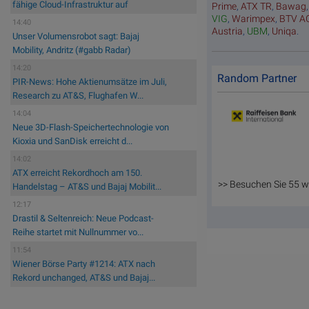
fähige Cloud-Infrastruktur auf
Prime
,
ATX TR
,
Bawag
VIG
,
Warimpex
,
BTV A
14:40
Austria
,
UBM
,
Uniqa
.
Unser Volumensrobot sagt: Bajaj
Mobility, Andritz (#gabb Radar)
14:20
Random Partner
PIR-News: Hohe Aktienumsätze im Juli,
Research zu AT&S, Flughafen W...
14:04
Neue 3D-Flash-Speichertechnologie von
Kioxia und SanDisk erreicht d...
14:02
ATX erreicht Rekordhoch am 150.
>> Besuchen Sie 55 w
Handelstag – AT&S und Bajaj Mobilit...
12:17
Drastil & Seltenreich: Neue Podcast-
Reihe startet mit Nullnummer vo...
11:54
Wiener Börse Party #1214: ATX nach
Rekord unchanged, AT&S und Bajaj...