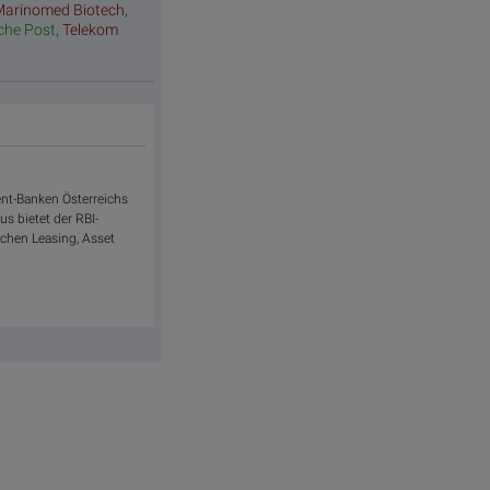
Marinomed Biotech
,
sche Post
,
Telekom
ent-Banken Österreichs
us bietet der RBI-
ichen Leasing, Asset