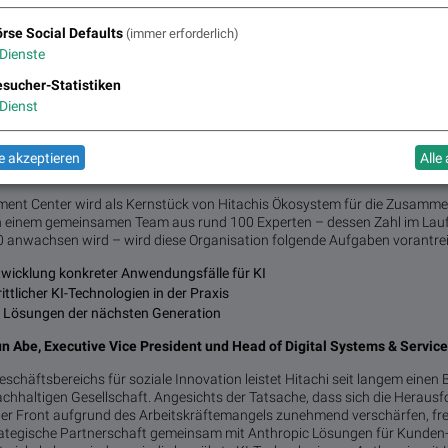
ernehmenskritischen Umgebungen zu erweitern. Dazu gehört die:
rse Social Defaults
(immer erforderlich)
intuitiven Anlagenverwaltung durch Interaktion in natürlicher Sprache, u
Dienste
sucher-Statistiken
rtungsarbeiten durch fortschrittliche Algorithmen zur Kostensenkung
Dienst
n unmittelbar zu einer höheren Widerstandsfähigkeit und Nachhaltigkeit
unserer Kunden beitragen.
 akzeptieren
Alle
r Wertschöpfung durch das Frontier AI Deployment Center
ment Center wird als Kernstück von Hitachis Ökosystem für die Zusammen
 einem gemeinsamen Team aus rund 100 Experten – dessen Zahl im Laufe
00 anwachsen wird – wird diese Organisation folgende Aufgaben vorantre
wicklung konkreter Anwendungsfälle für KI
ittlicher KI-Technologien in der Praxis
n Lösungen der nächsten Generation
 Abe, Executive Vice President und Head of Digital Systems & Services
chäftsbereichs für soziale Innovation leistet Hitachi seit langem einen 
achhaltigen Gesellschaft. Angesichts der Tatsache, dass sich die Heraus
ter Front aufgrund des Arbeitskräftemangels zunehmend verschärfen, fre
trategische Partnerschaft gemeinsam mit Anthropic Lösungen für Kunden- 