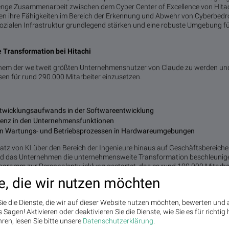
 enge Zusammenarbeit zwischen dem Cyber Center of Excellence von Hita
n ihre Fähigkeiten im Bereich der Erkennung und Abwehr von Cyberbed
 sozialen Infrastruktur grundlegend stärken und eine robuste Umgebung fü
 Transformation bei Hitachi
einem der weltweit größten Unternehmensnutzer von Claude zu werden und f
en für rund 290.000 Mitarbeiter einzusetzen.
twicklungsaufwands in der Softwareentwicklung
zienz in den Unternehmensfunktionen
on Wartungs- und Betriebsprozessen in Hardwareumgebungen
atz von KI über den Bereich der Ingenieure hinaus auf Geschäftsbereiche
rd das Unternehmen die unternehmensweite Transformation beschleunigen
ogramm zur Personalentwicklung gestartet, das es rund 100.000 Mitarbei
zu entwickeln, die fest in den täglichen Geschäftsbetrieb eingebunden sin
e, die wir nutzen möchten
tive gewonnenen Erkenntnisse werden kontinuierlich in das Kundenangebo
echende KI weiterentwickeln
ie die Dienste, die wir auf dieser Website nutzen möchten, bewerten und
Sagen! Aktivieren oder deaktivieren Sie die Dienste, wie Sie es für richtig 
seiner OT- und Produktkompetenz mit fortschrittlicher KI wird Hitachi 
ren, lesen Sie bitte unsere
Datenschutzerklärung
.
 hochentwickelten Schlussfolgerungsfähigkeiten von Claude werden in HM