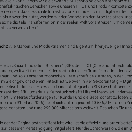
wickeln kann, indem wir die bewährte KI-Technologie von Anthropic mit 
häftskritischen Bereichen sowie unseren IT-, OT- und Produktkompetenze
ernehmen, das die soziale Infrastruktur kontinuierlich mit digitalen Tech
lbst als Anwender nutzt, werden wir den Wandel an den Arbeitsplätzen un
 echte digitale Transformation in der realen Welt vorantreiben, um geme
ft zu verwirklichen.“
echt:
Alle Marken und Produktnamen sind Eigentum ihrer jeweiligen Inhab
reich „Social Innovation Business“ (SIB), der IT, OT (Operational Techno
 danach, weltweit führend bei der kontinuierlichen Transformation der sozi
zu sein und so zu einer harmonischen Gesellschaft beizutragen, in der U
 Gleichgewicht stehen. Hitachi ist weltweit in vier Sektoren tätig – Digit
onnective Industries – sowie mit einer strategischen SIB-Geschäftseinheit,
zentriert. Mit Lumada als Kernstück schafft Hitachi Mehrwert, indem es
iert, um Herausforderungen für Kunden und die Gesellschaft zu lösen. 
dete am 31. März 2026) belief sich auf insgesamt 10.586,7 Milliarden Yen
gesellschaften und rund 290.000 Mitarbeitern weltweit. Besuchen Sie uns
der der Originaltext veröffentlicht wird, ist die offizielle und autorisierte
ur besseren Verständigung mitgeliefert. Nur die Sprachversion, die im Or