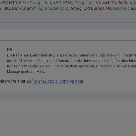
,
ATX NTR
,
Erste Group
,
Porr
,
SBO
,
AT&S
,
Frequentis
,
Kapsch TrafficCom
,
G
,
BKS Bank Stamm
,
Agrana
,
Lenzing
,
Amag
,
CPI Europe AG
,
Österreichi
RBI
Die Raiffeisen Bank International ist eine der führenden Corporate- und Investm
und in 11 Märkten Zentral- und Osteuropas als Universalbank tätig. Darüber hina
Konzern zahlreiche weitere Finanzdienstleistungen an, zum Beispiel in den Bere
Management und M&A.
eitere Partner auf
boerse-social.com/partner