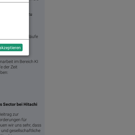
m Ausfallzeiten zu
 der Betriebsabläufe
 akzeptieren
arbeit im Bereich KI
 der Zeit
iben:
 Sector bei Hitachi
Beitrag zur
forderungen für
uen wir uns sehr, dass
und gesellschaftliche