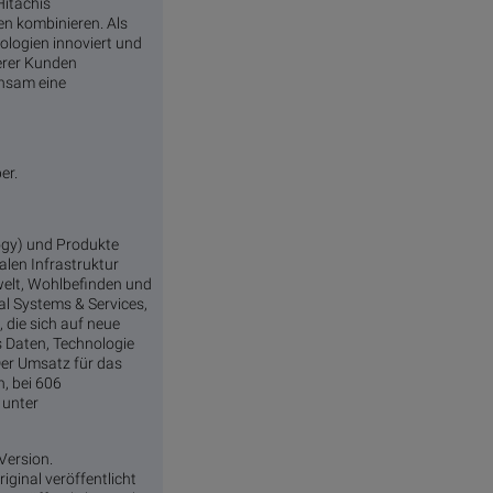
Hitachis
n kombinieren. Als
nologien innoviert und
serer Kunden
insam eine
er.
logy) und Produkte
alen Infrastruktur
mwelt, Wohlbefinden und
al Systems & Services,
 die sich auf neue
 Daten, Technologie
Der Umsatz für das
, bei 606
 unter
 Version.
iginal veröffentlicht