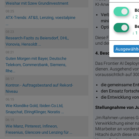
Weishar mit Szew Grundinvestment
KI-Anwendungen in unt
Bö
08:25
Verbesserung einer 
↓
2
ATX-Trends: AT&S, Lenzing, voestalpine
minimieren
...
Be
Optimierung von Wa
08:23
↓
1
Diese Funktionen werde
Research-Fazits zu Beiersdorf, DHL,
und der Infrastruktur 
Vonovia, Hensoldt ...
Ausgewählte
08:21
4. Beschleunigung de
Guten Morgen mit Bayer, Deutsche
Das Frontier AI Deploy
Telekom, Commerzbank, Siemens,
dienen. Ausgehend von
Rhe...
voraussichtlich auf 3
08:17
die gemeinsame Ent
Kontron - Auftragsbestand auf Rekord-
den Einsatz fortschr
Niveau
die Entwicklung vo
06:15
Wie Klondike Gold, Ibiden Co.Ltd,
Stellungnahme von Jun
Snapchat, ElringKlinger, Noratis ...
„Im Rahmen unseres Ges
06:15
Verwirklichung einer n
Wie Manz, Pinterest, Infineon,
Mitarbeiter an vorders
Fresenius, Glencore und Lenzing für ...
Hitachi durch diese s