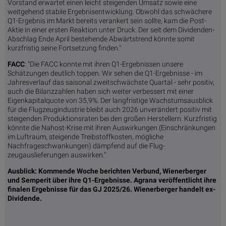
Vorstand erwartet einen leicht steigenden Umsatz sowie eine
weitgehend stabile Ergebnisentwicklung. Obwohl das schwächere
Q1-Ergebnis im Markt bereits verankert sein sollte, kam die Post-
Aktie in einer ersten Reaktion unter Druck. Der seit dem Dividenden-
Abschlag Ende April bestehende Abwärtstrend könnte somit
kurzfristig seine Fortsetzung finden."
FACC
: "Die FACC konnte mit ihren Q1-Ergebnissen unsere
Schätzungen deutlich toppen. Wir sehen die Q1-Ergebnisse - im
Jahresverlauf das saisonal zweitschwächste Quartal - sehr positiv,
auch die Bilanzzahlen haben sich weiter verbessert mit einer
Eigenkapitalquote von 35,9%. Der langfristige Wachstumsausblick
für die Flugzeugindustrie bleibt auch 2026 unverändert positiv mit
steigenden Produktionsraten bei den großen Herstellern. Kurzfristig
könnte die Nahost-Krise mit ihren Auswirkungen (Einschränkungen
im Luftraum, steigende Treibstoffkosten, mögliche
Nachfrageschwankungen) dämpfend auf die Flug-
zeugauslieferungen auswirken."
Ausblick: Kommende Woche berichten Verbund, Wienerberger
und Semperit über ihre Q1-Ergebnisse. Agrana veröffentlicht ihre
finalen Ergebnisse für das GJ 2025/26. Wienerberger handelt ex-
Dividende.