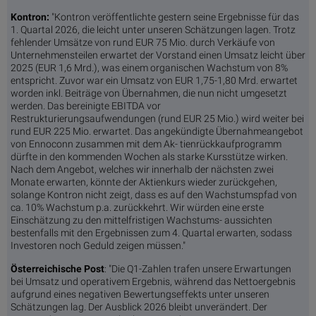
Kontron:
"Kontron veröffentlichte gestern seine Ergebnisse für das
1. Quartal 2026, die leicht unter unseren Schätzungen lagen. Trotz
fehlender Umsätze von rund EUR 75 Mio. durch Verkäufe von
Unternehmensteilen erwartet der Vorstand einen Umsatz leicht über
2025 (EUR 1,6 Mrd.), was einem organischen Wachstum von 8%
entspricht. Zuvor war ein Umsatz von EUR 1,75-1,80 Mrd. erwartet
worden inkl. Beiträge von Übernahmen, die nun nicht umgesetzt
werden. Das bereinigte EBITDA vor
Restrukturierungsaufwendungen (rund EUR 25 Mio.) wird weiter bei
rund EUR 225 Mio. erwartet. Das angekündigte Übernahmeangebot
von Ennoconn zusammen mit dem Ak- tienrückkaufprogramm
dürfte in den kommenden Wochen als starke Kursstütze wirken.
Nach dem Angebot, welches wir innerhalb der nächsten zwei
Monate erwarten, könnte der Aktienkurs wieder zurückgehen,
solange Kontron nicht zeigt, dass es auf den Wachstumspfad von
ca. 10% Wachstum p.a. zurückkehrt. Wir würden eine erste
Einschätzung zu den mittelfristigen Wachstums- aussichten
bestenfalls mit den Ergebnissen zum 4. Quartal erwarten, sodass
Investoren noch Geduld zeigen müssen."
Österreichische Post
: "Die Q1-Zahlen trafen unsere Erwartungen
bei Umsatz und operativem Ergebnis, während das Nettoergebnis
aufgrund eines negativen Bewertungseffekts unter unseren
Schätzungen lag. Der Ausblick 2026 bleibt unverändert. Der