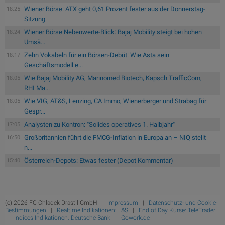
Wiener Börse: ATX geht 0,61 Prozent fester aus der Donnerstag-
18:25
Sitzung
Wiener Börse Nebenwerte-Blick: Bajaj Mobility steigt bei hohen
18:24
Umsä...
Zehn Vokabeln für ein Börsen-Debüt: Wie Asta sein
18:17
Geschäftsmodell e...
Wie Bajaj Mobility AG, Marinomed Biotech, Kapsch TrafficCom,
18:05
RHI Ma...
Wie VIG, AT&S, Lenzing, CA Immo, Wienerberger und Strabag für
18:05
Gespr...
Analysten zu Kontron: "Solides operatives 1. Halbjahr"
17:05
Großbritannien führt die FMCG-Inflation in Europa an – NIQ stellt
16:50
n...
Österreich-Depots: Etwas fester (Depot Kommentar)
15:40
(c) 2026 FC Chladek Drastil GmbH |
Impressum
|
Datenschutz- und Cookie-
Bestimmungen
|
Realtime Indikationen: L&S
|
End of Day Kurse: TeleTrader
|
Indices Indikationen: Deutsche Bank
|
Gowork.de