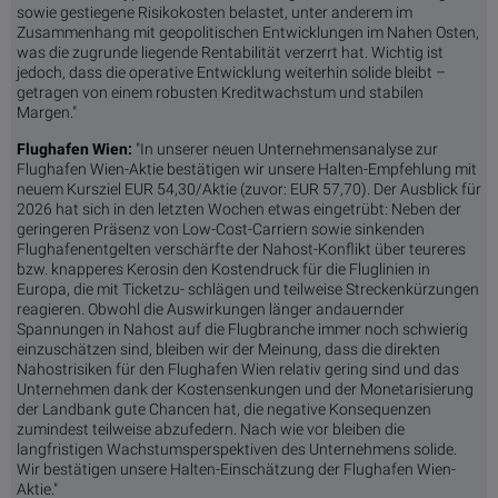
sowie gestiegene Risikokosten belastet, unter anderem im
Zusammenhang mit geopolitischen Entwicklungen im Nahen Osten,
was die zugrunde liegende Rentabilität verzerrt hat. Wichtig ist
jedoch, dass die operative Entwicklung weiterhin solide bleibt –
getragen von einem robusten Kreditwachstum und stabilen
Margen."
Flughafen Wien:
"In unserer neuen Unternehmensanalyse zur
Flughafen Wien-Aktie bestätigen wir unsere Halten-Empfehlung mit
neuem Kursziel EUR 54,30/Aktie (zuvor: EUR 57,70). Der Ausblick für
2026 hat sich in den letzten Wochen etwas eingetrübt: Neben der
geringeren Präsenz von Low-Cost-Carriern sowie sinkenden
Flughafenentgelten verschärfte der Nahost-Konflikt über teureres
bzw. knapperes Kerosin den Kostendruck für die Fluglinien in
Europa, die mit Ticketzu- schlägen und teilweise Streckenkürzungen
reagieren. Obwohl die Auswirkungen länger andauernder
Spannungen in Nahost auf die Flugbranche immer noch schwierig
einzuschätzen sind, bleiben wir der Meinung, dass die direkten
Nahostrisiken für den Flughafen Wien relativ gering sind und das
Unternehmen dank der Kostensenkungen und der Monetarisierung
der Landbank gute Chancen hat, die negative Konsequenzen
zumindest teilweise abzufedern. Nach wie vor bleiben die
langfristigen Wachstumsperspektiven des Unternehmens solide.
Wir bestätigen unsere Halten-Einschätzung der Flughafen Wien-
Aktie."