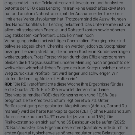
eingeschätzt. In der Telekonferenz mit Investoren und Analysten
betonte der CFO, dass Lenzing im Iran keine Geschäftsaktivitäten
hat und auch im Nahostraum (mit der Ausnahme der Türkei) nur
limitiertes Verkaufsvolumen hat. Trotzdem sind die Auswirkungen
des Nahostkonflikts für Lenzing belastend. Das Unternehmen ist vor
allem mit steigenden Energie- und Rohstoffkosten sowie höheren
Logistikkosten konfrontiert. Dazu kommen noch
Versorgungsrisiken bei wichtigen Chemikalien. Energiepreise sind
teilweise abgesi- chert, Chemikalien werden jedoch zu Spotpreisen
bezogen. Lenzing strebt an, die höheren Kosten in Kundenverträgen
weiterzugeben. Trotz Fortschritten durch das Effizienzprogramm
bleiben die Ertragsaussichten unserer Meinung nach angesichts der
weltweiten wirtschaftlichen Folgen des Iran-Kriegs unsicher und der
Weg zurück zur Profitabilität wird länger und schwieriger. Wir
stufen die Lenzing-Aktie mit Halten ein."
RBI:
"Die RBI veröffentlichte diese Woche ihre Ergebnisse für das
erste Quartal 2026. Für 2026 erwartet der Vorstand eine
Eigenkapitalrendite (ROE) des Konzerns von rund 10,5%. Das
prognostizierte Kreditwachstum liegt bei etwa 7%. Unter
Berücksichtigung der geplanten Akquisitionen (Addiko, Garanti Ru-
mänien) wird die harte Kernkapitalquote (CET1) ohne Russland zum
Jahres- ende nun bei 14,3% erwartet (zuvor: rund 15%). Die
Risikokosten sollen sich auf rund 35 Basispunkte belaufen (2025:
20 Basispunkte). Das Ergebnis des ersten Quartals wurde durch im
ersten Quartal typischerweise höhere regulatorische Belastungen