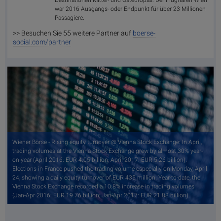
war 2016 Ausgangs- oder Endpunkt für über 23 Millionen
Passagiere.
>> Besuchen Sie 55 weitere Partner auf
boerse-
social.com/partner
Wiener Börse - Rising equity turnover @ Vienna Stock Exchange: In April,
trading volumes at the Vienna Stock Exchange grew by almost 30% year-
on-year (April 2016: EUR 4.05 billion; April 2017: EUR 5.26 billion).
Elections in France pushed the trading volume especially on Monday, April
24, showing a daily equity turnover of EUR 435 million. Year-to-date, the
Vienna Stock Exchange recorded a 10.8% increase in trading volumes
(Jan-Apr 2016: EUR 19.76 billion; Jan-Apr 2017: EUR 21.88 billion).