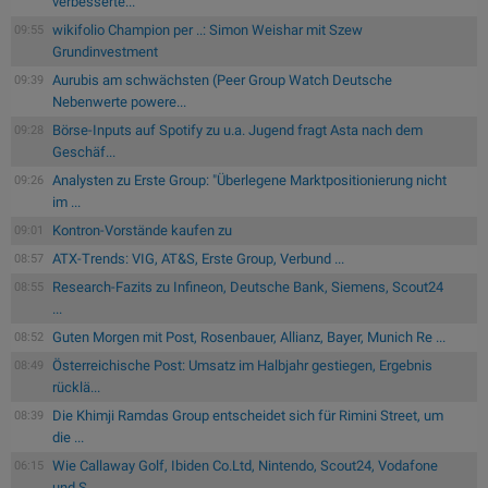
verbesserte...
wikifolio Champion per ..: Simon Weishar mit Szew
09:55
Grundinvestment
Aurubis am schwächsten (Peer Group Watch Deutsche
09:39
Nebenwerte powere...
Börse-Inputs auf Spotify zu u.a. Jugend fragt Asta nach dem
09:28
Geschäf...
Analysten zu Erste Group: "Überlegene Marktpositionierung nicht
09:26
im ...
Kontron-Vorstände kaufen zu
09:01
ATX-Trends: VIG, AT&S, Erste Group, Verbund ...
08:57
Research-Fazits zu Infineon, Deutsche Bank, Siemens, Scout24
08:55
...
Guten Morgen mit Post, Rosenbauer, Allianz, Bayer, Munich Re ...
08:52
Österreichische Post: Umsatz im Halbjahr gestiegen, Ergebnis
08:49
rücklä...
Die Khimji Ramdas Group entscheidet sich für Rimini Street, um
08:39
die ...
Wie Callaway Golf, Ibiden Co.Ltd, Nintendo, Scout24, Vodafone
06:15
und S...