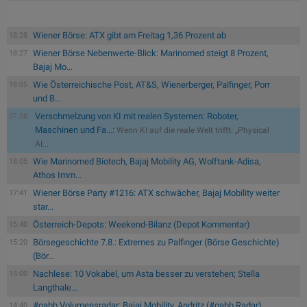
Wiener Börse: ATX gibt am Freitag 1,36 Prozent ab
18:28
Wiener Börse Nebenwerte-Blick: Marinomed steigt 8 Prozent,
18:27
Bajaj Mo...
Wie Österreichische Post, AT&S, Wienerberger, Palfinger, Porr
18:05
und B...
Verschmelzung von KI mit realen Systemen: Roboter,
07.08.
Maschinen und Fa...:
Wenn KI auf die reale Welt trifft: „Physical
AI...
Wie Marinomed Biotech, Bajaj Mobility AG, Wolftank-Adisa,
18:05
Athos Imm...
Wiener Börse Party #1216: ATX schwächer, Bajaj Mobility weiter
17:41
star...
Österreich-Depots: Weekend-Bilanz (Depot Kommentar)
15:40
Börsegeschichte 7.8.: Extremes zu Palfinger (Börse Geschichte)
15:20
(Bör...
Nachlese: 10 Vokabel, um Asta besser zu verstehen; Stella
15:00
Langthale...
#gabb Volumensradar: Bajaj Mobility, Andritz (#gabb Radar)
14:40