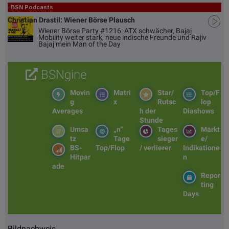
BSN Podcasts
Christian Drastil: Wiener Börse Plausch
Wiener Börse Party #1216: ATX schwächer, Bajaj
Mobility weiter stark, neue indische Freunde und Rajiv
Bajaj mein Man of the Day
BSNgine
Movin
Matri
Star/
Top/F
g
x
Rutsc
lop
Averages
h der
Diashows
Stunde
Umsa
„n“
Tages
Märkt
tz
Tage
sieger
e/
BS-
Top/Flop
/ verlierer
Indikatione
Hitpar
n
ade
Repor
ting
Days
Bildnachweis