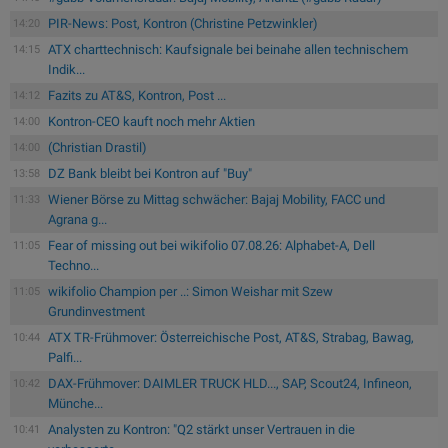
PIR-News: Post, Kontron (Christine Petzwinkler)
14:20
ATX charttechnisch: Kaufsignale bei beinahe allen technischem
14:15
Indik...
Fazits zu AT&S, Kontron, Post ...
14:12
Kontron-CEO kauft noch mehr Aktien
14:00
(Christian Drastil)
14:00
DZ Bank bleibt bei Kontron auf "Buy"
13:58
Wiener Börse zu Mittag schwächer: Bajaj Mobility, FACC und
11:33
Agrana g...
Fear of missing out bei wikifolio 07.08.26: Alphabet-A, Dell
11:05
Techno...
wikifolio Champion per ..: Simon Weishar mit Szew
11:05
Grundinvestment
ATX TR-Frühmover: Österreichische Post, AT&S, Strabag, Bawag,
10:44
Palfi...
DAX-Frühmover: DAIMLER TRUCK HLD..., SAP, Scout24, Infineon,
10:42
Münche...
Analysten zu Kontron: "Q2 stärkt unser Vertrauen in die
10:41