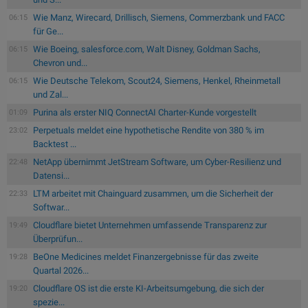
Wie Manz, Wirecard, Drillisch, Siemens, Commerzbank und FACC
06:15
für Ge...
Wie Boeing, salesforce.com, Walt Disney, Goldman Sachs,
06:15
Chevron und...
Wie Deutsche Telekom, Scout24, Siemens, Henkel, Rheinmetall
06:15
und Zal...
Purina als erster NIQ ConnectAI Charter-Kunde vorgestellt
01:09
Perpetuals meldet eine hypothetische Rendite von 380 % im
23:02
Backtest ...
NetApp übernimmt JetStream Software, um Cyber-Resilienz und
22:48
Datensi...
LTM arbeitet mit Chainguard zusammen, um die Sicherheit der
22:33
Softwar...
Cloudflare bietet Unternehmen umfassende Transparenz zur
19:49
Überprüfun...
BeOne Medicines meldet Finanzergebnisse für das zweite
19:28
Quartal 2026...
Cloudflare OS ist die erste KI-Arbeitsumgebung, die sich der
19:20
spezie...