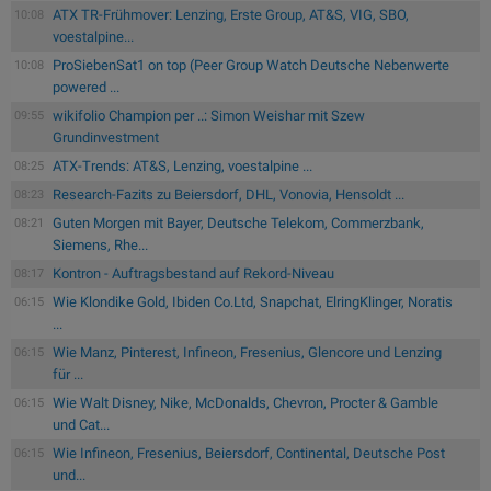
ATX TR-Frühmover: Lenzing, Erste Group, AT&S, VIG, SBO,
10:08
voestalpine...
ProSiebenSat1 on top (Peer Group Watch Deutsche Nebenwerte
10:08
powered ...
wikifolio Champion per ..: Simon Weishar mit Szew
09:55
Grundinvestment
ATX-Trends: AT&S, Lenzing, voestalpine ...
08:25
Research-Fazits zu Beiersdorf, DHL, Vonovia, Hensoldt ...
08:23
Guten Morgen mit Bayer, Deutsche Telekom, Commerzbank,
08:21
Siemens, Rhe...
Kontron - Auftragsbestand auf Rekord-Niveau
08:17
Wie Klondike Gold, Ibiden Co.Ltd, Snapchat, ElringKlinger, Noratis
06:15
...
Wie Manz, Pinterest, Infineon, Fresenius, Glencore und Lenzing
06:15
für ...
Wie Walt Disney, Nike, McDonalds, Chevron, Procter & Gamble
06:15
und Cat...
Wie Infineon, Fresenius, Beiersdorf, Continental, Deutsche Post
06:15
und...