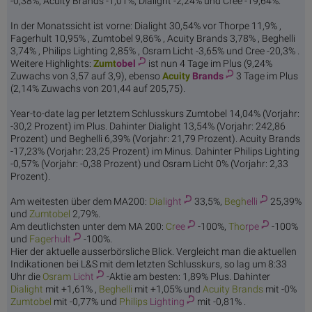
-0,38%, Acuity Brands -1,01%, Dialight -2,24% und Cree -19,64%.
In der Monatssicht ist vorne: Dialight 30,54% vor Thorpe 11,9% ,
Fagerhult 10,95% , Zumtobel 9,86% , Acuity Brands 3,78% , Beghelli
3,74% , Philips Lighting 2,85% , Osram Licht -3,65% und Cree -20,3% .
Weitere Highlights:
Zumt
obel
ist nun 4 Tage im Plus (9,24%
Zuwachs von 3,57 auf 3,9), ebenso
Acuity
Brands
3 Tage im Plus
(2,14% Zuwachs von 201,44 auf 205,75).
Year-to-date lag per letztem Schlusskurs Zumtobel 14,04% (Vorjahr:
-30,2 Prozent) im Plus. Dahinter Dialight 13,54% (Vorjahr: 242,86
Prozent) und Beghelli 6,39% (Vorjahr: 21,79 Prozent). Acuity Brands
-17,23% (Vorjahr: 23,25 Prozent) im Minus. Dahinter Philips Lighting
-0,57% (Vorjahr: -0,38 Prozent) und Osram Licht 0% (Vorjahr: 2,33
Prozent).
Am weitesten über dem MA200:
Dial
ight
33,5%,
Begh
elli
25,39%
und
Zumt
obel
2,79%.
Am deutlichsten unter dem MA 200:
Cr
ee
-100%,
Tho
rpe
-100%
und
Fage
rhult
-100%.
Hier der aktuelle ausserbörsliche Blick. Vergleicht man die aktuellen
Indikationen bei L&S mit dem letzten Schlusskurs, so lag um 8:33
Uhr die
Osram
Licht
-Aktie am besten: 1,89% Plus. Dahinter
Dial
ight
mit +1,61% ,
Begh
elli
mit +1,05% und
Acuity
Brands
mit -0%
Zumt
obel
mit -0,77% und
Philips
Lighting
mit -0,81% .