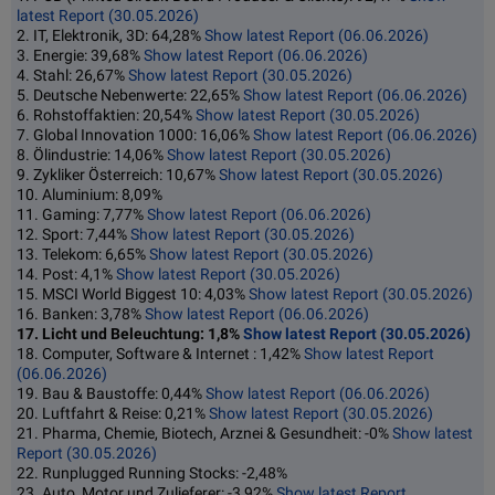
latest Report (30.05.2026)
2. IT, Elektronik, 3D: 64,28%
Show latest Report (06.06.2026)
3. Energie: 39,68%
Show latest Report (06.06.2026)
4. Stahl: 26,67%
Show latest Report (30.05.2026)
5. Deutsche Nebenwerte: 22,65%
Show latest Report (06.06.2026)
6. Rohstoffaktien: 20,54%
Show latest Report (30.05.2026)
7. Global Innovation 1000: 16,06%
Show latest Report (06.06.2026)
8. Ölindustrie: 14,06%
Show latest Report (30.05.2026)
9. Zykliker Österreich: 10,67%
Show latest Report (30.05.2026)
10. Aluminium: 8,09%
11. Gaming: 7,77%
Show latest Report (06.06.2026)
12. Sport: 7,44%
Show latest Report (30.05.2026)
13. Telekom: 6,65%
Show latest Report (30.05.2026)
14. Post: 4,1%
Show latest Report (30.05.2026)
15. MSCI World Biggest 10: 4,03%
Show latest Report (30.05.2026)
16. Banken: 3,78%
Show latest Report (06.06.2026)
17. Licht und Beleuchtung: 1,8%
Show latest Report (30.05.2026)
18. Computer, Software & Internet : 1,42%
Show latest Report
(06.06.2026)
19. Bau & Baustoffe: 0,44%
Show latest Report (06.06.2026)
20. Luftfahrt & Reise: 0,21%
Show latest Report (30.05.2026)
21. Pharma, Chemie, Biotech, Arznei & Gesundheit: -0%
Show latest
Report (30.05.2026)
22. Runplugged Running Stocks: -2,48%
23. Auto, Motor und Zulieferer: -3,92%
Show latest Report