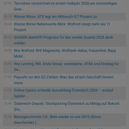
Tecnotree verzeichnet im ersten Halbjahr 2026 ein zweistelliges
22:59
Gew...
Wiener Börse: ATX legt am Mittwoch 0,7 Prozent zu
20:29
Wiener Börse Nebenwerte-Blick: Wolford steigt mehr als 11
20:28
Prozent
QIAGEN übertrifft Prognose für das zweite Quartal 2026 dank
20:05
solider...
Wie Wolford, RHI Magnesita, Wolftank-Adisa, Frauenthal, Bajaj
18:05
Mobil...
Wie Lenzing, RBI, Erste Group, voestalpine, AT&S und Strabag für
18:05
Ge...
Paysafe vor den Q2-Zahlen: Was das eCash-Geschäft leisten
17:33
muss
Online Casino schnelle Auszahlung Österreich 2026 – worauf
17:26
Spieler ...
Österreich-Depots: Stockpicking Österreich zu Mittag auf Rekord
15:40
(De...
Börsegeschichte 5.8.: Bitte wieder so wie 2016 (Börse
15:20
Geschichte) (...