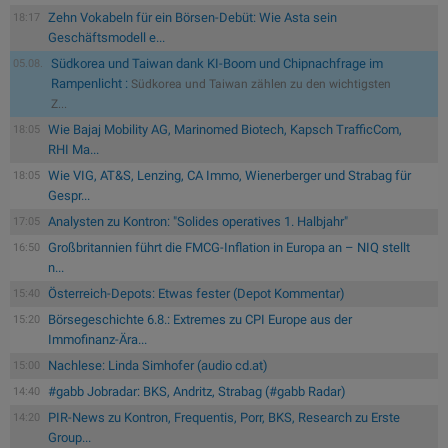
Zehn Vokabeln für ein Börsen-Debüt: Wie Asta sein
18:17
Geschäftsmodell e...
Südkorea und Taiwan dank KI-Boom und Chipnachfrage im
05.08.
Rampenlicht :
Südkorea und Taiwan zählen zu den wichtigsten
Z...
Wie Bajaj Mobility AG, Marinomed Biotech, Kapsch TrafficCom,
18:05
RHI Ma...
Wie VIG, AT&S, Lenzing, CA Immo, Wienerberger und Strabag für
18:05
Gespr...
Analysten zu Kontron: "Solides operatives 1. Halbjahr"
17:05
Großbritannien führt die FMCG-Inflation in Europa an – NIQ stellt
16:50
n...
Österreich-Depots: Etwas fester (Depot Kommentar)
15:40
Börsegeschichte 6.8.: Extremes zu CPI Europe aus der
15:20
Immofinanz-Ära...
Nachlese: Linda Simhofer (audio cd.at)
15:00
#gabb Jobradar: BKS, Andritz, Strabag (#gabb Radar)
14:40
PIR-News zu Kontron, Frequentis, Porr, BKS, Research zu Erste
14:20
Group...