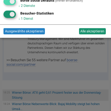
Börse Social Defaults
(immer erforderlich)
↓
2
Dienste
Random Partner
Besucher-Statistiken
↓
1
Dienst
Schwabe, Ley & Greiner (SLG)
Das Unternehmen SLG wurde 1988 gegründet und ist
Ausgewählte akzeptieren
Alle akzeptieren
spezialisiert auf die Beratung im Bereich Finanz- und
Treasury-Management. Wir sind Marktführer im gesamten
deutschsprachigen Raum und verfügen über einen soliden
Partnerkreis. Diesen haben wir zur Stärkung des
Unternehmens kontinuierlich erweitert.
>> Besuchen Sie 55 weitere Partner auf
boerse-
social.com/partner
Wiener Börse: ATX geht 0,61 Prozent fester aus der Donnerstag-
18:25
Sitzung
Wiener Börse Nebenwerte-Blick: Bajaj Mobility steigt bei hohen
18:24
Umsä...