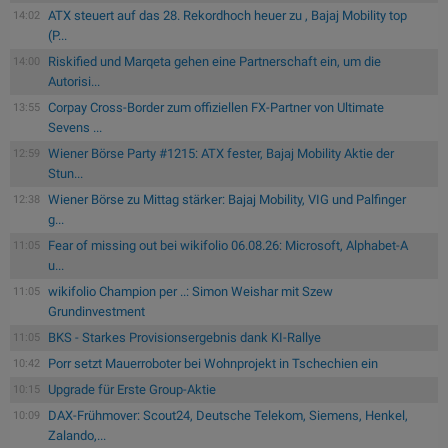
ATX steuert auf das 28. Rekordhoch heuer zu , Bajaj Mobility top
14:02
(P...
Riskified und Marqeta gehen eine Partnerschaft ein, um die
14:00
Autorisi...
Corpay Cross-Border zum offiziellen FX-Partner von Ultimate
13:55
Sevens ...
Wiener Börse Party #1215: ATX fester, Bajaj Mobility Aktie der
12:59
Stun...
Wiener Börse zu Mittag stärker: Bajaj Mobility, VIG und Palfinger
12:38
g...
Fear of missing out bei wikifolio 06.08.26: Microsoft, Alphabet-A
11:05
u...
wikifolio Champion per ..: Simon Weishar mit Szew
11:05
Grundinvestment
BKS - Starkes Provisionsergebnis dank KI-Rallye
11:05
Porr setzt Mauerroboter bei Wohnprojekt in Tschechien ein
10:42
Upgrade für Erste Group-Aktie
10:15
DAX-Frühmover: Scout24, Deutsche Telekom, Siemens, Henkel,
10:09
Zalando,...