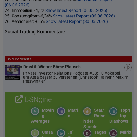
(06.06.2026)
24. Immobilien: -4,1%
Show latest Report (06.06.2026)
25. Konsumgüter: -6,34%
Show latest Report (06.06.2026)
26. Versicherer: -6,5%
Show latest Report (30.05.2026)
Social Trading Kommentare
BSN Podcasts
Christian Drastil: Wiener Börse Plausch
Private Investor Relations Podcast #38: 10 Vokabel,
um Asta besser zu verstehen (Christoph Rainer / Maxim
Petzwinkler)
BSNgine
Movin
Matri
Star/
Top/F
g
x
Rutsc
lop
Averages
h der
Diashows
Stunde
Umsa
„n“
Tages
Märkt