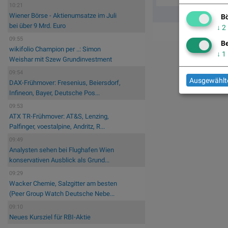
10:21
Wiener Börse - Aktienumsatze im Juli
Bö
bei über 9 Mrd. Euro
↓
2
09:55
Be
wikifolio Champion per ..: Simon
↓
1
Weishar mit Szew Grundinvestment
09:54
Ausgewählte
DAX-Frühmover: Fresenius, Beiersdorf,
Infineon, Bayer, Deutsche Pos...
09:53
ATX TR-Frühmover: AT&S, Lenzing,
Palfinger, voestalpine, Andritz, R...
09:49
Analysten sehen bei Flughafen Wien
konservativen Ausblick als Grund...
09:29
Wacker Chemie, Salzgitter am besten
(Peer Group Watch Deutsche Nebe...
09:10
Neues Kursziel für RBI-Aktie