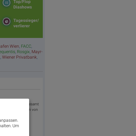
Top/Flop
Diashows
Tagessieger/
verlierer
hafen Wien
,
FACC
,
equentis
,
Rosgix
,
Mayr-
a
,
Wiener Privatbank
,
ilienbereich. Insgesamt
inem Neubauvolumen von
aktivsten
 anpassen.
halten.
Um