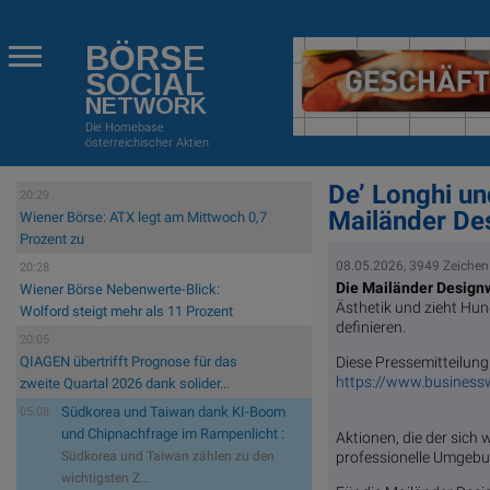
BÖRSE
SOCIAL
NETWORK
Die Homebase
österreichischer Aktien
De’ Longhi un
20:29
Mailänder De
Wiener Börse: ATX legt am Mittwoch 0,7
Prozent zu
08.05.2026, 3949 Zeichen
20:28
Die Mailänder Desig
Wiener Börse Nebenwerte-Blick:
Ästhetik und zieht Hun
Wolford steigt mehr als 11 Prozent
definieren.
20:05
Diese Pressemitteilung 
QIAGEN übertrifft Prognose für das
https://www.busines
zweite Quartal 2026 dank solider...
Südkorea und Taiwan dank KI-Boom
05.08.
und Chipnachfrage im Rampenlicht :
Aktionen, die der sic
professionelle Umgeb
Südkorea und Taiwan zählen zu den
wichtigsten Z...