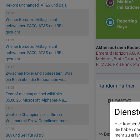
Märkte/
Rekord unchanged, AT&S und Bajaj...
Indikation
11:30
Wiener Börse zu Mittag leicht
Reporting
schwächer: FACC, AT&S und RBI
Days
gesucht
11:29
Wiener Börse zu Mittag leicht
Aktien auf dem Radar
schwächer: FACC, AT&S und RBI
Emerald Horizon AG
,
A
Melnhof
,
Erste Group
,
gesucht
BTV AG
,
BKS Bank St
11:17
Zwischen Polier und Todesstern: Was
ein Buch über die Baubranche wi...
Random Partner
11:05
Fear of missing out bei wikifolio
05.08.26: Microsoft, Alphabet-A u...
11:05
Dienst
wikifolio Champion per ..: Simon
Weishar mit Szew Grundinvestment
Hier können S
10:26
Sie haben das 
>> Besuchen Sie 55 w
mehr zu erfah
Buy und Sell für AT&S