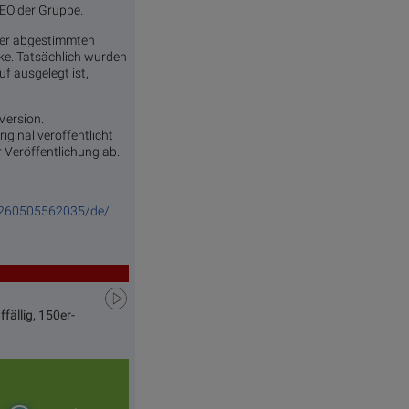
CEO der Gruppe.
ner abgestimmten
rke. Tatsächlich wurden
f ausgelegt ist,
 Version.
iginal veröffentlicht
r Veröffentlichung ab.
0260505562035/de/
fällig, 150er-