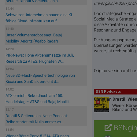
Beurse, Drastil & Seltenreich s...
unvergleichlichen prof
14:44
Das strategische Enga
Schweizer Unternehmen bauen eine KI-
Social-Media-Strategie
fähige Cloud-Infrastruktur auf
diese Aktivitäten durc
14:40
Resonanz und Engagem
Unser Volumensrobot sagt: Bajaj
Die Ausgangssprache, in 
Mobility, Andritz (#gabb Radar)
Übersetzungen werden z
14:20
wurde, ist rechtsgülti
PIR-News: Hohe Aktienumsätze im Juli,
Research zu AT&S, Flughafen W...
14:04
Originalversion auf b
Neue 3D-Flash-Speichertechnologie von
Kioxia und SanDisk erreicht d...
14:02
BSN Podcasts
ATX erreicht Rekordhoch am 150.
Christian Drastil: Wie
Handelstag – AT&S und Bajaj Mobilit...
Wiener Börse
Bilanz und 
12:17
Drastil & Seltenreich: Neue Podcast-
Reihe startet mit Nullnummer vo...
BSNgin
11:54
Wiener Börse Party #1214: ATX nach