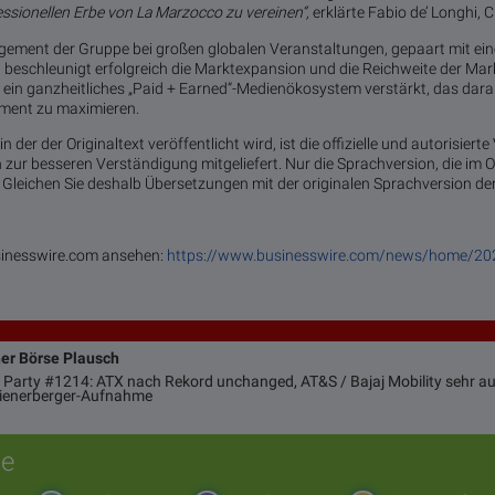
essionellen Erbe von La Marzocco zu vereinen“,
erklärte Fabio de’ Longhi, 
gement der Gruppe bei großen globalen Veranstaltungen, gepaart mit ei
, beschleunigt erfolgreich die Marktexpansion und die Reichweite der Ma
h ein ganzheitliches „Paid + Earned“-Medienökosystem verstärkt, das darau
ent zu maximieren.
der der Originaltext veröffentlicht wird, ist die offizielle und autorisierte
ur besseren Verständigung mitgeliefert. Nur die Sprachversion, die im Or
g. Gleichen Sie deshalb Übersetzungen mit der originalen Sprachversion de
usinesswire.com ansehen:
https://www.businesswire.com/news/home/2
ner Börse Plausch
 Party #1214: ATX nach Rekord unchanged, AT&S / Bajaj Mobility sehr auf
Wienerberger-Aufnahme
e