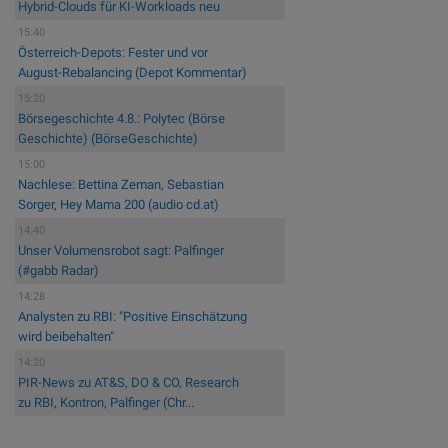
Hybrid-Clouds für KI-Workloads neu
15:40
Österreich-Depots: Fester und vor
August-Rebalancing (Depot Kommentar)
15:20
Börsegeschichte 4.8.: Polytec (Börse
Geschichte) (BörseGeschichte)
15:00
Nachlese: Bettina Zeman, Sebastian
Sorger, Hey Mama 200 (audio cd.at)
14:40
Unser Volumensrobot sagt: Palfinger
(#gabb Radar)
14:28
Analysten zu RBI: "Positive Einschätzung
wird beibehalten"
14:20
PIR-News zu AT&S, DO & CO, Research
zu RBI, Kontron, Palfinger (Chr...