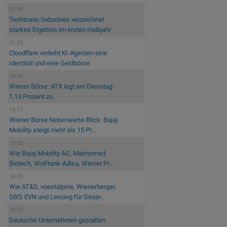
04:09
Techtronic Industries verzeichnet
starkes Ergebnis im ersten Halbjahr
21:22
Cloudflare verleiht KI-Agenten eine
Identität und eine Geldbörse
19:18
Wiener Börse: ATX legt am Dienstag
1,13 Prozent zu
19:17
Wiener Börse Nebenwerte-Blick: Bajaj
Mobility steigt mehr als 15 Pr...
18:05
Wie Bajaj Mobility AG, Marinomed
Biotech, Wolftank-Adisa, Wiener Pr...
18:05
Wie AT&S, voestalpine, Wienerberger,
SBO, EVN und Lenzing für Gespr...
16:12
Deutsche Unternehmen gestalten