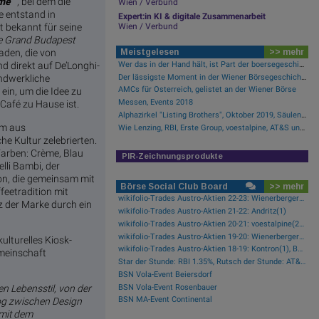
ome“
, bei dem die
Wien / Verbund
e entstand in
Expert:in KI & digitale Zusammenarbeit
t bekannt für seine
Wien / Verbund
e Grand Budapest
aden, die von
Meistgelesen
>> mehr
Wer das in der Hand hält, ist Part der boersegeschichte.at
d direkt auf De’Longhi-
Der lässigste Moment in der Wiener Börsegeschichte
ndwerkliche
AMCs für Österreich, gelistet an der Wiener Börse
ein, um die Idee zu
Messen, Events 2018
 Café zu Hause ist.
Alphazirkel "Listing Brothers", Oktober 2019, Säulenhalle Wiener Börse
mm aus
Wie Lenzing, RBI, Erste Group, voestalpine, AT&S und Strabag für Gesprächsstoff im ATX sorgten
e Kultur zelebrierten.
Farben: Crème, Blau
PIR-Zeichnungsprodukte
lli Bambi, der
ion, die gemeinsam mit
Börse Social Club Board
>> mehr
eetradition mit
wikifolio-Trades Austro-Aktien 22-23: Wienerberger(1), Zumtobel(1), AT&S(1), Frequentis(1), FACC(1), Kontron(1)
 der Marke durch ein
wikifolio-Trades Austro-Aktien 21-22: Andritz(1)
wikifolio-Trades Austro-Aktien 20-21: voestalpine(2), Porr(1), Palfinger(1)
wikifolio-Trades Austro-Aktien 19-20: Wienerberger(1)
lturelles Kiosk-
wikifolio-Trades Austro-Aktien 18-19: Kontron(1), Bawag(1), Erste Group(1)
emeinschaft
Star der Stunde: RBI 1.35%, Rutsch der Stunde: AT&S -2.07%
BSN Vola-Event Beiersdorf
BSN Vola-Event Rosenbauer
n Lebensstil, von der
BSN MA-Event Continental
log zwischen Design
 mit dem