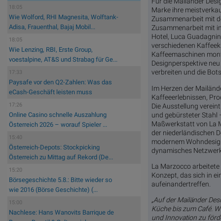
Für die Mailänder Des
18:05
Marke ihre meistverkauf
Wie Wolford, RHI Magnesita, Wolftank-
Zusammenarbeit mit de
Adisa, Frauenthal, Bajaj Mobil...
Zusammenarbeit mit in
Hotel, Luca Guadagnin
18:05
verschiedenen Kaffeeku
Wie Lenzing, RBI, Erste Group,
Kaffeemaschinen monti
voestalpine, AT&S und Strabag für Ge...
Designperspektive neu 
verbreiten und die Bots
17:33
Paysafe vor den Q2-Zahlen: Was das
Im Herzen der Mailänd
eCash-Geschäft leisten muss
Kaffeeerlebnissen, Pro
17:26
Die Ausstellung verein
und gebürsteter Stahl 
Online Casino schnelle Auszahlung
Maßwerkstatt von La Ma
Österreich 2026 – worauf Spieler ...
der niederländischen 
15:40
modernem Wohndesign v
Österreich-Depots: Stockpicking
dynamisches Netzwerk 
Österreich zu Mittag auf Rekord (De...
La Marzocco arbeitete
15:20
Konzept, das sich in e
Börsegeschichte 5.8.: Bitte wieder so
aufeinandertreffen.
wie 2016 (Börse Geschichte) (...
„Auf der Mailänder Des
15:00
Küche bis zum Café. Wi
Nachlese: Hans Wanovits Barrique de
und Innovation zu förd