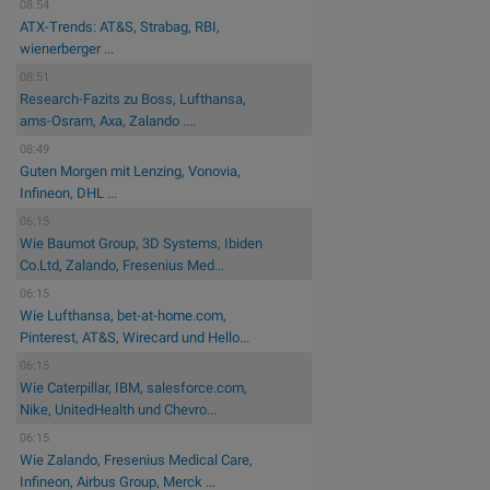
08:54
ATX-Trends: AT&S, Strabag, RBI,
wienerberger ...
08:51
Research-Fazits zu Boss, Lufthansa,
ams-Osram, Axa, Zalando ....
08:49
Guten Morgen mit Lenzing, Vonovia,
Infineon, DHL ...
06:15
Wie Baumot Group, 3D Systems, Ibiden
Co.Ltd, Zalando, Fresenius Med...
06:15
Wie Lufthansa, bet-at-home.com,
Pinterest, AT&S, Wirecard und Hello...
06:15
Wie Caterpillar, IBM, salesforce.com,
Nike, UnitedHealth und Chevro...
06:15
Wie Zalando, Fresenius Medical Care,
Infineon, Airbus Group, Merck ...