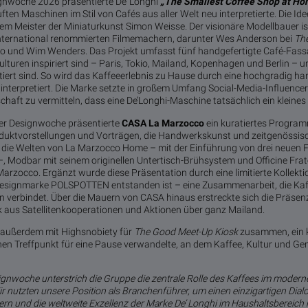
ignwoche 2026 präsentierte De’ Longhi
„The Smallest Coffee Shop at H
ten Maschinen im Stil von Cafés aus aller Welt neu interpretierte. Die Ide
m Meister der Miniaturkunst Simon Weisse. Der visionäre Modellbauer is
ternational renommierten Filmemachern, darunter Wes Anderson bei
Th
o und Wim Wenders. Das Projekt umfasst fünf handgefertigte Café-Fass
lturen inspiriert sind – Paris, Tokio, Mailand, Kopenhagen und Berlin – un
ert sind. So wird das Kaffeeerlebnis zu Hause durch eine hochgradig ha
interpretiert. Die Marke setzte in großem Umfang Social-Media-Influencer 
chaft zu vermitteln, dass eine De’Longhi-Maschine tatsächlich ein kleines
er Designwoche präsentierte
CASA La Marzocco
ein kuratiertes Progra
duktvorstellungen und Vorträgen, die Handwerkskunst und zeitgenössisch
t die Welten von La Marzocco Home – mit der Einführung von drei neuen 
–, Modbar mit seinem originellen Untertisch-Brühsystem und Officine Frate
rzocco. Ergänzt wurde diese Präsentation durch eine limitierte Kollekt
Designmarke POLSPOTTEN entstanden ist – eine Zusammenarbeit, die Kaff
erbindet. Über die Mauern von CASA hinaus erstreckte sich die Präsenz
aus Satellitenkooperationen und Aktionen über ganz Mailand.
 außerdem mit Highsnobiety für
The Good Meet-Up Kiosk
zusammen, ein ku
inen Treffpunkt für eine Pause verwandelte, an dem Kaffee, Kultur und G
ignwoche unterstrich die Gruppe die zentrale Rolle des Kaffees im moderne
r nutzten unsere Position als Branchenführer, um einen einzigartigen Dia
ern und die weltweite Exzellenz der Marke De’ Longhi im Haushaltsbereich