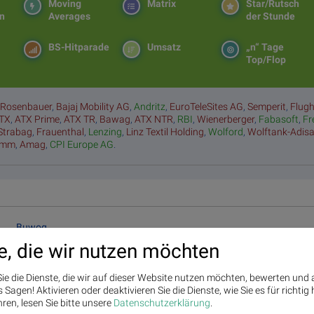
Moving
Matrix
Star/Rutsch
en
Averages
der Stunde
BS-Hitparade
Umsatz
„n“ Tage
Top/Flop
:
Rosenbauer
,
Bajaj Mobility AG
,
Andritz
,
EuroTeleSites AG
,
Semperit
,
Flug
TX
,
ATX Prime
,
ATX TR
,
Bawag
,
ATX NTR
,
RBI
,
Wienerberger
,
Fabasoft
,
Fr
Strabag
,
Frauenthal
,
Lenzing
,
Linz Textil Holding
,
Wolford
,
Wolftank-Adis
amm
,
Amag
,
CPI Europe AG
.
Buwog
Die Buwog Group ist deutsch-österreichischer Komplettanbieter im Wohnimmob
e, die wir nutzen möchten
verfügt die Buwog Group über ein Portfolio mit rd. 51.000 Wohnungen. Mit e
jährlich rund 700 Wohnungen im Großraum Wien ist die Buwog Group einer der 
ie die Dienste, die wir auf dieser Website nutzen möchten, bewerten und
Wohnbauträger und Immobilienentwickler in Deutschland und Österreich.
Sagen! Aktivieren oder deaktivieren Sie die Dienste, wie Sie es für richtig 
eitere Partner auf
boerse-social.com/partner
ren, lesen Sie bitte unsere
Datenschutzerklärung
.