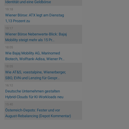
Identität und eine Geldbörse
19:18
Wiener Börse: ATX legt am Dienstag
1,13 Prozent zu
19:17
Wiener Börse Nebenwerte-Blick: Bajaj
Mobility steigt mehr als 15 Pr...
18:05
Wie Bajaj Mobility AG, Marinomed
Biotech, Wolftank-Adisa, Wiener Pr...
18:05
Wie AT&S, voestalpine, Wienerberger,
SBO, EVN und Lenzing für Gespr...
16:12
Deutsche Unternehmen gestalten
Hybrid-Clouds für KI-Workloads neu
15:40
Österreich-Depots: Fester und vor
August-Rebalancing (Depot Kommentar)