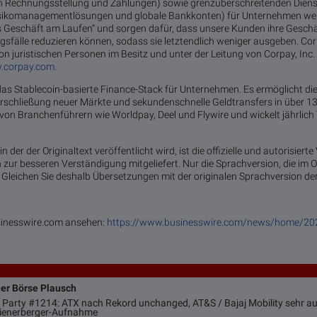
n Rechnungsstellung und Zahlungen) sowie grenzüberschreitenden Diens
sikomanagementlösungen und globale Bankkonten) für Unternehmen wel
s Geschäft am Laufen“ und sorgen dafür, dass unsere Kunden ihre Gesc
ugsfälle reduzieren können, sodass sie letztendlich weniger ausgeben. C
n juristischen Personen im Besitz und unter der Leitung von Corpay, Inc
.corpay.com
.
as Stablecoin-basierte Finance-Stack für Unternehmen. Es ermöglicht di
Erschließung neuer Märkte und sekundenschnelle Geldtransfers in über 
von Branchenführern wie Worldpay, Deel und Flywire und wickelt jährlich
der der Originaltext veröffentlicht wird, ist die offizielle und autorisierte
ur besseren Verständigung mitgeliefert. Nur die Sprachversion, die im Or
g. Gleichen Sie deshalb Übersetzungen mit der originalen Sprachversion de
usinesswire.com ansehen:
https://www.businesswire.com/news/home/2
ner Börse Plausch
 Party #1214: ATX nach Rekord unchanged, AT&S / Bajaj Mobility sehr auf
Wienerberger-Aufnahme