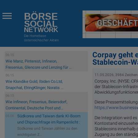
BÖRSE
SOCIAL
NETWORK
Die Homebase
österreichischer Aktien
Corpay geht 
06:15
Stablecoin-Wa
Wie Manz, Pinterest, Infineon,
Fresenius, Glencore und Lenzing für ...
11.05.2026, 3984 Zeichen
06:15
Corpay, Inc. (NYSE: C
Wie Klondike Gold, Ibiden Co.Ltd,
der Stablecoin-Infras
Snapchat, ElringKlinger, Noratis ...
Abwicklungsfunktionen
06:15
Diese Pressemitteilung 
Wie Infineon, Fresenius, Beiersdorf,
https://www.busines
Continental, Deutsche Post und...
Südkorea und Taiwan dank KI-Boom
05.08.
Die Integration wird e
und Chipnachfrage im Rampenlicht :
Kontostand einzusehen.
Stablecoins innerhalb
Südkorea und Taiwan zählen zu den
Zugang zu den ständig
wichtigsten Z...