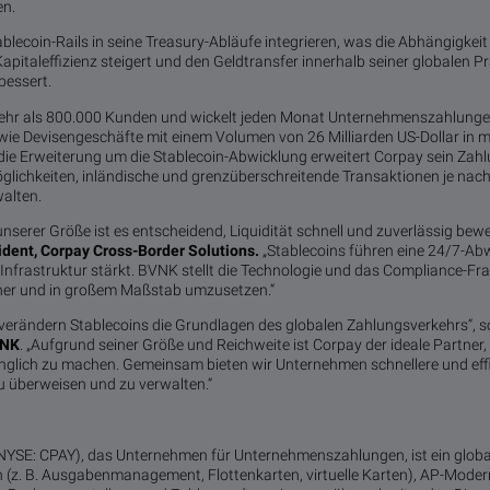
en.
lecoin-Rails in seine Treasury-Abläufe integrieren, was die Abhängigkeit
 Kapitaleffizienz steigert und den Geldtransfer innerhalb seiner globalen 
bessert.
ehr als 800.000 Kunden und wickelt jeden Monat Unternehmenszahlunge
owie Devisengeschäfte mit einem Volumen von 26 Milliarden US-Dollar in 
ie Erweiterung um die Stablecoin-Abwicklung erweitert Corpay sein Za
lichkeiten, inländische und grenzüberschreitende Transaktionen je nach
alten.
nserer Größe ist es entscheidend, Liquidität schnell und zuverlässig bew
ident, Corpay Cross-Border Solutions.
„Stablecoins führen eine 24/7-Abw
Infrastruktur stärkt. BVNK stellt die Technologie und das Compliance-Fra
cher und in großem Maßstab umzusetzen.“
 verändern Stablecoins die Grundlagen des globalen Zahlungsverkehrs“, 
VNK
. „Aufgrund seiner Größe und Reichweite ist Corpay der ideale Partner
lich zu machen. Gemeinsam bieten wir Unternehmen schnellere und effi
u überweisen und zu verwalten.“
NYSE: CPAY), das Unternehmen für Unternehmenszahlungen, ist ein globa
 (z. B. Ausgabenmanagement, Flottenkarten, virtuelle Karten), AP-Moder