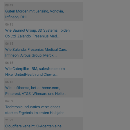
08:49
Guten Morgen mit Lenzing, Vonovia,
Infineon, DHL ...
06:15
Wie Baumot Group, 3D Systems, Ibiden
Co.Ltd, Zalando, Fresenius Med...
06:15
Wie Zalando, Fresenius Medical Care,
Infineon, Airbus Group, Merck ...
06:15
Wie Caterpillar, IBM, salesforce.com,
Nike, UnitedHealth und Chevro...
06:15
Wie Lufthansa, bet-at-home.com,
Pinterest, AT&S, Wirecard und Hello...
04:09
Techtronic Industries verzeichnet
starkes Ergebnis im ersten Halbjahr
21:22
Cloudflare verleiht KI-Agenten eine