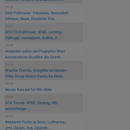
09:54
DAX-Frühmover: Fresenius, Beiersdorf,
Infineon, Bayer, Deutsche Pos...
09:53
ATX TR-Frühmover: AT&S, Lenzing,
Palfinger, voestalpine, Andritz, R...
09:49
Analysten sehen bei Flughafen Wien
konservativen Ausblick als Grund...
09:29
Wacker Chemie, Salzgitter am besten
(Peer Group Watch Deutsche Nebe...
09:10
Neues Kursziel für RBI-Aktie
08:54
ATX-Trends: AT&S, Strabag, RBI,
wienerberger ...
08:51
Research-Fazits zu Boss, Lufthansa,
ams-Osram, Axa, Zalando ....