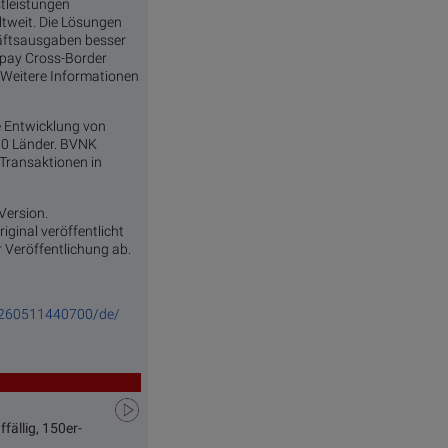
tleistungen
tweit. Die Lösungen
häftsausgaben besser
orpay Cross-Border
. Weitere Informationen
e Entwicklung von
130 Länder. BVNK
 Transaktionen in
 Version.
iginal veröffentlicht
r Veröffentlichung ab.
0260511440700/de/
fällig, 150er-