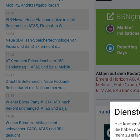
Mobility, Andritz (#gabb Radar)
14:20
BSNgin
PIR-News: Hohe Aktienumsätze im Juli,
Research zu AT&S, Flughafen W...
Märkte/
Indikation
14:04
Neue 3D-Flash-Speichertechnologie von
Kioxia und SanDisk erreicht d...
Reporting
Days
14:02
ATX erreicht Rekordhoch am 150.
Handelstag – AT&S und Bajaj Mobilit...
Aktien auf dem Radar
12:17
Emerald Horizon AG
,
A
Drastil & Seltenreich: Neue Podcast-
Melnhof
,
Erste Group
,
Reihe startet mit Nullnummer vo...
BTV AG
,
BKS Bank St
11:54
Wiener Börse Party #1214: ATX nach
Rekord unchanged, AT&S und Bajaj...
Dienst
Random Partner
11:30
Wiener Börse zu Mittag leicht
Hier können S
schwächer: FACC, AT&S und RBI
Sie haben das 
mehr zu erfah
gesucht