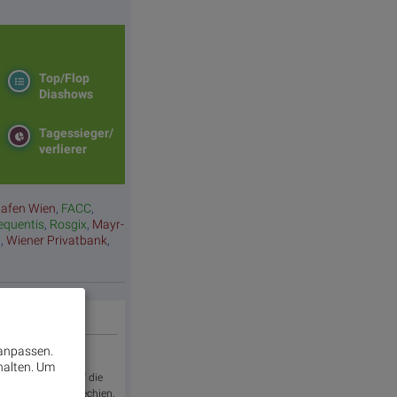
Top/Flop
Diashows
Tagessieger/
verlierer
hafen Wien
,
FACC
,
equentis
,
Rosgix
,
Mayr-
a
,
Wiener Privatbank
,
 anpassen.
halten.
Um
ne Aktivitäten auf die
Deutschland, Tschechien,