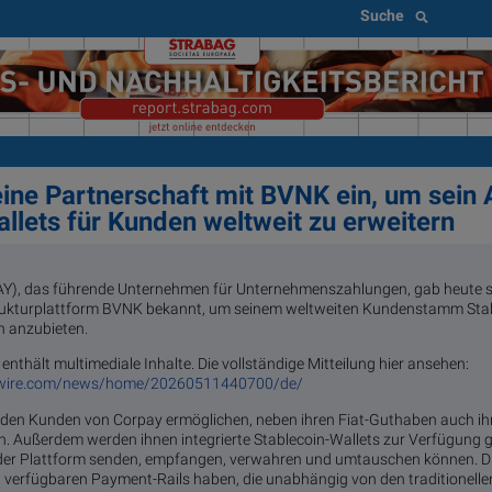
Suche
eine Partnerschaft mit BVNK ein, um sein
llets für Kunden weltweit zu erweitern
PAY), das führende Unternehmen für Unternehmenszahlungen, gab heute s
trukturplattform BVNK bekannt, um seinem weltweiten Kundenstamm Sta
 anzubieten.
enthält multimediale Inhalte. Die vollständige Mitteilung hier ansehen:
swire.com/news/home/20260511440700/de/
s den Kunden von Corpay ermöglichen, neben ihren Fiat-Guthaben auch ih
 Außerdem werden ihnen integrierte Stablecoin-Wallets zur Verfügung ges
 der Plattform senden, empfangen, verwahren und umtauschen können. 
 verfügbaren Payment-Rails haben, die unabhängig von den traditionell