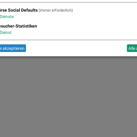
Slowakei, Ungarn, Rumänien und Polen) fokussiert. Zum Kerngeschäft zählen d
die Entwicklung von Immobilien.
rse Social Defaults
(immer erforderlich)
Dienste
eitere Partner auf
boerse-social.com/partner
sucher-Statistiken
Dienst
 akzeptieren
Alle