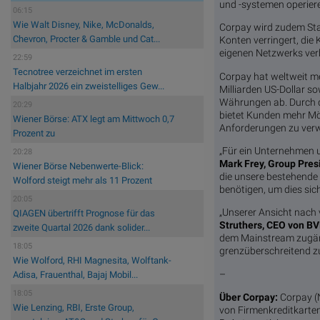
und -systemen operier
06:15
Wie Walt Disney, Nike, McDonalds,
Corpay wird zudem Stab
Chevron, Procter & Gamble und Cat...
Konten verringert, die
eigenen Netzwerks ver
22:59
Tecnotree verzeichnet im ersten
Corpay hat weltweit m
Halbjahr 2026 ein zweistelliges Gew...
Milliarden US-Dollar s
Währungen ab. Durch d
20:29
bietet Kunden mehr Mög
Wiener Börse: ATX legt am Mittwoch 0,7
Anforderungen zu verw
Prozent zu
„Für ein Unternehmen u
20:28
Mark Frey, Group Pres
Wiener Börse Nebenwerte-Blick:
die unsere bestehende 
Wolford steigt mehr als 11 Prozent
benötigen, um dies si
20:05
„Unserer Ansicht nach
QIAGEN übertrifft Prognose für das
Struthers, CEO von B
zweite Quartal 2026 dank solider...
dem Mainstream zugäng
18:05
grenzüberschreitend z
Wie Wolford, RHI Magnesita, Wolftank-
–
Adisa, Frauenthal, Bajaj Mobil...
18:05
Über Corpay:
Corpay (
Wie Lenzing, RBI, Erste Group,
von Firmenkreditkarten