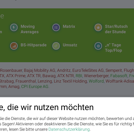
e
Moving
Matrix
Star/Rutsch
en
Averages
der Stunde
BS-Hitparade
Umsatz
„n“ Tage
Top/Flop
:
Rosenbauer
,
Bajaj Mobility AG
,
Andritz
,
EuroTeleSites AG
,
Semperit
,
Flug
TX
,
ATX Prime
,
ATX TR
,
Bawag
,
ATX NTR
,
RBI
,
Wienerberger
,
Fabasoft
,
Fr
Strabag
,
Frauenthal
,
Lenzing
,
Linz Textil Holding
,
Wolford
,
Wolftank-Adis
amm
,
Amag
,
CPI Europe AG
.
e, die wir nutzen möchten
ie die Dienste, die wir auf dieser Website nutzen möchten, bewerten und
CPI Europe AG
Sagen! Aktivieren oder deaktivieren Sie die Dienste, wie Sie es für richtig 
Die CPI Europe AG ist ein börsenotierter gewerblicher Immobilienkonzern, der sei
ren, lesen Sie bitte unsere
Datenschutzerklärung
.
Segmente Einzelhandel und Büro in sieben Kernmärkten in Europa (Österreich, 