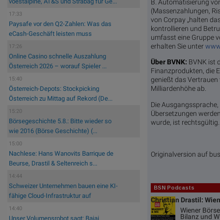
voestalpine, AT&S und Strabag für Ge...
B. Automatisierung vo
(Massenzahlungen, Ri
17:33
von Corpay „halten da
Paysafe vor den Q2-Zahlen: Was das
kontrollieren und Betr
eCash-Geschäft leisten muss
umfasst eine Gruppe vo
erhalten Sie unter
www
17:26
Online Casino schnelle Auszahlung
Über BVNK:
BVNK ist d
Österreich 2026 – worauf Spieler ...
Finanzprodukten, die 
15:40
genießt das Vertrauen 
Milliardenhöhe ab.
Österreich-Depots: Stockpicking
Österreich zu Mittag auf Rekord (De...
Die Ausgangssprache, in 
15:20
Übersetzungen werden z
Börsegeschichte 5.8.: Bitte wieder so
wurde, ist rechtsgülti
wie 2016 (Börse Geschichte) (...
15:00
Nachlese: Hans Wanovits Barrique de
Originalversion auf b
Beurse, Drastil & Seltenreich s...
14:44
Schweizer Unternehmen bauen eine KI-
BSN Podcasts
fähige Cloud-Infrastruktur auf
Christian Drastil: Wie
14:40
Wiener Börse
Bilanz und 
Unser Volumensrobot sagt: Bajaj