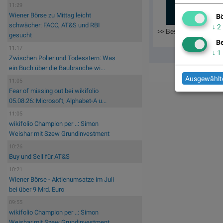
11:29
Wiener Börse zu Mittag leicht
Bö
schwächer: FACC, AT&S und RBI
↓
2
>> Besuchen Sie 55 w
gesucht
Be
11:17
↓
1
Zwischen Polier und Todesstern: Was
ein Buch über die Baubranche wi...
Ausgewählte
11:05
Fear of missing out bei wikifolio
05.08.26: Microsoft, Alphabet-A u...
11:05
wikifolio Champion per ..: Simon
Weishar mit Szew Grundinvestment
10:26
Buy und Sell für AT&S
10:21
Wiener Börse - Aktienumsatze im Juli
bei über 9 Mrd. Euro
09:55
wikifolio Champion per ..: Simon
Weishar mit Szew Grundinvestment