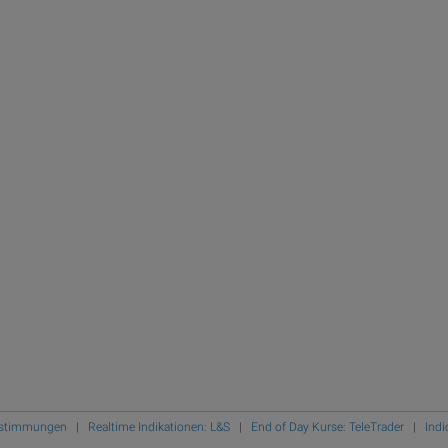
Bestimmungen
|
Realtime Indikationen: L&S
|
End of Day Kurse: TeleTrader
|
Indi