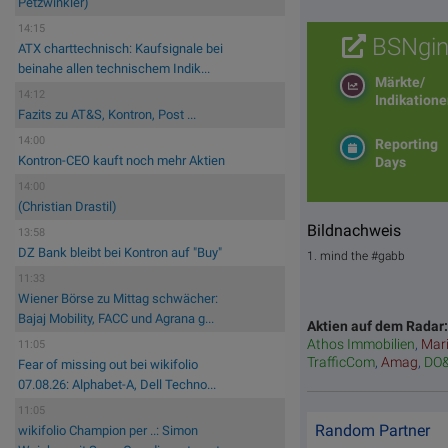
Petzwinkler)
14:15
BSNgin
ATX charttechnisch: Kaufsignale bei
beinahe allen technischem Indik...
Märkte/
14:12
Indikation
Fazits zu AT&S, Kontron, Post ...
14:00
Reporting
Kontron-CEO kauft noch mehr Aktien
Days
14:00
(Christian Drastil)
Bildnachweis
13:58
DZ Bank bleibt bei Kontron auf "Buy"
1. mind the #gabb
11:33
Wiener Börse zu Mittag schwächer:
Bajaj Mobility, FACC und Agrana g...
Aktien auf dem Radar
Athos Immobilien
,
Mar
11:05
TrafficCom
,
Amag
,
DO
Fear of missing out bei wikifolio
07.08.26: Alphabet-A, Dell Techno...
11:05
Random Partner
wikifolio Champion per ..: Simon