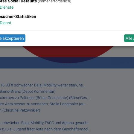
rse Social Defaults
(immer erforderlich)
Dienste
sucher-Statistiken
Dienst
 akzeptieren
Alle
6: ATX schwächer, Bajaj Mobility weiter stark, ne...
eekend-Bilanz (Depot Kommentar)
Extremes zu Palfinger (Börse Geschichte) (BörseGes...
m Asta besser zu verstehen; Stella Langthaler (au...
 (Christine Petzwinkler)
 schwächer: Bajaj Mobility, FACC und Agrana gesucht
fy zu u.a. Jugend fragt Asta nach dem Geschäftsmod...