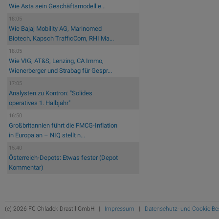
Wie Asta sein Geschäftsmodell e...
18:05
Wie Bajaj Mobility AG, Marinomed
Biotech, Kapsch TrafficCom, RHI Ma...
18:05
Wie VIG, AT&S, Lenzing, CA Immo,
Wienerberger und Strabag für Gespr...
17:05
Analysten zu Kontron: "Solides
operatives 1. Halbjahr"
16:50
Großbritannien führt die FMCG-Inflation
in Europa an – NIQ stellt n...
15:40
Österreich-Depots: Etwas fester (Depot
Kommentar)
(c) 2026 FC Chladek Drastil GmbH |
Impressum
|
Datenschutz- und Cookie-