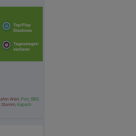
Top/Flop
Diashows
Tagessieger/
verlierer
hafen Wien
,
Porr
,
SBO
,
k Stamm
,
Kapsch