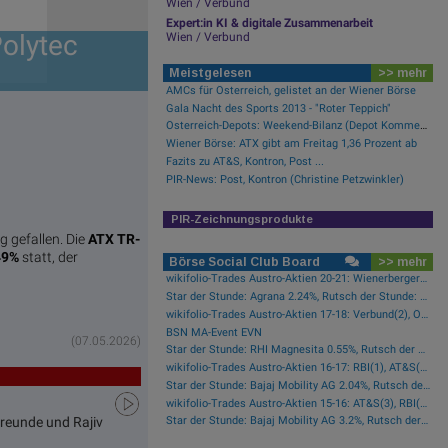
Wien / Verbund
Expert:in KI & digitale Zusammenarbeit
Polytec
Wien / Verbund
Meistgelesen
>> mehr
AMCs für Österreich, gelistet an der Wiener Börse
Gala Nacht des Sports 2013 - "Roter Teppich"
Österreich-Depots: Weekend-Bilanz (Depot Kommentar)
Wiener Börse: ATX gibt am Freitag 1,36 Prozent ab
Fazits zu AT&S, Kontron, Post ...
PIR-News: Post, Kontron (Christine Petzwinkler)
PIR-Zeichnungsprodukte
 gefallen. Die
ATX TR-
49%
statt, der
Börse Social Club Board
>> mehr
wikifolio-Trades Austro-Aktien 20-21: Wienerberger(1)
Star der Stunde: Agrana 2.24%, Rutsch der Stunde: CA Immo -1.42%
wikifolio-Trades Austro-Aktien 17-18: Verbund(2), Österreichische Post(1)
BSN MA-Event EVN
(07.05.2026)
Star der Stunde: RHI Magnesita 0.55%, Rutsch der Stunde: AT&S -2.29%
wikifolio-Trades Austro-Aktien 16-17: RBI(1), AT&S(1), Wienerberger(1), Österreichische Post(1)
Star der Stunde: Bajaj Mobility AG 2.04%, Rutsch der Stunde: Frequentis -1.76%
wikifolio-Trades Austro-Aktien 15-16: AT&S(3), RBI(2), Wienerberger(1), voestalpine(1), Kontron(1), Bawag(1)
Freunde und Rajiv
Star der Stunde: Bajaj Mobility AG 3.2%, Rutsch der Stunde: Polytec Group -1.01%