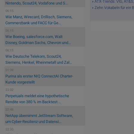
» ATX-Trends: VIG, AT&S, 
Nintendo, Scout24, Vodafone und S...
» Zehn Vokabeln für ein 
06:15
Wie Manz, Wirecard, Drillisch, Siemens,
Commerzbank und FACC für Ge...
06:15
Wie Boeing, salesforce.com, Walt
Disney, Goldman Sachs, Chevron und...
06:15
Wie Deutsche Telekom, Scout24,
Siemens, Henkel, Rheinmetall und Zal...
01:09
Purina als erster NIQ ConnectAI Charter-
Kunde vorgestellt
23:02
Perpetuals meldet eine hypothetische
Rendite von 380 % im Backtest ...
22:48
NetApp übernimmt JetStream Software,
um Cyber-Resilienz und Datensi...
22:33