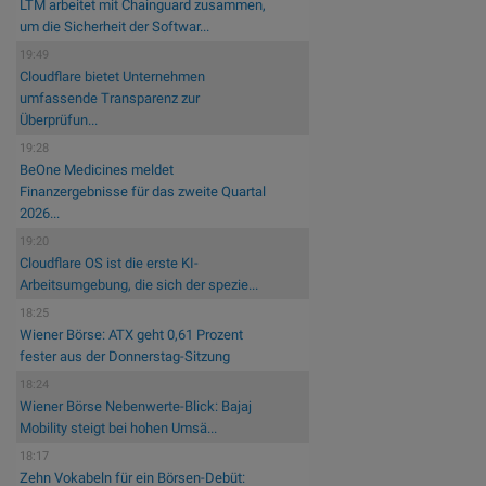
LTM arbeitet mit Chainguard zusammen,
um die Sicherheit der Softwar...
19:49
Cloudflare bietet Unternehmen
umfassende Transparenz zur
Überprüfun...
19:28
BeOne Medicines meldet
Finanzergebnisse für das zweite Quartal
2026...
19:20
Cloudflare OS ist die erste KI-
Arbeitsumgebung, die sich der spezie...
18:25
Wiener Börse: ATX geht 0,61 Prozent
fester aus der Donnerstag-Sitzung
18:24
Wiener Börse Nebenwerte-Blick: Bajaj
Mobility steigt bei hohen Umsä...
18:17
Zehn Vokabeln für ein Börsen-Debüt: