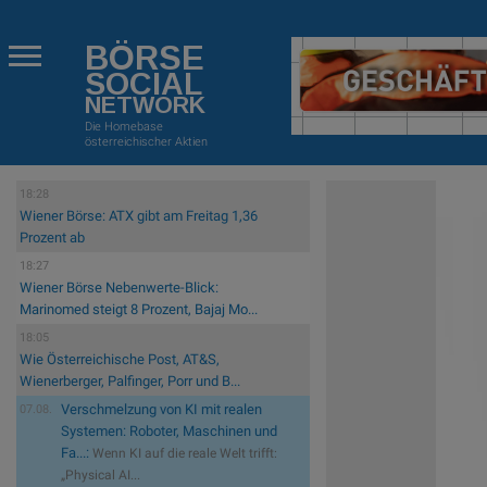
BÖRSE
SOCIAL
NETWORK
Die Homebase
österreichischer Aktien
18:28
Wiener Börse: ATX gibt am Freitag 1,36
Prozent ab
18:27
Wiener Börse Nebenwerte-Blick:
Marinomed steigt 8 Prozent, Bajaj Mo...
18:05
Wie Österreichische Post, AT&S,
Wienerberger, Palfinger, Porr und B...
Verschmelzung von KI mit realen
07.08.
Systemen: Roboter, Maschinen und
Fa...:
Wenn KI auf die reale Welt trifft:
„Physical AI...