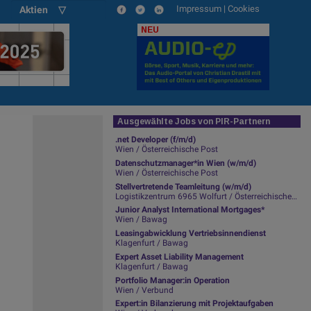
Impressum
|
Cookies
Aktien ▽
NEU
Ausgewählte Jobs von PIR-Partnern
.net Developer (f/m/d)
Wien / Österreichische Post
Datenschutzmanager*in Wien (w/m/d)
Wien / Österreichische Post
Stellvertretende Teamleitung (w/m/d)
Logistikzentrum 6965 Wolfurt / Österreichische Post
Junior Analyst International Mortgages*
Wien / Bawag
Leasingabwicklung Vertriebsinnendienst
Klagenfurt / Bawag
Expert Asset Liability Management
Klagenfurt / Bawag
Portfolio Manager:in Operation
Wien / Verbund
Expert:in Bilanzierung mit Projektaufgaben