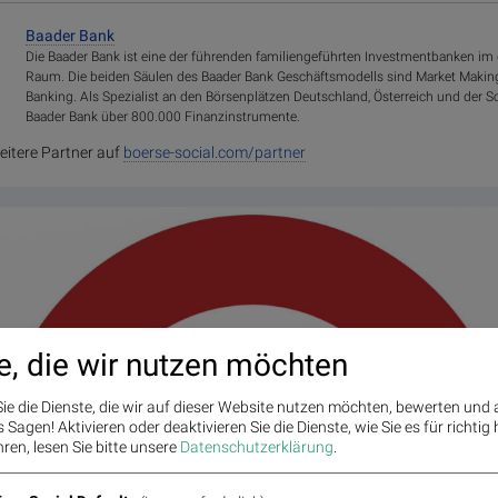
Baader Bank
Die Baader Bank ist eine der führenden familiengeführten Investmentbanken i
Raum. Die beiden Säulen des Baader Bank Geschäftsmodells sind Market Makin
Banking. Als Spezialist an den Börsenplätzen Deutschland, Österreich und der S
Baader Bank über 800.000 Finanzinstrumente.
eitere Partner auf
boerse-social.com/partner
e, die wir nutzen möchten
ie die Dienste, die wir auf dieser Website nutzen möchten, bewerten und
Sagen! Aktivieren oder deaktivieren Sie die Dienste, wie Sie es für richtig 
ren, lesen Sie bitte unsere
Datenschutzerklärung
.