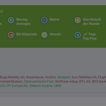
e
Moving
Matrix
Star/Rutsch
en
Averages
der Stunde
BS-Hitparade
Umsatz
„n“ Tage
Top/Flop
:
Bajaj Mobility AG
,
Rosenbauer
,
Andritz
,
Semperit
,
EuroTeleSites AG
,
Flug
inomed Biotech
,
Österreichische Post
,
Wolftank-Adisa
,
BTV AG
,
BKS Ban
&CO
,
CPI Europe AG
,
Telekom Austria
,
UBM
.