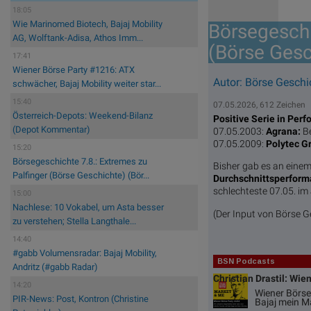
18:05
Wie Marinomed Biotech, Bajaj Mobility
Börsegeschi
AG, Wolftank-Adisa, Athos Imm...
(Börse Gesc
17:41
Wiener Börse Party #1216: ATX
Autor: Börse Geschi
schwächer, Bajaj Mobility weiter star...
15:40
07.05.2026, 612 Zeichen
Österreich-Depots: Weekend-Bilanz
Positive Serie in Per
(Depot Kommentar)
07.05.2003:
Agrana:
Be
07.05.2009:
Polytec G
15:20
Börsegeschichte 7.8.: Extremes zu
Bisher gab es an eine
Palfinger (Börse Geschichte) (Bör...
Durchschnittsperfor
schlechteste 07.05. im
15:00
Nachlese: 10 Vokabel, um Asta besser
(Der Input von Börse G
zu verstehen; Stella Langthale...
14:40
#gabb Volumensradar: Bajaj Mobility,
BSN Podcasts
Andritz (#gabb Radar)
Christian Drastil: Wie
14:20
Wiener Börse
PIR-News: Post, Kontron (Christine
Bajaj mein M