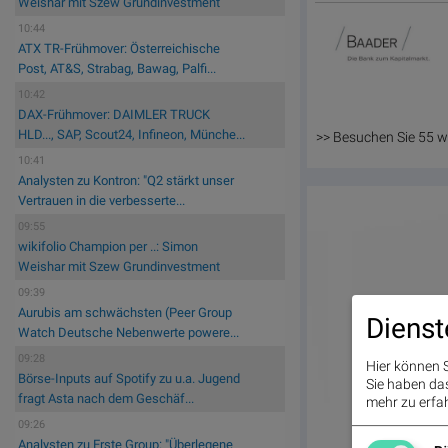
Weishar mit Szew Grundinvestment
10:44
ATX TR-Frühmover: Österreichische
Post, AT&S, Strabag, Bawag, Palfi...
10:42
DAX-Frühmover: DAIMLER TRUCK
HLD..., SAP, Scout24, Infineon, Münche...
>> Besuchen Sie 55 w
10:41
Analysten zu Kontron: "Q2 stärkt unser
Vertrauen in die verbesserte...
09:55
wikifolio Champion per ..: Simon
Weishar mit Szew Grundinvestment
09:39
Aurubis am schwächsten (Peer Group
Dienst
Watch Deutsche Nebenwerte powere...
09:28
Hier können S
Börse-Inputs auf Spotify zu u.a. Jugend
Sie haben das 
fragt Asta nach dem Geschäf...
mehr zu erfah
09:26
Analysten zu Erste Group: "Überlegene