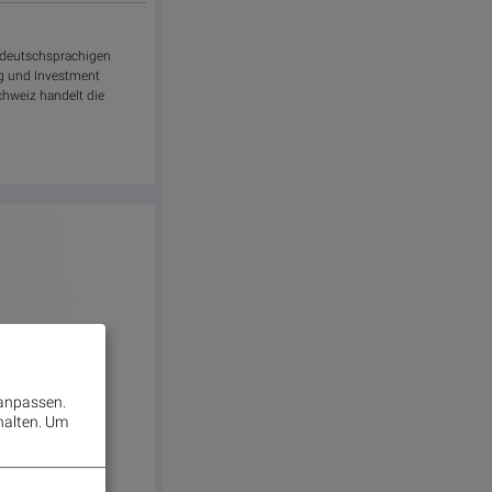
m deutschsprachigen
g und Investment
chweiz handelt die
 anpassen.
halten.
Um