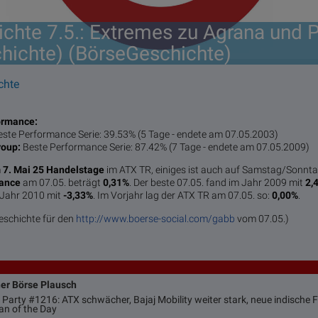
chte 7.5.: Extremes zu Agrana und 
hichte) (BörseGeschichte)
chte
formance:
ste Performance Serie: 39.53% (5 Tage - endete am 07.05.2003)
roup:
Beste Performance Serie: 87.42% (7 Tage - endete am 07.05.2009)
m
7. Mai 25 Handelstage
im ATX TR, einiges ist auch auf Samstag/Sonntag
mance
am 07.05. beträgt
0,31%
. Der beste 07.05. fand im Jahr 2009 mit
2,
 Jahr 2010 mit
-3,33%
. Im Vorjahr lag der ATX TR am 07.05. so:
0,00%
.
eschichte für den
http://www.boerse-social.com/gabb
vom 07.05.)
ner Börse Plausch
 Party #1216: ATX schwächer, Bajaj Mobility weiter stark, neue indische 
an of the Day