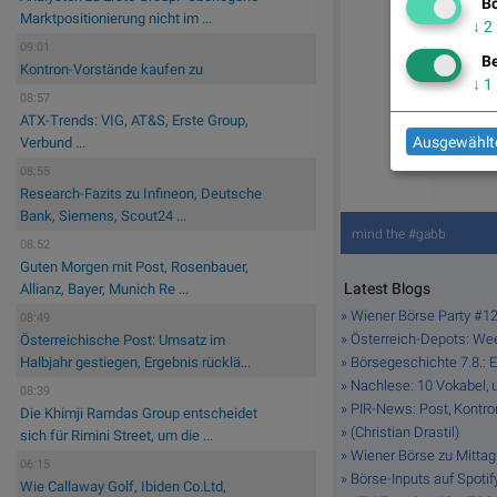
Bö
Marktpositionierung nicht im ...
↓
2
09:01
Be
Kontron-Vorstände kaufen zu
↓
1
08:57
ATX-Trends: VIG, AT&S, Erste Group,
Ausgewählte
Verbund ...
08:55
Research-Fazits zu Infineon, Deutsche
Bank, Siemens, Scout24 ...
mind the #gabb
08:52
Guten Morgen mit Post, Rosenbauer,
Latest Blogs
Allianz, Bayer, Munich Re ...
» Wiener Börse Party #121
08:49
» Österreich-Depots: W
Österreichische Post: Umsatz im
» Börsegeschichte 7.8.: 
Halbjahr gestiegen, Ergebnis rücklä...
» Nachlese: 10 Vokabel, u
08:39
» PIR-News: Post, Kontron
Die Khimji Ramdas Group entscheidet
» (Christian Drastil)
sich für Rimini Street, um die ...
» Wiener Börse zu Mittag
06:15
» Börse-Inputs auf Spoti
Wie Callaway Golf, Ibiden Co.Ltd,