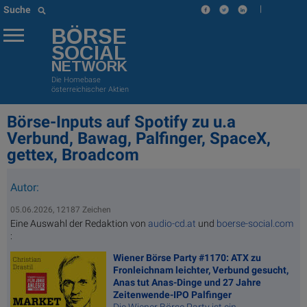
|
Suche
BÖRSE
SOCIAL
NETWORK
Die Homebase
österreichischer Aktien
Börse-Inputs auf Spotify zu u.a
Verbund, Bawag, Palfinger, SpaceX,
gettex, Broadcom
Autor:
05.06.2026, 12187 Zeichen
Eine Auswahl der Redaktion von
audio-cd.at
und
boerse-social.com
:
Wiener Börse Party #1170: ATX zu
Fronleichnam leichter, Verbund gesucht,
Anas tut Anas-Dinge und 27 Jahre
Zeitenwende-IPO Palfinger