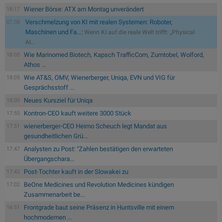
Wiener Börse: ATX am Montag unverändert
18:17
Verschmelzung von KI mit realen Systemen: Roboter,
07.08.
Maschinen und Fa...:
Wenn KI auf die reale Welt trifft: „Physical
AI...
Wie Marinomed Biotech, Kapsch TrafficCom, Zumtobel, Wolford,
18:05
Athos ...
Wie AT&S, OMV, Wienerberger, Uniqa, EVN und VIG für
18:05
Gesprächsstoff ...
Neues Kursziel für Uniqa
18:00
Kontron-CEO kauft weitere 3000 Stück
17:55
wienerberger-CEO Heimo Scheuch legt Mandat aus
17:51
gesundheitlichen Grü...
Analysten zu Post: "Zahlen bestätigen den erwarteten
17:47
Übergangschara...
Post-Tochter kauft in der Slowakei zu
17:42
BeOne Medicines und Revolution Medicines kündigen
17:02
Zusammenarbeit be...
Frontgrade baut seine Präsenz in Huntsville mit einem
16:51
hochmodernen ...