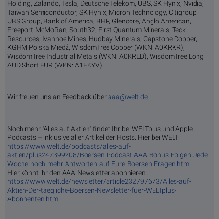
Holding, Zalando, Tesla, Deutsche Telekom, UBS, SK Hynix, Nvidia,
Taiwan Semiconductor, SK Hynix, Micron Technology, Citigroup,
UBS Group, Bank of America, BHP, Glencore, Anglo American,
Freeport-McMoRan, South32, First Quantum Minerals, Teck
Resources, Ivanhoe Mines, Hudbay Minerals, Capstone Copper,
KGHM Polska Miedź, WisdomTree Copper (WKN: A0KRKR),
WisdomTree Industrial Metals (WKN: A0KRLD), WisdomTree Long
AUD Short EUR (WKN: A1EKYV).
Wir freuen uns an Feedback über
aaa@welt.de
.
Noch mehr "Alles auf Aktien" findet Ihr bei WELTplus und Apple
Podcasts – inklusive aller Artikel der Hosts. Hier bei WELT:
https://www.welt.de/podcasts/alles-auf-
aktien/plus247399208/Boersen-Podcast-AAA-Bonus-Folgen-Jede-
Woche-noch-mehr-Antworten-auf-Eure-Boersen-Fragen.html
.
Hier könnt ihr den AAA-Newsletter abonnieren:
https://www.welt.de/newsletter/article232797673/Alles-auf-
Aktien-Der-taegliche-Boersen-Newsletter-fuer-WELTplus-
Abonnenten.html