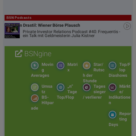
BSN Podcasts
Christian Drastil: Wiener Börse Plausch
Private Investor Relations Podcast #40: Frequentis -
ein Talk mit Geldmeisterin Julia Kistner
BSNgine
Movin
Matri
Star/
Top/F
g
x
Rutsc
lop
Averages
h der
Diashows
Stunde
Umsa
„n“
Tages
Märkt
tz
Tage
sieger
e/
BS-
Top/Flop
/ verlierer
Indikatione
Hitpar
n
ade
Repor
ting
Days