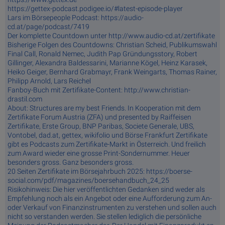
https://gettex-podcast.podigee.io/#latest-episode-player
Lars im Börsepeople Podcast: https://audio-
cd.at/page/podcast/7419
Der komplette Countdown unter http://www.audio-cd.at/zertifikate
Bisherige Folgen des Countdowns: Christian Scheid, Publikumswahl
Final Call, Ronald Nemec, Judith Pap Gründungsstory, Robert
Gillinger, Alexandra Baldessarini, Marianne Kögel, Heinz Karasek,
Heiko Geiger, Bernhard Grabmayr, Frank Weingarts, Thomas Rainer,
Philipp Arnold, Lars Reichel
Fanboy-Buch mit Zertifikate-Content: http://www.christian-
drastil.com
About: Structures are my best Friends. In Kooperation mit dem
Zertifikate Forum Austria (ZFA) und presented by Raiffeisen
Zertifikate, Erste Group, BNP Paribas, Societe Generale, UBS,
Vontobel, dad.at, gettex, wikifolio und Börse Frankfurt Zertifikate
gibt es Podcasts zum Zertifikate-Markt in Österreich. Und freilich
zum Award wieder eine grosse Print-Sondernummer. Heuer
besonders gross. Ganz besonders gross.
20 Seiten Zertifikate im Börsejahrbuch 2025: https://boerse-
social.com/pdf/magazines/boersehandbuch_24_25
Risikohinweis: Die hier veröffentlichten Gedanken sind weder als
Empfehlung noch als ein Angebot oder eine Aufforderung zum An-
oder Verkauf von Finanzinstrumenten zu verstehen und sollen auch
nicht so verstanden werden. Sie stellen lediglich die persönliche