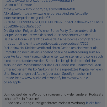
https://www.wikifolio.com/de/at/w/wfdrastil1?
- Austria 30 Private IR:
https://www.wikifolio.com/de/at/w/wf00atat30
ATX aktuell: https://www.wienerborse.at/indizes/aktuelle-
indexwerte/preise-mitglieder/??
ISIN=AT0000999982&ID_NOTATION=92866&cHash=49b7ab71e78
3b5ef2864ad3c8a5cdbc1
Die täglichen Folgen der Wiener Börse Party (Co-verantwortlich
Script: Christine Petzwinkler) sind 2026 präsentiert von der
Deutsche Börse Xetra https://live.deutsche-boerse.com/xetraplus .
Infos zum Jingle: https://audio-cd.at/page/podcast/7326
Risikohinweis: Die hier veröffentlichten Gedanken sind weder als
Empfehlung noch als ein Angebot oder eine Aufforderung zum An-
oder Verkauf von Finanzinstrumenten zu verstehen und sollen auch
nicht so verstanden werden. Sie stellen lediglich die persönliche
Meinung der Podcastmacher dar. Der Handel mit Finanzprodukten
unterliegt einem Risiko. Sie können Ihr eingesetztes Kapital verlieren.
Und: Bewertungen bei Apple (oder auch Spotify) machen mir
Freude: http://www.audio-cd.at/spotify http://www.audio-
cd.at/apple
Du möchtest deine Werbung in diesem und vielen anderen Podcasts
schalten? Kein Problem!
Für deinen Zugang zu zielgerichteter Podcast-Werbung,
klicke hier.