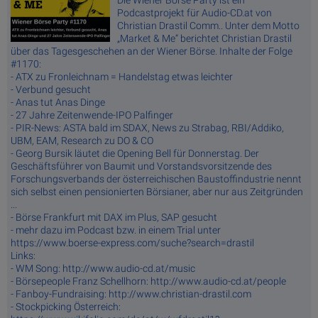
Die Wiener Börse Party ist ein
Podcastprojekt für Audio-CD.at von
Christian Drastil Comm.. Unter dem Motto
„Market & Me“ berichtet Christian Drastil
über das Tagesgeschehen an der Wiener Börse. Inhalte der Folge
#1170:
- ATX zu Fronleichnam = Handelstag etwas leichter
- Verbund gesucht
- Anas tut Anas Dinge
- 27 Jahre Zeitenwende-IPO Palfinger
- PIR-News: ASTA bald im SDAX, News zu Strabag, RBI/Addiko,
UBM, EAM, Research zu DO & CO
- Georg Bursik läutet die Opening Bell für Donnerstag. Der
Geschäftsführer von Baumit und Vorstandsvorsitzende des
Forschungsverbands der österreichischen Baustoffindustrie nennt
sich selbst einen pensionierten Börsianer, aber nur aus Zeitgründen
...
- Börse Frankfurt mit DAX im Plus, SAP gesucht
- mehr dazu im Podcast bzw. in einem Trial unter
https://www.boerse-express.com/suche?search=drastil
Links:
- WM Song: http://www.audio-cd.at/music
- Börsepeople Franz Schellhorn: http://www.audio-cd.at/people
- Fanboy-Fundraising: http://www.christian-drastil.com
- Stockpicking Österreich: