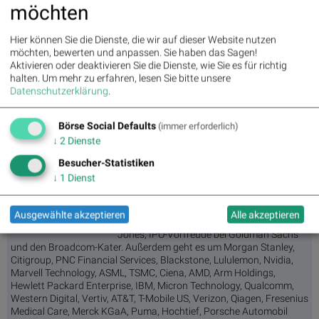
möchten
Learn more about your ad choices. Visit
megaphone.fm/adchoices
Hier können Sie die Dienste, die wir auf dieser Website nutzen
möchten, bewerten und anpassen. Sie haben das Sagen!
Aktivieren oder deaktivieren Sie die Dienste, wie Sie es für richtig
OHNE AKTIEN WIRD SCHWER - Tägliche Börsen-News (00:12:37),
halten.
Um mehr zu erfahren, lesen Sie bitte unsere
05.06.
Datenschutzerklärung
.
Börse Social Defaults
(immer erforderlich)
↓
2
Dienste
Trade-Republic-Hammer! So könnt Ihr
jetzt SpaceX-Aktien zeichnen
Besucher-Statistiken
Börsen-Podcast
↓
1
Dienst
In der heutigen Folge sprechen die
Finanzjournalisten Nando Sommerfeldt
Ausgewählte akzeptieren
Alle akzeptieren
und Holger Zschäpitz über den dollen Dow
Jones, IPO-Vorfreude bei Goldman Sachs
und den Broadcom-Kater. Außerdem geht es um Morgan Stanley,
Citigroup, PNC Financial Services, Blackstone, Lululemon, Nvidia,
Marvell Technology, ASML, TSMC, Ciena, AMD, Arm Holdings,
Hewlett Packard Enterprise, IBM, Micron Technology, Qualcomm,
Western Digital, Vertiv, AT&T, T-Mobile US, Verizon, Qiagen, Fresenius
Medical Care, Merck KGaA, Puma, Hochtief, Porsche Automobil