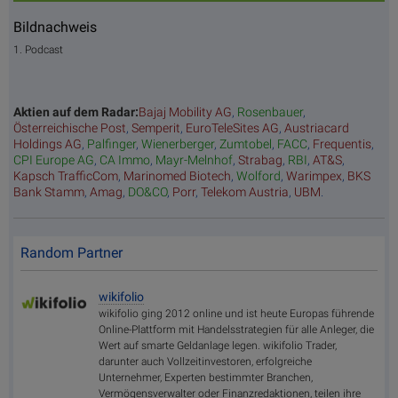
Bildnachweis
1. Podcast
Aktien auf dem Radar:
Bajaj Mobility AG
,
Rosenbauer
,
Österreichische Post
,
Semperit
,
EuroTeleSites AG
,
Austriacard
Holdings AG
,
Palfinger
,
Wienerberger
,
Zumtobel
,
FACC
,
Frequentis
,
CPI Europe AG
,
CA Immo
,
Mayr-Melnhof
,
Strabag
,
RBI
,
AT&S
,
Kapsch TrafficCom
,
Marinomed Biotech
,
Wolford
,
Warimpex
,
BKS
Bank Stamm
,
Amag
,
DO&CO
,
Porr
,
Telekom Austria
,
UBM
.
Random Partner
wikifolio
wikifolio ging 2012 online und ist heute Europas führende
Online-Plattform mit Handelsstrategien für alle Anleger, die
Wert auf smarte Geldanlage legen. wikifolio Trader,
darunter auch Vollzeitinvestoren, erfolgreiche
Unternehmer, Experten bestimmter Branchen,
Vermögensverwalter oder Finanzredaktionen, teilen ihre