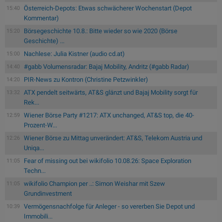
Österreich-Depots: Etwas schwächerer Wochenstart (Depot
15:40
Kommentar)
Börsegeschichte 10.8.: Bitte wieder so wie 2020 (Börse
15:20
Geschichte) ...
Nachlese: Julia Kistner (audio cd.at)
15:00
#gabb Volumensradar: Bajaj Mobility, Andritz (#gabb Radar)
14:40
PIR-News zu Kontron (Christine Petzwinkler)
14:20
ATX pendelt seitwärts, AT&S glänzt und Bajaj Mobility sorgt für
13:32
Rek...
Wiener Börse Party #1217: ATX unchanged, AT&S top, die 40-
12:59
Prozent-W...
Wiener Börse zu Mittag unverändert: AT&S, Telekom Austria und
12:26
Uniqa...
Fear of missing out bei wikifolio 10.08.26: Space Exploration
11:05
Techn...
wikifolio Champion per ..: Simon Weishar mit Szew
11:05
Grundinvestment
Vermögensnachfolge für Anleger - so vererben Sie Depot und
10:39
Immobili...