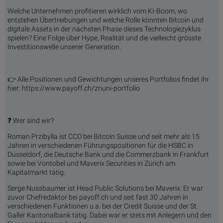
Welche Unternehmen profitieren wirklich vom KI-Boom, wo
entstehen Übertreibungen und welche Rolle könnten Bitcoin und
digitale Assets in der nächsten Phase dieses Technologiezyklus
spielen? Eine Folge über Hype, Realität und die vielleicht grösste
Investitionswelle unserer Generation.
👉 Alle Positionen und Gewichtungen unseres Portfolios findet ihr
hier: https://www.payoff.ch/znuni-portfolio
❓ Wer sind wir?
Roman Przibylla ist CCO bei Bitcoin Suisse und seit mehr als 15
Jahren in verschiedenen Führungspositionen für die HSBC in
Düsseldorf, die Deutsche Bank und die Commerzbank in Frankfurt
sowie bei Vontobel und Maverix Securities in Zürich am
Kapitalmarkt tätig.
Serge Nussbaumer ist Head Public Solutions bei Maverix. Er war
zuvor Chefredaktor bei payoff.ch und seit fast 30 Jahren in
verschiedenen Funktionen u.a. bei der Credit Suisse und der St.
Galler Kantonalbank tätig. Dabei war er stets mit Anlegern und den