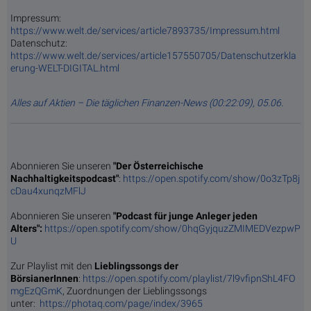
Impressum:
https://www.welt.de/services/article7893735/Impressum.html
Datenschutz:
https://www.welt.de/services/article157550705/Datenschutzerkla
erung-WELT-DIGITAL.html
Alles auf Aktien – Die täglichen Finanzen-News (00:22:09), 05.06.
Abonnieren Sie unseren
"Der Österreichische
Nachhaltigkeitspodcast"
:
https://open.spotify.com/show/0o3zTp8j
cDau4xunqzMFlJ
Abonnieren Sie unseren
"Podcast für junge Anleger jeden
Alters":
https://open.spotify.com/show/0hqGyjquzZMIMEDVezpwP
U
Zur Playlist mit den
Lieblingssongs der
BörsianerInnen
:
https://open.spotify.com/playlist/7l9vfipnShL4FO
mgEzQGmK
, Zuordnungen der Lieblingssongs
unter:
https://photaq.com/page/index/3965