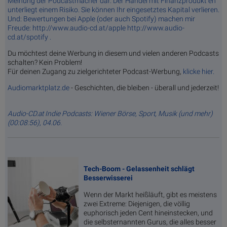
Meinung der Podcastmacher dar. Der Handel mit Finanzprodukt en
unterliegt einem Risiko. Sie können Ihr eingesetztes Kapital verlieren.
Und: Bewertungen bei Apple (oder auch Spotify) machen mir
Freude: http://www.audio-cd.at/apple http://www.audio-
cd.at/spotify .
Du möchtest deine Werbung in diesem und vielen anderen Podcasts
schalten? Kein Problem!
Für deinen Zugang zu zielgerichteter Podcast-Werbung,
klicke hier.
Audiomarktplatz.de
- Geschichten, die bleiben - überall und jederzeit!
Audio-CD.at Indie Podcasts: Wiener Börse, Sport, Musik (und mehr)
(00:08:56), 04.06.
Tech-Boom - Gelassenheit schlägt
Besserwisserei
Wenn der Markt heißläuft, gibt es meistens
zwei Extreme: Diejenigen, die völlig
euphorisch jeden Cent hineinstecken, und
die selbsternannten Gurus, die alles besser