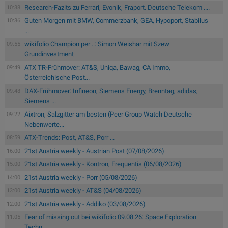
Research-Fazits zu Ferrari, Evonik, Fraport. Deutsche Telekom ....
10:38
Guten Morgen mit BMW, Commerzbank, GEA, Hypoport, Stabilus
10:36
...
wikifolio Champion per ..: Simon Weishar mit Szew
09:55
Grundinvestment
ATX TR-Frühmover: AT&S, Uniqa, Bawag, CA Immo,
09:49
Österreichische Post...
DAX-Frühmover: Infineon, Siemens Energy, Brenntag, adidas,
09:48
Siemens ...
Aixtron, Salzgitter am besten (Peer Group Watch Deutsche
09:22
Nebenwerte...
ATX-Trends: Post, AT&S, Porr ...
08:59
21st Austria weekly - Austrian Post (07/08/2026)
16:00
21st Austria weekly - Kontron, Frequentis (06/08/2026)
15:00
21st Austria weekly - Porr (05/08/2026)
14:00
21st Austria weekly - AT&S (04/08/2026)
13:00
21st Austria weekly - Addiko (03/08/2026)
12:00
Fear of missing out bei wikifolio 09.08.26: Space Exploration
11:05
Techn...