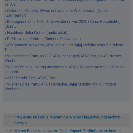
bei An...
» Österreich-Depots: Etwas schwächerer Wochenstart (Depot
Kommentar)
» Börsegeschichte 10.8.: Bitte wieder so wie 2020 (Börse Geschichte)
(Börs...
» Nachlese: Julia Kistner (audio cd.at)
» PIR-News zu Kontron (Christine Petzwinkler)
» ATX pendelt seitwärts, AT&S glänzt und Bajaj Mobility sorgt für Rekord-
T...
» Wiener Börse Party #1217: ATX unchanged, AT&S top, die 40-Prozent-
Woche ...
» Wiener Börse zu Mittag unverändert: AT&S, Telekom Austria und Uniqa
gesucht
» ATX-Trends: Post, AT&S, Porr ...
» Wiener Börse Party: ATX schwächer, Bajaj Mobility mit 40 Prozent
Wochenp...
Frequentis im Fokus: Warum die Wiener Flugsicherungstechnik-
21:02
Firma b...
Wiener Börse Nebenwerte-Blick: Kapsch TrafficCom am besten
18:19