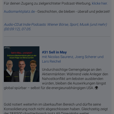
Für deinen Zugang zu zielgerichteter Podcast-Werbung,
klicke hier.
Audiomarktplatz.de
- Geschichten, die bleiben - überall und jederzeit!
Audio-CD.at Indie Podcasts: Wiener Börse, Sport, Musik (und mehr)
(00:09:12), 07.05.
#31 Sell in May
mit Nicolas Saurenz, Joerg Scherer und
Lars Reichel
Undurchsichtige Gemengelage an den
Aktienmärkten: Während viele Anleger den
Nahostkonflikt am liebsten ausblenden
würden, bleiben die Auswirkungen längst
global spürbar – selbst für die energieunabhängigen USA. 🌍
Gold notiert weiterhin im überkauften Bereich und dürfte seine
Konsolidierung noch nicht abgeschlossen haben. Gleichzeitig zeigt
der S&P500 charttechnisch trotz All-Time-Highs weiter