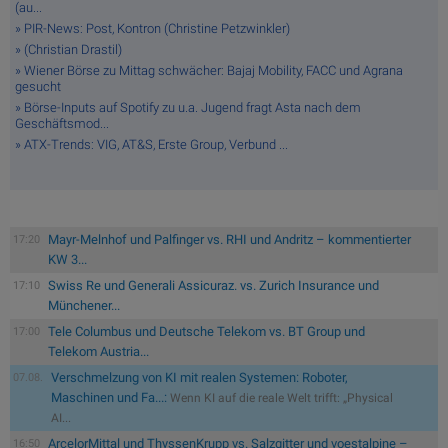
(au...
» PIR-News: Post, Kontron (Christine Petzwinkler)
» (Christian Drastil)
» Wiener Börse zu Mittag schwächer: Bajaj Mobility, FACC und Agrana
gesucht
» Börse-Inputs auf Spotify zu u.a. Jugend fragt Asta nach dem
Geschäftsmod...
» ATX-Trends: VIG, AT&S, Erste Group, Verbund ...
Mayr-Melnhof und Palfinger vs. RHI und Andritz – kommentierter
17:20
KW 3...
Swiss Re und Generali Assicuraz. vs. Zurich Insurance und
17:10
Münchener...
Tele Columbus und Deutsche Telekom vs. BT Group und
17:00
Telekom Austria...
Verschmelzung von KI mit realen Systemen: Roboter,
07.08.
Maschinen und Fa...:
Wenn KI auf die reale Welt trifft: „Physical
AI...
ArcelorMittal und ThyssenKrupp vs. Salzgitter und voestalpine –
16:50