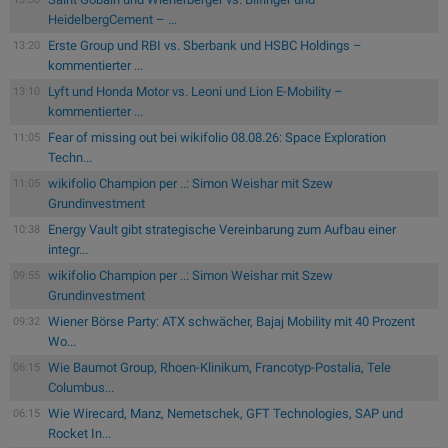
HeidelbergCement – ...
Erste Group und RBI vs. Sberbank und HSBC Holdings –
13:20
kommentierter ...
Lyft und Honda Motor vs. Leoni und Lion E-Mobility –
13:10
kommentierter ...
Fear of missing out bei wikifolio 08.08.26: Space Exploration
11:05
Techn...
wikifolio Champion per ..: Simon Weishar mit Szew
11:05
Grundinvestment
Energy Vault gibt strategische Vereinbarung zum Aufbau einer
10:38
integr...
wikifolio Champion per ..: Simon Weishar mit Szew
09:55
Grundinvestment
Wiener Börse Party: ATX schwächer, Bajaj Mobility mit 40 Prozent
09:32
Wo...
Wie Baumot Group, Rhoen-Klinikum, Francotyp-Postalia, Tele
06:15
Columbus...
Wie Wirecard, Manz, Nemetschek, GFT Technologies, SAP und
06:15
Rocket In...