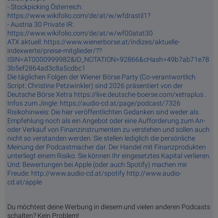
- Stockpicking Österreich:
https://www.wikifolio.com/de/at/w/wfdrastil1?
- Austria 30 Private IR:
https://www.wikifolio.com/de/at/w/wf00atat30
ATX aktuell: https://www.wienerborse.at/indizes/aktuelle-
indexwerte/preise-mitglieder/??
ISIN=AT0000999982&ID_NOTATION=92866&cHash=49b7ab71e78
3b5ef2864ad3c8a5cdbc1
Die täglichen Folgen der Wiener Börse Party (Co-verantwortlich
Script: Christine Petzwinkler) sind 2026 präsentiert von der
Deutsche Börse Xetra https://live.deutsche-boerse.com/xetraplus .
Infos zum Jingle: https://audio-cd.at/page/podcast/7326
Risikohinweis: Die hier veröffentlichten Gedanken sind weder als
Empfehlung noch als ein Angebot oder eine Aufforderung zum An-
oder Verkauf von Finanzinstrumenten zu verstehen und sollen auch
nicht so verstanden werden. Sie stellen lediglich die persönliche
Meinung der Podcastmacher dar. Der Handel mit Finanzprodukten
unterliegt einem Risiko. Sie können Ihr eingesetztes Kapital verlieren.
Und: Bewertungen bei Apple (oder auch Spotify) machen mir
Freude: http://www.audio-cd.at/spotify http://www.audio-
cd.at/apple
Du möchtest deine Werbung in diesem und vielen anderen Podcasts
schalten? Kein Problem!