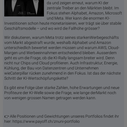
da und zeigen erneut, warum KI der
zentrale Treiber an den Märkten bleibt. Im
Fokus stehen Alphabet, Amazon, Microsoft
und Meta. Wer kann die enormen KI-
Investitionen schon heute monetarisieren, wer trägt sie über stabile
Geschäftsmodelle – und wo wird die Fallhöhe grösser?
Wir diskutieren, warum Meta trotz seines starkenWerbegeschäfts
vom Markt abgestraft wurde, weshalb Alphabet und Amazon
unterschiedlich bewertet werden müssen und warum AWS, Cloud-
Margen und Werbeeinnahmen entscheidend bleiben. Ausserdem
geht es um die Frage, ob die KI-Rally langsam breiter wird. Denn
nicht nur Chips und Cloud profitieren. Auch Infrastruktur, Energie,
Kühlung, der Bau von Datenzentren und Unternehmen
wieCaterpillar rücken zunehmend in den Fokus. Ist das der nächste
Schritt der KI-Wertschöpfungskette?
Es gibt eine Folge über starke Zahlen, hohe Erwartungen und neue
Profiteure der KI-Welle sowie die Frage, wie lange derMarkt noch
von wenigen grossen Namen getragen werden kann.
👉 Alle Positionen und Gewichtungen unseres Portfolios findet ihr
hier: https://www.payoff.ch/znuni-portfolio