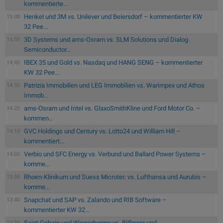
kommentierte...
Henkel und 3M vs. Unilever und Beiersdorf – kommentierter KW
15:00
32 Pee...
3D Systems und ams-Osram vs. SLM Solutions und Dialog
14:50
Semiconductor...
IBEX 35 und Gold vs. Nasdaq und HANG SENG – kommentierter
14:40
KW 32 Pee...
Patrizia Immobilien und LEG Immobilien vs. Warimpex und Athos
14:30
Immob...
ams-Osram und Intel vs. GlaxoSmithKline und Ford Motor Co. –
14:20
kommen...
GVC Holdings und Century vs. Lotto24 und William Hill –
14:10
kommentiert...
Verbio und SFC Energy vs. Verbund und Ballard Power Systems –
14:00
komme...
Rhoen-Klinikum und Suess Microtec vs. Lufthansa und Aurubis –
13:50
komme...
Snapchat und SAP vs. Zalando und RIB Software –
13:40
kommentierter KW 32...
Saint Gobain und Wienerberger vs. Bilfinger und
13:30