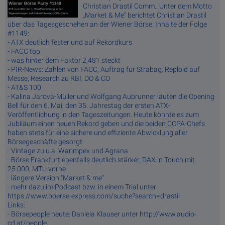
Christian Drastil Comm.. Unter dem Motto
„Market & Me“ berichtet Christian Drastil
über das Tagesgeschehen an der Wiener Börse. Inhalte der Folge
#1149:
- ATX deutlich fester und auf Rekordkurs
- FACC top
- was hinter dem Faktor 2,481 steckt
- PIR-News: Zahlen von FACC, Auftrag für Strabag, Reploid auf
Messe, Research zu RBI, DO & CO
- AT&S 100
- Kalina Jarova-Müller und Wolfgang Aubrunner läuten die Opening
Bell für den 6. Mai, den 35. Jahrestag der ersten ATX-
Veröffentlichung in den Tageszeitungen. Heute könnte es zum
Jubiläum einen neuen Rekord geben und die beiden CCPA-Chefs
haben stets für eine sichere und effiziente Abwicklung aller
Börsegeschäfte gesorgt
- Vintage zu u.a. Warimpex und Agrana
- Börse Frankfurt ebenfalls deutlich stärker, DAX in Touch mit
25.000, MTU vorne
- längere Version "Market & me"
- mehr dazu im Podcast bzw. in einem Trial unter
https://www.boerse-express.com/suche?search=drastil
Links:
- Börsepeople heute: Daniela Klauser unter http://www.audio-
cd.at/people