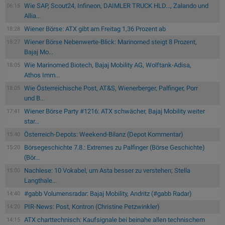
Wie SAP, Scout24, Infineon, DAIMLER TRUCK HLD..., Zalando und
06:15
Allia...
Wiener Börse: ATX gibt am Freitag 1,36 Prozent ab
18:28
Wiener Börse Nebenwerte-Blick: Marinomed steigt 8 Prozent,
18:27
Bajaj Mo...
Wie Marinomed Biotech, Bajaj Mobility AG, Wolftank-Adisa,
18:05
Athos Imm...
Wie Österreichische Post, AT&S, Wienerberger, Palfinger, Porr
18:05
und B...
Wiener Börse Party #1216: ATX schwächer, Bajaj Mobility weiter
17:41
star...
Österreich-Depots: Weekend-Bilanz (Depot Kommentar)
15:40
Börsegeschichte 7.8.: Extremes zu Palfinger (Börse Geschichte)
15:20
(Bör...
Nachlese: 10 Vokabel, um Asta besser zu verstehen; Stella
15:00
Langthale...
#gabb Volumensradar: Bajaj Mobility, Andritz (#gabb Radar)
14:40
PIR-News: Post, Kontron (Christine Petzwinkler)
14:20
ATX charttechnisch: Kaufsignale bei beinahe allen technischem
14:15