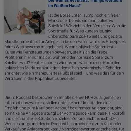
Die Wall Street Mafia: Trumps Wettbüro
im Weißen Haus?
Ist die Börse unter Trump noch ein freier
Markt oder bereits ein manipuliertes
Spielfeld? Wir ziehen den Vergleich: Was die
Sportmafia für Wettkunden ist, sind
unberechenbare Zoll-Tweets und gezielte
Marktkommentare für Anleger. In beiden Fällen wird das Prinzip des
fairen Wettbewerbs ausgehebelt. Wenn politische Statements
Kurse wie Fernsteuerungen bewegen, stellt sich die Frage:
Profitieren hier nur Insider, während der normale Sparer zum
Spielball wird? Heute schauen wir uns an, warum diese Form der
politischen Marktmanipulation denselben systemischen Schaden
anrichtet wie ein manipuliertes Fußballspiel – und was das für dein
Vertrauen in den Kapitalismus bedeutet.
Die im Podcast besprochenen Inhalte dienen NUR zu allgemeinen
Informationszwecken, stellen unter keinen Umständen eine
Empfehlung zum Kauf oder Verkauf bestimmter Anlagen dar, sind
somit keine Anlageberatung! Der Vortragende kann das Risikoprofil
und die finanzielle Situation einzelner Zuhörer nicht einschätzen.
Wer sich aufgrund des im Podcast besprochenem zum Kauf oder
Verkauf von Anlageprodukten / Vermögenswerten entscheidet, tut