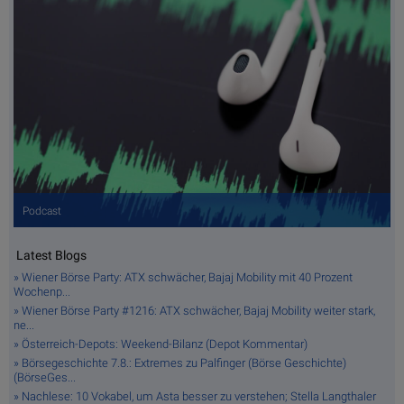
Podcast
Latest Blogs
» Wiener Börse Party: ATX schwächer, Bajaj Mobility mit 40 Prozent
Wochenp...
» Wiener Börse Party #1216: ATX schwächer, Bajaj Mobility weiter stark,
ne...
» Österreich-Depots: Weekend-Bilanz (Depot Kommentar)
» Börsegeschichte 7.8.: Extremes zu Palfinger (Börse Geschichte)
(BörseGes...
» Nachlese: 10 Vokabel, um Asta besser zu verstehen; Stella Langthaler