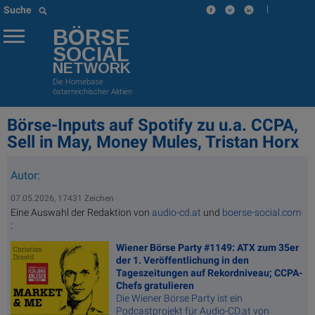
|
Suche
BÖRSE
SOCIAL
NETWORK
Die Homebase
österreichischer Aktien
Börse-Inputs auf Spotify zu u.a. CCPA,
Sell in May, Money Mules, Tristan Horx
Autor:
07.05.2026, 17431 Zeichen
Eine Auswahl der Redaktion von
audio-cd.at
und
boerse-social.com
:
Wiener Börse Party #1149: ATX zum 35er
der 1. Veröffentlichung in den
Tageszeitungen auf Rekordniveau; CCPA-
Chefs gratulieren
Die Wiener Börse Party ist ein
Podcastprojekt für Audio-CD.at von