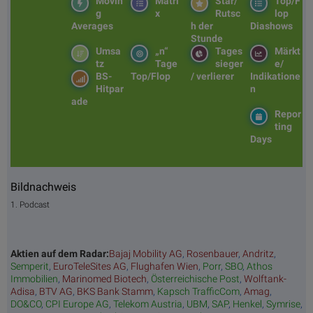
Movin
Matri
Star/
Top/F
g
x
Rutsc
lop
Averages
h der
Diashows
Stunde
Umsa
„n“
Tages
Märkt
tz
Tage
sieger
e/
BS-
Top/Flop
/ verlierer
Indikatione
Hitpar
n
ade
Repor
ting
Days
Bildnachweis
1. Podcast
Aktien auf dem Radar:
Bajaj Mobility AG
,
Rosenbauer
,
Andritz
,
Semperit
,
EuroTeleSites AG
,
Flughafen Wien
,
Porr
,
SBO
,
Athos
Immobilien
,
Marinomed Biotech
,
Österreichische Post
,
Wolftank-
Adisa
,
BTV AG
,
BKS Bank Stamm
,
Kapsch TrafficCom
,
Amag
,
DO&CO
,
CPI Europe AG
,
Telekom Austria
,
UBM
,
SAP
,
Henkel
,
Symrise
,