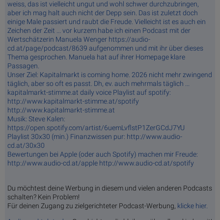
weiss, das ist vielleicht ungut und wohl schwer durchzubringen,
aber ich mag halt auch nicht der Depp sein. Das ist zuletzt doch
einige Male passiert und raubt die Freude. Vielleicht ist es auch ein
Zeichen der Zeit ... vor kurzem habe ich einen Podcast mit der
Wertschätzerin Manuela Wenger https://audio-
cd.at/page/podcast/8639 aufgenommen und mit ihr über dieses
Thema gesprochen. Manuela hat auf ihrer Homepage klare
Passagen.
Unser Ziel: Kapitalmarkt is coming home. 2026 nicht mehr zwingend
täglich, aber so oft es passt. Dh, ev. auch mehrmals täglich ...
kapitalmarkt-stimme.at daily voice Playlist auf spotify:
http://www.kapitalmarkt-stimme.at/spotify
http://www.kapitalmarkt-stimme.at
Musik: Steve Kalen:
https://open.spotify.com/artist/6uemLvflstP1ZerGCdJ7YU
Playlist 30x30 (min.) Finanzwissen pur: http://www.audio-
cd.at/30x30
Bewertungen bei Apple (oder auch Spotify) machen mir Freude:
http://www.audio-cd.at/apple http://www.audio-cd.at/spotify
Du möchtest deine Werbung in diesem und vielen anderen Podcasts
schalten? Kein Problem!
Für deinen Zugang zu zielgerichteter Podcast-Werbung,
klicke hier.