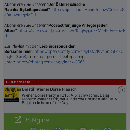
Abonnieren Sie unseren
"Der Österreichische
Nachhaltigkeitspodcast"
:
https://open.spotify.com/show/0o3zTp8j
cDau4xunqzMFlJ
Abonnieren Sie unseren
"Podcast für junge Anleger jeden
Alters":
https://open.spotify.com/show/0hqGyjquzZMIMEDVezpwP
U
Zur Playlist mit den
Lieblingssongs der
BörsianerInnen
:
https://open.spotify.com/playlist/7l9vfipnShL4FO
mgEzQGmK
, Zuordnungen der Lieblingssongs
unter:
https://photaq.com/page/index/3965
BSN Podcasts
Christian Drastil: Wiener Börse Plausch
Wiener Börse Party #1216: ATX schwächer, Bajaj
Mobility weiter stark, neue indische Freunde und Rajiv
Bajaj mein Man of the Day
BSNgine