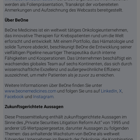
werden als Folienpräsentation, Transkript der vorbereiteten
Anmerkungen und Aufzeichnung des Webcasts bereitgestellt.
Über BeOne
BeOne Medicines ist ein weltweit tätiges Onkologieunternehmen,
das innovative Therapien für Krebspatienten rund um die Welt
erforscht und entwickelt. Mit einem Portfolio, das Hämatologie und
solide Tumore abdeckt, beschleunigt BeOne die Entwicklung seiner
vielfältigen Pipeline neuartiger Therapeutika durch interne
Fähigkeiten und Kooperationen. Das Unternehmen beschäftigt ein
wachsendes globales Team auf sechs Kontinenten, das sich durch
wissenschaftliche Exzellenz und außergewöhnliche Effizienz
auszeichnet, um mehr Patienten als je zuvor zu erreichen.
Weitere Informationen über BeOne finden Sie unter
www.beonemedicines.com
und folgen Sie uns auf
LinkedIn
,
X
,
Facebook
und
Instagram
.
Zukunftsgerichtete Aussagen
Diese Pressemitteilung enthält zukunftsgerichtete Aussagen im
Sinne des „Private Securities Litigation Reform Act“ von 1995 und
anderer US-Wertpapiergesetze, darunter Aussagen zu folgenden
Themen: das anhaltende Wachstum von BeOne als weltweit
führendes Unternehmen im Bereich der Onkologie, die Kombination