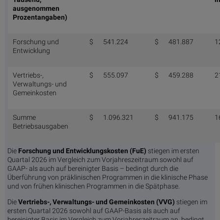
ausgenommen
Prozentangaben)
Forschung und
$
541.224
$
481.887
1
Entwicklung
Vertriebs-,
$
555.097
$
459.288
2
Verwaltungs- und
Gemeinkosten
Summe
$
1.096.321
$
941.175
1
Betriebsausgaben
Die
Forschung und Entwicklungskosten (FuE)
stiegen im ersten
Quartal 2026 im Vergleich zum Vorjahreszeitraum sowohl auf
GAAP- als auch auf bereinigter Basis – bedingt durch die
Überführung von präklinischen Programmen in die klinische Phase
und von frühen klinischen Programmen in die Spätphase.
Die
Vertriebs-, Verwaltungs- und Gemeinkosten (VVG)
stiegen im
ersten Quartal 2026 sowohl auf GAAP-Basis als auch auf
bereinigter Basis im Vergleich zum Vorjahreszeitraum an, bedingt