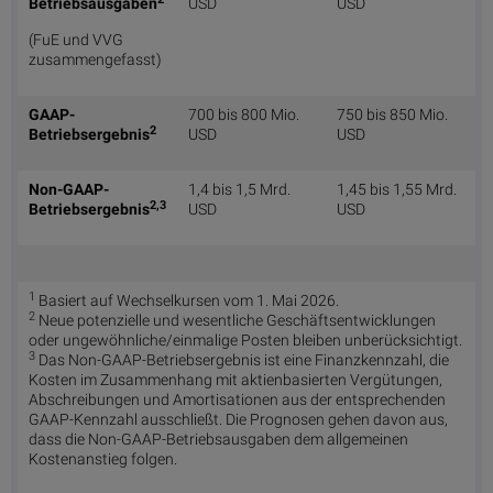
Betriebsausgaben
USD
USD
(FuE und VVG
zusammengefasst)
GAAP-
700 bis 800 Mio.
750 bis 850 Mio.
2
Betriebsergebnis
USD
USD
Non-GAAP-
1,4 bis 1,5 Mrd.
1,45 bis 1,55 Mrd.
2,3
Betriebsergebnis
USD
USD
1
Basiert auf Wechselkursen vom 1. Mai 2026.
2
Neue potenzielle und wesentliche Geschäftsentwicklungen
oder ungewöhnliche/einmalige Posten bleiben unberücksichtigt.
3
Das Non-GAAP-Betriebsergebnis ist eine Finanzkennzahl, die
Kosten im Zusammenhang mit aktienbasierten Vergütungen,
Abschreibungen und Amortisationen aus der entsprechenden
GAAP-Kennzahl ausschließt. Die Prognosen gehen davon aus,
dass die Non-GAAP-Betriebsausgaben dem allgemeinen
Kostenanstieg folgen.