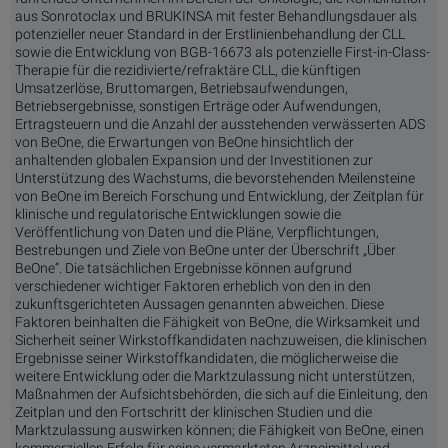
aus Sonrotoclax und BRUKINSA mit fester Behandlungsdauer als
potenzieller neuer Standard in der Erstlinienbehandlung der CLL
sowie die Entwicklung von BGB-16673 als potenzielle First-in-Class-
Therapie für die rezidivierte/refraktäre CLL, die künftigen
Umsatzerlöse, Bruttomargen, Betriebsaufwendungen,
Betriebsergebnisse, sonstigen Erträge oder Aufwendungen,
Ertragsteuern und die Anzahl der ausstehenden verwässerten ADS
von BeOne, die Erwartungen von BeOne hinsichtlich der
anhaltenden globalen Expansion und der Investitionen zur
Unterstützung des Wachstums, die bevorstehenden Meilensteine
von BeOne im Bereich Forschung und Entwicklung, der Zeitplan für
klinische und regulatorische Entwicklungen sowie die
Veröffentlichung von Daten und die Pläne, Verpflichtungen,
Bestrebungen und Ziele von BeOne unter der Überschrift „Über
BeOne“. Die tatsächlichen Ergebnisse können aufgrund
verschiedener wichtiger Faktoren erheblich von den in den
zukunftsgerichteten Aussagen genannten abweichen. Diese
Faktoren beinhalten die Fähigkeit von BeOne, die Wirksamkeit und
Sicherheit seiner Wirkstoffkandidaten nachzuweisen, die klinischen
Ergebnisse seiner Wirkstoffkandidaten, die möglicherweise die
weitere Entwicklung oder die Marktzulassung nicht unterstützen,
Maßnahmen der Aufsichtsbehörden, die sich auf die Einleitung, den
Zeitplan und den Fortschritt der klinischen Studien und die
Marktzulassung auswirken können; die Fähigkeit von BeOne, einen
kommerziellen Erfolg für seine vermarkteten Arzneimittel und