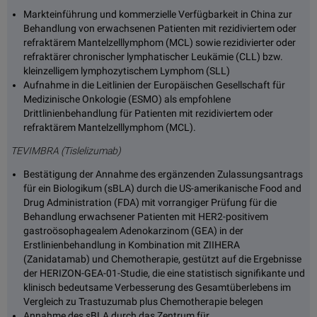
Markteinführung und kommerzielle Verfügbarkeit in China zur
Behandlung von erwachsenen Patienten mit rezidiviertem oder
refraktärem Mantelzelllymphom (MCL) sowie rezidivierter oder
refraktärer chronischer lymphatischer Leukämie (CLL) bzw.
kleinzelligem lymphozytischem Lymphom (SLL)
Aufnahme in die Leitlinien der Europäischen Gesellschaft für
Medizinische Onkologie (ESMO) als empfohlene
Drittlinienbehandlung für Patienten mit rezidiviertem oder
refraktärem Mantelzelllymphom (MCL).
TEVIMBRA
(Tislelizumab)
Bestätigung der Annahme des ergänzenden Zulassungsantrags
für ein Biologikum (sBLA) durch die US-amerikanische Food and
Drug Administration (FDA) mit vorrangiger Prüfung für die
Behandlung erwachsener Patienten mit HER2-positivem
gastroösophagealem Adenokarzinom (GEA) in der
Erstlinienbehandlung in Kombination mit ZIIHERA
(Zanidatamab) und Chemotherapie, gestützt auf die Ergebnisse
der HERIZON-GEA-01-Studie, die eine statistisch signifikante und
klinisch bedeutsame Verbesserung des Gesamtüberlebens im
Vergleich zu Trastuzumab plus Chemotherapie belegen
Annahme des sBLA durch das Zentrum für