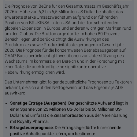
Die Prognose von BeOne für den Gesamtumsatz im Geschäftsjahr
2026 in Höhe von 6,3 bis 6,5 Milliarden US-Dollar beinhaltet das
erwartete starke Umsatzwachstum aufgrund der führenden
Position von BRUKINSA in den USA und der fortschreitenden
globalen Expansion in Europa und anderen wichtigen Märkten rund
um den Globus. Die Bruttomarge dürfte im hohen 80-Prozent-
Bereich liegen und berücksichtigt die Auswirkungen des
Produktmixes sowie Produktivitätssteigerungen im Gesamtjahr
2026. Die Prognose für die konzernweiten Betriebsausgaben auf
GAAP-Basis berücksichtigt Investitionen zur Unterstützung des
Wachstums im kommerziellen Bereich und in der Forschung mit
einer Rate, die auch künftig eine signifikante operative
Hebelwirkung ermöglichen wird.
Das Unternehmen gibt folgende zusätzliche Prognosen zu Faktoren
bekannt, die sich auf den Nettogewinn und das Ergebnis je ADS
auswirken:
Sonstige Erträge (Ausgaben)
: Der geschätzte Aufwand liegt in
einer Spanne von 25 Millionen US-Dollar bis 50 Millionen US-
Dollar und umfasst die Zinsamortisation aus der Vereinbarung
mit Royalty Pharma.
Ertragsteuerprognose
: Die Ertragslage dürfte hinreichende
positive Anhaltspunkte liefern, um bestimmte