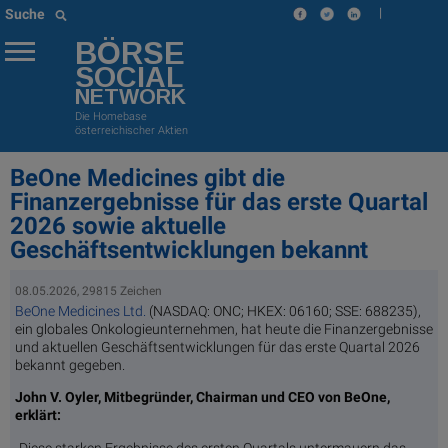
|
Suche
BÖRSE
SOCIAL
NETWORK
Die Homebase
österreichischer Aktien
BeOne Medicines gibt die
Finanzergebnisse für das erste Quartal
2026 sowie aktuelle
Geschäftsentwicklungen bekannt
08.05.2026, 29815 Zeichen
BeOne Medicines Ltd.
(NASDAQ: ONC; HKEX: 06160; SSE: 688235),
ein globales Onkologieunternehmen, hat heute die Finanzergebnisse
und aktuellen Geschäftsentwicklungen für das erste Quartal 2026
bekannt gegeben.
John V. Oyler, Mitbegründer, Chairman und CEO von BeOne,
erklärt:
„Diese starken Ergebnisse des ersten Quartals untermauern das