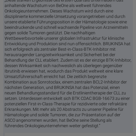
anhaltende Wachstum von BeOne als weltweit führendes
Onkologieunternehmen. Dieses Wachstum wird durch eine
disziplinierte kommerzielle Umsetzung vorangetrieben und durch
unsere etablierte Führungsposition in der Hämatologie sowie eine
beeindruckende und schnell wachsende Pipeline von Arzneimitteln
gegen solide Tumoren gestützt. Die nachhaltigen
Wettbewerbsvorteile unserer globalen Infrastruktur für klinische
Entwicklung und Produktion sind nun offensichtlich. BRUKINSA hat
sich erfolgreich als zentraler Best-in-Class-BTK-Inhibitor mit
herausragender Langzeitwirksamkeit und Sicherheit bei der
Behandlung der CLL etabliert. Zudem ist es der einzige BTK-Inhibitor,
dessen Wirksamkeit sich nachweislich als überlegen gegenüber
Ibrutinib erwiesen hat, wodurch das Produkt weltweit eine klare
Umsatzführerschaft erreicht hat. Die zeitlich begrenzte
Kombination aus Sonrotoclax, einem zentralen BCL2-Inhibitor der
nächsten Generation, und BRUKINSA hat das Potenzial, einen
neuen Behandlungsstandard für die Erstlinientherapie der CLL zu
setzen. Unterdessen entwickelt sich BTK CDAC BGB-16673 zu einer
potenziellen First-in-Class-Therapie für rezidivierte oder refraktäre
Erkrankungen. Mit mehr als 20 Abstracts zu unserer Pipeline für
Hämatologie und solide Tumoren, die zur Präsentation auf der
ASCO angenommen wurden, hat BeOne seine Stellung als
führendes Onkologieunternehmen weiter gefestigt.“