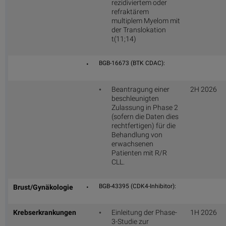
rezidiviertem oder
refraktärem
multiplem Myelom mit
der Translokation
t(11;14)
BGB-16673 (BTK CDAC):
•
◦
Beantragung einer
2H 2026
beschleunigten
Zulassung in Phase 2
(sofern die Daten dies
rechtfertigen) für die
Behandlung von
erwachsenen
Patienten mit R/R
CLL.
BGB-43395 (CDK4-Inhibitor):
Brust/Gynäkologie
•
Krebserkrankungen
◦
Einleitung der Phase-
1H 2026
3-Studie zur