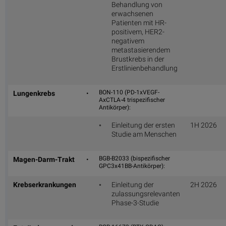
Behandlung von
erwachsenen
Patienten mit HR-
positivem, HER2-
negativem
metastasierendem
Brustkrebs in der
Erstlinienbehandlung
BON-110 (PD-1xVEGF-
Lungenkrebs
•
AxCTLA-4 trispezifischer
Antikörper):
◦
Einleitung der ersten
1H 2026
Studie am Menschen
BGB-B2033 (bispezifischer
Magen-Darm-Trakt
•
GPC3x41BB-Antikörper):
Krebserkrankungen
◦
Einleitung der
2H 2026
zulassungsrelevanten
Phase-3-Studie