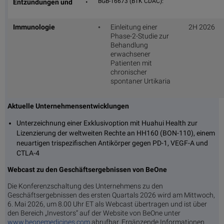
BGB-16673 (BTK CDAC):
Entzündungen und
•
Immunologie
◦
Einleitung einer
2H 2026
Phase-2-Studie zur
Behandlung
erwachsener
Patienten mit
chronischer
spontaner Urtikaria
Aktuelle Unternehmensentwicklungen
Unterzeichnung einer Exklusivoption mit Huahui Health zur
Lizenzierung der weltweiten Rechte an HH160 (BON-110), einem
neuartigen trispezifischen Antikörper gegen PD-1, VEGF-A und
CTLA-4
Webcast zu den Geschäftsergebnissen von BeOne
Die Konferenzschaltung des Unternehmens zu den
Geschäftsergebnissen des ersten Quartals 2026 wird am Mittwoch,
6. Mai 2026, um 8.00 Uhr ET als Webcast übertragen und ist über
den Bereich „Investors“ auf der Website von BeOne unter
www.beonemedicines.com
abrufbar. Ergänzende Informationen