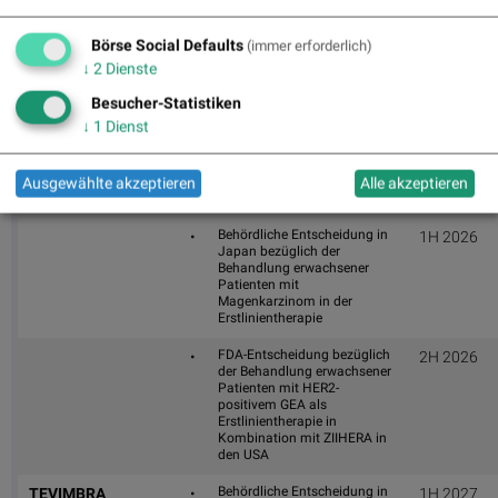
Meilensteine
Programme
Zeitplanun
Börse Social Defaults
(immer erforderlich)
Zwischenanalyse der Daten
BRUKINSA
•
1H 2026
↓
2
Dienste
aus der Phase-3-Studie
MANGROVE zur
Besucher-Statistiken
Kombinationstherapie mit
↓
1
Dienst
Rituximab im Vergleich zu
Bendamustin plus Rituximab
bei der Erstlinienbehandlung
von erwachsenen Patienten
Ausgewählte akzeptieren
Alle akzeptieren
mit MCL
Behördliche Entscheidung in
•
1H 2026
Japan bezüglich der
Behandlung erwachsener
Patienten mit
Magenkarzinom in der
Erstlinientherapie
FDA-Entscheidung bezüglich
•
2H 2026
der Behandlung erwachsener
Patienten mit HER2-
positivem GEA als
Erstlinientherapie in
Kombination mit ZIIHERA in
den USA
Behördliche Entscheidung in
TEVIMBRA
•
1H 2027