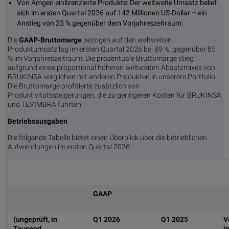
Von Amgen einlizenzierte Produkte: Der weltweite Umsatz belief
sich im ersten Quartal 2026 auf 142 Millionen US-Dollar – ein
Anstieg von 25 % gegenüber dem Vorjahreszeitraum.
Die
GAAP-Bruttomarge
bezogen auf den weltweiten
Produktumsatz lag im ersten Quartal 2026 bei 89 %, gegenüber 85
% im Vorjahreszeitraum. Die prozentuale Bruttomarge stieg
aufgrund eines proportional höheren weltweiten Absatzmixes von
BRUKINSA verglichen mit anderen Produkten in unserem Portfolio.
Die Bruttomarge profitierte zusätzlich von
Produktivitätssteigerungen, die zu geringeren Kosten für BRUKINSA
und TEVIMBRA führten.
Betriebsausgaben
Die folgende Tabelle bietet einen Überblick über die betrieblichen
Aufwendungen im ersten Quartal 2026:
GAAP
(ungeprüft, in
Q1 2026
Q1 2025
V
Tausend,
i