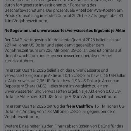
durch fortgesetzte Investitionen zur Förderung des
Geschäftswachstums. Der prozentuale Anteil der VVG-Kosten am
Produktumsatz lag im ersten Quartal 2026 bei 37 %, gegenüber 41
% im Vorjahreszeitraum.
Nettogewinn und unverwässertes/verwässertes Ergebnis je Aktie
Der GAAP-Nettogewinn für das erste Quartal 2026 belief sich auf
227 Millionen US-Dollar und stieg damit gegenüber dem
Vorjahreszeitraum um 226 Millionen US-Dollar. Dies ist primär auf
Umsatzwachstum und einen verbesserten operativen Hebel
zurückzuführen.
Im ersten Quartal 2026 belief sich das unverwässerte und
verwässerte Ergebnis je Aktie auf 0,16 US-Dollar bzw. 0,15 US-Dollar
je Aktie sowie auf 2,05 US-Dollar bzw. 1,96 US-Dollar je American
Depositary Share (ADS) – dies steht im Vergleich zu einem
unverwässerten und verwässerten Ergebnis je Aktie von 0,00 US-
Dollar je Aktie bzw. 0,01 US-Dollar je ADS im Vorjahreszeitraum.
Im ersten Quartal 2026 betrug der
freie Cashflow
161 Millionen US-
Dollar, ein Anstieg von 173 Millionen US-Dollar gegenüber dem
Vorjahreszeitraum.
Weitere Einzelheiten zu den Finanzabschlüssen von BeOne für das