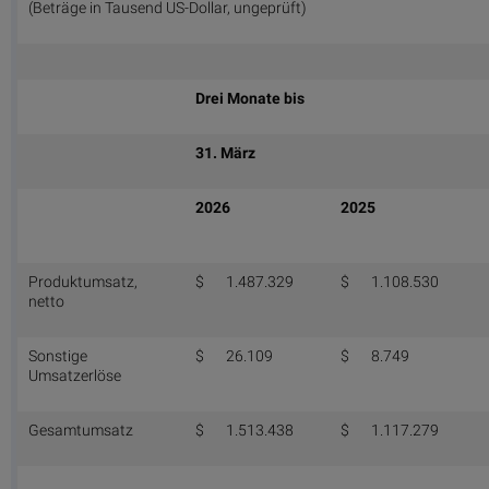
(Beträge in Tausend US-Dollar, ungeprüft)
Drei Monate bis
31. März
2026
2025
Produktumsatz,
$
1.487.329
$
1.108.530
netto
Sonstige
$
26.109
$
8.749
Umsatzerlöse
Gesamtumsatz
$
1.513.438
$
1.117.279