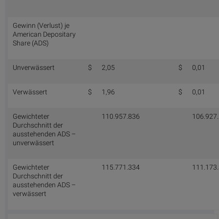
Gewinn (Verlust) je
American Depositary
Share (ADS)
Unverwässert
$
2,05
$
0,01
Verwässert
$
1,96
$
0,01
Gewichteter
110.957.836
106.927
Durchschnitt der
ausstehenden ADS –
unverwässert
Gewichteter
115.771.334
111.173
Durchschnitt der
ausstehenden ADS –
verwässert