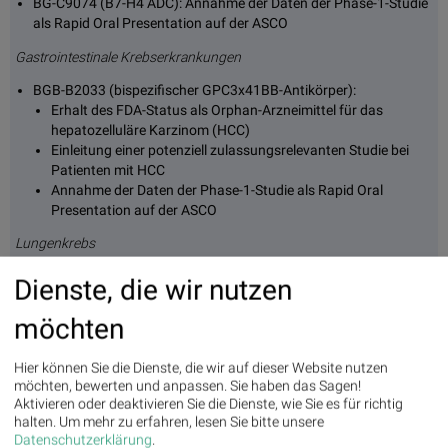
BG-C9074 (B7-H4 ADC): Annahme der Daten der Phase-1-Studie
als Rapid Oral Presentation auf der ASCO
Gastrointestinale Krebserkrankungen
BGB-B2033 (bispezifischer GPC3x41BB-Antikörper):
Erhalt des FDA-Status als Orphan-Arzneimittel für das
hepatozelluläre Karzinom (HCC)
Einleitung einer potenziell zulassungsrelevanten Studie bei
Patienten mit HCC
Annahme der Daten der Phase-1-Studie als Rapid Oral
Presentation auf der ASCO
Lungenkrebs
BG-C0979 (ADAM9-gerichtetes ADC): Einleitung der ersten
Dienste, die wir nutzen
Studie am Menschen
möchten
Entzündungen und Immunologie
BG-A3004 (KLRG1 mAb): Einleitung der ersten Studie am
Hier können Sie die Dienste, die wir auf dieser Website nutzen
Menschen
möchten, bewerten und anpassen. Sie haben das Sagen!
Aktivieren oder deaktivieren Sie die Dienste, wie Sie es für richtig
Erwartete Meilensteine in Forschung und Entwicklung
halten.
Um mehr zu erfahren, lesen Sie bitte unsere
Datenschutzerklärung
.