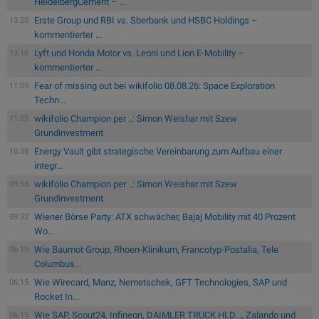
HeidelbergCement – ...
Erste Group und RBI vs. Sberbank und HSBC Holdings –
13:20
kommentierter ...
Lyft und Honda Motor vs. Leoni und Lion E-Mobility –
13:10
kommentierter ...
Fear of missing out bei wikifolio 08.08.26: Space Exploration
11:05
Techn...
wikifolio Champion per ..: Simon Weishar mit Szew
11:05
Grundinvestment
Energy Vault gibt strategische Vereinbarung zum Aufbau einer
10:38
integr...
wikifolio Champion per ..: Simon Weishar mit Szew
09:55
Grundinvestment
Wiener Börse Party: ATX schwächer, Bajaj Mobility mit 40 Prozent
09:32
Wo...
Wie Baumot Group, Rhoen-Klinikum, Francotyp-Postalia, Tele
06:15
Columbus...
Wie Wirecard, Manz, Nemetschek, GFT Technologies, SAP und
06:15
Rocket In...
Wie SAP, Scout24, Infineon, DAIMLER TRUCK HLD..., Zalando und
06:15