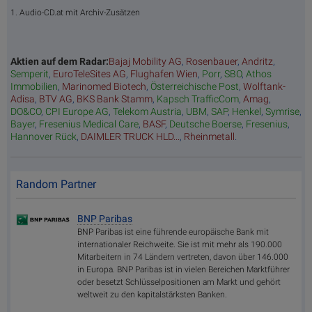
1. Audio-CD.at mit Archiv-Zusätzen
Aktien auf dem Radar:
Bajaj Mobility AG
,
Rosenbauer
,
Andritz
,
Semperit
,
EuroTeleSites AG
,
Flughafen Wien
,
Porr
,
SBO
,
Athos
Immobilien
,
Marinomed Biotech
,
Österreichische Post
,
Wolftank-
Adisa
,
BTV AG
,
BKS Bank Stamm
,
Kapsch TrafficCom
,
Amag
,
DO&CO
,
CPI Europe AG
,
Telekom Austria
,
UBM
,
SAP
,
Henkel
,
Symrise
,
Bayer
,
Fresenius Medical Care
,
BASF
,
Deutsche Boerse
,
Fresenius
,
Hannover Rück
,
DAIMLER TRUCK HLD...
,
Rheinmetall
.
Random Partner
BNP Paribas
BNP Paribas ist eine führende europäische Bank mit
internationaler Reichweite. Sie ist mit mehr als 190.000
Mitarbeitern in 74 Ländern vertreten, davon über 146.000
in Europa. BNP Paribas ist in vielen Bereichen Marktführer
oder besetzt Schlüsselpositionen am Markt und gehört
weltweit zu den kapitalstärksten Banken.