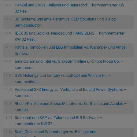
Henkel und 3M vs. Unilever und Beiersdorf – kommentierter KW
15:00
32 Pee...
3D Systems und ams-Osram vs. SLM Solutions und Dialog
14:50
Semiconductor...
IBEX 35 und Gold vs. Nasdaq und HANG SENG – kommentierter
14:40
KW 32 Pee...
Patrizia Immobilien und LEG Immobilien vs. Warimpex und Athos
14:30
Immob...
ams-Osram und Intel vs. GlaxoSmithKline und Ford Motor Co. –
14:20
kommen...
GVC Holdings und Century vs. Lotto24 und William Hill –
14:10
kommentiert...
Verbio und SFC Energy vs. Verbund und Ballard Power Systems –
14:00
komme...
Rhoen-Klinikum und Suess Microtec vs. Lufthansa und Aurubis –
13:50
komme...
Snapchat und SAP vs. Zalando und RIB Software –
13:40
kommentierter KW 32...
Saint Gobain und Wienerberger vs. Bilfinger und
13:30