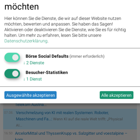
» PIR-News: Post, Kontron (Christine Petzwinkler)
möchten
» (Christian Drastil)
» Wiener Börse zu Mittag schwächer: Bajaj Mobility, FACC und Agrana
Hier können Sie die Dienste, die wir auf dieser Website nutzen
gesucht
möchten, bewerten und anpassen. Sie haben das Sagen!
» Börse-Inputs auf Spotify zu u.a. Jugend fragt Asta nach dem
Aktivieren oder deaktivieren Sie die Dienste, wie Sie es für richtig
Geschäftsmod...
halten.
Um mehr zu erfahren, lesen Sie bitte unsere
» ATX-Trends: VIG, AT&S, Erste Group, Verbund ...
Datenschutzerklärung
.
Börse Social Defaults
(immer erforderlich)
↓
2
Dienste
Mayr-Melnhof und Palfinger vs. RHI und Andritz – kommentierter
17:20
Besucher-Statistiken
KW 3...
↓
1
Dienst
Swiss Re und Generali Assicuraz. vs. Zurich Insurance und
17:10
Münchener...
Ausgewählte akzeptieren
Alle akzeptieren
Tele Columbus und Deutsche Telekom vs. BT Group und
17:00
Telekom Austria...
Verschmelzung von KI mit realen Systemen: Roboter,
07.08.
Maschinen und Fa...:
Wenn KI auf die reale Welt trifft: „Physical
AI...
ArcelorMittal und ThyssenKrupp vs. Salzgitter und voestalpine –
16:50
kom...