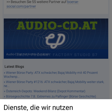
>> Besuchen Sie 55 weitere Partner auf
boerse-
social.com/partner
Audio-CD.at mit Archiv-Zusätzen
Latest Blogs
» Wiener Börse Party: ATX schwächer, Bajaj Mobility mit 40 Prozent
Wochenp...
» Wiener Börse Party #1216: ATX schwächer, Bajaj Mobility weiter stark,
ne...
» Österreich-Depots: Weekend-Bilanz (Depot Kommentar)
» Börsegeschichte 7.8.: Extremes zu Palfinger (Börse Geschichte)
(BörseGes...
Dienste, die wir nutzen
» Nachlese: 10 Vokabel, um Asta besser zu verstehen; Stella Langthaler
(au...