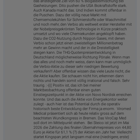
das ansteigende Ziel von 60 % Biogasbeimischung bei
Gasheizungen. Dito pushen die USA Biokraftstoffe stark.
Auch Kanada macht das. Und Indien kommt offenbar in
die Puschen. Dazu der völlig neue Markt mit
Chemiemolekühlen für Schmierstoffe oder Waschmittel
und noch mehr, den Verbio als weltweit erster Hersteller mit
der Nobelpreisgekrönten Technologie in Kürze praktisch
umsetzt und wo viele Chemiekunden angeklopft haben.
Dazu die CO2-Nutzung durch Nippon Gases, mit denen
Verbio schon jetzt einen zweistelligen Millionenbetrag
mehr an Gewinn macht und der in die Dreistelligkeit
steigen kann. Die THG-Quotenpreisentwicklung in
Deutschland möglicherweise Richtung Pönale. Wenn man
das alles und noch mehr weiss, dann kann man unmöglich
die Verbio-Aktie zu dieser sehr niedrigen Bewertung
verkaufen!!! Aber offenbar wissen das viele Leute nicht, die
die Aktie kaufen. Sie schauen nicht hin, erkennen dann
nichts und handeln somit völlig irrational und falsch. Sehr
traurig. :-((( Positiv ist, das ich bei meiner
Marktbeobachtung offenbar einen guten
Einstiegszeitpunkt in der Aktie von Novo Nordisk erreichen
konnte. Und das auch die Aktie von Energiekontor weiter
zulegt - auch hier ist das Potential durch die operativ
historisch beste Entwicklung der Firma ja enorm. Viromed
Medical präsentiert sich ab heute relativ gross auf dem
beachteten Wundkongress in Bremen. Das ViroCap Med
soll dort im Mittelpunkt stehen. Bei Steico ist jetzt im Mai
2026 die Zahlung des finalen Übernahmepreises von 44,80
Euro je Aktie für 61,1 % (?) der Aktien ein Jahr her. Vielleicht
startet Kingspan jetzt langsam mal eine (niedrigere, erste)