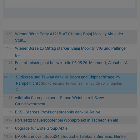
Wiener Börse Party #1215: ATX fester, Bajaj Mobility Aktie der
12:59
Stun...
Wiener Börse zu Mittag stärker: Bajaj Mobility, VIG und Palfinger
12:38
g...
Fear of missing out bei wikifolio 06.08.26: Microsoft, Alphabet-A
11:05
u...
Südkorea und Taiwan dank KI-Boom und Chipnachfrage im
05.08.
Rampenlicht :
Südkorea und Taiwan zählen zu den wichtigsten
Z...
wikifolio Champion per ..: Simon Weishar mit Szew
11:05
Grundinvestment
BKS - Starkes Provisionsergebnis dank KI-Rallye
11:05
Porr setzt Mauerroboter bei Wohnprojekt in Tschechien ein
10:42
Upgrade für Erste Group-Aktie
10:15
DAX-Frühmover: Scout24, Deutsche Telekom, Siemens, Henkel,
10:09