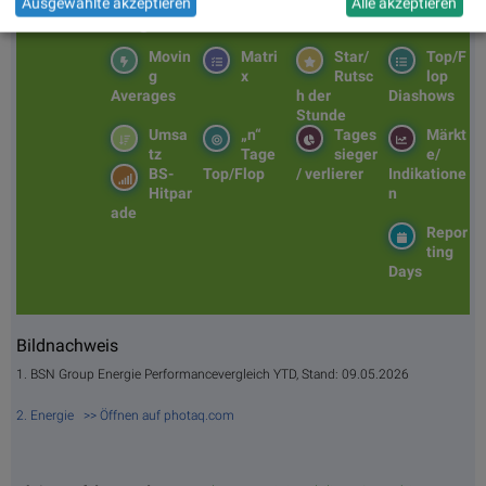
Ausgewählte akzeptieren
Alle akzeptieren
BSNgine
Movin
Matri
Star/
Top/F
g
x
Rutsc
lop
Averages
h der
Diashows
Stunde
Umsa
„n“
Tages
Märkt
tz
Tage
sieger
e/
BS-
Top/Flop
/ verlierer
Indikatione
Hitpar
n
ade
Repor
ting
Days
Bildnachweis
1. BSN Group Energie Performancevergleich YTD, Stand: 09.05.2026
2. Energie >> Öffnen auf photaq.com