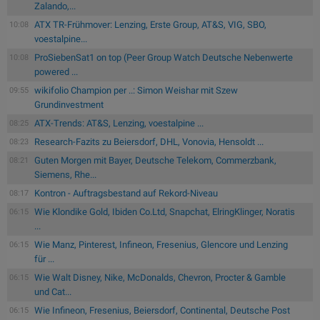
Zalando,...
ATX TR-Frühmover: Lenzing, Erste Group, AT&S, VIG, SBO,
10:08
voestalpine...
ProSiebenSat1 on top (Peer Group Watch Deutsche Nebenwerte
10:08
powered ...
wikifolio Champion per ..: Simon Weishar mit Szew
09:55
Grundinvestment
ATX-Trends: AT&S, Lenzing, voestalpine ...
08:25
Research-Fazits zu Beiersdorf, DHL, Vonovia, Hensoldt ...
08:23
Guten Morgen mit Bayer, Deutsche Telekom, Commerzbank,
08:21
Siemens, Rhe...
Kontron - Auftragsbestand auf Rekord-Niveau
08:17
Wie Klondike Gold, Ibiden Co.Ltd, Snapchat, ElringKlinger, Noratis
06:15
...
Wie Manz, Pinterest, Infineon, Fresenius, Glencore und Lenzing
06:15
für ...
Wie Walt Disney, Nike, McDonalds, Chevron, Procter & Gamble
06:15
und Cat...
Wie Infineon, Fresenius, Beiersdorf, Continental, Deutsche Post
06:15