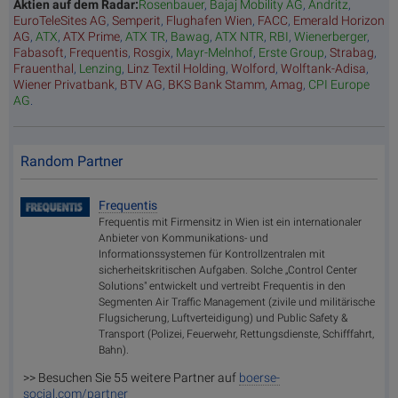
Aktien auf dem Radar:
Rosenbauer
,
Bajaj Mobility AG
,
Andritz
,
EuroTeleSites AG
,
Semperit
,
Flughafen Wien
,
FACC
,
Emerald Horizon
AG
,
ATX
,
ATX Prime
,
ATX TR
,
Bawag
,
ATX NTR
,
RBI
,
Wienerberger
,
Fabasoft
,
Frequentis
,
Rosgix
,
Mayr-Melnhof
,
Erste Group
,
Strabag
,
Frauenthal
,
Lenzing
,
Linz Textil Holding
,
Wolford
,
Wolftank-Adisa
,
Wiener Privatbank
,
BTV AG
,
BKS Bank Stamm
,
Amag
,
CPI Europe
AG
.
Random Partner
Frequentis
Frequentis mit Firmensitz in Wien ist ein internationaler
Anbieter von Kommunikations- und
Informationssystemen für Kontrollzentralen mit
sicherheitskritischen Aufgaben. Solche „Control Center
Solutions" entwickelt und vertreibt Frequentis in den
Segmenten Air Traffic Management (zivile und militärische
Flugsicherung, Luftverteidigung) und Public Safety &
Transport (Polizei, Feuerwehr, Rettungsdienste, Schifffahrt,
Bahn).
>> Besuchen Sie 55 weitere Partner auf
boerse-
social.com/partner