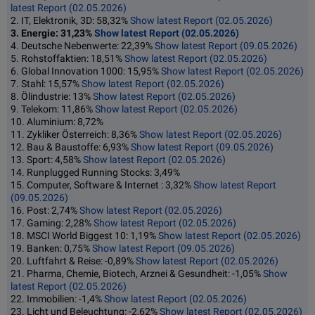
latest Report (02.05.2026)
2. IT, Elektronik, 3D: 58,32%
Show latest Report (02.05.2026)
3. Energie: 31,23%
Show latest Report (02.05.2026)
4. Deutsche Nebenwerte: 22,39%
Show latest Report (09.05.2026)
5. Rohstoffaktien: 18,51%
Show latest Report (02.05.2026)
6. Global Innovation 1000: 15,95%
Show latest Report (02.05.2026)
7. Stahl: 15,57%
Show latest Report (02.05.2026)
8. Ölindustrie: 13%
Show latest Report (02.05.2026)
9. Telekom: 11,86%
Show latest Report (02.05.2026)
10. Aluminium: 8,72%
11. Zykliker Österreich: 8,36%
Show latest Report (02.05.2026)
12. Bau & Baustoffe: 6,93%
Show latest Report (09.05.2026)
13. Sport: 4,58%
Show latest Report (02.05.2026)
14. Runplugged Running Stocks: 3,49%
15. Computer, Software & Internet : 3,32%
Show latest Report
(09.05.2026)
16. Post: 2,74%
Show latest Report (02.05.2026)
17. Gaming: 2,28%
Show latest Report (02.05.2026)
18. MSCI World Biggest 10: 1,19%
Show latest Report (02.05.2026)
19. Banken: 0,75%
Show latest Report (09.05.2026)
20. Luftfahrt & Reise: -0,89%
Show latest Report (02.05.2026)
21. Pharma, Chemie, Biotech, Arznei & Gesundheit: -1,05%
Show
latest Report (02.05.2026)
22. Immobilien: -1,4%
Show latest Report (02.05.2026)
23. Licht und Beleuchtung: -2,62%
Show latest Report (02.05.2026)