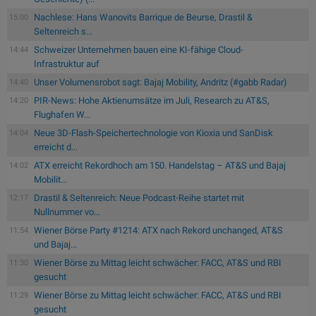
Nachlese: Hans Wanovits Barrique de Beurse, Drastil &
15:00
Seltenreich s...
Schweizer Unternehmen bauen eine KI-fähige Cloud-
14:44
Infrastruktur auf
Unser Volumensrobot sagt: Bajaj Mobility, Andritz (#gabb Radar)
14:40
PIR-News: Hohe Aktienumsätze im Juli, Research zu AT&S,
14:20
Flughafen W...
Neue 3D-Flash-Speichertechnologie von Kioxia und SanDisk
14:04
erreicht d...
ATX erreicht Rekordhoch am 150. Handelstag – AT&S und Bajaj
14:02
Mobilit...
Drastil & Seltenreich: Neue Podcast-Reihe startet mit
12:17
Nullnummer vo...
Wiener Börse Party #1214: ATX nach Rekord unchanged, AT&S
11:54
und Bajaj...
Wiener Börse zu Mittag leicht schwächer: FACC, AT&S und RBI
11:30
gesucht
Wiener Börse zu Mittag leicht schwächer: FACC, AT&S und RBI
11:29
gesucht