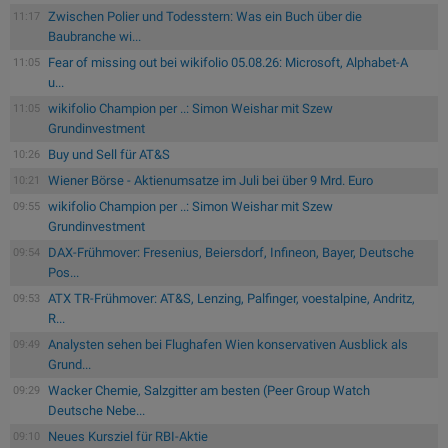
Zwischen Polier und Todesstern: Was ein Buch über die
11:17
Baubranche wi...
Fear of missing out bei wikifolio 05.08.26: Microsoft, Alphabet-A
11:05
u...
wikifolio Champion per ..: Simon Weishar mit Szew
11:05
Grundinvestment
Buy und Sell für AT&S
10:26
Wiener Börse - Aktienumsatze im Juli bei über 9 Mrd. Euro
10:21
wikifolio Champion per ..: Simon Weishar mit Szew
09:55
Grundinvestment
DAX-Frühmover: Fresenius, Beiersdorf, Infineon, Bayer, Deutsche
09:54
Pos...
ATX TR-Frühmover: AT&S, Lenzing, Palfinger, voestalpine, Andritz,
09:53
R...
Analysten sehen bei Flughafen Wien konservativen Ausblick als
09:49
Grund...
Wacker Chemie, Salzgitter am besten (Peer Group Watch
09:29
Deutsche Nebe...
Neues Kursziel für RBI-Aktie
09:10