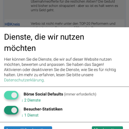
Übernahmeofferte für die restlichen Aktien? Die Geduld
wird bisher schon strapaziert - aber so ist es halt wenn es
um's Geld geht.
Verbio ist nicht mehr unter den TOP-20 Performern und
HBKneis
wird mit einem Gewinn von 58% verkauft
zu
VBK
(
)
04.05.
Dienste, die wir nutzen
Bei Verbio ist mir ein Fehler unterlaufen. Verbio ist nicht
HBKneis
möchten
Teil des HDAX und wird verkauft
zu
VBK
(
)
04.05.
Hier können Sie die Dienste, die wir auf dieser Website nutzen
Korrektur vorbei? Wir sehen uns in der nächsten Etage.
Hellofolio
möchten, bewerten und anpassen. Sie haben das Sagen!
zu
VBK
(
)
04.05.
Aktivieren oder deaktivieren Sie die Dienste, wie Sie es für richtig
halten.
Um mehr zu erfahren, lesen Sie bitte unsere
Datenschutzerklärung
.
Börse Social Defaults
(immer erforderlich)
BSN Podcasts
↓
2
Dienste
Christian Drastil: Wiener Börse Plausch
Besucher-Statistiken
Wiener Börse Party #1215: ATX fester, Bajaj Mobility
Aktie der Stunde, KHS mag WLTR, offene Fragen bei
↓
1
Dienst
Fitgroup