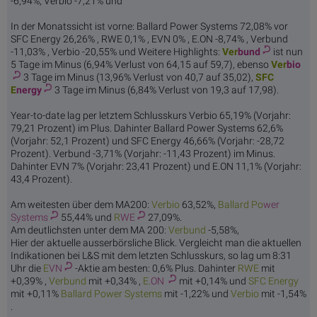
-6,94%, Verbio -7,21% und
In der Monatssicht ist vorne: Ballard Power Systems 72,08% vor
SFC Energy 26,26% , RWE 0,1% , EVN 0% , E.ON -8,74% , Verbund
-11,03% , Verbio -20,55% und Weitere Highlights:
Ver
bund
ist nun
5 Tage im Minus (6,94% Verlust von 64,15 auf 59,7), ebenso
Ver
bio
3 Tage im Minus (13,96% Verlust von 40,7 auf 35,02),
SFC
E
nergy
3 Tage im Minus (6,84% Verlust von 19,3 auf 17,98).
Year-to-date lag per letztem Schlusskurs Verbio 65,19% (Vorjahr:
79,21 Prozent) im Plus. Dahinter Ballard Power Systems 62,6%
(Vorjahr: 52,1 Prozent) und SFC Energy 46,66% (Vorjahr: -28,72
Prozent). Verbund -3,71% (Vorjahr: -11,43 Prozent) im Minus.
Dahinter EVN 7% (Vorjahr: 23,41 Prozent) und E.ON 11,1% (Vorjahr:
43,4 Prozent).
Am weitesten über dem MA200:
Ver
bio
63,52%,
Ballard Po
wer
Systems
55,44% und
R
WE
27,09%.
Am deutlichsten unter dem MA 200:
Ver
bund
-5,58%,
Hier der aktuelle ausserbörsliche Blick. Vergleicht man die aktuellen
Indikationen bei L&S mit dem letzten Schlusskurs, so lag um 8:31
Uhr die
E
VN
-Aktie am besten: 0,6% Plus. Dahinter
R
WE
mit
+0,39% ,
Ver
bund
mit +0,34% ,
E.
ON
mit +0,14% und
SFC E
nergy
mit +0,11%
Ballard Po
wer Systems
mit -1,22% und
Ver
bio
mit -1,54%
.