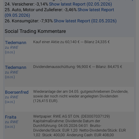
24. Versicherer: -3,14%
Show latest Report (02.05.2026)
25. Auto, Motor und Zulieferer: -3,46%
Show latest Report
(09.05.2026)
26. Konsumgüter: -7,93%
Show latest Report (02.05.2026)
Social Trading Kommentare
Kauf einer Aktie zu 60,140 € --- Bilanz 24,335 €
Tiedemann
zu
RWE
(
)
05.05.
Dividendenausschüttung: 96,900 € --- Bilanz: 84,475 €
Tiedemann
zu
RWE
(
)
05.05.
Wiederanlage der am 04.05. gutgeschriebenen Dividende,
Boersenfred
sowie der noch nicht wieder angelegten Dividenden
zu
RWE
(126,415 EUR).
(
)
04.05.
Wertpapier: RWE AG ST O.N. (DE0007037129)
Fraita
Kapitalmaßnahme: Dividende Datum der
zu
RWE
Durchführung: 04.05.2026 04:01 Brutto-
(
)
04.05.
Dividende/Stück: EUR 1,20 Netto-Dividende/Stück: EUR
1,02 Stück: 400,00 Änderung Cash: EUR 408,00