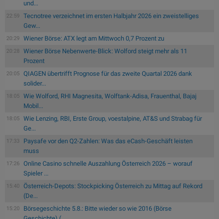
und...
Tecnotree verzeichnet im ersten Halbjahr 2026 ein zweistelliges
22:59
Gew...
Wiener Börse: ATX legt am Mittwoch 0,7 Prozent zu
20:29
Wiener Börse Nebenwerte-Blick: Wolford steigt mehr als 11
20:28
Prozent
QIAGEN übertrifft Prognose für das zweite Quartal 2026 dank
20:05
solider...
Wie Wolford, RHI Magnesita, Wolftank-Adisa, Frauenthal, Bajaj
18:05
Mobil...
Wie Lenzing, RBI, Erste Group, voestalpine, AT&S und Strabag für
18:05
Ge...
Paysafe vor den Q2-Zahlen: Was das eCash-Geschäft leisten
17:33
muss
Online Casino schnelle Auszahlung Österreich 2026 – worauf
17:26
Spieler ...
Österreich-Depots: Stockpicking Österreich zu Mittag auf Rekord
15:40
(De...
Börsegeschichte 5.8.: Bitte wieder so wie 2016 (Börse
15:20
Geschichte) (...