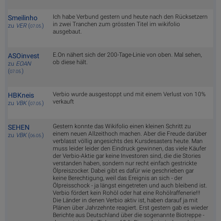
Ich habe Verbund gestern und heute nach den Rücksetzern
Smeilinho
in zwei Tranchen zum grössten Titel im wikifolio
zu
VER
(
)
07.05.
ausgebaut.
E.On nähert sich der 200-Tage-Linie von oben. Mal sehen,
ASOinvest
ob diese hält.
zu
EOAN
(
)
07.05.
Verbio wurde ausgestoppt und mit einem Verlust von 10%
HBKneis
verkauft
zu
VBK
(
)
07.05.
Gestern konnte das Wikifolio einen kleinen Schritt zu
SEHEN
einem neuen Allzeithoch machen. Aber die Freude darüber
zu
VBK
(
)
06.05.
verblasst völlig angesichts des Kursdesasters heute. Man
muss leider leider den Eindruck gewinnen, das viele Käufer
der Verbio-Aktie gar keine Investoren sind, die die Stories
verstanden haben, sondern nur recht einfach gestrickte
Ölpreiszocker. Dabei gibt es dafür wie geschrieben gar
keine Berechtigung, weil das Ereignis an sich - der
Ölpreisschock - ja längst eingetreten und auch bleibend ist.
Verbio fördert kein Rohöl oder hat eine Rohölraffenerie!!!
Die Länder in denen Verbio aktiv ist, haben darauf ja mit
Plänen über Jahrzehnte reagiert. Erst gestern gab es wieder
Berichte aus Deutschland über die sogenannte Biotreppe -