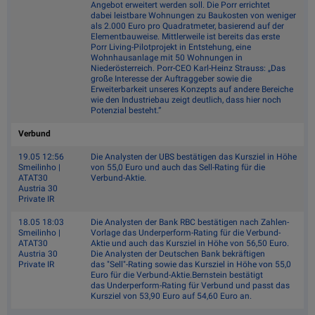
Angebot erweitert werden soll. Die Porr errichtet
dabei leistbare Wohnungen zu Baukosten von weniger
als 2.000 Euro pro Quadratmeter, basierend auf der
Elementbauweise. Mittlerweile ist bereits das erste
Porr Living-Pilotprojekt in Entstehung, eine
Wohnhausanlage mit 50 Wohnungen in
Niederösterreich. Porr-CEO Karl-Heinz Strauss: „Das
große Interesse der Auftraggeber sowie die
Erweiterbarkeit unseres Konzepts auf andere Bereiche
wie den Industriebau zeigt deutlich, dass hier noch
Potenzial besteht.“
Verbund
19.05 12:56
Die Analysten der UBS bestätigen das Kursziel in Höhe
Smeilinho |
von 55,0 Euro und auch das Sell-Rating für die
ATAT30
Verbund-Aktie.
Austria 30
Private IR
18.05 18:03
Die Analysten der Bank RBC bestätigen nach Zahlen-
Smeilinho |
Vorlage das Underperform-Rating für die Verbund-
ATAT30
Aktie und auch das Kursziel in Höhe von 56,50 Euro.
Austria 30
Die Analysten der Deutschen Bank bekräftigen
Private IR
das "Sell"-Rating sowie das Kursziel in Höhe von 55,0
Euro für die Verbund-Aktie.Bernstein bestätigt
das Underperform-Rating für Verbund und passt das
Kursziel von 53,90 Euro auf 54,60 Euro an.