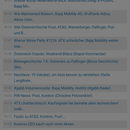
Wiener Börse Nebenwerte-Blick: Marinomed steigt 8 Prozent,
18:27
Bajaj Mo...
Wie Marinomed Biotech, Bajaj Mobility AG, Wolftank-Adisa,
18:05
Athos Imm...
Wie Österreichische Post, AT&S, Wienerberger, Palfinger, Porr
18:05
und B...
Wiener Börse Party #1216: ATX schwächer, Bajaj Mobility weiter
17:41
star...
Österreich-Depots: Weekend-Bilanz (Depot Kommentar)
15:40
Börsegeschichte 7.8.: Extremes zu Palfinger (Börse Geschichte)
15:20
(Bör...
Nachlese: 10 Vokabel, um Asta besser zu verstehen; Stella
15:00
Langthale...
#gabb Volumensradar: Bajaj Mobility, Andritz (#gabb Radar)
14:40
PIR-News: Post, Kontron (Christine Petzwinkler)
14:20
ATX charttechnisch: Kaufsignale bei beinahe allen technischem
14:15
Indik...
Fazits zu AT&S, Kontron, Post ...
14:12
Kontron-CEO kauft noch mehr Aktien
14:00