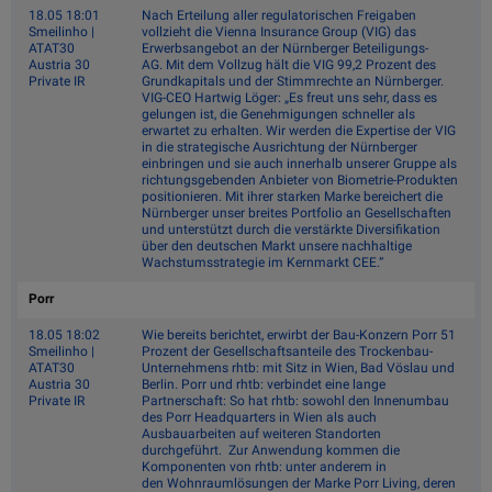
18.05 18:01
Nach Erteilung aller regulatorischen Freigaben
Smeilinho |
vollzieht die Vienna Insurance Group (VIG) das
ATAT30
Erwerbsangebot an der Nürnberger Beteiligungs-
Austria 30
AG. Mit dem Vollzug hält die VIG 99,2 Prozent des
Private IR
Grundkapitals und der Stimmrechte an Nürnberger.
VIG-CEO Hartwig Löger: „Es freut uns sehr, dass es
gelungen ist, die Genehmigungen schneller als
erwartet zu erhalten. Wir werden die Expertise der VIG
in die strategische Ausrichtung der Nürnberger
einbringen und sie auch innerhalb unserer Gruppe als
richtungsgebenden Anbieter von Biometrie-Produkten
positionieren. Mit ihrer starken Marke bereichert die
Nürnberger unser breites Portfolio an Gesellschaften
und unterstützt durch die verstärkte Diversifikation
über den deutschen Markt unsere nachhaltige
Wachstumsstrategie im Kernmarkt CEE.“
Porr
18.05 18:02
Wie bereits berichtet, erwirbt der Bau-Konzern Porr 51
Smeilinho |
Prozent der Gesellschaftsanteile des Trockenbau-
ATAT30
Unternehmens rhtb: mit Sitz in Wien, Bad Vöslau und
Austria 30
Berlin. Porr und rhtb: verbindet eine lange
Private IR
Partnerschaft: So hat rhtb: sowohl den Innenumbau
des Porr Headquarters in Wien als auch
Ausbauarbeiten auf weiteren Standorten
durchgeführt. Zur Anwendung kommen die
Komponenten von rhtb: unter anderem in
den Wohnraumlösungen der Marke Porr Living, deren