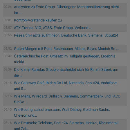
Analysten zu Erste Group: "Überlegene Marktpositionierung nicht
09:26
im ...
Kontron-Vorstände kaufen zu
09:01
ATX-Trends: VIG, AT&S, Erste Group, Verbund ...
08:57
Research-Fazits zu Infineon, Deutsche Bank, Siemens, Scout24
08:55
...
Guten Morgen mit Post, Rosenbauer, Allianz, Bayer, Munich Re ...
08:52
Österreichische Post: Umsatz im Halbjahr gestiegen, Ergebnis
08:49
rücklä...
Die Khimji Ramdas Group entscheidet sich für Rimini Street, um
08:39
die ...
Wie Callaway Golf, Ibiden Co.Ltd, Nintendo, Scout24, Vodafone
06:15
und S...
Wie Manz, Wirecard, Drillisch, Siemens, Commerzbank und FACC
06:15
für Ge...
Wie Boeing, salesforce.com, Walt Disney, Goldman Sachs,
06:15
Chevron und...
Wie Deutsche Telekom, Scout24, Siemens, Henkel, Rheinmetall
06:15
und Zal...