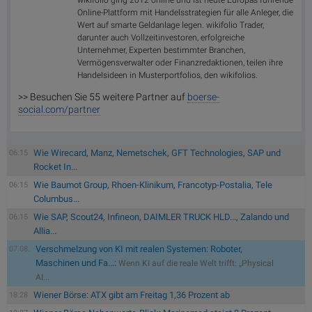
wikifolio ging 2012 online und ist heute Europas führende
Online-Plattform mit Handelsstrategien für alle Anleger, die
Wert auf smarte Geldanlage legen. wikifolio Trader,
darunter auch Vollzeitinvestoren, erfolgreiche
Unternehmer, Experten bestimmter Branchen,
Vermögensverwalter oder Finanzredaktionen, teilen ihre
Handelsideen in Musterportfolios, den wikifolios.
>> Besuchen Sie 55 weitere Partner auf
boerse-
social.com/partner
Wie Wirecard, Manz, Nemetschek, GFT Technologies, SAP und
06:15
Rocket In...
Wie Baumot Group, Rhoen-Klinikum, Francotyp-Postalia, Tele
06:15
Columbus...
Wie SAP, Scout24, Infineon, DAIMLER TRUCK HLD..., Zalando und
06:15
Allia...
Verschmelzung von KI mit realen Systemen: Roboter,
07.08.
Maschinen und Fa...:
Wenn KI auf die reale Welt trifft: „Physical
AI...
Wiener Börse: ATX gibt am Freitag 1,36 Prozent ab
18:28