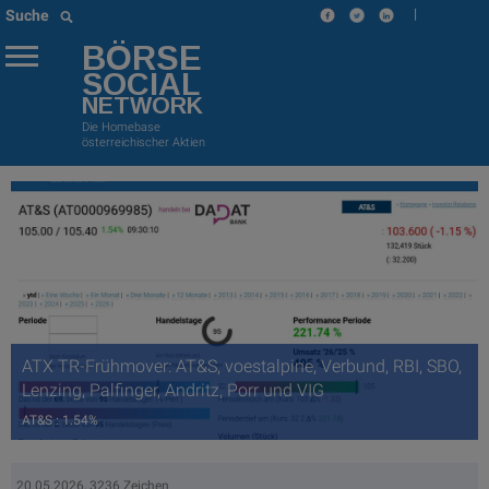
|
Suche
BÖRSE
SOCIAL
NETWORK
Die Homebase
österreichischer Aktien
ATX TR-Frühmover: AT&S, voestalpine, Verbund, RBI, SBO,
Lenzing, Palfinger, Andritz, Porr und VIG
AT&S : 1.54%
20.05.2026, 3236 Zeichen