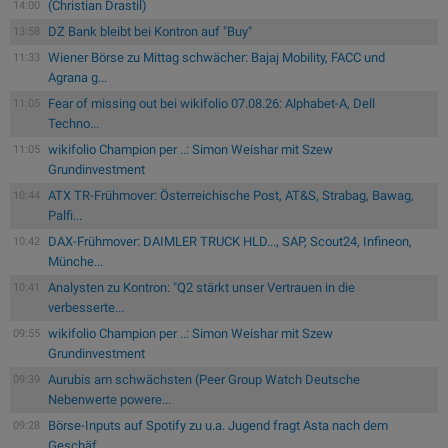
(Christian Drastil)
14:00
DZ Bank bleibt bei Kontron auf "Buy"
13:58
Wiener Börse zu Mittag schwächer: Bajaj Mobility, FACC und
11:33
Agrana g...
Fear of missing out bei wikifolio 07.08.26: Alphabet-A, Dell
11:05
Techno...
wikifolio Champion per ..: Simon Weishar mit Szew
11:05
Grundinvestment
ATX TR-Frühmover: Österreichische Post, AT&S, Strabag, Bawag,
10:44
Palfi...
DAX-Frühmover: DAIMLER TRUCK HLD..., SAP, Scout24, Infineon,
10:42
Münche...
Analysten zu Kontron: "Q2 stärkt unser Vertrauen in die
10:41
verbesserte...
wikifolio Champion per ..: Simon Weishar mit Szew
09:55
Grundinvestment
Aurubis am schwächsten (Peer Group Watch Deutsche
09:39
Nebenwerte powere...
Börse-Inputs auf Spotify zu u.a. Jugend fragt Asta nach dem
09:28
Geschäf...