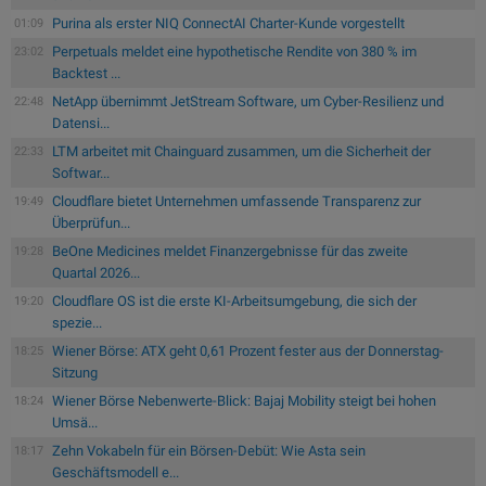
Purina als erster NIQ ConnectAI Charter-Kunde vorgestellt
01:09
Perpetuals meldet eine hypothetische Rendite von 380 % im
23:02
Backtest ...
NetApp übernimmt JetStream Software, um Cyber-Resilienz und
22:48
Datensi...
LTM arbeitet mit Chainguard zusammen, um die Sicherheit der
22:33
Softwar...
Cloudflare bietet Unternehmen umfassende Transparenz zur
19:49
Überprüfun...
BeOne Medicines meldet Finanzergebnisse für das zweite
19:28
Quartal 2026...
Cloudflare OS ist die erste KI-Arbeitsumgebung, die sich der
19:20
spezie...
Wiener Börse: ATX geht 0,61 Prozent fester aus der Donnerstag-
18:25
Sitzung
Wiener Börse Nebenwerte-Blick: Bajaj Mobility steigt bei hohen
18:24
Umsä...
Zehn Vokabeln für ein Börsen-Debüt: Wie Asta sein
18:17
Geschäftsmodell e...