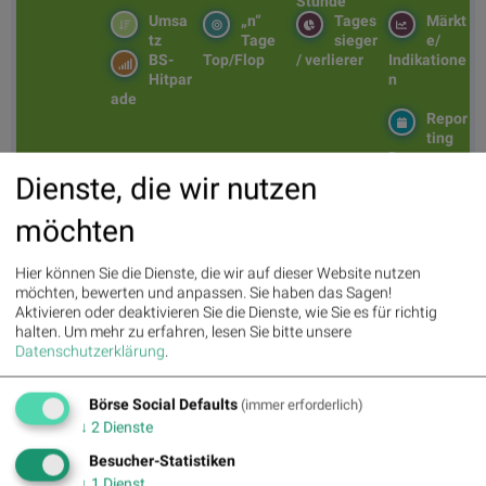
Stunde
Umsa
„n“
Tages
Märkt
tz
Tage
sieger
e/
BS-
Top/Flop
/ verlierer
Indikatione
Hitpar
n
ade
Repor
ting
Days
Dienste, die wir nutzen
möchten
Bildnachweis
1. AT&S : 1.54%
Hier können Sie die Dienste, die wir auf dieser Website nutzen
möchten, bewerten und anpassen. Sie haben das Sagen!
2. voestalpine : 1.13%
Aktivieren oder deaktivieren Sie die Dienste, wie Sie es für richtig
halten.
Um mehr zu erfahren, lesen Sie bitte unsere
3. RBI : 1.04%
Datenschutzerklärung
.
4. Lenzing : 0.73%
Börse Social Defaults
(immer erforderlich)
5. SBO : 0.94%
↓
2
Dienste
Besucher-Statistiken
6. VIG : -0.08%
↓
1
Dienst