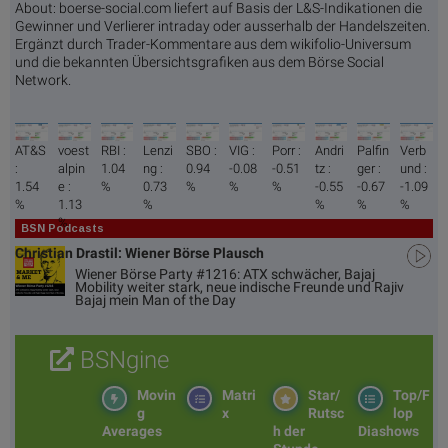
About: boerse-social.com liefert auf Basis der L&S-Indikationen die
Gewinner und Verlierer intraday oder ausserhalb der Handelszeiten.
Ergänzt durch Trader-Kommentare aus dem wikifolio-Universum
und die bekannten Übersichtsgrafiken aus dem Börse Social
Network.
AT&S
voest
RBI :
Lenzi
SBO :
VIG :
Porr :
Andri
Palfin
Verb
:
alpin
1.04
ng :
0.94
-0.08
-0.51
tz :
ger :
und :
1.54
e :
%
0.73
%
%
%
-0.55
-0.67
-1.09
%
1.13
%
%
%
%
%
BSN Podcasts
Christian Drastil: Wiener Börse Plausch
Wiener Börse Party #1216: ATX schwächer, Bajaj
Mobility weiter stark, neue indische Freunde und Rajiv
Bajaj mein Man of the Day
BSNgine
Movin
Matri
Star/
Top/F
g
x
Rutsc
lop
Averages
h der
Diashows