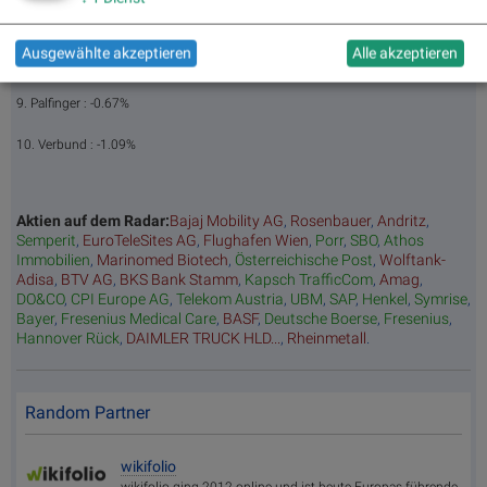
7. Porr : -0.51%
Ausgewählte akzeptieren
Alle akzeptieren
8. Andritz : -0.55%
9. Palfinger : -0.67%
10. Verbund : -1.09%
Aktien auf dem Radar:
Bajaj Mobility AG
,
Rosenbauer
,
Andritz
,
Semperit
,
EuroTeleSites AG
,
Flughafen Wien
,
Porr
,
SBO
,
Athos
Immobilien
,
Marinomed Biotech
,
Österreichische Post
,
Wolftank-
Adisa
,
BTV AG
,
BKS Bank Stamm
,
Kapsch TrafficCom
,
Amag
,
DO&CO
,
CPI Europe AG
,
Telekom Austria
,
UBM
,
SAP
,
Henkel
,
Symrise
,
Bayer
,
Fresenius Medical Care
,
BASF
,
Deutsche Boerse
,
Fresenius
,
Hannover Rück
,
DAIMLER TRUCK HLD...
,
Rheinmetall
.
Random Partner
wikifolio