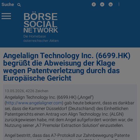
|
Suche
BÖRSE
SOCIAL
NETWORK
Die Homebase
österreichischer Aktien
Angelalign Technology Inc. (6699.HK)
begrüßt die Abweisung der Klage
wegen Patentverletzung durch das
Europäische Gericht
13.05.2026, 4226 Zeichen
Angelalign Technology Inc. (6699.HK) („Angel“)
(
http://www.angelaligner.com
) gab heute bekannt, dass es dankbar
sei, dass die Kammer Düsseldorf (Deutschland) des Einheitlichen
Patentgerichts einen Antrag von Align Technology Inc. (ALGN)
zurückgewiesen habe, mit dem Angel aufgefordert worden war, die
Nutzung seiner „A7 Premolar Extraction Solution“ einzustellen.
Angel bestritt, dass das A7-Protokoll zur Zahnbewegung Patente