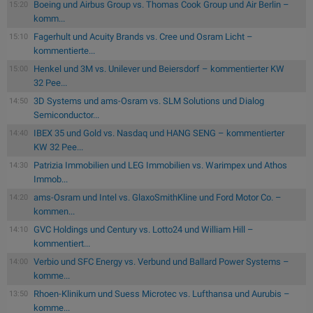
Boeing und Airbus Group vs. Thomas Cook Group und Air Berlin –
15:20
komm...
Fagerhult und Acuity Brands vs. Cree und Osram Licht –
15:10
kommentierte...
Henkel und 3M vs. Unilever und Beiersdorf – kommentierter KW
15:00
32 Pee...
3D Systems und ams-Osram vs. SLM Solutions und Dialog
14:50
Semiconductor...
IBEX 35 und Gold vs. Nasdaq und HANG SENG – kommentierter
14:40
KW 32 Pee...
Patrizia Immobilien und LEG Immobilien vs. Warimpex und Athos
14:30
Immob...
ams-Osram und Intel vs. GlaxoSmithKline und Ford Motor Co. –
14:20
kommen...
GVC Holdings und Century vs. Lotto24 und William Hill –
14:10
kommentiert...
Verbio und SFC Energy vs. Verbund und Ballard Power Systems –
14:00
komme...
Rhoen-Klinikum und Suess Microtec vs. Lufthansa und Aurubis –
13:50
komme...