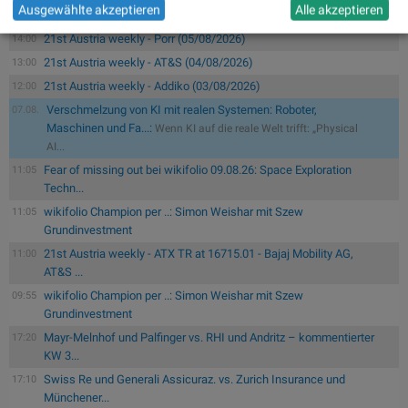
Ausgewählte akzeptieren
Alle akzeptieren
21st Austria weekly - Porr (05/08/2026)
14:00
21st Austria weekly - AT&S (04/08/2026)
13:00
21st Austria weekly - Addiko (03/08/2026)
12:00
Verschmelzung von KI mit realen Systemen: Roboter,
07.08.
Maschinen und Fa...:
Wenn KI auf die reale Welt trifft: „Physical
AI...
Fear of missing out bei wikifolio 09.08.26: Space Exploration
11:05
Techn...
wikifolio Champion per ..: Simon Weishar mit Szew
11:05
Grundinvestment
21st Austria weekly - ATX TR at 16715.01 - Bajaj Mobility AG,
11:00
AT&S ...
wikifolio Champion per ..: Simon Weishar mit Szew
09:55
Grundinvestment
Mayr-Melnhof und Palfinger vs. RHI und Andritz – kommentierter
17:20
KW 3...
Swiss Re und Generali Assicuraz. vs. Zurich Insurance und
17:10
Münchener...