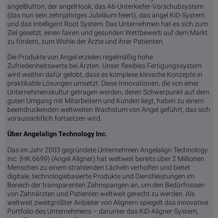
angelButton, der angelHook, das A6-Unterkiefer-Vorschubsystem
(das nun sein zehnjähriges Jubiläum feiert), das angel KiD-System
und das Intelligent Root System. Das Unternehmen hat es sich zum
Ziel gesetzt, einen fairen und gesunden Wettbewerb auf dem Markt
zu fördern, zum Wohle der Ärzte und ihrer Patienten.
Die Produkte von Angel erzielen regelmäßig hohe
Zufriedenheitswerte bei Ärzten. Unser flexibles Fertigungssystem
wird weithin dafür gelobt, dass es komplexe klinische Konzepte in
praktikable Lösungen umsetzt. Diese Innovationen, die von einer
Unternehmenskultur getragen werden, deren Schwerpunkt auf dem
guten Umgang mit Mitarbeitern und Kunden liegt, haben zu einem
beeindruckenden weltweiten Wachstum von Angel geführt, das sich
voraussichtlich fortsetzen wird.
Über Angelalign Technology Inc.
Das im Jahr 2003 gegründete Unternehmen Angelalign Technology
Inc. (HK:6699) (Angel Aligner) hat weltweit bereits über 2 Millionen
Menschen zu einem strahlenden Lächeln verholfen und bietet
digitale, technologiebasierte Produkte und Dienstleistungen im
Bereich der transparenten Zahnspangen an, um den Bedürfnissen
von Zahnärzten und Patienten weltweit gerecht zu werden. Als
weltweit zweitgrößter Anbieter von Alignern spiegelt das innovative
Portfolio des Unternehmens – darunter das KiD-Aligner-System,