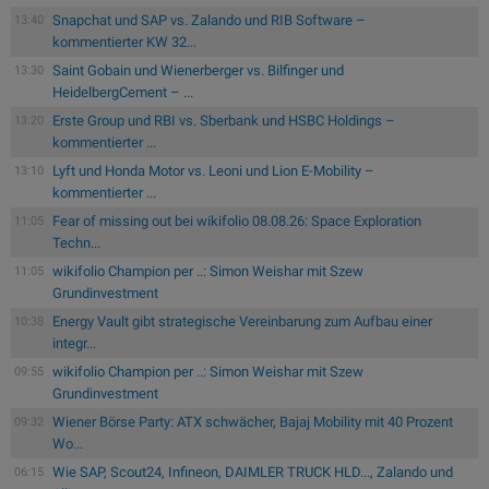
Snapchat und SAP vs. Zalando und RIB Software –
13:40
kommentierter KW 32...
Saint Gobain und Wienerberger vs. Bilfinger und
13:30
HeidelbergCement – ...
Erste Group und RBI vs. Sberbank und HSBC Holdings –
13:20
kommentierter ...
Lyft und Honda Motor vs. Leoni und Lion E-Mobility –
13:10
kommentierter ...
Fear of missing out bei wikifolio 08.08.26: Space Exploration
11:05
Techn...
wikifolio Champion per ..: Simon Weishar mit Szew
11:05
Grundinvestment
Energy Vault gibt strategische Vereinbarung zum Aufbau einer
10:38
integr...
wikifolio Champion per ..: Simon Weishar mit Szew
09:55
Grundinvestment
Wiener Börse Party: ATX schwächer, Bajaj Mobility mit 40 Prozent
09:32
Wo...
Wie SAP, Scout24, Infineon, DAIMLER TRUCK HLD..., Zalando und
06:15