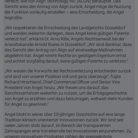
verletzt, wie von Align Technology Inc. (ALGN) behauptet. Das
Gericht wies den Antrag von Align zurück, Angel möge die Nutzung
der Funktion vorläufig einstellen – eine Entscheidung, die Angel
begrüßte.
„Wir respektieren die Entscheidung des Landgerichts Düsseldorf
und werden weiterhin darlegen, dass Angel keine gültigen Patente
verletzt hat“, erklärte Dr. Arno Riße, Angels Rechtsanwalt bei der
Anwaltskanzlei Arnold Ruess in Düsseldorf. „Wir sind dankbar, dass
das Gericht den Antrag von Align auf einstweilige Maßnahmen
abgelehnt hat. Angel nimmt Rechte an geistigem Eigentum ernst
und achtet sorgfältig darauf, keine gültigen Patente zu verletzen.“
„Wir weisen die Vorwürfe der Rechtsverletzung entschieden zurück
und sind von unserer Position voll und ganz überzeugt“, fügte
Richard Hirschland, Chief Commercial Officer und Senior Vice
President von Angel, hinzu. „Wir freuen uns darauf, das
Gerichtsverfahren weiterhin zu nutzen, um die Erfolgsgeschichte
von Angel zu erzählen und dazu beizutragen, weltweit mehr Kunden
für Angel zu gewinnen.“
Angel blickt in seiner über 20-jährigen Geschichte auf eine lange
Tradition klinisch orientierter Innovationen zurück. Wir sind seit
vielen Jahren stolz darauf, im Bereich der transparenten
Zahnspangen eine Vorreiterrolle bei Innovationen einzunehmen. Zu
unseren innovativen Produkten zählen der preisgekrönte