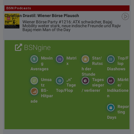
BSN Podcasts
Christian Drastil: Wiener Börse Plausch
Wiener Börse Party #1216: ATX schwächer, Bajaj
Mobility weiter stark, neue indische Freunde und Rajiv
Bajaj mein Man of the Day
BSNgine
Movin
Matri
Star/
Top/F
g
x
Rutsc
lop
Averages
h der
Diashows
Stunde
Umsa
„n“
Tages
Märkt
tz
Tage
sieger
e/
BS-
Top/Flop
/ verlierer
Indikatione
Hitpar
n
ade
Repor
ting
Days