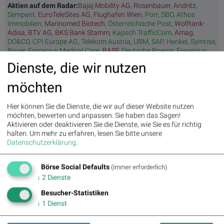
Aktien auf dem Radar:
Bajaj Mobility AG
,
Rosenbauer
,
Andritz
,
Semperit
,
EuroTeleSites AG
,
Flughafen Wien
,
Porr
,
SBO
,
Athos
Immobilien
,
Marinomed Biotech
,
Österreichische Post
,
Wolftank-
Adisa
,
BTV AG
,
BKS Bank Stamm
,
Kapsch TrafficCom
,
Amag
,
DO&CO
,
CPI Europe AG
,
Telekom Austria
,
UBM
,
SAP
,
Henkel
,
Symrise
,
Bayer
,
Fresenius Medical Care
,
BASF
,
Deutsche Boerse
,
Fresenius
,
Hannover Rück
,
DAIMLER TRUCK HLD...
,
Rheinmetall
.
Dienste, die wir nutzen
möchten
Random Partner
Hier können Sie die Dienste, die wir auf dieser Website nutzen
möchten, bewerten und anpassen. Sie haben das Sagen!
Marinomed
Aktivieren oder deaktivieren Sie die Dienste, wie Sie es für richtig
Marinomed hat die Vision, das Leben von Patienten, die an
halten.
Um mehr zu erfahren, lesen Sie bitte unsere
Krankheiten mit unzureichenden
Datenschutzerklärung
.
Behandlungsmöglichkeiten leiden, in zwei wichtigen
therapeutischen Bereichen nachhaltig zu verbessern:
Virologie und Immunologie.
Börse Social Defaults
(immer erforderlich)
↓
2
Dienste
>> Besuchen Sie 55 weitere Partner auf
boerse-
social.com/partner
Besucher-Statistiken
↓
1
Dienst