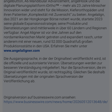
angelButton, A6 Mandibular Advancement, angelHook und die
digitale Planungsplattform iOrtho™ – mehr als 23 Jahre klinischer
Innovation wider und steht für die Mission, Kieferorthopäden und
ihren Patienten „Komplexität mit Zuversicht“ zu bieten. Angelalign,
das 2021 an der Hongkonger Börse notiert wurde, startete 2023
seine globale Expansionsstrategie; seine Produkte und
Dienstleistungen sind mittlerweile in über 60 Ländern und Regionen
verfügbar. Angel Aligner ist vor drei Jahren auf den
nordamerikanischen Markt getreten und expandiert rasch, unter
anderem mit einer neuen, rund 52.000 Quadratfuß großen
Produktionsstätte in den USA. Erfahren Sie mehr unter
www.angelaligner.com
Die Ausgangssprache, in der der Originaltext veröffentlicht wird, ist
die offizielle und autorisierte Version. Übersetzungen werden zur
besseren Verständigung mitgeliefert. Nur die Sprachversion, die im
Original veröffentlicht wurde, ist rechtsgültig. Gleichen Sie deshalb
Übersetzungen mit der originalen Sprachversion der
Veröffentlichung ab.
Originalversion auf businesswire.com ansehen:
https://www.businesswire.com/news/home/20260512013648/de/