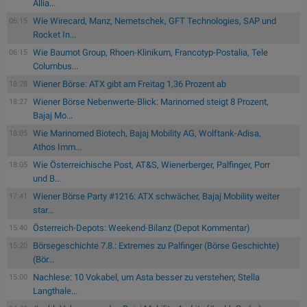
Allia...
Wie Wirecard, Manz, Nemetschek, GFT Technologies, SAP und
06:15
Rocket In...
Wie Baumot Group, Rhoen-Klinikum, Francotyp-Postalia, Tele
06:15
Columbus...
Wiener Börse: ATX gibt am Freitag 1,36 Prozent ab
18:28
Wiener Börse Nebenwerte-Blick: Marinomed steigt 8 Prozent,
18:27
Bajaj Mo...
Wie Marinomed Biotech, Bajaj Mobility AG, Wolftank-Adisa,
18:05
Athos Imm...
Wie Österreichische Post, AT&S, Wienerberger, Palfinger, Porr
18:05
und B...
Wiener Börse Party #1216: ATX schwächer, Bajaj Mobility weiter
17:41
star...
Österreich-Depots: Weekend-Bilanz (Depot Kommentar)
15:40
Börsegeschichte 7.8.: Extremes zu Palfinger (Börse Geschichte)
15:20
(Bör...
Nachlese: 10 Vokabel, um Asta besser zu verstehen; Stella
15:00
Langthale...