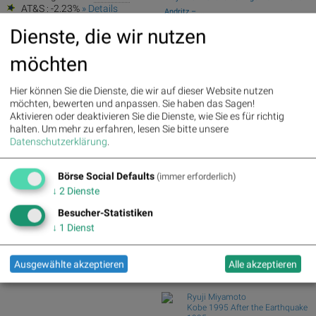
AT&S : -2.23%
» Details
Andritz – ...
Österreichische Post : -4.48%
»
Swiss Re und Generali Assicuraz. vs.
Dienste, die wir nutzen
Details
Zurich Insur...
Tele Columbus und Deutsche Telekom
möchten
vs. BT Group u...
ArcelorMittal und ThyssenKrupp vs.
Hier können Sie die Dienste, die wir auf dieser Website nutzen
Salzgitter und...
möchten, bewerten und anpassen. Sie haben das Sagen!
Garmin und adidas vs. World Wrestling
Aktivieren oder deaktivieren Sie die Dienste, wie Sie es für richtig
Entertainme...
halten.
Um mehr zu erfahren, lesen Sie bitte unsere
Silver Standard Resources und Royal
Datenschutzerklärung
.
Dutch Shell v...
Börse Social Defaults
(immer erforderlich)
Börse Social Club Board
>>
mehr
↓
2
Dienste
Books
Besucher-Statistiken
josefchladek.com
↓
1
Dienst
Harry Gruyaert
Lumières blanches
Ausgewählte akzeptieren
Alle akzeptieren
1986
Éditions Photo Copies
Ryuji Miyamoto
Kobe 1995 After the Earthquake