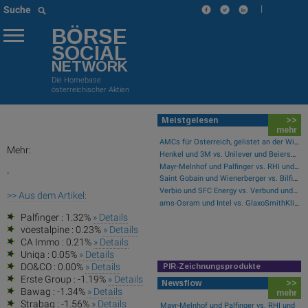
|
Suche
BÖRSE
SOCIAL
NETWORK
Die Homebase
österreichischer Aktien
Meistgelesen
>>
mehr
AMCs für Österreich, gelistet an der Wiener Börse
Mehr:
Henkel und 3M vs. Unilever und Beiersdorf – kommentierter KW 32 Peer Group Watch Konsumgüter
Mayr-Melnhof und Palfinger vs. RHI und Andritz – kommentierter KW 32 Peer Group Watch Zykliker Österreich
Saint Gobain und Wienerberger vs. Bilfinger und HeidelbergCement – kommentierter KW 32 Peer Group Watch Bau & Baustoffe
Verbio und SFC Energy vs. Verbund und Ballard Power Systems – kommentierter KW 32 Peer Group Watch Energie
>> Aus dem Artikel:
ams-Osram und Intel vs. GlaxoSmithKline und Ford Motor Co. – kommentierter KW 32 Peer Group Watch Global Innovation 1000
Palfinger : 1.32%
» Details
voestalpine : 0.23%
» Details
CA Immo : 0.21%
» Details
Uniqa : 0.05%
» Details
DO&CO : 0.00%
» Details
PIR-Zeichnungsprodukte
Erste Group : -1.19%
» Details
Newsflow
>>
Bawag : -1.34%
» Details
mehr
Strabag : -1.56%
» Details
Mayr-Melnhof und Palfinger vs. RHI und