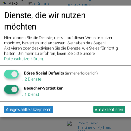
AT&S : -2.23%
» Details
09.08.26: Space...
Österreichische Post : -4.48%
»
wikifolio Champion per ..: Simon Weishar
Dienste, die wir nutzen
Details
mit Szew...
21st Austria weekly - ATX TR at 16715.01
möchten
- Bajaj ...
wikifolio Champion per ..: Simon Weishar
Hier können Sie die Dienste, die wir auf dieser Website nutzen
mit Szew...
möchten, bewerten und anpassen. Sie haben das Sagen!
Mayr-Melnhof und Palfinger vs. RHI und
Aktivieren oder deaktivieren Sie die Dienste, wie Sie es für richtig
Andritz – ...
halten.
Um mehr zu erfahren, lesen Sie bitte unsere
Swiss Re und Generali Assicuraz. vs.
Datenschutzerklärung
.
Zurich Insur...
Börse Social Defaults
(immer erforderlich)
Börse Social Club Board
>>
mehr
↓
2
Dienste
Books
Besucher-Statistiken
josefchladek.com
↓
1
Dienst
Machiel Botman
Heartbeat
Ausgewählte akzeptieren
Alle akzeptieren
1994
Volute
Robert Frank
The Lines of My Hand