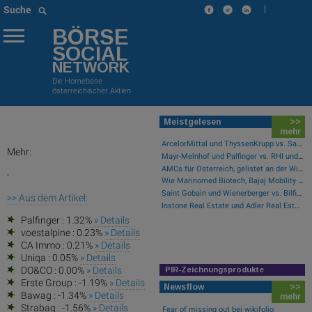
|
Suche
BÖRSE
SOCIAL
NETWORK
Die Homebase
österreichischer Aktien
Meistgelesen
>>
mehr
ArcelorMittal und ThyssenKrupp vs. Salzgitter und voestalpine – kommentierter KW 32 Peer Group Watch Stahl
Mehr:
Mayr-Melnhof und Palfinger vs. RHI und Andritz – kommentierter KW 32 Peer Group Watch Zykliker Österreich
AMCs für Österreich, gelistet an der Wiener Börse
Wie Marinomed Biotech, Bajaj Mobility AG, Wolftank-Adisa, Athos Immobilien, Rosenbauer und Telekom Austria für Gesprächsstoff in Österreich sorgten
Saint Gobain und Wienerberger vs. Bilfinger und HeidelbergCement – kommentierter KW 32 Peer Group Watch Bau & Baustoffe
>> Aus dem Artikel:
Instone Real Estate und Adler Real Estate vs. UBM und Vonovia SE – kommentierter KW 17 Peer Group Watch Immobilien
Palfinger : 1.32%
» Details
voestalpine : 0.23%
» Details
CA Immo : 0.21%
» Details
Uniqa : 0.05%
» Details
DO&CO : 0.00%
» Details
PIR-Zeichnungsprodukte
Erste Group : -1.19%
» Details
Newsflow
>>
Bawag : -1.34%
» Details
mehr
Strabag : -1.56%
» Details
Fear of missing out bei wikifolio