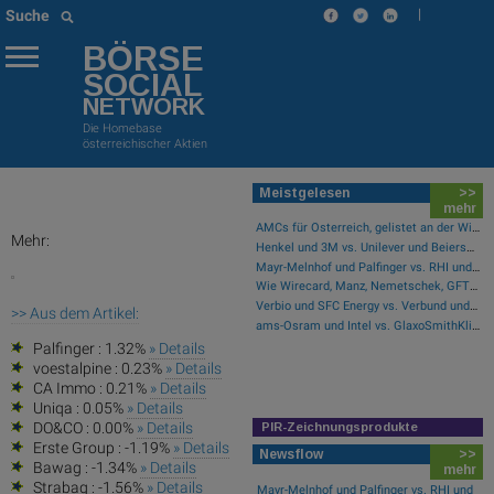
|
Suche
BÖRSE
SOCIAL
NETWORK
Die Homebase
österreichischer Aktien
Meistgelesen
>>
mehr
AMCs für Österreich, gelistet an der Wiener Börse
Mehr:
Henkel und 3M vs. Unilever und Beiersdorf – kommentierter KW 32 Peer Group Watch Konsumgüter
Mayr-Melnhof und Palfinger vs. RHI und Andritz – kommentierter KW 32 Peer Group Watch Zykliker Österreich
Wie Wirecard, Manz, Nemetschek, GFT Technologies, SAP und Rocket Internet für Gesprächsstoff sorgten
Verbio und SFC Energy vs. Verbund und Ballard Power Systems – kommentierter KW 32 Peer Group Watch Energie
>> Aus dem Artikel:
ams-Osram und Intel vs. GlaxoSmithKline und Ford Motor Co. – kommentierter KW 32 Peer Group Watch Global Innovation 1000
Palfinger : 1.32%
» Details
voestalpine : 0.23%
» Details
CA Immo : 0.21%
» Details
Uniqa : 0.05%
» Details
DO&CO : 0.00%
» Details
PIR-Zeichnungsprodukte
Erste Group : -1.19%
» Details
Newsflow
>>
Bawag : -1.34%
» Details
mehr
Strabag : -1.56%
» Details
Mayr-Melnhof und Palfinger vs. RHI und