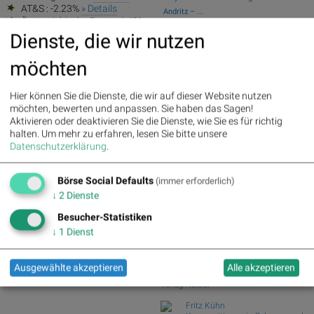
AT&S : -2.23%
» Details
Andritz – ...
Österreichische Post : -4.48%
»
Swiss Re und Generali Assicuraz. vs.
Details
Dienste, die wir nutzen
Zurich Insur...
Tele Columbus und Deutsche Telekom
möchten
vs. BT Group u...
ArcelorMittal und ThyssenKrupp vs.
Hier können Sie die Dienste, die wir auf dieser Website nutzen
Salzgitter und...
möchten, bewerten und anpassen. Sie haben das Sagen!
Garmin und adidas vs. World Wrestling
Aktivieren oder deaktivieren Sie die Dienste, wie Sie es für richtig
Entertainme...
halten.
Um mehr zu erfahren, lesen Sie bitte unsere
Silver Standard Resources und Royal
Datenschutzerklärung
.
Dutch Shell v...
Börse Social Club Board
>>
Börse Social Defaults
(immer erforderlich)
mehr
↓
2
Dienste
Books
josefchladek.com
Besucher-Statistiken
↓
1
Dienst
Jörg Rubbert
GTX. Galveston/TX and the Gulf
Coast
Ausgewählte akzeptieren
Alle akzeptieren
2026
Verlag Kettler
Fritz Kühn