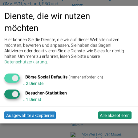
OMV, EVN, Verbund, SBO und
Andritz – ...
Österreichische Post
Swiss Re und Generali Assicuraz. vs.
Dienste, die wir nutzen
Zurich Insur...
Palfinger : 1.32%
» Details
Tele Columbus und Deutsche Telekom
voestalpine : 0.23%
» Details
möchten
vs. BT Group u...
CA Immo : 0.21%
» Details
Uniqa : 0.05%
» Details
ArcelorMittal und ThyssenKrupp vs.
Hier können Sie die Dienste, die wir auf dieser Website nutzen
DO&CO : 0.00%
» Details
Salzgitter und...
möchten, bewerten und anpassen. Sie haben das Sagen!
Erste Group : -1.19%
» Details
Garmin und adidas vs. World Wrestling
Aktivieren oder deaktivieren Sie die Dienste, wie Sie es für richtig
Bawag : -1.34%
» Details
Entertainme...
halten.
Um mehr zu erfahren, lesen Sie bitte unsere
Strabag : -1.56%
» Details
Silver Standard Resources und Royal
Datenschutzerklärung
.
AT&S : -2.23%
» Details
Dutch Shell v...
Österreichische Post : -4.48%
»
Details
Börse Social Defaults
(immer erforderlich)
Börse Social Club Board
>>
mehr
↓
2
Dienste
Books
Besucher-Statistiken
josefchladek.com
↓
1
Dienst
Yusuf Sevinçli
Oculus
Ausgewählte akzeptieren
Alle akzeptieren
2018
Galerist & Galerie Filles du
Calvaire
Moi Wer (Moi Ver, Moses