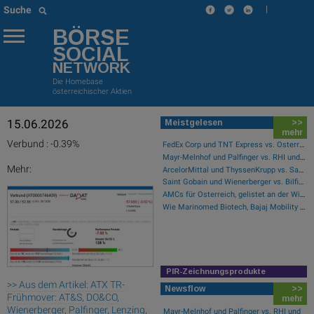
|
Suche
BÖRSE
SOCIAL
NETWORK
Die Homebase
österreichischer Aktien
15.06.2026
Meistgelesen
>>
mehr
Verbund : -0.39%
FedEx Corp und TNT Express vs. Österreichische Post und Deutsche Post – kommentierter KW 32 Peer Group Watch Post
Mayr-Melnhof und Palfinger vs. RHI und Andritz – kommentierter KW 32 Peer Group Watch Zykliker Österreich
Mehr:
ArcelorMittal und ThyssenKrupp vs. Salzgitter und voestalpine – kommentierter KW 32 Peer Group Watch Stahl
Saint Gobain und Wienerberger vs. Bilfinger und HeidelbergCement – kommentierter KW 32 Peer Group Watch Bau & Baustoffe
AMCs für Österreich, gelistet an der Wiener Börse
Wie Marinomed Biotech, Bajaj Mobility AG, Wolftank-Adisa, Athos Immobilien, Rosenbauer und Telekom Austria für Gesprächsstoff in Österreich sorgten
PIR-Zeichnungsprodukte
>> Aus dem Artikel: ATX TR-
Newsflow
>>
Frühmover: AT&S, DO&CO,
mehr
Wienerberger, Palfinger, Lenzing,
Mayr-Melnhof und Palfinger vs. RHI und