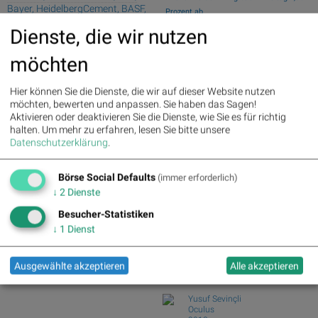
Bayer, HeidelbergCement, BASF,
Prozent ab
DAIMLER TRUCK HLD... und
Wiener Börse Nebenwerte-Blick:
Dienste, die wir nutzen
Siemens Energy
Marinomed steigt 8...
Wie Marinomed Biotech, Bajaj Mobility
Palfinger : 1.32%
» Details
möchten
AG, Wolftan...
voestalpine : 0.23%
» Details
CA Immo : 0.21%
» Details
Wie Österreichische Post, AT&S,
Hier können Sie die Dienste, die wir auf dieser Website nutzen
Uniqa : 0.05%
» Details
Wienerberger, Pal...
möchten, bewerten und anpassen. Sie haben das Sagen!
DO&CO : 0.00%
» Details
Wiener Börse Party #1216: ATX
Aktivieren oder deaktivieren Sie die Dienste, wie Sie es für richtig
Erste Group : -1.19%
» Details
schwächer, Bajaj Mo...
halten.
Um mehr zu erfahren, lesen Sie bitte unsere
Bawag : -1.34%
» Details
Österreich-Depots: Weekend-Bilanz
Datenschutzerklärung
.
Strabag : -1.56%
» Details
(Depot Kommentar)
AT&S : -2.23%
» Details
Österreichische Post : -4.48%
»
Börse Social Defaults
(immer erforderlich)
Börse Social Club Board
>>
Details
mehr
↓
2
Dienste
Books
Besucher-Statistiken
josefchladek.com
↓
1
Dienst
Ralph Gibson
The Somnambulist
Ausgewählte akzeptieren
Alle akzeptieren
1970
Lustrum Press
Yusuf Sevinçli
Oculus