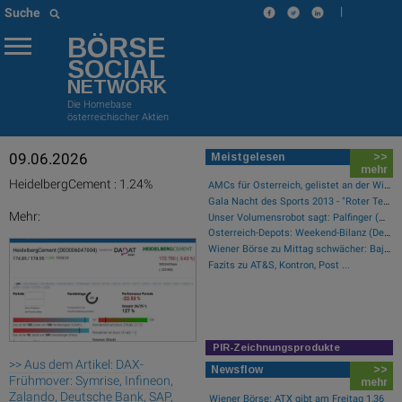
|
Suche
BÖRSE
SOCIAL
NETWORK
Die Homebase
österreichischer Aktien
09.06.2026
Meistgelesen
>>
mehr
HeidelbergCement : 1.24%
AMCs für Österreich, gelistet an der Wiener Börse
Gala Nacht des Sports 2013 - "Roter Teppich"
Mehr:
Unser Volumensrobot sagt: Palfinger (#gabb Radar)
Österreich-Depots: Weekend-Bilanz (Depot Kommentar)
Wiener Börse zu Mittag schwächer: Bajaj Mobility, FACC und Agrana gesucht
Fazits zu AT&S, Kontron, Post ...
PIR-Zeichnungsprodukte
>> Aus dem Artikel: DAX-
Newsflow
>>
Frühmover: Symrise, Infineon,
mehr
Zalando, Deutsche Bank, SAP,
Wiener Börse: ATX gibt am Freitag 1,36