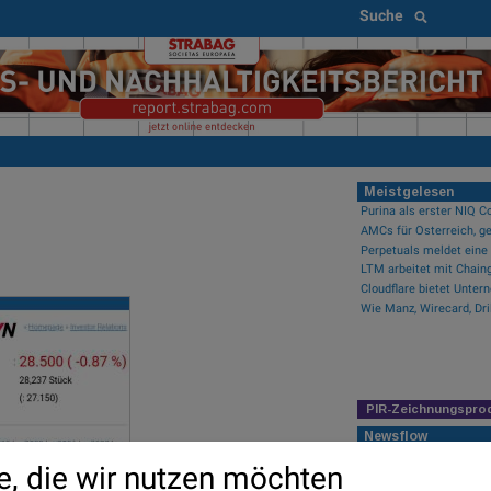
Suche
Meistgelesen
AMCs für Österreich, ge
PIR-Zeichnungspro
Newsflow
Wie Callaway Golf, Ibide
e, die wir nutzen möchten
Wie Manz, Wirecard, Dri