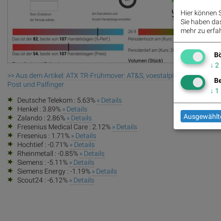
Hier können S
Sie haben das 
mehr zu erfah
Bö
↓
2
>> Aus dem Artikel: ATX TR-Frühmover: AT&S, voestalpine, Wienerberge
Be
Post und Palfinger
↓
1
Deutsche Telekom : 5.63%
» Details
Henkel : 3.89%
» Details
Ausgewählte
Zalando : 2.86%
» Details
Fresenius Medical Care : 2.12%
» Details
Fresenius : 1.71%
» Details
Hochtief : -0.71%
» Details
Rheinmetall : -0.85%
» Details
Siemens : -5.11%
» Details
Siemens Energy : -1.19%
» Details
Scout24 : -6.12%
» Details