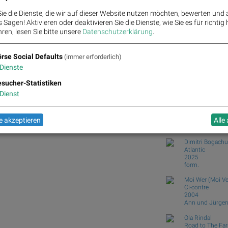
Commerzba...
ie die Dienste, die wir auf dieser Website nutzen möchten, bewerten und
Wie Boeing, salesforce.
Sagen! Aktivieren oder deaktivieren Sie die Dienste, wie Sie es für richtig 
Wie Deutsche Telekom,
ren, lesen Sie bitte unsere
Datenschutzerklärung
.
R...
Wiener Börse: ATX geht 
Wiener Börse Nebenwerte
rse Social Defaults
(immer erforderlich)
Dienste
Börse Social Club
r, RBI, Lenzing, SBO, EVN, Bawag, Österreichische
Books
josefchla
sucher-Statistiken
Dienst
Machiel Botma
Heartbeat
1994
 akzeptieren
Alle
Volute
Dimitri Bogach
Atlantic
2025
form.
Moi Wer (Moi Ve
Ci-contre
2004
Ann und Jürgen
Ola Rindal
Road to The Fa