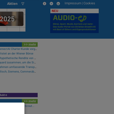
Impressum
|
Cookies
Aktien ▽
NEU
>> mehr
Purina als erster NIQ ConnectAI Charter-Kunde vorgestellt
listet an der Wiener Börse
Perpetuals meldet eine hypothetische Rendite von 380 % im Backtest der KI-Engine, die die risikofreie Handelsplattform „UpsideOnly“ antreibt
LTM arbeitet mit Chainguard zusammen, um die Sicherheit der Software-Lieferkette durch BlueVerse™ RightLogic zu stärken
Cloudflare bietet Unternehmen umfassende Transparenz zur Überprüfung und Analyse des KI-Einsatzes
Wie Manz, Wirecard, Drillisch, Siemens, Commerzbank und FACC für Gesprächsstoff sorgten
dukte
>> mehr
n Co.Ltd, Nintendo, Scout...
llisch, Siemens,