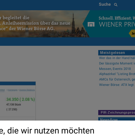
Suche
Meistgelesen
Messen, Events 2018
AMCs für Österreich, ge
Wiener Börse: ATX legt
PIR-Zeichnungspro
Newsflow
Wiener Börse: ATX legt
e, die wir nutzen möchten
Wiener Börse Nebenwert