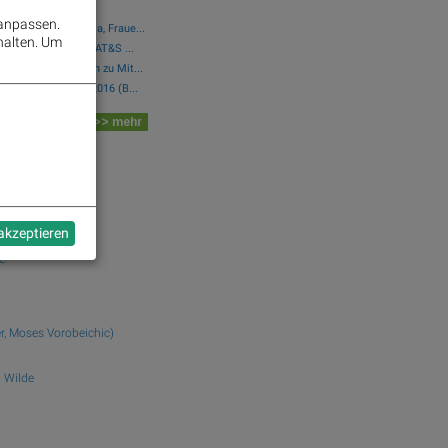
 anpassen.
ita, Wolftank-Adisa, Fraue...
halten.
Um
Group, voestalpine, AT&S ...
kpicking Österreich zu Mit...
itte wieder so wie 2016 (B...
 Board
>> mehr
dek.com
on)
 akzeptieren
e
r, Moses Vorobeichic)
 Wilde