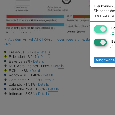
Hier können S
Sie haben das 
mehr zu erfah
Bö
↓
2
>> Aus dem Artikel: ATX TR-Frühmover: voestalpine, Bawag, Uniqa, DO
Be
OMV
↓
1
Fresenius : 5.12%
» Details
Beiersdorf : 3.94%
» Details
Ausgewählte
Bayer : 3.38%
» Details
MTU Aero Engines : 1.68%
» Details
E.ON : 1.48%
» Details
Vonovia SE : -1.48%
» Details
Continental : -1.39%
» Details
Zalando : -1.51%
» Details
Deutsche Post : -1.80%
» Details
Infineon : -3.93%
» Details