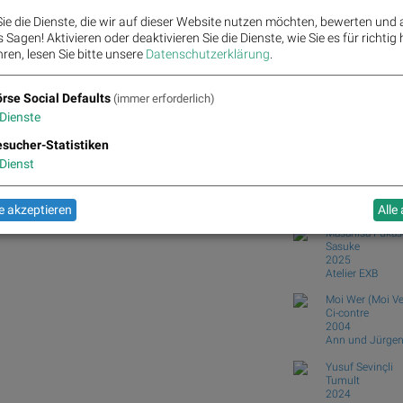
meh...
ie die Dienste, die wir auf dieser Website nutzen möchten, bewerten und
Wie Wolford, RHI Magnes
Sagen! Aktivieren oder deaktivieren Sie die Dienste, wie Sie es für richtig 
Wie Lenzing, RBI, Erste 
ren, lesen Sie bitte unsere
Datenschutzerklärung
.
Österreich-Depots: Stoc
Börsegeschichte 5.8.: B
rse Social Defaults
(immer erforderlich)
Börse Social Club
Dienste
Books
josefchla
&CO, RBI, Verbund, Erste Group, SBO, EVN und
sucher-Statistiken
Dienst
Larry Clark
Tulsa (first editi
1971
Lustrum Press
 akzeptieren
Alle
Masahisa Fukas
Sasuke
2025
Atelier EXB
Moi Wer (Moi Ve
Ci-contre
2004
Ann und Jürgen
Yusuf Sevinçli
Tumult
2024