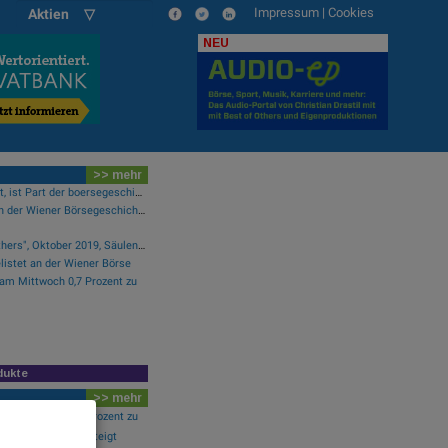
Impressum
|
Cookies
Aktien ▽
NEU
>> mehr
Wer das in der Hand hält, ist Part der boersegeschichte.at
Der lässigste Moment in der Wiener Börsegeschichte
Alphazirkel "Listing Brothers", Oktober 2019, Säulenhalle Wiener Börse
listet an der Wiener Börse
 am Mittwoch 0,7 Prozent zu
dukte
>> mehr
 am Mittwoch 0,7 Prozent zu
e-Blick: Wolford steigt