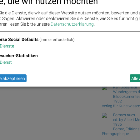
e, die wir nutzen möchten
wikifolio Champion per 
Wiener Börse Party: ATX
ie die Dienste, die wir auf dieser Website nutzen möchten, bewerten und
Wie Baumot Group, Rhoe
Sagen! Aktivieren oder deaktivieren Sie die Dienste, wie Sie es für richtig 
Posta...
ren, lesen Sie bitte unsere
Datenschutzerklärung
.
Wie Wirecard, Manz, N
Technologies,...
rse Social Defaults
(immer erforderlich)
Börse Social Club
Dienste
BO, Wienerberger, Porr, Verbund, OMV, Bawag und
Books
josefchla
sucher-Statistiken
Dienst
Machiel Botma
Rainchild
2004
Schaden
 akzeptieren
Alle
Karl Blossfeldt
Wundergarten d
Bilddokumente 
1932
Verlag für Kunstwisse
Formes nues
ed. by Albert Me
1935
Forme, Editions
Photographique