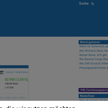
Suche
Meistgelesen
AMCs für Österreich, ge
Wiener Börse: ATX gibt 
PIR-Zeichnungspro
Newsflow
Fear of missing out bei 
wikifolio Champion per 