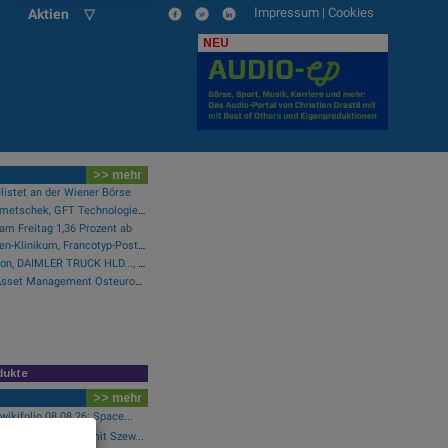
Impressum
|
Cookies
Aktien ▽
NEU
>> mehr
listet an der Wiener Börse
Wie Wirecard, Manz, Nemetschek, GFT Technologies, SAP und Rocket Internet für Gesprächsstoff sorgten
am Freitag 1,36 Prozent ab
Wie Baumot Group, Rhoen-Klinikum, Francotyp-Postalia, Tele Columbus, European Lithium und Lanxess für Gesprächsstoff sorgten
Wie SAP, Scout24, Infineon, DAIMLER TRUCK HLD..., Zalando und Allianz für Gesprächsstoff im DAX sorgten
Pressegespräch Erste Asset Management Osteuropa Aktien
dukte
>> mehr
wikifolio 08.08.26: Space...
..: Simon Weishar mit Szew...