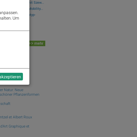
..: Simon Weishar mit Szew...
 schwächer, Bajaj Mobility...
 anpassen.
n-Klinikum, Francotyp-
halten.
Um
emetschek, GFT
 Board
>> mehr
dek.com
n
 akzeptieren
er Natur. Neue
schöner Pflanzenformen
nschaft
ntzel et Albert Roux
 d'Art Graphique et