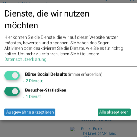
Verbund, AT&S und EVN
Mobility,...
Dienste, die wir nutzen
Fear of missing out bei wikifolio
Palfinger : 1.32%
» Details
07.08.26: Alpha...
voestalpine : 0.23%
» Details
möchten
wikifolio Champion per ..: Simon Weishar
CA Immo : 0.21%
» Details
mit Szew...
Uniqa : 0.05%
» Details
DO&CO : 0.00%
» Details
ATX TR-Frühmover: Österreichische
Hier können Sie die Dienste, die wir auf dieser Website nutzen
Erste Group : -1.19%
» Details
Post, AT&S, Str...
möchten, bewerten und anpassen. Sie haben das Sagen!
Bawag : -1.34%
» Details
Aktivieren oder deaktivieren Sie die Dienste, wie Sie es für richtig
DAX-Frühmover: DAIMLER TRUCK HLD...,
Strabag : -1.56%
» Details
halten.
Um mehr zu erfahren, lesen Sie bitte unsere
SAP, Scout24...
AT&S : -2.23%
» Details
Datenschutzerklärung
.
Analysten zu Kontron: "Q2 stärkt unser
Österreichische Post : -4.48%
»
Vertrauen ...
Details
Börse Social Defaults
(immer erforderlich)
Börse Social Club Board
>>
↓
2
Dienste
mehr
Books
Besucher-Statistiken
josefchladek.com
↓
1
Dienst
Joan van der Keuken
Wij zijn 17
Ausgewählte akzeptieren
Alle akzeptieren
1955
C.A.J. van Dishoeck
Robert Frank
The Lines of My Hand