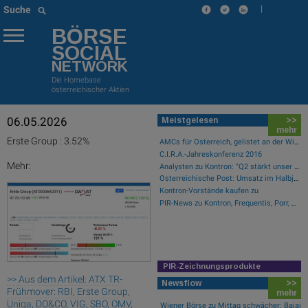
|
Suche
BÖRSE
SOCIAL
NETWORK
Die Homebase
österreichischer Aktien
06.05.2026
Meistgelesen
>>
mehr
Erste Group : 3.52%
AMCs für Österreich, gelistet an der Wiener Börse
C.I.R.A.-Jahreskonferenz 2016
Mehr:
Analysten zu Kontron: "Q2 stärkt unser Vertrauen in die verbesserte operative Qualität"
Österreichische Post: Umsatz im Halbjahr gestiegen, Ergebnis rückläufig
Kontron-Vorstände kaufen zu
PIR-News zu Kontron, Frequentis, Porr, BKS, Research zu Erste Group, Verbund (Christine Petzwinkler)
PIR-Zeichnungsprodukte
>> Aus dem Artikel: ATX TR-
Newsflow
>>
Frühmover: RBI, Erste Group,
mehr
Uniqa, DO&CO, VIG, SBO, OMV,
Wiener Börse zu Mittag schwächer: Bajaj