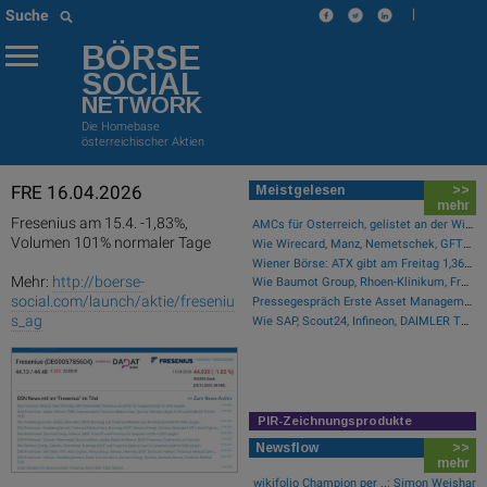
|
Suche
BÖRSE
SOCIAL
NETWORK
Die Homebase
österreichischer Aktien
FRE 16.04.2026
Meistgelesen
>>
mehr
Fresenius am 15.4. -1,83%,
AMCs für Österreich, gelistet an der Wiener Börse
Volumen 101% normaler Tage
Wie Wirecard, Manz, Nemetschek, GFT Technologies, SAP und Rocket Internet für Gesprächsstoff sorgten
Wiener Börse: ATX gibt am Freitag 1,36 Prozent ab
Mehr:
http://boerse-
Wie Baumot Group, Rhoen-Klinikum, Francotyp-Postalia, Tele Columbus, European Lithium und Lanxess für Gesprächsstoff sorgten
social.com/launch/aktie/freseniu
Pressegespräch Erste Asset Management Osteuropa Aktien
s_ag
Wie SAP, Scout24, Infineon, DAIMLER TRUCK HLD..., Zalando und Allianz für Gesprächsstoff im DAX sorgten
PIR-Zeichnungsprodukte
Newsflow
>>
mehr
wikifolio Champion per ..: Simon Weishar