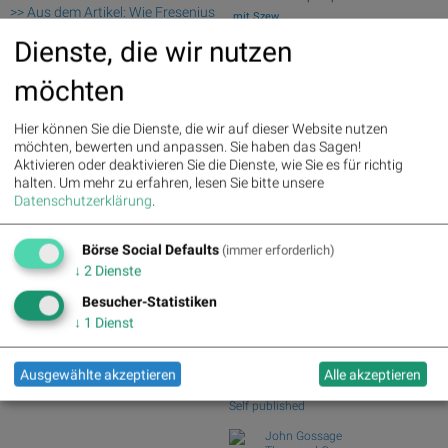
>> Aus dem Artikel: Wie Fresenius
mit Szew...
Medical Care, Brenntag, SAP,
Wiener Börse Party: ATX schwächer,
Dienste, die wir nutzen
Rheinmetall, Fresenius und BASF
Bajaj Mobility...
für Gesprächsstoff im DAX
Wie Baumot Group, Rhoen-Klinikum,
möchten
sorgten
Francotyp-Posta...
Palfinger : 1.32%
» Details
Wie Wirecard, Manz, Nemetschek, GFT
Hier können Sie die Dienste, die wir auf dieser Website nutzen
voestalpine : 0.23%
» Details
Technologies,...
möchten, bewerten und anpassen. Sie haben das Sagen!
CA Immo : 0.21%
» Details
Wie SAP, Scout24, Infineon, DAIMLER
Aktivieren oder deaktivieren Sie die Dienste, wie Sie es für richtig
Uniqa : 0.05%
» Details
TRUCK HLD...,...
halten.
Um mehr zu erfahren, lesen Sie bitte unsere
DO&CO : 0.00%
» Details
Wiener Börse: ATX gibt am Freitag 1,36
Datenschutzerklärung
.
Erste Group : -1.19%
» Details
Prozent ab
Bawag : -1.34%
» Details
Strabag : -1.56%
» Details
Börse Social Defaults
(immer erforderlich)
Börse Social Club Board
>>
AT&S : -2.23%
» Details
mehr
↓
2
Dienste
Österreichische Post : -4.48%
»
Books
Details
Besucher-Statistiken
josefchladek.com
↓
1
Dienst
Eva Chupikova
Faroe Islands ; Wool, Wind &
Ausgewählte akzeptieren
Alle akzeptieren
Waves
2026
Self published
John Gossage