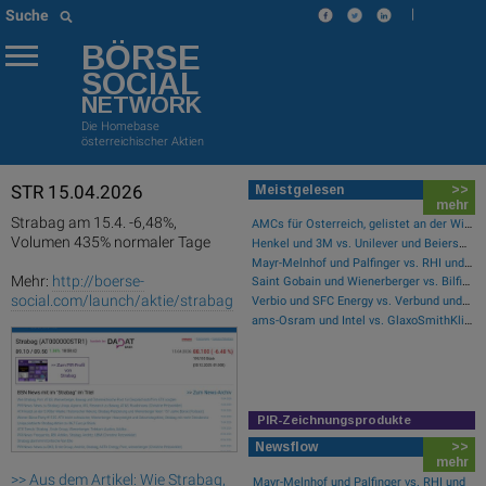
|
Suche
BÖRSE
SOCIAL
NETWORK
Die Homebase
österreichischer Aktien
STR 15.04.2026
Meistgelesen
>>
mehr
Strabag am 15.4. -6,48%,
AMCs für Österreich, gelistet an der Wiener Börse
Volumen 435% normaler Tage
Henkel und 3M vs. Unilever und Beiersdorf – kommentierter KW 32 Peer Group Watch Konsumgüter
Mayr-Melnhof und Palfinger vs. RHI und Andritz – kommentierter KW 32 Peer Group Watch Zykliker Österreich
Mehr:
http://boerse-
Saint Gobain und Wienerberger vs. Bilfinger und HeidelbergCement – kommentierter KW 32 Peer Group Watch Bau & Baustoffe
social.com/launch/aktie/strabag
Verbio und SFC Energy vs. Verbund und Ballard Power Systems – kommentierter KW 32 Peer Group Watch Energie
ams-Osram und Intel vs. GlaxoSmithKline und Ford Motor Co. – kommentierter KW 32 Peer Group Watch Global Innovation 1000
PIR-Zeichnungsprodukte
Newsflow
>>
mehr
>> Aus dem Artikel: Wie Strabag,
Mayr-Melnhof und Palfinger vs. RHI und