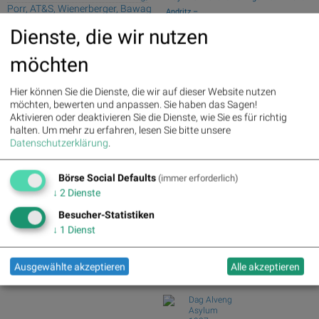
Porr, AT&S, Wienerberger, Bawag
Andritz – ...
und Österreichische Post für
Swiss Re und Generali Assicuraz. vs.
Dienste, die wir nutzen
Gesprächsstoff im ATX sorgten
Zurich Insur...
Tele Columbus und Deutsche Telekom
Palfinger : 1.32%
» Details
möchten
vs. BT Group u...
voestalpine : 0.23%
» Details
CA Immo : 0.21%
» Details
ArcelorMittal und ThyssenKrupp vs.
Hier können Sie die Dienste, die wir auf dieser Website nutzen
Uniqa : 0.05%
» Details
Salzgitter und...
möchten, bewerten und anpassen. Sie haben das Sagen!
DO&CO : 0.00%
» Details
Garmin und adidas vs. World Wrestling
Aktivieren oder deaktivieren Sie die Dienste, wie Sie es für richtig
Erste Group : -1.19%
» Details
Entertainme...
halten.
Um mehr zu erfahren, lesen Sie bitte unsere
Bawag : -1.34%
» Details
Silver Standard Resources und Royal
Datenschutzerklärung
.
Strabag : -1.56%
» Details
Dutch Shell v...
AT&S : -2.23%
» Details
Österreichische Post : -4.48%
»
Börse Social Defaults
(immer erforderlich)
Börse Social Club Board
>>
Details
mehr
↓
2
Dienste
Books
Besucher-Statistiken
josefchladek.com
↓
1
Dienst
Ralph Gibson
The Somnambulist
Ausgewählte akzeptieren
Alle akzeptieren
1970
Lustrum Press
Dag Alveng
Asylum