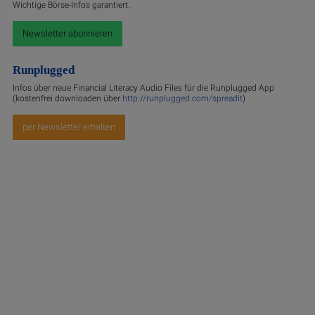
Wichtige Börse-Infos garantiert.
Newsletter abonnieren
Runplugged
Infos über neue Financial Literacy Audio Files für die Runplugged App
(kostenfrei downloaden über
http://runplugged.com/spreadit
)
per Newsletter erhalten