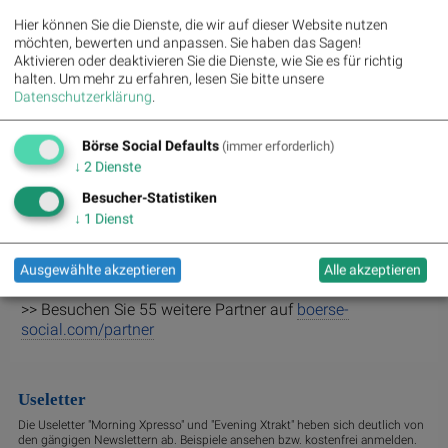
,
,
,
,
,
Frauenthal
Lenzing
Linz Textil Holding
Wolford
Wolftank-Adisa
Hier können Sie die Dienste, die wir auf dieser Website nutzen
,
,
,
,
Wiener Privatbank
BTV AG
BKS Bank Stamm
Amag
CPI Europe
möchten, bewerten und anpassen. Sie haben das Sagen!
.
AG
Aktivieren oder deaktivieren Sie die Dienste, wie Sie es für richtig
halten.
Um mehr zu erfahren, lesen Sie bitte unsere
Datenschutzerklärung
.
Random Partner
Börse Social Defaults
(immer erforderlich)
↓
2
Dienste
Marinomed
Besucher-Statistiken
Marinomed hat die Vision, das Leben von Patienten, die an
Krankheiten mit unzureichenden
↓
1
Dienst
Behandlungsmöglichkeiten leiden, in zwei wichtigen
therapeutischen Bereichen nachhaltig zu verbessern:
Ausgewählte akzeptieren
Alle akzeptieren
Virologie und Immunologie.
>> Besuchen Sie 55 weitere Partner auf
boerse-
social.com/partner
Useletter
Die Useletter "Morning Xpresso" und "Evening Xtrakt" heben sich deutlich von
den gängigen Newslettern ab. Beispiele ansehen bzw. kostenfrei anmelden.