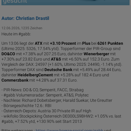
gesucht
Autor: Christian Drastil
12.06.2026, 1235 Zeichen
Heute im #gabb:
Um 13:06 liegt der
ATX
mit
+3.10 Prozent
im
Plus
bei
6261 Punkten
(Ultimo 2025: 5326, 17.54% ytd). Topperformer der PIR-Group sind
DO&CO
mit +7.38% auf 207.25 Euro, dahinter
Wienerberger
mit
+7.30% auf 23.82 Euro und
AT&S
mit +6.50% auf 152.3 Euro. Zum
Vergleich der DAX: 24597 (+1.60%, Ultimo 2025: 24490, -1.14% ytd).
Topperformer DAX sind
Deutsche Bank
mit +5.49% auf 28.44 Euro,
dahinter
HeidelbergCement
mit +5.28% auf 182.4 Euro und
Commerzbank
mit +4.28% auf 37.31 Euro.
- PIR-News: DO & CO, Semperit, FACC, Strabag
- #gabb Volumensradar: Semperit, AT&S, Polytec
- Nachlese: Richard Dobetsberger, Harald Suekar, Ute Greutter
- Börsegeschichte 12.6.: RBI
- Österreich-Depots: Austria 30 Private IR auf High
- wikifolio Stockpicking Öster­reich DE000LS9BHW2: +1.05% vs. last
#gabb, +7.52% ytd, +130.90% seit Start 2013
Bitte weitersagen :
https://www.boerse-social.com/gabb
und