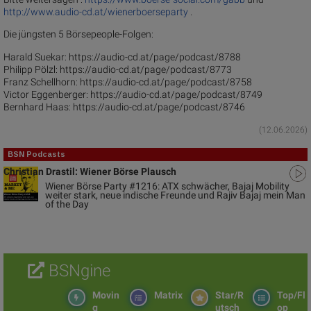
http://www.audio-cd.at/wienerboerseparty
.
Die jüngsten 5 Börsepeople-Folgen:
Harald Suekar: https://audio-cd.at/page/podcast/8788
Philipp Pölzl: https://audio-cd.at/page/podcast/8773
Franz Schellhorn: https://audio-cd.at/page/podcast/8758
Victor Eggenberger: https://audio-cd.at/page/podcast/8749
Bernhard Haas: https://audio-cd.at/page/podcast/8746
(12.06.2026)
BSN Podcasts
Christian Drastil: Wiener Börse Plausch
Wiener Börse Party #1216: ATX schwächer, Bajaj Mobility
weiter stark, neue indische Freunde und Rajiv Bajaj mein Man
of the Day
BSNgine
Movin
Matrix
Star/R
Top/Fl
g
utsch
op