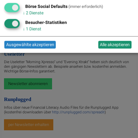
» Nachlese: 10 Vokabel, um Asta besser zu verstehen; Stella Langthaler (au...
Börse Social Defaults
(immer erforderlich)
» PIR-News: Post, Kontron (Christine Petzwinkler)
↓
2
Dienste
» (Christian Drastil)
» Wiener Börse zu Mittag schwächer: Bajaj Mobility, FACC und Agrana gesucht
Besucher-Statistiken
» Börse-Inputs auf Spotify zu u.a. Jugend fragt Asta nach dem
↓
1
Dienst
Geschäftsmod...
» ATX-Trends: VIG, AT&S, Erste Group, Verbund ...
Ausgewählte akzeptieren
Alle akzeptieren
Useletter
Die Useletter "Morning Xpresso" und "Evening Xtrakt" heben sich deutlich von
den gängigen Newslettern ab. Beispiele ansehen bzw. kostenfrei anmelden.
Wichtige Börse-Infos garantiert.
Newsletter abonnieren
Runplugged
Infos über neue Financial Literacy Audio Files für die Runplugged App
(kostenfrei downloaden über
http://runplugged.com/spreadit
)
per Newsletter erhalten