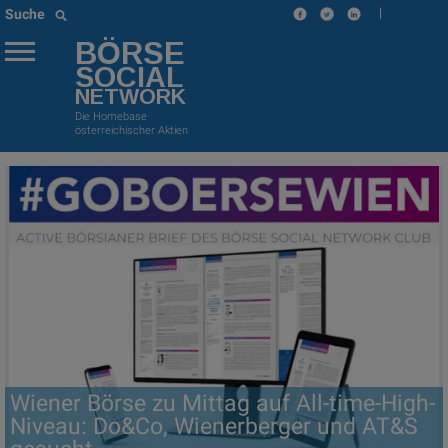
|
Suche
BÖRSE
SOCIAL
NETWORK
Die Homebase
österreichischer Aktien
Wiener Börse zu Mittag auf All-time-High-
Niveau: Do&Co, Wienerberger und AT&S