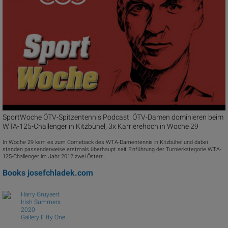
SportWoche ÖTV-Spitzentennis Podcast: ÖTV-Damen dominieren beim
WTA-125-Challenger in Kitzbühel, 3x Karrierehoch in Woche 29
In Woche 29 kam es zum Comeback des WTA-Damentennis in Kitzbühel und dabei
standen passenderweise erstmals überhaupt seit Einführung der Turnierkategorie WTA-
125-Challenger im Jahr 2012 zwei Österr...
Books
josefchladek.com
Harry Gruyaert
Irish Summers
2020
Gallery Fifty One