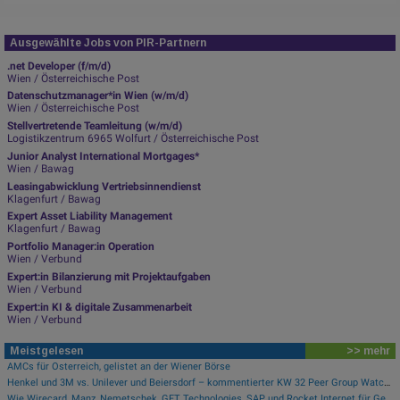
Ausgewählte Jobs von PIR-Partnern
.net Developer (f/m/d)
Wien / Österreichische Post
Datenschutzmanager*in Wien (w/m/d)
Wien / Österreichische Post
Stellvertretende Teamleitung (w/m/d)
Logistikzentrum 6965 Wolfurt / Österreichische Post
Junior Analyst International Mortgages*
Wien / Bawag
Leasingabwicklung Vertriebsinnendienst
Klagenfurt / Bawag
Expert Asset Liability Management
Klagenfurt / Bawag
Portfolio Manager:in Operation
Wien / Verbund
Expert:in Bilanzierung mit Projektaufgaben
Wien / Verbund
Expert:in KI & digitale Zusammenarbeit
Wien / Verbund
Meistgelesen
>> mehr
AMCs für Österreich, gelistet an der Wiener Börse
Henkel und 3M vs. Unilever und Beiersdorf – kommentierter KW 32 Peer Group Watch Konsumgüter
Wie Wirecard, Manz, Nemetschek, GFT Technologies, SAP und Rocket Internet für Gesprächsstoff sorgten