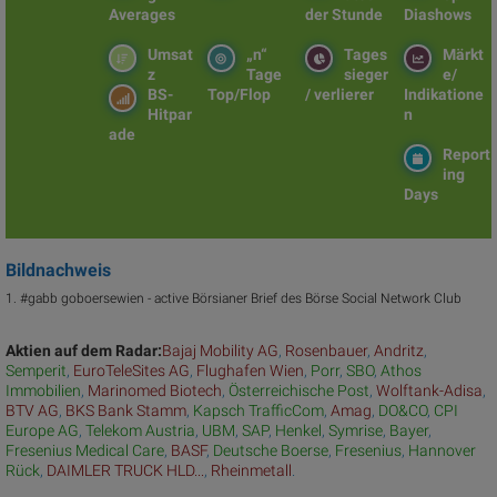
Averages
der Stunde
Diashows
Umsat
„n“
Tages
Märkt
z
Tage
sieger
e/
BS-
Top/Flop
/ verlierer
Indikatione
Hitpar
n
ade
Report
ing
Days
Bildnachweis
1. #gabb goboersewien - active Börsianer Brief des Börse Social Network Club
Aktien auf dem Radar:
Bajaj Mobility AG
,
Rosenbauer
,
Andritz
,
Semperit
,
EuroTeleSites AG
,
Flughafen Wien
,
Porr
,
SBO
,
Athos
Immobilien
,
Marinomed Biotech
,
Österreichische Post
,
Wolftank-Adisa
,
BTV AG
,
BKS Bank Stamm
,
Kapsch TrafficCom
,
Amag
,
DO&CO
,
CPI
Europe AG
,
Telekom Austria
,
UBM
,
SAP
,
Henkel
,
Symrise
,
Bayer
,
Fresenius Medical Care
,
BASF
,
Deutsche Boerse
,
Fresenius
,
Hannover
Rück
,
DAIMLER TRUCK HLD...
,
Rheinmetall
.