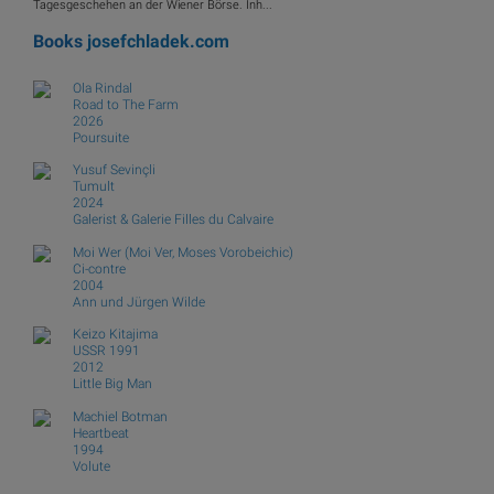
Tagesgeschehen an der Wiener Börse. Inh...
Books
josefchladek.com
Ola Rindal
Road to The Farm
2026
Poursuite
Yusuf Sevinçli
Tumult
2024
Galerist & Galerie Filles du Calvaire
Moi Wer (Moi Ver, Moses Vorobeichic)
Ci-contre
2004
Ann und Jürgen Wilde
Keizo Kitajima
USSR 1991
2012
Little Big Man
Machiel Botman
Heartbeat
1994
Volute