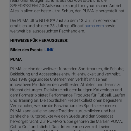
reaktionsfreudigen Schuhs aus ULTRAWEAVE und die
SPEEDSYSTEM 2.0-Außensohle sorgt für dynamischen Antrieb.
Alles in allem der beste Ultra-Schuh, den PUMA je hergestellt hat.
Der PUMA Ultra NITRO™ 7 ist ab dem 13. Juli im Vorverkauf
erhältlich
und ab dem 23. Juli regulär auf
puma.com
sowie
weltweit bei ausgesuchten Fachhändlern.
HINWEISE FÜR HERAUSGEBER:
Bilder des Events:
LINK
PUMA
PUMA ist eine der weltweit führenden Sportmarken, die Schuhe,
Bekleidung und Accessoires entwirft, entwickelt und vertreibt.
Das 1948 gegründete Unternehmen verhilft mit seinen
innovativen Produkten den weltbesten Athleten und Teams zu
Höchstleistungen. Die Marke mit dem kultigen Katzenlogo und
dem Formstrip bietet Performance-Produkte für Fußball, Laufen
und Training an. Die sportlichen Freizeitkollektionen begeistern
Verbraucher, weil sie die Faszination des Sports zelebrieren.
PUMA kann auf eine lange Tradition zurückblicken und hat
zahlreiche Kultprodukte wie den Suede und den Speedcat
hervorgebracht. Zur PUMA-Gruppe gehören die Marken PUMA,
Cobra Golf und stichd. Das Unternehmen vertreibt seine