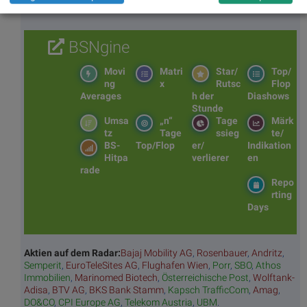
BSNgine
Movi
Matri
Star/
Top/
ng
x
Rutsc
Flop
Averages
h der
Diashows
Stunde
Umsa
„n“
Tage
Märk
tz
Tage
ssieg
te/
BS-
Top/Flop
er/
Indikation
Hitpa
verlierer
en
rade
Repo
rting
Days
Aktien auf dem Radar:
Bajaj Mobility AG
,
Rosenbauer
,
Andritz
,
Semperit
,
EuroTeleSites AG
,
Flughafen Wien
,
Porr
,
SBO
,
Athos
Immobilien
,
Marinomed Biotech
,
Österreichische Post
,
Wolftank-
Adisa
,
BTV AG
,
BKS Bank Stamm
,
Kapsch TrafficCom
,
Amag
,
DO&CO
,
CPI Europe AG
,
Telekom Austria
,
UBM
.