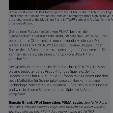
Global sports brand PUMA today opened the PUMA NITRO™ Lab in Los Angel
latest chapter of its innovation platform, and company’s most significant yet,
the global reveal of the Ultra Nitro 7 and NITRO™'s arrival in football for the fi
on a football boot.
Getreu dem Fußball-Leitbild von PUMA, bei dem die
Gemeinschaft an erster Stelle steht, öffnete das Lab seine Türen
bereits für die Öffentlichkeit, noch bevor die Medien vor Ort
waren. Das PUMA NITRO™ Lab begrüßte eine Gruppe junger
Spieler der LA Breakers, eines lokalen Jugendfußballvereins. Sie
konnten sich als Erste einen Eindruck vom Ultra Nitro 7
verschaffen.
Der Mittelpunkt des Labs ist der neue Ultra NITRO™ 7, PUMA's
bislang bedeutendstes Produkt für das Spielfeld. Seit fünf
Jahren bereits hat NITRO™ die Laufbahn revolutioniert und dort
neue Maßstäbe für Schnelligkeit gesetzt. Nun kommt diese
Technologie zum ersten Mal in einem Fußballschuh zum Einsatz
und wird in diesem Sommer auf dem Spielfeld in Aktion
vorgeführt.
Romain Girard, VP of Innovation, PUMA, sagte:
„Bei NITRO dreht
sich alles um eine einzige Frage: Was braucht ein Athlet wirklich,
um schneller zu sein? Fünf Jahre lang haben wir NITRO