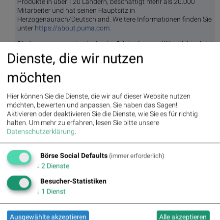
Produkte in über 120 Ländern, beschäftigt mehr als 20.000
Mitarbeiter und hat seinen Hauptsitz in
Herzogenaurach/Deutschland. Weitere Informationen finden Sie
unter
https://about.puma.com
.
Die Ausgangssprache, in der der Originaltext veröffentlicht wird,
ist die offizielle und autorisierte Version. Übersetzungen werden
Dienste, die wir nutzen
zur besseren Verständigung mitgeliefert. Nur die Sprachversion,
die im Original veröffentlicht wurde, ist rechtsgültig. Gleichen Sie
möchten
deshalb Übersetzungen mit der originalen Sprachversion der
Veröffentlichung ab.
Hier können Sie die Dienste, die wir auf dieser Website nutzen
möchten, bewerten und anpassen. Sie haben das Sagen!
Aktivieren oder deaktivieren Sie die Dienste, wie Sie es für richtig
Originalversion auf businesswire.com ansehen:
halten.
Um mehr zu erfahren, lesen Sie bitte unsere
https://www.businesswire.com/news/home/20260610881144/
Datenschutzerklärung
.
de/
Börse Social Defaults
(immer erforderlich)
↓
2
Dienste
BSN Podcasts
Besucher-Statistiken
Christian Drastil: Wiener Börse Plausch
↓
1
Dienst
Wiener Börse Party #1216: ATX schwächer, Bajaj
Mobility weiter stark, neue indische Freunde und Rajiv
Bajaj mein Man of the Day
Ausgewählte akzeptieren
Alle akzeptieren