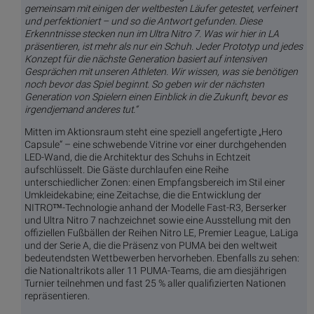
gemeinsam mit einigen der weltbesten Läufer getestet, verfeinert
und perfektioniert – und so die Antwort gefunden. Diese
Erkenntnisse stecken nun im Ultra Nitro 7. Was wir hier in LA
präsentieren, ist mehr als nur ein Schuh. Jeder Prototyp und jedes
Konzept für die nächste Generation basiert auf intensiven
Gesprächen mit unseren Athleten. Wir wissen, was sie benötigen
noch bevor das Spiel beginnt. So geben wir der nächsten
Generation von Spielern einen Einblick in die Zukunft, bevor es
irgendjemand anderes tut.“
Mitten im Aktionsraum steht eine speziell angefertigte „Hero
Capsule“ – eine schwebende Vitrine vor einer durchgehenden
LED-Wand, die die Architektur des Schuhs in Echtzeit
aufschlüsselt. Die Gäste durchlaufen eine Reihe
unterschiedlicher Zonen: einen Empfangsbereich im Stil einer
Umkleidekabine; eine Zeitachse, die die Entwicklung der
NITRO™-Technologie anhand der Modelle Fast-R3, Berserker
und Ultra Nitro 7 nachzeichnet sowie eine Ausstellung mit den
offiziellen Fußbällen der Reihen Nitro LE, Premier League, LaLiga
und der Serie A, die die Präsenz von PUMA bei den weltweit
bedeutendsten Wettbewerben hervorheben. Ebenfalls zu sehen:
die Nationaltrikots aller 11 PUMA-Teams, die am diesjährigen
Turnier teilnehmen und fast 25 % aller qualifizierten Nationen
repräsentieren.