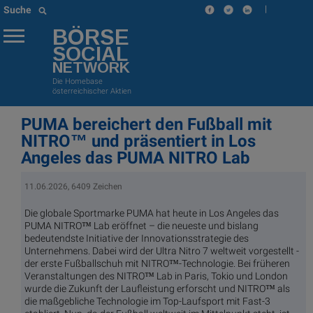
|
Suche
BÖRSE
SOCIAL
NETWORK
Die Homebase
österreichischer Aktien
PUMA bereichert den Fußball mit
NITRO™ und präsentiert in Los
Angeles das PUMA NITRO Lab
11.06.2026, 6409 Zeichen
Die globale Sportmarke PUMA hat heute in Los Angeles das
PUMA NITRO™ Lab eröffnet – die neueste und bislang
bedeutendste Initiative der Innovationsstrategie des
Unternehmens. Dabei wird der Ultra Nitro 7 weltweit vorgestellt -
der erste Fußballschuh mit NITRO™-Technologie. Bei früheren
Veranstaltungen des NITRO™ Lab in Paris, Tokio und London
wurde die Zukunft der Laufleistung erforscht und NITRO™ als
die maßgebliche Technologie im Top-Laufsport mit Fast-3