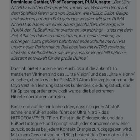
Dominique Gathier, VP of Teamsport, PUMA, sagte:
„Der Ultra
NITRO 7 wird bei dem größten Turnier der Welt sein Debüt auf
dem Spielfeld feiern und von Spielern wie Pulisic, Dalot, Gakpo
und anderen auf dem Feld getragen werden. Mit dem PUMA
NITRO Lab haben wir einen Raum geschaffen, der zeigt, wie
PUMA den Fußball mit Innovationen voranbringt – stets mit dem
Ziel, Athleten dabei zu unterstützen, ihre beste Leistung zu
erbringen. Dazu gehören bahnbrechende Schuhe mit NITRO,
unser neuer Performance-Ball ebenfalls mit NITRO sowie die
stärkste Trikotkollektion, die wir je zusammengestellt haben –
allesamt entwickelt für die große Bühne.“
Das Lab bietet zudem einen Ausblick auf die Zukunft. In
mattierten Vitrinen sind das „Ultra Vision“ und das „Ultra Vision∞“
zu sehen, ebenso wie der PUMA 3D Atom-Konzeptschuh und die
Cryo Vest, ein leistungsstarkes kühlendes Kleidungsstück, das
für Spitzensportler entwickelt wurde, die bei extremen
Hitzetemperaturen antreten.
Basierend auf der einfachen Idee, dass sich jeder Abstoß
schneller anfühlen sollte, führt der Ultra Nitro 7 das
NITROFOAM™ ELITE ein. Es ist in die Einlegesohle und das
Fußbett integriert und springt nach jeder Kompression wieder
zurück, sodass bei jedem Kontakt Energie zurückgegeben wird.
Mit einem Gewicht von nur 180 g besteht das Obermaterial des