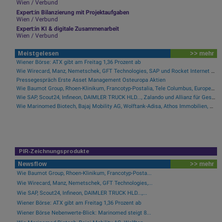
Wien / Verbund
Expert:in Bilanzierung mit Projektaufgaben
Wien / Verbund
Expert:in KI & digitale Zusammenarbeit
Wien / Verbund
Meistgelesen
>> mehr
Wiener Börse: ATX gibt am Freitag 1,36 Prozent ab
Wie Wirecard, Manz, Nemetschek, GFT Technologies, SAP und Rocket Internet für Gesprächsstoff sorgten
Pressegespräch Erste Asset Management Osteuropa Aktien
Wie Baumot Group, Rhoen-Klinikum, Francotyp-Postalia, Tele Columbus, European Lithium und Lanxess für Gesprächsstoff sorgten
Wie SAP, Scout24, Infineon, DAIMLER TRUCK HLD..., Zalando und Allianz für Gesprächsstoff im DAX sorgten
Wie Marinomed Biotech, Bajaj Mobility AG, Wolftank-Adisa, Athos Immobilien, Rosenbauer und Telekom Austria für Gesprächsstoff in Österreich sorgten
PIR-Zeichnungsprodukte
Newsflow
>> mehr
Wie Baumot Group, Rhoen-Klinikum, Francotyp-Posta...
Wie Wirecard, Manz, Nemetschek, GFT Technologies,...
Wie SAP, Scout24, Infineon, DAIMLER TRUCK HLD...,...
Wiener Börse: ATX gibt am Freitag 1,36 Prozent ab
Wiener Börse Nebenwerte-Blick: Marinomed steigt 8...