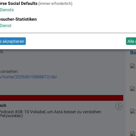
rse Social Defaults
us den Bereichen Industrieprodukte, Medizintechnik, Transport,
(immer erforderlich)
Wi
e Prozessindustrie. Unser Hauptsitz befindet sich in Indien und
sch
Dienste
ber 23.800 Mitarbeiter in 22 globalen Designzentren, 31 globalen
Alt
sucher-Statistiken
bors. Weitere Informationen zu L&T Technology Services erhalten
et
Dienst
Die
Aud
ltext veröffentlicht wird, ist die offizielle und autorisierte
Mot
sseren Verständigung mitgeliefert. Nur die Sprachversion, die im
 akzeptieren
Alle
das
htsgültig. Gleichen Sie deshalb Übersetzungen mit der originalen
b.
B
m ansehen:
ws/home/20260610888872/de/
usch
 Podcast #38: 10 Vokabel, um Asta besser zu verstehen
Petzwinkler)