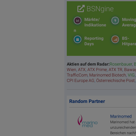
BSNgine
Märkte/
Movin
Indikatione
Averag
n
Reporting
BS-
Days
Hitpar
Aktien auf dem Radar:
Rosenbauer
,
B
Wien
,
ATX
,
ATX Prime
,
ATX TR
,
Bawa
TrafficCom
,
Marinomed Biotech
,
VIG
CPI Europe AG
,
Österreichische Post
Random Partner
Marinomed
Marinomed hat d
unzureichenden 
Bereichen nachh