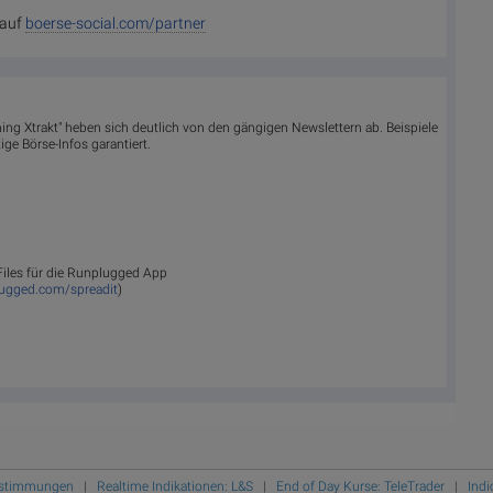
 auf
boerse-social.com/partner
ing Xtrakt" heben sich deutlich von den gängigen Newslettern ab. Beispiele
ge Börse-Infos garantiert.
 Files für die Runplugged App
lugged.com/spreadit
)
Bestimmungen
|
Realtime Indikationen: L&S
|
End of Day Kurse: TeleTrader
|
Indi