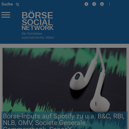
|
Suche
BÖRSE
SOCIAL
NETWORK
Die Homebase
österreichischer Aktien
Börse-Inputs auf Spotify zu u.a. B&C, RBI,
NLB, OMV, Societe Generale,