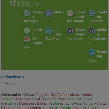
BSNgine
Movin
Matrix
Star/R
Top/Fl
g
utsch
op
Averages
der Stunde
Diashows
Umsat
„n“
Tages
Märkt
z
Tage
sieger
e/
BS-
Top/Flop
/ verlierer
Indikatione
Hitpar
n
ade
Report
ing
Days
Bildnachweis
1. Podcast
Aktien auf dem Radar:
Bajaj Mobility AG
,
Rosenbauer
,
Andritz
,
Semperit
,
EuroTeleSites AG
,
Flughafen Wien
,
Porr
,
SBO
,
Athos
Immobilien
,
Marinomed Biotech
,
Österreichische Post
,
Wolftank-Adisa
,
BTV AG
,
BKS Bank Stamm
,
Kapsch TrafficCom
,
Amag
,
DO&CO
,
CPI