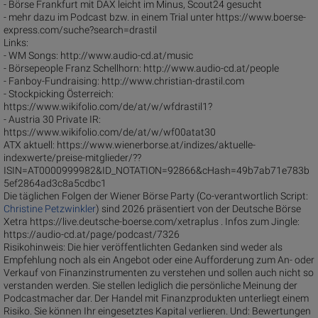
- Börse Frankfurt mit DAX leicht im Minus, Scout24 gesucht
- mehr dazu im Podcast bzw. in einem Trial unter https://www.boerse-
express.com/suche?search=drastil
Links:
- WM Songs: http://www.audio-cd.at/music
- Börsepeople Franz Schellhorn: http://www.audio-cd.at/people
- Fanboy-Fundraising: http://www.christian-drastil.com
- Stockpicking Österreich:
https://www.wikifolio.com/de/at/w/wfdrastil1?
- Austria 30 Private IR:
https://www.wikifolio.com/de/at/w/wf00atat30
ATX aktuell: https://www.wienerborse.at/indizes/aktuelle-
indexwerte/preise-mitglieder/??
ISIN=AT0000999982&ID_NOTATION=92866&cHash=49b7ab71e783b
5ef2864ad3c8a5cdbc1
Die täglichen Folgen der Wiener Börse Party (Co-verantwortlich Script:
Christine Petzwinkler
) sind 2026 präsentiert von der Deutsche Börse
Xetra https://live.deutsche-boerse.com/xetraplus . Infos zum Jingle:
https://audio-cd.at/page/podcast/7326
Risikohinweis: Die hier veröffentlichten Gedanken sind weder als
Empfehlung noch als ein Angebot oder eine Aufforderung zum An- oder
Verkauf von Finanzinstrumenten zu verstehen und sollen auch nicht so
verstanden werden. Sie stellen lediglich die persönliche Meinung der
Podcastmacher dar. Der Handel mit Finanzprodukten unterliegt einem
Risiko. Sie können Ihr eingesetztes Kapital verlieren. Und: Bewertungen