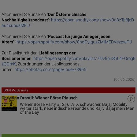
Abonnieren Sie unseren
"Der Österreichische
Nachhaltigkeitspodcast"
:
https://open.spotify.com/show/0o3zTp8jcD
au4xunqzMFlJ
Abonnieren Sie unseren
"Podcast für junge Anleger jeden
Alters":
https://open.spotify.com/show/0hqGyjquzZMIMEDVezpwPU
Zur Playlist mit den
Lieblingssongs der
BörsianerInnen
:
https://open.spotify.com/playlist/7l9vfipnShL4FOmgE
zQGmK
, Zuordnungen der Lieblingssongs
unter:
https://photaq.com/page/index/3965
(06.06.2026)
BSN Podcasts
Christian Drastil: Wiener Börse Plausch
Wiener Börse Party #1216: ATX schwächer, Bajaj Mobility
weiter stark, neue indische Freunde und Rajiv Bajaj mein Man
of the Day