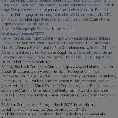
Distribution Europe bei Societe Generale Corporate and Investment
Banking zu Gast. Sein Haus hat für alle Kategorien eingereicht und ich
frage Peter, auf welche Kategorien er besonders hinblickt. Peter ist
auch im Führungsgremium des Deutschen Zertifikateverbands BSW
aktiv, auch darüber sprechen, ebenso über die Commerzbank-Rolle.
https://www.sg-zertifikate.at
Peter im Börsepeople-Podcast: https://audio-
cd.at/page/podcast/8222
Der komplette Countdown unter http://www.audio-cd.at/zertifikate
Bisherige Folgen des Countdowns:
Christian Scheid
, Publikumswahl
Final Call, Ronald Nemec, Judith Pap Gründungsstory,
Robert Gillinger
,
Alexandra Baldessarini
, Marianne Kögel,
Heinz Karasek
,
Heiko Geiger
,
Bernhard Grabmayr
,
Frank Weingarts
,
Thomas Rainer
,
Philipp Arnold
,
Lars Reichel, Peter Bösenberg.
Fanboy-Buch mit Zertifikate-Content: http://www.christian-drastil.com
About: Structures are my best Friends. In Kooperation mit dem
Zertifikate Forum Austria (ZFA) und presented by Raiffeisen Zertifikate,
Erste Group, BNP Paribas, Societe Generale, UBS, Vontobel, dad.at,
gettex, wikifolio und Börse Frankfurt Zertifikate gibt es Podcasts zum
Zertifikate-Markt in Österreich. Und freilich zum Award wieder eine
grosse Print-Sondernummer. Heuer besonders gross. Ganz besonders
gross.
20 Seiten Zertifikate im Börsejahrbuch 2025: https://boerse-
social.com/pdf/magazines/boersehandbuch_24_25
Risikohinweis: Die hier veröffentlichten Gedanken sind weder als