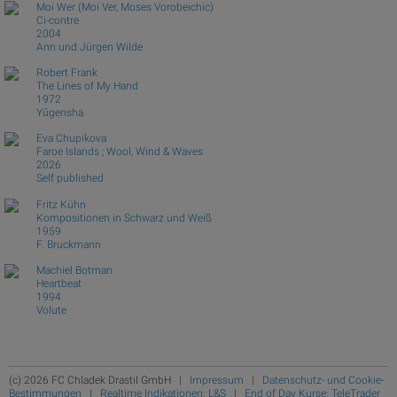
Moi Wer (Moi Ver, Moses Vorobeichic)
Ci-contre
2004
Ann und Jürgen Wilde
Robert Frank
The Lines of My Hand
1972
Yūgensha
Eva Chupikova
Faroe Islands ; Wool, Wind & Waves
2026
Self published
Fritz Kühn
Kompositionen in Schwarz und Weiß
1959
F. Bruckmann
Machiel Botman
Heartbeat
1994
Volute
(c) 2026 FC Chladek Drastil GmbH |
Impressum
|
Datenschutz- und Cookie-
Bestimmungen
|
Realtime Indikationen: L&S
|
End of Day Kurse: TeleTrader