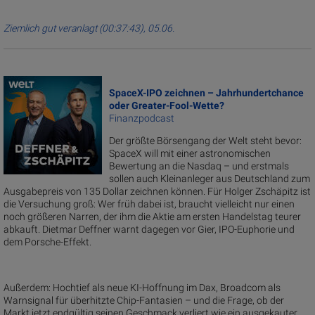
Ziemlich gut veranlagt (00:37:43), 05.06.
SpaceX-IPO zeichnen – Jahrhundertchance
oder Greater-Fool-Wette?
Finanzpodcast
Der größte Börsengang der Welt steht bevor:
SpaceX will mit einer astronomischen
Bewertung an die Nasdaq – und erstmals
sollen auch Kleinanleger aus Deutschland zum
Ausgabepreis von 135 Dollar zeichnen können. Für Holger Zschäpitz ist
die Versuchung groß: Wer früh dabei ist, braucht vielleicht nur einen
noch größeren Narren, der ihm die Aktie am ersten Handelstag teurer
abkauft. Dietmar Deffner warnt dagegen vor Gier, IPO-Euphorie und
dem Porsche-Effekt.
Außerdem: Hochtief als neue KI-Hoffnung im Dax, Broadcom als
Warnsignal für überhitzte Chip-Fantasien – und die Frage, ob der
Markt jetzt endgültig seinen Geschmack verliert wie ein ausgekauter