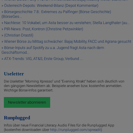
» Österreich-Depots: Weekend-Bilanz (Depot Kommentar)
» Börsegeschichte 7.8.: Extremes zu Palfinger (Börse Geschichte)
(BörseGes...
» Nachlese: 10 Vokabel, um Asta besser zu verstehen; Stella Langthaler (au...
» PIR-News: Post, Kontron (Christine Petzwinkler)
» (Christian Drastil)
» Wiener Börse zu Mittag schwächer: Bajaj Mobility, FACC und Agrana gesucht
» Börse-Inputs auf Spotify zu u.a. Jugend fragt Asta nach dem
Geschäftsmod...
» ATX-Trends: VIG, AT&S, Erste Group, Verbund ...
Useletter
Die Useletter "Morning Xpresso" und "Evening Xtrakt" heben sich deutlich von
den gängigen Newslettern ab. Beispiele ansehen bzw. kostenfrei anmelden.
Wichtige Börse-Infos garantiert.
Newsletter abonnieren
Runplugged
Infos über neue Financial Literacy Audio Files für die Runplugged App
(kostenfrei downloaden über
http://runplugged.com/spreadit
)