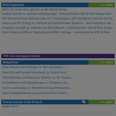
Meistgelesen
>> mehr
AMCs für Österreich, gelistet an der Wiener Börse
Henkel und 3M vs. Unilever und Beiersdorf – kommentierter KW 32 Peer Group Watch Konsumgüter
Wie Wirecard, Manz, Nemetschek, GFT Technologies, SAP und Rocket Internet für Gesprächsstoff sorgten
Verbio und SFC Energy vs. Verbund und Ballard Power Systems – kommentierter KW 32 Peer Group Watch Energie
Snapchat und SAP vs. Zalando und RIB Software – kommentierter KW 32 Peer Group Watch Computer, Software & Internet
Erste Group und RBI vs. Sberbank und HSBC Holdings – kommentierter KW 32 Peer Group Watch Banken
PIR-Zeichnungsprodukte
Newsflow
>> mehr
Mayr-Melnhof und Palfinger vs. RHI und Andritz – ...
Swiss Re und Generali Assicuraz. vs. Zurich Insur...
Tele Columbus und Deutsche Telekom vs. BT Group u...
ArcelorMittal und ThyssenKrupp vs. Salzgitter und...
Garmin und adidas vs. World Wrestling Entertainme...
Silver Standard Resources und Royal Dutch Shell v...
Börse Social Club Board
>> mehr
#gabb #2161