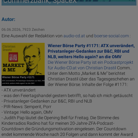
Commerzbank, SpaceX
Autor:
06.06.2026, 7923 Zeichen
Eine Auswahl der Redaktion von
audio-cd.at
und
boerse-social.com
:
Wiener Börse Party #1171: ATX unverändert,
Privatanleger-Gedanken zur B&C, RBI und
NLB, weiters Hello again? an die OMV
Die Wiener Börse Party ist ein Podcastprojekt
für Audio-CD.at von
Christian Drastil
Comm..
Unter dem Motto „Market & Me“ berichtet
Christian Drastil über das Tagesgeschehen an
der Wiener Börse. Inhalte der Folge #1171:
- ATX unverändert
- was den Feiertagshandel gestern betrifft, so hab ich mich getäuscht
- Privatanleger-Gedanken zur B&C, RBI und NLB
- PIR-News: Semperit, Porr
- Vintage: Hello again, OMV
- Judith Pap läutet die Opening Bell für Freitag. Die Stimme des
Kinderradios Radino hat für meinen 20-Jahre-ZFA-Podcast-
Countdown die Gründungsmotivation eingelesen. Der Countdown
endet kommende Woche nach 20 Folgen und dann kommt der Award