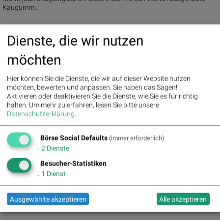
Kaugummi.
Dienste, die wir nutzen
DEFFNER & ZSCHÄPITZ sind wie das wahre Leben. Wie Optimist und
Pessimist. Im wöchentlichen WELT-Podcast diskutieren und streiten die
möchten
Journalisten Dietmar Deffner und Holger Zschäpitz über die wichtigen
Wirtschaftsthemen des Alltags.
Hier können Sie die Dienste, die wir auf dieser Website nutzen
möchten, bewerten und anpassen. Sie haben das Sagen!
Aktivieren oder deaktivieren Sie die Dienste, wie Sie es für richtig
Schreibt uns an:
wirtschaftspodcast@welt.de
halten.
Um mehr zu erfahren, lesen Sie bitte unsere
Datenschutzerklärung
.
Impressum:
Börse Social Defaults
https://www.welt.de/services/article7893735/Impressum.html
(immer erforderlich)
Datenschutzerklärung:
↓
2
Dienste
https://www.welt.de/services/article157550705/Datenschutzerklaeru
Besucher-Statistiken
ng-WELT-DIGITAL.html
↓
1
Dienst
Deffner und Zschäpitz – Der Wirtschafts-Talk von WELT (00:09:30),
06.06.
Ausgewählte akzeptieren
Alle akzeptieren