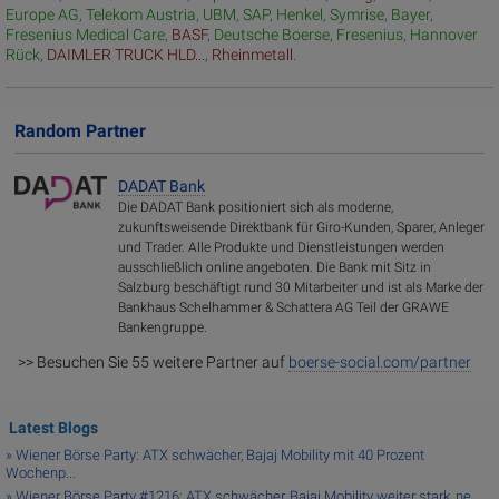
Europe AG
,
Telekom Austria
,
UBM
,
SAP
,
Henkel
,
Symrise
,
Bayer
,
Fresenius Medical Care
,
BASF
,
Deutsche Boerse
,
Fresenius
,
Hannover
Rück
,
DAIMLER TRUCK HLD...
,
Rheinmetall
.
Random Partner
DADAT Bank
Die DADAT Bank positioniert sich als moderne,
zukunftsweisende Direktbank für Giro-Kunden, Sparer, Anleger
und Trader. Alle Produkte und Dienstleistungen werden
ausschließlich online angeboten. Die Bank mit Sitz in
Salzburg beschäftigt rund 30 Mitarbeiter und ist als Marke der
Bankhaus Schelhammer & Schattera AG Teil der GRAWE
Bankengruppe.
>> Besuchen Sie 55 weitere Partner auf
boerse-social.com/partner
Latest Blogs
» Wiener Börse Party: ATX schwächer, Bajaj Mobility mit 40 Prozent
Wochenp...
» Wiener Börse Party #1216: ATX schwächer, Bajaj Mobility weiter stark, ne...