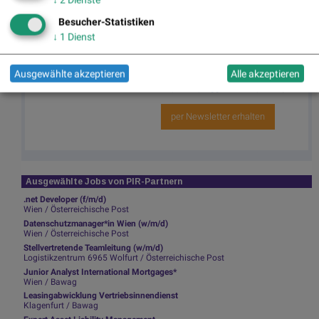
Newsletter abonnieren
Besucher-Statistiken
Runplugged
↓
1
Dienst
Infos über neue Financial Literacy
Audio Files für die Runplugged App
Ausgewählte akzeptieren
Alle akzeptieren
(kostenfrei downloaden über
http://runplugged.com/spreadit
)
per Newsletter erhalten
Ausgewählte Jobs von PIR-Partnern
.net Developer (f/m/d)
Wien / Österreichische Post
Datenschutzmanager*in Wien (w/m/d)
Wien / Österreichische Post
Stellvertretende Teamleitung (w/m/d)
Logistikzentrum 6965 Wolfurt / Österreichische Post
Junior Analyst International Mortgages*
Wien / Bawag
Leasingabwicklung Vertriebsinnendienst
Klagenfurt / Bawag