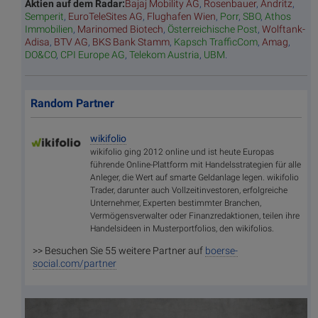
Aktien auf dem Radar:
Bajaj Mobility AG
,
Rosenbauer
,
Andritz
,
Semperit
,
EuroTeleSites AG
,
Flughafen Wien
,
Porr
,
SBO
,
Athos
Immobilien
,
Marinomed Biotech
,
Österreichische Post
,
Wolftank-
Adisa
,
BTV AG
,
BKS Bank Stamm
,
Kapsch TrafficCom
,
Amag
,
DO&CO
,
CPI Europe AG
,
Telekom Austria
,
UBM
.
Random Partner
wikifolio
wikifolio ging 2012 online und ist heute Europas
führende Online-Plattform mit Handelsstrategien für alle
Anleger, die Wert auf smarte Geldanlage legen. wikifolio
Trader, darunter auch Vollzeitinvestoren, erfolgreiche
Unternehmer, Experten bestimmter Branchen,
Vermögensverwalter oder Finanzredaktionen, teilen ihre
Handelsideen in Musterportfolios, den wikifolios.
>> Besuchen Sie 55 weitere Partner auf
boerse-
social.com/partner