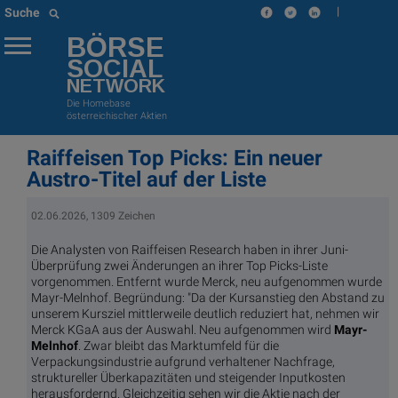
|
Suche
BÖRSE
SOCIAL
NETWORK
Die Homebase
österreichischer Aktien
Raiffeisen Top Picks: Ein neuer
Austro-Titel auf der Liste
02.06.2026, 1309 Zeichen
Die Analysten von Raiffeisen Research haben in ihrer Juni-
Überprüfung zwei Änderungen an ihrer Top Picks-Liste
vorgenommen. Entfernt wurde Merck, neu aufgenommen wurde
Mayr-Melnhof. Begründung: "Da der Kursanstieg den Abstand zu
unserem Kursziel mittlerweile deutlich reduziert hat, nehmen wir
Merck KGaA aus der Auswahl. Neu aufgenommen wird
Mayr-
Melnhof
. Zwar bleibt das Marktumfeld für die
Verpackungsindustrie aufgrund verhaltener Nachfrage,
struktureller Überkapazitäten und steigender Inputkosten
herausfordernd. Gleichzeitig sehen wir die Aktie nach der