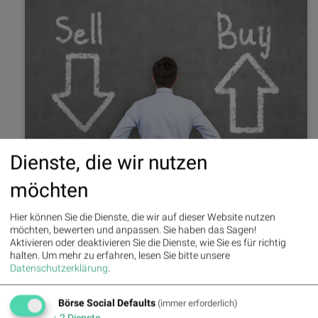
Dienste, die wir nutzen
Sell, Buy, kaufen, verkaufen, Konsument, Verbraucher, Entscheidung,
entscheiden, (© www.shutterstock.com)
möchten
Autor
Useletter
Hier können Sie die Dienste, die wir auf dieser Website nutzen
möchten, bewerten und anpassen. Sie haben das Sagen!
Christine
Die Useletter "Morning Xpresso" und
Aktivieren oder deaktivieren Sie die Dienste, wie Sie es für richtig
Petzwinkler
"Evening Xtrakt" heben sich deutlich
halten.
Um mehr zu erfahren, lesen Sie bitte unsere
von den gängigen Newslettern ab.
Datenschutzerklärung
.
Beispiele ansehen bzw. kostenfrei
anmelden. Wichtige Börse-Infos
Börse Social Network/Magazine
garantiert.
Börse Social Defaults
(immer erforderlich)
↓
2
Dienste