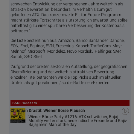
schwachen Entwicklung der vergangenen Jahre weiterhin als
attraktiv bewertet an, besonders im Verhältnis zum gut
gelaufenen ATX. Das konzernweite Fit-for-Future-Programm
macht stärkere Fortschritte als ursprünglich erwartet und sollte
mittelfristig zu einer spürbaren Verbesserung der Kostenbasis
beitragen."
Die Liste besteht nun aus: Amazon, Banco Santander, Danone,
EON, Enel, Equinor, EVN, Fresenius, Kapsch TrafficCom, Mayr-
Melnhof, Microsoft, Mondelez, Novo Nordisk, Palfinger, SAP,
Sanofi, SBO, Shell.
"Aufgrund der breiten sektoralen Aufstellung, der geografischen
Diversifizierung und der weiterhin attraktiven Bewertung
einzelner Titel betrachten wir die Top Picks auch im aktuellen
Umfeld als gut positioniert," so die Raiffeisen-Experten.
BSN Podcasts
Christian Drastil: Wiener Börse Plausch
Wiener Börse Party #1216: ATX schwächer, Bajaj
Mobility weiter stark, neue indische Freunde und Rajiv
Bajaj mein Man of the Day