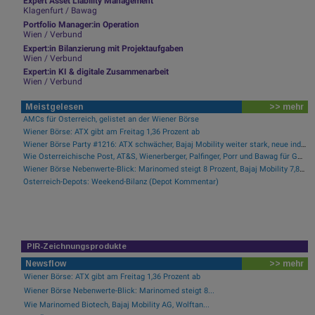
Expert Asset Liability Management
Klagenfurt / Bawag
Portfolio Manager:in Operation
Wien / Verbund
Expert:in Bilanzierung mit Projektaufgaben
Wien / Verbund
Expert:in KI & digitale Zusammenarbeit
Wien / Verbund
Meistgelesen
>> mehr
AMCs für Österreich, gelistet an der Wiener Börse
Wiener Börse: ATX gibt am Freitag 1,36 Prozent ab
Wiener Börse Party #1216: ATX schwächer, Bajaj Mobility weiter stark, neue indische Freunde und Rajiv Bajaj mein Man of the Day
Wie Österreichische Post, AT&S, Wienerberger, Palfinger, Porr und Bawag für Gesprächsstoff im ATX sorgten
Wiener Börse Nebenwerte-Blick: Marinomed steigt 8 Prozent, Bajaj Mobility 7,84 Prozent
Österreich-Depots: Weekend-Bilanz (Depot Kommentar)
PIR-Zeichnungsprodukte
Newsflow
>> mehr
Wiener Börse: ATX gibt am Freitag 1,36 Prozent ab
Wiener Börse Nebenwerte-Blick: Marinomed steigt 8...
Wie Marinomed Biotech, Bajaj Mobility AG, Wolftan...