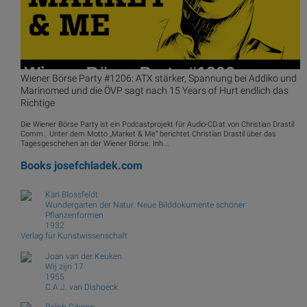
Wiener Börse Party #1206: ATX stärker, Spannung bei Addiko und
Marinomed und die ÖVP sagt nach 15 Years of Hurt endlich das
Richtige
Die Wiener Börse Party ist ein Podcastprojekt für Audio-CD.at von Christian Drastil
Comm.. Unter dem Motto „Market & Me“ berichtet Christian Drastil über das
Tagesgeschehen an der Wiener Börse. Inh...
Books
josefchladek.com
Karl Blossfeldt
Wundergarten der Natur. Neue Bilddokumente schöner
Pflanzenformen
1932
Verlag für Kunstwissenschaft
Joan van der Keuken
Wij zijn 17
1955
C.A.J. van Dishoeck
Ralph Gibson