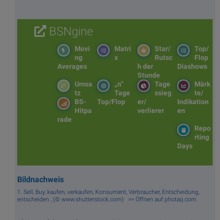
BSNgine
Movi
Matri
Star/
Top/
ng
x
Rutsc
Flop
Averages
h der
Diashows
Stunde
Umsa
„n“
Tage
Märk
tz
Tage
ssieg
te/
BS-
Top/Flop
er/
Indikation
Hitpa
verlierer
en
rade
Repo
rting
Days
Bildnachweis
1. Sell, Buy, kaufen, verkaufen, Konsument, Verbraucher, Entscheidung,
entscheiden , (© www.shutterstock.com) >> Öffnen auf photaq.com