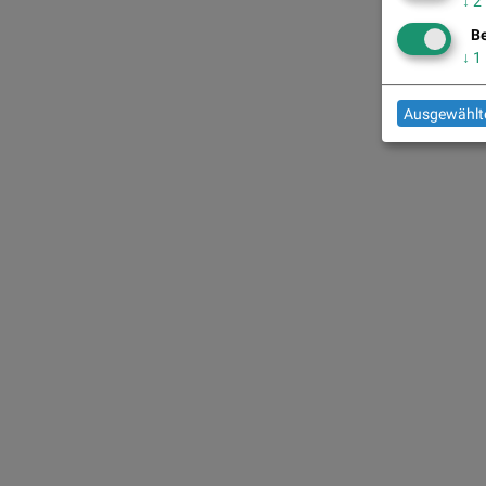
↓
2
Be
↓
1
Ausgewählte