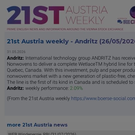
21st Austria weekly - Andritz (26/05/202
31.05.2026
Andritz:
International technology group ANDRITZ has receive
Nonwovens to deliver a complete WetlaceTM hybrid line for 
Quebec, Canada. With this investment, pulp and paper produce
nonwovens market with a new generation of plastic-free, chem
The line is the first of its kind in Canada and is scheduled to
Andritz:
weekly performance:
2.09%
(From the 21st Austria weekly
https://www.boerse-social.co
more 21st Austria news
WEB Windenergie, RBI (31/07/2026)