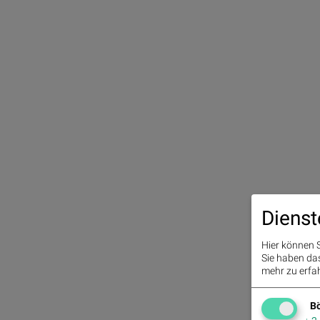
Dienst
Hier können S
Sie haben das 
mehr zu erfah
Bö