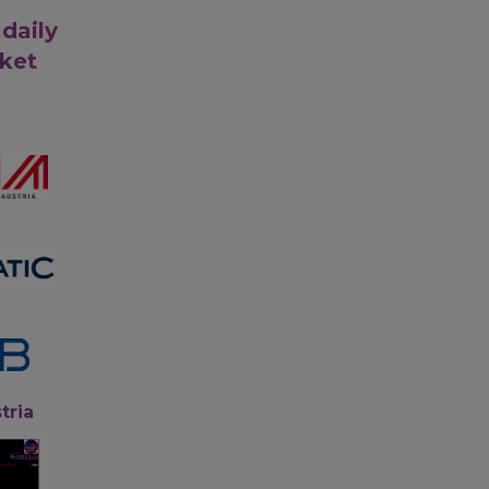
 daily
rket
tria