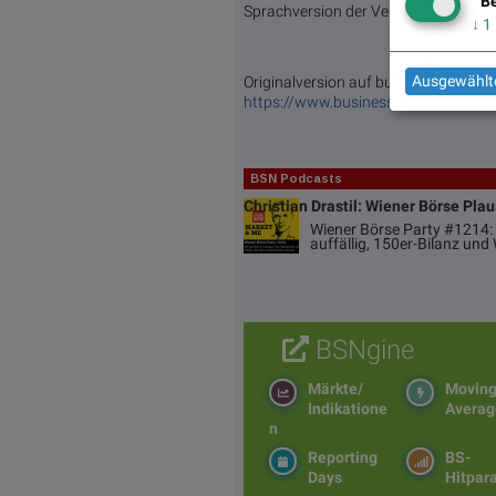
Be
Sprachversion der Veröffentlichung a
↓
1
Ausgewählte
Originalversion auf businesswire.co
https://www.businesswire.com/ne
BSN Podcasts
Christian Drastil: Wiener Börse Pla
Wiener Börse Party #1214: 
auffällig, 150er-Bilanz un
BSNgine
Märkte/
Movin
Indikatione
Averag
n
Reporting
BS-
Days
Hitpar