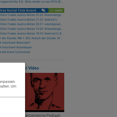
segeschichte 5.8.: Bitte wieder so wie 2016 (B...
rse Social Club Board
>> mehr
wikifolio-Trades Austro-Aktien 22-23: Wienerberger(1), Zumtobel(1), AT&S(1), Frequentis(1), FACC(1), Kontron(1)
ifolio-Trades Austro-Aktien 21-22: Andritz(1)
wikifolio-Trades Austro-Aktien 20-21: voestalpine(2), Porr(1), Palfinger(1)
wikifolio-Trades Austro-Aktien 19-20: Wienerberger(1)
wikifolio-Trades Austro-Aktien 18-19: Kontron(1), Bawag(1), Erste Group(1)
Star der Stunde: RBI 1.35%, Rutsch der Stunde: AT&S -2.07%
 Vola-Event Beiersdorf
N Vola-Event Rosenbauer
 MA-Event Continental
atured Partner Video
 anpassen.
halten.
Um
ortWoche ÖTV-Spitzentennis Podcast: