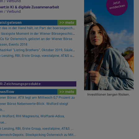
en / Verbund
ert:in KI & digitale Zusammenarbeit
en / Verbund
eistgelesen
>> mehr
Wer das in der Hand hält, ist Part der boersegeschichte.at
Der lässigste Moment in der Wiener Börsegeschichte
s für Österreich, gelistet an der Wiener Börse
sen, Events 2018
Alphazirkel "Listing Brothers", Oktober 2019, Säulenhalle Wiener Börse
Wie Lenzing, RBI, Erste Group, voestalpine, AT&S und Strabag für Gesprächsstoff im ATX sorgten
IR-Zeichnungsprodukte
ewsflow
>> mehr
ener Börse: ATX legt am Mittwoch 0,7 Prozent zu
ener Börse Nebenwerte-Blick: Wolford steigt
...
e Wolford, RHI Magnesita, Wolftank-Adisa,
ue...
 Lenzing, RBI, Erste Group, voestalpine, AT&S ...
erreich-Depots: Stockpicking Österreich zu Mit...