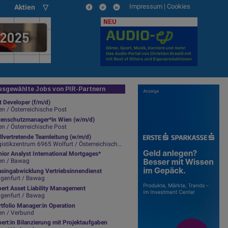
Impressum
|
Cookies
Aktien ▽
NEU
sgewählte Jobs von PIR-Partnern
t Developer (f/m/d)
n / Österreichische Post
tenschutzmanager*in Wien (w/m/d)
n / Österreichische Post
llvertretende Teamleitung (w/m/d)
istikzentrum 6965 Wolfurt / Österreichische Post
ior Analyst International Mortgages*
en / Bawag
asingabwicklung Vertriebsinnendienst
agenfurt / Bawag
pert Asset Liability Management
agenfurt / Bawag
tfolio Manager:in Operation
en / Verbund
ert:in Bilanzierung mit Projektaufgaben