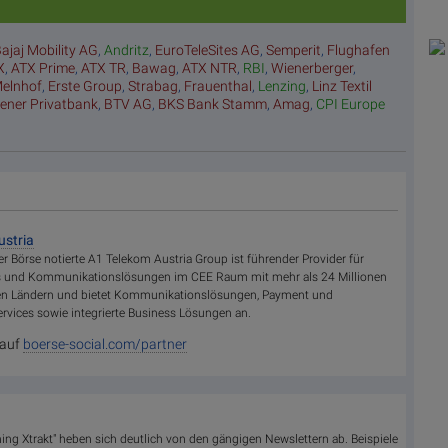
ajaj Mobility AG
,
Andritz
,
EuroTeleSites AG
,
Semperit
,
Flughafen
X
,
ATX Prime
,
ATX TR
,
Bawag
,
ATX NTR
,
RBI
,
Wienerberger
,
elnhof
,
Erste Group
,
Strabag
,
Frauenthal
,
Lenzing
,
Linz Textil
ener Privatbank
,
BTV AG
,
BKS Bank Stamm
,
Amag
,
CPI Europe
ustria
er Börse notierte A1 Telekom Austria Group ist führender Provider für
ces und Kommunikationslösungen im CEE Raum mit mehr als 24 Millionen
en Ländern und bietet Kommunikationslösungen, Payment und
rvices sowie integrierte Business Lösungen an.
 auf
boerse-social.com/partner
ing Xtrakt" heben sich deutlich von den gängigen Newslettern ab. Beispiele