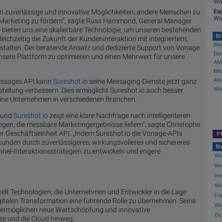
Wi
 zuverlässige und innovative Möglichkeiten, andere Menschen zu
Exp
Wi
 Marketing zu fördern“, sagte Russ Hammond, General Manager
e bieten uns eine skalierbare Technologie, um unseren bestehenden
M
eichzeitig die Zukunft der Kundeninteraktion mit integriertem,
alten. Der beratende Ansatz und dedizierte Support von Vonage
nsere Plattform zu optimieren und einen Mehrwert für unsere
AMC
Mes
essages API kann
Sureshot.io
seine Messaging-Dienste jetzt ganz
stellung verbessern. Dies ermöglicht Sureshot.io auch besser
leine Unternehmen in verschiedenen Branchen.
 und
Sureshot.io
zeigt eine klare Nachfrage nach intelligenteren
gen, die messbare Marketingergebnisse liefern“, sagte Christophe
er Geschäftseinheit API. „Indem Sureshot.io die Vonage-APIs
P
unden durch zuverlässigeres, wirkungsvolleres und sichereres
N
nnel-Interaktionsstrategien zu entwickeln und engere
Wi
Wi
meh
Wi
kelt Technologien, die Unternehmen und Entwickler in die Lage
Fra
igitalen Transformation eine führende Rolle zu übernehmen. Seine
Wie
s ermöglichen neue Wertschöpfung und innovative
Öst
e und die Cloud hinweg.