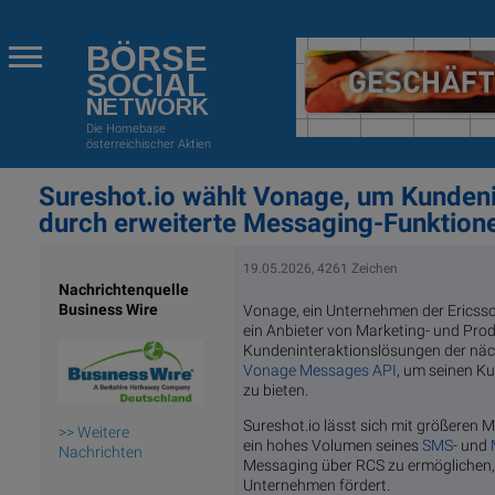
BÖRSE
SOCIAL
NETWORK
Die Homebase
österreichischer Aktien
Sureshot.io wählt Vonage, um Kundeni
durch erweiterte Messaging-Funktione
19.05.2026, 4261 Zeichen
Nachrichtenquelle
Business Wire
Vonage, ein Unternehmen der Ericss
ein Anbieter von Marketing- und Pro
Kundeninteraktionslösungen der näc
Vonage Messages API
, um seinen K
zu bieten.
Sureshot.io lässt sich mit größeren 
>> Weitere
ein hohes Volumen seines
SMS
- und
Nachrichten
Messaging über RCS zu ermöglichen,
Unternehmen fördert.