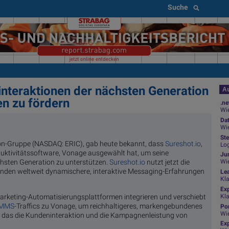
Suche
nteraktionen der nächsten Generation
Au
n zu fördern
.ne
Wie
Da
Wie
Ste
on-Gruppe (NASDAQ: ERIC), gab heute bekannt, dass
Sureshot.io
,
Log
duktivitätssoftware, Vonage ausgewählt hat, um seine
Jun
hsten Generation zu unterstützen.
Sureshot.io
nutzt jetzt die
Wi
unden weltweit dynamischere, interaktive Messaging-Erfahrungen
Le
Kl
Ex
Kl
Marketing-Automatisierungsplattformen integrieren und verschiebt
MMS
-Traffics zu Vonage, um reichhaltigeres, markengebundenes
Por
Wi
 das die Kundeninteraktion und die Kampagnenleistung von
Exp