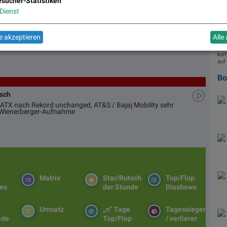
sucher-Statistiken
b.
Woc
Dienst
Sta
jet
 akzeptieren
Alle
m ansehen:
In 
ws/home/20260518595085/de/
ihre
kum
auf 
B
usch
ATX nach Rekord unchanged, AT&S / Bajaj Mobility sehr
d Wienerberger-Aufnahme
g
Matrix
Star/Rutsch
Top/Flop
es
der Stunde
Diashows
Umsatz
„n“ Tage
Tagessieger
ade
Top/Flop
/ verlierer