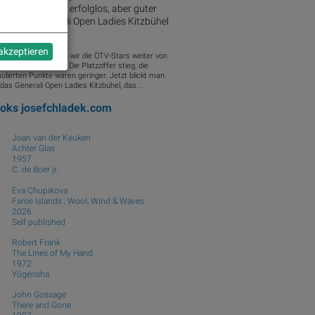
he 28 ziemlich erfolglos, aber guter
rt in die Generali Open Ladies Kitzbühel
zt
 akzeptieren
Woche 28 entfernten wir die ÖTV-Stars weiter von
n Bestwerten 2026. Die Platzziffer stieg, die
ulierten Punkte waren geringer. Jetzt blickt man
das Generali Open Ladies Kitzbühel, das...
ooks
josefchladek.com
Joan van der Keuken
Achter Glas
1957
C. de Boer jr.
Eva Chupikova
Faroe Islands ; Wool, Wind & Waves
2026
Self published
Robert Frank
The Lines of My Hand
1972
Yūgensha
John Gossage
There and Gone