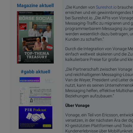
Magazine aktuell
„Die Kunden von
Sureshot.io
brauchen
erreichen und ein gewinnbringendes
bei Sureshot.io. „Die APIs von Vonag
Messaging-Traffic zu migrieren und gl
programmierbarem Messaging zu gest
werden wesentlich dazu beitragen, u
Kunden zu schaffen.“
Durch die Integration von Vonage M
einfach weltweit skalieren und die Zu
kalkulierbare Preise für große und k
„Die Partnerschaft zwischen Vonage
#gabb aktuell
und reichhaltigeren Messaging-Lösun
Van de Weyer, President und Leiter d
nutzt, kann es seinen Unternehmensk
Messaging helfen, effektive Multicha
Beziehungen aufzubauen.“
Über Vonage
Vonage, ein Teil von Ericsson, entwic
versetzen, in der nächsten Ära der d
KI-gestützten Plattformen und Tool
Kundenerlebnisse über Mobilfunknetz