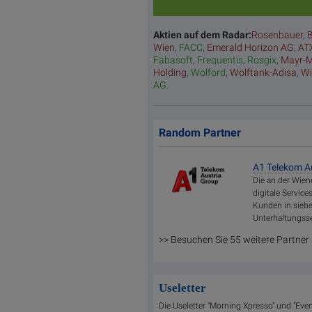
Aktien auf dem Radar:
Rosenbauer
,
B
Wien
,
FACC
,
Emerald Horizon AG
,
AT
Fabasoft
,
Frequentis
,
Rosgix
,
Mayr-M
Holding
,
Wolford
,
Wolftank-Adisa
,
Wi
AG
.
Random Partner
A1 Telekom A
Die an der Wien
digitale Servi
Kunden in sieb
Unterhaltungsse
>> Besuchen Sie 55 weitere Partner
Useletter
Die Useletter "Morning Xpresso" und "Even