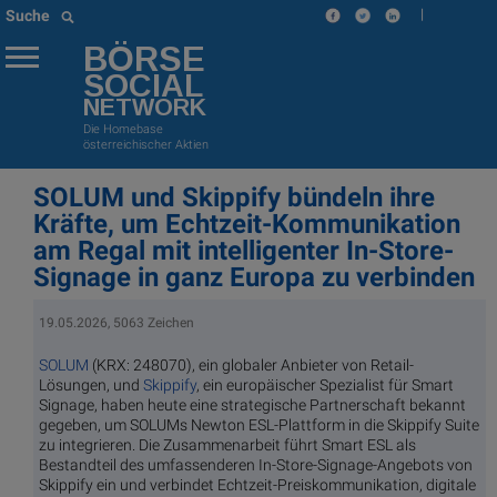
|
Suche
BÖRSE
SOCIAL
NETWORK
Die Homebase
österreichischer Aktien
SOLUM und Skippify bündeln ihre
Kräfte, um Echtzeit-Kommunikation
am Regal mit intelligenter In-Store-
Signage in ganz Europa zu verbinden
19.05.2026, 5063 Zeichen
SOLUM
(KRX: 248070), ein globaler Anbieter von Retail-
Lösungen, und
Skippify
, ein europäischer Spezialist für Smart
Signage, haben heute eine strategische Partnerschaft bekannt
gegeben, um SOLUMs Newton ESL-Plattform in die Skippify Suite
zu integrieren. Die Zusammenarbeit führt Smart ESL als
Bestandteil des umfassenderen In-Store-Signage-Angebots von
Skippify ein und verbindet Echtzeit-Preiskommunikation, digitale