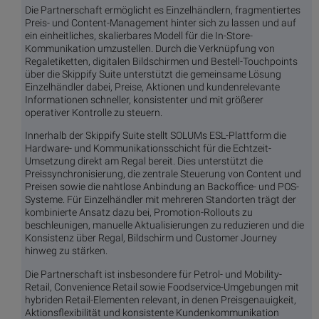
Die Partnerschaft ermöglicht es Einzelhändlern, fragmentiertes
Preis- und Content-Management hinter sich zu lassen und auf
ein einheitliches, skalierbares Modell für die In-Store-
Kommunikation umzustellen. Durch die Verknüpfung von
Regaletiketten, digitalen Bildschirmen und Bestell-Touchpoints
über die Skippify Suite unterstützt die gemeinsame Lösung
Einzelhändler dabei, Preise, Aktionen und kundenrelevante
Informationen schneller, konsistenter und mit größerer
operativer Kontrolle zu steuern.
Innerhalb der Skippify Suite stellt SOLUMs ESL-Plattform die
Hardware- und Kommunikationsschicht für die Echtzeit-
Umsetzung direkt am Regal bereit. Dies unterstützt die
Preissynchronisierung, die zentrale Steuerung von Content und
Preisen sowie die nahtlose Anbindung an Backoffice- und POS-
Systeme. Für Einzelhändler mit mehreren Standorten trägt der
kombinierte Ansatz dazu bei, Promotion-Rollouts zu
beschleunigen, manuelle Aktualisierungen zu reduzieren und die
Konsistenz über Regal, Bildschirm und Customer Journey
hinweg zu stärken.
Die Partnerschaft ist insbesondere für Petrol- und Mobility-
Retail, Convenience Retail sowie Foodservice-Umgebungen mit
hybriden Retail-Elementen relevant, in denen Preisgenauigkeit,
Aktionsflexibilität und konsistente Kundenkommunikation