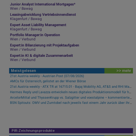
Junior Analyst International Mortgages*
Wien / Bawag
Leasingabwicklung Vertriebsinnendienst
Klagenfurt / Bawag
Expert Asset Liability Management
Klagenfurt / Bawag
Portfolio Manager:in Operation
Wien / Verbund
Expert:in Bilanzierung mit Projektaufgaben
Wien / Verbund
Expert:in KI & digitale Zusammenarbeit
Wien / Verbund
Meistgelesen
>> mehr
21st Austria weekly - Austrian Post (07/08/2026)
AMCs für Österreich, gelistet an der Wiener Börse
21st Austria weekly - ATX TR at 16715.01 - Bajaj Mobility AG, AT&S and RHI Magnesita best-performing, Österreichische Post with weakest performance (08/08/2026)
Hermes Reply und Lavazza entwickeln neues digitales Produktionsmodell für hocheffiziente Fertigung
ArcelorMittal und ThyssenKrupp vs. Salzgitter und voestalpine – kommentierter KW 32 Peer Group Watch Stahl
BSN Spitouts: OMV und Zumtobel nach jeweils fast einem Jahr zurück über ihren MA200
PIR-Zeichnungsprodukte