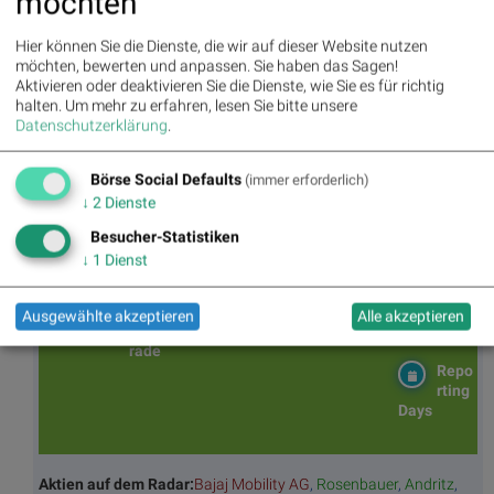
möchten
Wiener Börse Party #1216: ATX schwächer, Bajaj
Mobility weiter stark, neue indische Freunde und Rajiv
Hier können Sie die Dienste, die wir auf dieser Website nutzen
Bajaj mein Man of the Day
möchten, bewerten und anpassen. Sie haben das Sagen!
Aktivieren oder deaktivieren Sie die Dienste, wie Sie es für richtig
halten.
Um mehr zu erfahren, lesen Sie bitte unsere
Datenschutzerklärung
.
BSNgine
Börse Social Defaults
(immer erforderlich)
Movi
Matri
Star/
Top/
↓
2
Dienste
ng
x
Rutsc
Flop
Averages
h der
Diashows
Besucher-Statistiken
Stunde
↓
1
Dienst
Umsa
„n“
Tage
Märk
tz
Tage
ssieg
te/
BS-
Top/Flop
er/
Indikation
Ausgewählte akzeptieren
Alle akzeptieren
Hitpa
verlierer
en
rade
Repo
rting
Days
Aktien auf dem Radar:
Bajaj Mobility AG
,
Rosenbauer
,
Andritz
,