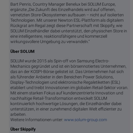
Bart Penris, Country Manager Benelux bei SOLUM Europe,
ergänzte „Die Zukunft des Einzelhandels wird auf offenen,
vernetzten Store-Ökosystemen aufbauen – nicht auf isolierten
Technologien. Mit unserer Newton ESL-Plattform als digitalem
Rückgrat am Regal zeigt diese Partnerschaft mit Skippify, wie
SOLUM Einzelhändler dabei unterstützt, den physischen Store in
eine intelligentere, reaktionsfähigere und kommerziell
wirkungsvollere Umgebung zu verwandeln.“
Über SOLUM
SOLUM wurde 2015 als Spin-off von Samsung Electro-
Mechanics gegründet und ist ein börsennotiertes Unternehmen,
das an der KOSPI-Börse gelistet ist. Das Unternehmen hat sich
als führender Anbieter in den Bereichen Power Solutions,
Display-Technologien und elektronische Regaletiketten (ESL)
etabliert und treibt Innovationen im globalen Retail-Sektor voran.
Mit einem starken Fokus auf kundenzentrierte Innovation und
nachhaltige Retail-Transformation entwickelt SOLUM
kontinuierlich hochwertige Lösungen, die Einzelhändler dabei
unterstützen, in einer zunehmend digitalen Welt effizienter zu
arbeiten.
Weitere Informationen unter:
www.solum-group.com
Über Skippify