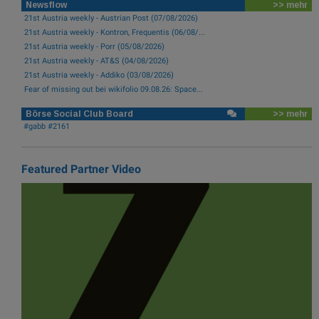
Newsflow
>> mehr
21st Austria weekly - Austrian Post (07/08/2026)
21st Austria weekly - Kontron, Frequentis (06/08/...
21st Austria weekly - Porr (05/08/2026)
21st Austria weekly - AT&S (04/08/2026)
21st Austria weekly - Addiko (03/08/2026)
Fear of missing out bei wikifolio 09.08.26: Space...
Börse Social Club Board
>> mehr
#gabb #2161
Featured Partner Video