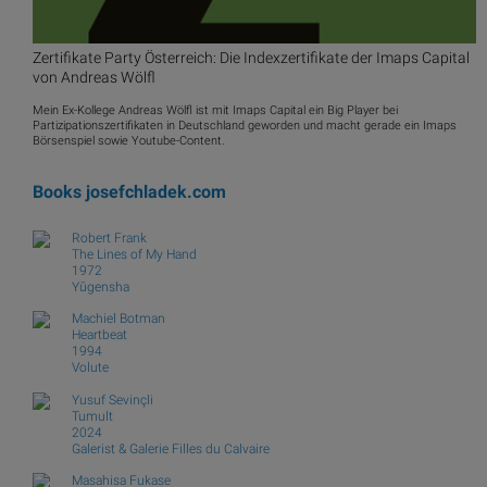
Zertifikate Party Österreich: Die Indexzertifikate der Imaps Capital
von Andreas Wölfl
Mein Ex-Kollege Andreas Wölfl ist mit Imaps Capital ein Big Player bei
Partizipationszertifikaten in Deutschland geworden und macht gerade ein Imaps
Börsenspiel sowie Youtube-Content.
Books
josefchladek.com
Robert Frank
The Lines of My Hand
1972
Yūgensha
Machiel Botman
Heartbeat
1994
Volute
Yusuf Sevinçli
Tumult
2024
Galerist & Galerie Filles du Calvaire
Masahisa Fukase