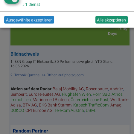
tz
Tage
ssieg
te/
↓
1
Dienst
BS-
Top/Flop
er/
Indikation
Hitpa
verlierer
en
rade
Ausgewählte akzeptieren
Alle akzeptieren
Repo
rting
Days
Bildnachweis
1. BSN Group IT, Elektronik, 3D Performancevergleich YTD, Stand:
16.05.2026
2. Technik Queens >> Öffnen auf photaq.com
Aktien auf dem Radar:
Bajaj Mobility AG
,
Rosenbauer
,
Andritz
,
Semperit
,
EuroTeleSites AG
,
Flughafen Wien
,
Porr
,
SBO
,
Athos
Immobilien
,
Marinomed Biotech
,
Österreichische Post
,
Wolftank-
Adisa
,
BTV AG
,
BKS Bank Stamm
,
Kapsch TrafficCom
,
Amag
,
DO&CO
,
CPI Europe AG
,
Telekom Austria
,
UBM
.
Random Partner