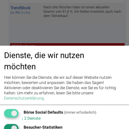
Nach drei Wochen habe ich einen aktuellen
TrendStock
Gewinn von 91,6 %. Ich bleibe investiert, auch nach
zu
INL
(
)
10.05.
dem Teilverkauf.
BSN Podcasts
Dienste, die wir nutzen
Christian Drastil: Wiener Börse Plausch
Wiener Börse Party #1216: ATX schwächer, Bajaj
Mobility weiter stark, neue indische Freunde und Rajiv
möchten
Bajaj mein Man of the Day
Hier können Sie die Dienste, die wir auf dieser Website nutzen
möchten, bewerten und anpassen. Sie haben das Sagen!
Aktivieren oder deaktivieren Sie die Dienste, wie Sie es für richtig
BSNgine
halten.
Um mehr zu erfahren, lesen Sie bitte unsere
Datenschutzerklärung
.
Movi
Matri
Star/
Top/
ng
x
Rutsc
Flop
Börse Social Defaults
(immer erforderlich)
Averages
h der
Diashows
↓
2
Dienste
Stunde
Umsa
„n“
Tage
Märk
Besucher-Statistiken