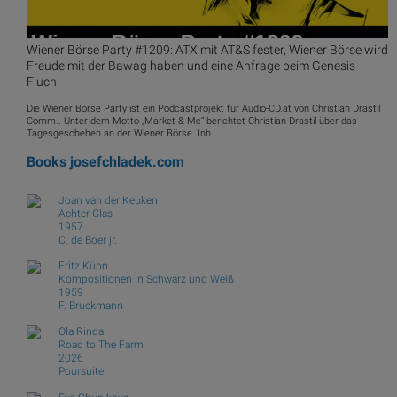
Wiener Börse Party #1209: ATX mit AT&S fester, Wiener Börse wird
Freude mit der Bawag haben und eine Anfrage beim Genesis-
Fluch
Die Wiener Börse Party ist ein Podcastprojekt für Audio-CD.at von Christian Drastil
Comm.. Unter dem Motto „Market & Me“ berichtet Christian Drastil über das
Tagesgeschehen an der Wiener Börse. Inh...
Books
josefchladek.com
Joan van der Keuken
Achter Glas
1957
C. de Boer jr.
Fritz Kühn
Kompositionen in Schwarz und Weiß
1959
F. Bruckmann
Ola Rindal
Road to The Farm
2026
Poursuite