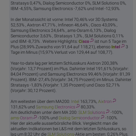
Stratasys 0,47%, Dialog Semiconductor 0%, SLM Solutions 0%,
IBM -4,55%, Samsung Electronics -7,62% und Intel -12,93%.
In der Monatssicht ist vorne: Intel 70,46% vor 3D Systems
52,53% , Aixtron 47,71% , Infineon 46,64% , Cisco 43,09% ,
Samsung Electronics 24,64% , ams-Osram 6,13% , Dialog
Semiconductor 3,63% , Stratasys 1,3% , SLM Solutions 0,11%
und IBM -8,73% . Weitere Highlights:
Ci
sco
ist nun 5 Tage im
Plus (28,99% Zuwachs von 91,64 auf 118,21), ebenso
In
tel
3
Tage im Minus (15,97% Verlust von 129,44 auf 108,77).
Year-to-date lag per letztem Schlusskurs Aixtron 200,38%
(Vorjahr: 13,7 Prozent) im Plus. Dahinter Intel 191,61% (Vorjahr:
84,04 Prozent) und Samsung Electronics 99,46% (Vorjahr: 81,39
Prozent). IBM -27,4% (Vorjahr: 34,75 Prozent) im Minus. Dahinter
Stratasys -1,83% (Vorjahr: 1,35 Prozent) und Cisco 52,71%
(Vorjahr: 30,12 Prozent).
Am weitesten über dem MA200:
In
tel
163,73%,
Aix
tron
131,62% und
Samsung E
lectronics
80,33%.
Am deutlichsten unter dem MA 200:
SLM So
lutions
-100%,
ams-
Osram
-100% und
Dialog Sem
iconductor
-100%.
Hier der aktuelle ausserbörsliche Blick. Vergleicht man die
aktuellen Indikationen bei L&S mit dem letzten Schlusskurs, so
lag um 8:32 Uhr die
SLM So
lutions
-Aktie am besten: 0,26% Plus.