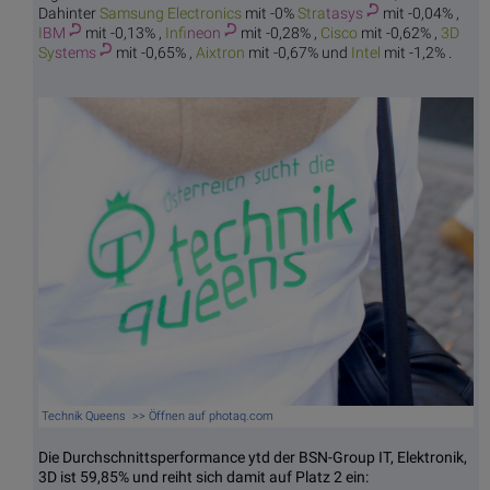
Dahinter
Samsung E
lectronics
mit -0%
Stra
tasys
mit -0,04% ,
I
BM
mit -0,13% ,
Infi
neon
mit -0,28% ,
Ci
sco
mit -0,62% ,
3D
Sy
stems
mit -0,65% ,
Aix
tron
mit -0,67% und
In
tel
mit -1,2% .
Technik Queens >> Öffnen auf photaq.com
Die Durchschnittsperformance ytd der BSN-Group IT, Elektronik,
3D ist 59,85% und reiht sich damit auf Platz 2 ein: