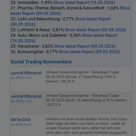
20. Immobilien: -1,49%
Show latest Report (16.05.2026)
21. Pharma, Chemie, Biotech, Arznei & Gesundheit: -1,66%
Show
latest Report (09.05.2026)
22. Licht und Beleuchtung: -2,77%
Show latest Report
(09.05.2026)
23. Luftfahrt & Reise: -2,81%
Show latest Report (09.05.2026)
24. Auto, Motor und Zulieferer: -3,56%
Show latest Report
(16.05.2026)
25. Versicherer: -3,83%
Show latest Report (09.05.2026)
26. Konsumgüter: -8,77%
Show latest Report (09.05.2026)
Social Trading Kommentare
Infineon Gewinnmitnahme - Teilverkauf Trade:
yannikYBbretzel
06.05.2026 Stücke: 27 Gewichtung: 0,94 %
zu
IFX
(
)
11.05.
Gewinn: 196,33 %
Infineon Gewinnmitnahme - Teilverkauf Trade:
yannikYBbretzel
06.05.2026 Stück: 16 Gewichtung: 0,76 % Gewinn:
zu
IFX
(
)
11.05.
153,12 %
Infineon mit einer brutal starken Woche. Die Chips-
MrTecDAX
Welle trägt die Aktie von Hoch zu Hoch. Leider ist
zu
IFX
(
)
10.05.
unsere Position recht klein, daher hat sich dies
nicht allzu sehr aufs gesamte Wikifolio ausgewirkt.