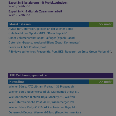
Expert:in Bilanzierung mit Projektaufgaben
Wien / Verbund
Expert:in KI & digitale Zusammenarbeit
Wien / Verbund
Meistgelesen
>> mehr
AMCs für Österreich, gelistet an der Wiener Börse
Gala Nacht des Sports 2013 - "Roter Teppich"
Unser Volumensrobot sagt: Palfinger (#gabb Radar)
Österreich-Depots: Weekend-Bilanz (Depot Kommentar)
Fazits zu AT&S, Kontron, Post ...
PIR-News zu Kontron, Frequentis, Porr, BKS, Research zu Erste Group, Verbund (Christine Petzwinkler)
PIR-Zeichnungsprodukte
Newsflow
>> mehr
Wiener Börse: ATX gibt am Freitag 1,36 Prozent ab
Wiener Börse Nebenwerte-Blick: Marinomed steigt 8...
Wie Marinomed Biotech, Bajaj Mobility AG, Wolftan...
Wie Österreichische Post, AT&S, Wienerberger, Pal...
Wiener Börse Party #1216: ATX schwächer, Bajaj Mo...
Österreich-Depots: Weekend-Bilanz (Depot Kommentar)