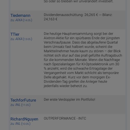
So oder so bleiben wir unverändert investiert.
Dividendenausschüttung: 26,265 € --- Bilanz:
Tiedemann
24,163 €
zu
AIXA
(
)
14.05.
Die heutige Hauptversammlung sorgt bei der
TTier
Aixtron-Aktie für ein spürbares Ende der jüngsten
zu
AIXA
(
)
13.05.
Verschnaufpause. Dass das abgelaufene Quartal
beim Umsatz fast halbiert wurde, scheint die
Marktteilnehmer heute kaum zu stören – der Blick
richtet sich stur auf das prall gefüllte Auftragsbuch
für die kommenden Monate. Wenn die Nachfrage
nach Spezialanlagen für KI-Optoelektronik um 30
% anzieht, wird die schwache Ertragslage der
Vergangenheit vom Markt schlicht als temporäre
Delle abgehakt. Kurz vor dem morgigen Ex-
Dividenden-Tag greifen die Anleger heute
jedenfalls wieder beherzt zu.
Der erste Verdoppler im Portfolio!
TechforFuture
zu
INL
(
)
11.05.
OUTPERFORMANCE - INTC
RichardNguyen
zu
INL
(
)
10.05.