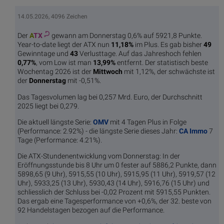
14.05.2026, 4096 Zeichen
Der
A
TX
gewann am Donnerstag 0,6% auf 5921,8 Punkte.
Year-to-date liegt der ATX nun
11,18%
im Plus. Es gab bisher
49
Gewinntage und
43
Verlusttage. Auf das Jahreshoch fehlen
0,77%
, vom Low ist man
13,99%
entfernt. Der statistisch beste
Wochentag 2026 ist der
Mittwoch
mit 1,12%, der schwächste ist
der
Donnerstag
mit -0,51%.
Das Tagesvolumen lag bei 0,257 Mrd. Euro, der Durchschnitt
2025 liegt bei 0,279.
Die aktuell längste Serie:
OMV
mit 4 Tagen Plus in Folge
(Performance: 2.92%) - die längste Serie dieses Jahr:
CA Immo
7
Tage (Performance: 4.21%).
Die ATX-Stundenentwicklung vom Donnerstag: In der
Eröffnungsstunde bis 8 Uhr um 0 fester auf 5886,2 Punkte, dann
5898,65 (9 Uhr), 5915,55 (10 Uhr), 5915,95 (11 Uhr), 5919,57 (12
Uhr), 5933,25 (13 Uhr), 5930,43 (14 Uhr), 5916,76 (15 Uhr) und
schliesslich der Schluss bei -0,02 Prozent mit 5915,55 Punkten.
Das ergab eine Tagesperformance von +0,6%, der 32. beste von
92 Handelstagen bezogen auf die Performance.