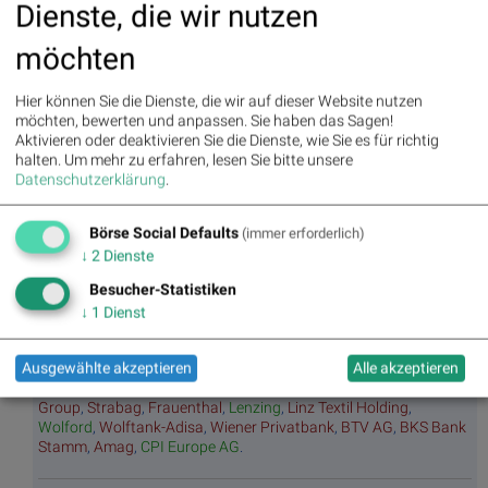
Stunde
Dienste, die wir nutzen
Umsa
„n“
Tage
Märk
tz
Tage
ssieg
te/
möchten
BS-
Top/Flop
er/
Indikation
Hitpa
verlierer
en
Hier können Sie die Dienste, die wir auf dieser Website nutzen
rade
möchten, bewerten und anpassen. Sie haben das Sagen!
Repo
Aktivieren oder deaktivieren Sie die Dienste, wie Sie es für richtig
rting
halten.
Um mehr zu erfahren, lesen Sie bitte unsere
Days
Datenschutzerklärung
.
Börse Social Defaults
Bildnachweis
(immer erforderlich)
↓
2
Dienste
1. ATX, Leitindex, Trading, Börse © Wiener Börse/Akos Stiller , (©
Aussender) >> Öffnen auf photaq.com
Besucher-Statistiken
↓
1
Dienst
Aktien auf dem Radar:
Rosenbauer
,
Bajaj Mobility AG
,
Andritz
,
EuroTeleSites AG
,
Semperit
,
Flughafen Wien
,
FACC
,
Emerald
Ausgewählte akzeptieren
Alle akzeptieren
Horizon AG
,
ATX
,
ATX Prime
,
ATX TR
,
Bawag
,
ATX NTR
,
RBI
,
Wienerberger
,
Fabasoft
,
Frequentis
,
Rosgix
,
Mayr-Melnhof
,
Erste
Group
,
Strabag
,
Frauenthal
,
Lenzing
,
Linz Textil Holding
,
Wolford
,
Wolftank-Adisa
,
Wiener Privatbank
,
BTV AG
,
BKS Bank
Stamm
,
Amag
,
CPI Europe AG
.