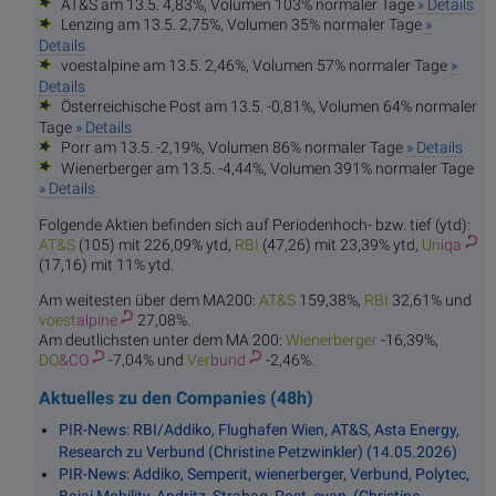
AT&S am 13.5. 4,83%, Volumen 103% normaler Tage
» Details
Lenzing am 13.5. 2,75%, Volumen 35% normaler Tage
»
Details
voestalpine am 13.5. 2,46%, Volumen 57% normaler Tage
»
Details
Österreichische Post am 13.5. -0,81%, Volumen 64% normaler
Tage
» Details
Porr am 13.5. -2,19%, Volumen 86% normaler Tage
» Details
Wienerberger am 13.5. -4,44%, Volumen 391% normaler Tage
» Details
Folgende Aktien befinden sich auf Periodenhoch- bzw. tief (ytd):
AT
&S
(105) mit 226,09% ytd,
R
BI
(47,26) mit 23,39% ytd,
Un
iqa
(17,16) mit 11% ytd.
Am weitesten über dem MA200:
AT
&S
159,38%,
R
BI
32,61% und
voest
alpine
27,08%.
Am deutlichsten unter dem MA 200:
Wiener
berger
-16,39%,
DO
&CO
-7,04% und
Ver
bund
-2,46%.
Aktuelles zu den Companies (48h)
PIR-News: RBI/Addiko, Flughafen Wien, AT&S, Asta Energy,
Research zu Verbund (Christine Petzwinkler) (14.05.2026)
PIR-News: Addiko, Semperit, wienerberger, Verbund, Polytec,
Bajaj Mobility, Andritz, Strabag, Post, cyan (Christine