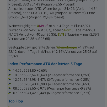
Prozent), SBO 25,14% (Vorjahr: -8,56 Prozent).
Am schlechtesten YTD: Wienerberger -24,49% (Vorjahr: 14,34
Prozent), dann DO&CO -10,14% (Vorjahr: 15 Prozent), Erste
Group -5,64% (Vorjahr: 72,48 Prozent).
Weitere Highlights:
O
MV
ist nun 4 Tage im Plus (2,92%
Zuwachs von 59,95 auf 61,7), ebenso
Po
rr
5 Tage im Minus
(9,12% Verlust von 40 auf 36,35),
E
VN
3 Tage im Minus (2,39%
Verlust von 29,35 auf 28,65).
Gestoppte bzw. gedrehte Serien:
Wiener
berger
+1,31% auf
23,12, davor 4 Tage im Minus (-12,16% Verlust von 25,98 auf
22,82).
Index-Performance ATX der letzten 5 Tage
14.05.: 5921,80 +0,60%
13.05.: 5886,54 +0,64% (2-Tagesperformance 1,25%)
12.05.: 5848,98 -1,47% (3-Tagesperformance -0,25%)
11.05.: 5936,48 +0,90% (4-Tagesperformance 0,65%)
08.05.: 5883,65 -0,97% (Wochenperformance -0,33%)
07.05.: 5941,42 -0,44% (6-Tagesperformance -0,77%)
Top Flop