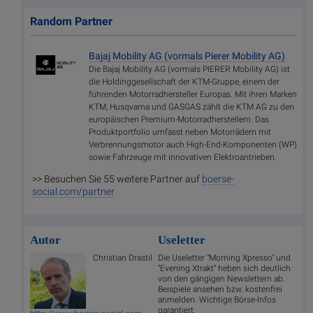
Random Partner
Bajaj Mobility AG (vormals Pierer Mobility AG)
Die Bajaj Mobility AG (vormals PIERER Mobility AG) ist
die Holdinggesellschaft der KTM-Gruppe, einem der
führenden Motorradhersteller Europas. Mit ihren Marken
KTM, Husqvarna und GASGAS zählt die KTM AG zu den
europäischen Premium-Motorradherstellern. Das
Produktportfolio umfasst neben Motorrädern mit
Verbrennungsmotor auch High-End-Komponenten (WP)
sowie Fahrzeuge mit innovativen Elektroantrieben.
>> Besuchen Sie 55 weitere Partner auf
boerse-
social.com/partner
Autor
Useletter
Christian Drastil
Die Useletter "Morning Xpresso" und
"Evening Xtrakt" heben sich deutlich
von den gängigen Newslettern ab.
Beispiele ansehen bzw. kostenfrei
anmelden. Wichtige Börse-Infos
garantiert.