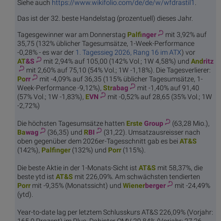
Siehe auch
https://www.wikifolio.com/de/de/w/wfdrastil1
.
Das ist der 32. beste Handelstag (prozentuell) dieses Jahr.
Tagesgewinner war am Donnerstag
Palf
inger
mit 3,92% auf
35,75 (132% üblicher Tagesumsätze, 1-Week-Performance
-0,28% - es war der
1. Tagessieg 2026, Rang 16 im ATX
) vor
AT
&S
mit 2,94% auf 105,00 (142% Vol.; 1W 4,58%) und
And
ritz
mit 2,60% auf 75,10 (54% Vol.; 1W -1,18%). Die Tagesverlierer:
Po
rr
mit -4,09% auf 36,35 (115% üblicher Tagesumsätze, 1-
Week-Performance -9,12%),
Str
abag
mit -1,40% auf 91,40
(57% Vol.; 1W -1,83%),
E
VN
mit -0,52% auf 28,65 (35% Vol.; 1W
-2,72%)
Die höchsten Tagesumsätze hatten
Erste
Group
(63,28 Mio.),
Ba
wag
(36,35) und
R
BI
(31,22). Umsatzausreisser nach
oben gegenüber dem 2026er-Tagesschnitt gab es bei
AT
&S
(142%),
Palf
inger
(132%) und
Po
rr
(115%).
Die beste Aktie in der 1-Monats-Sicht ist
AT
&S
mit 58,37%, die
beste ytd ist
AT
&S
mit 226,09%. Am schwächsten tendierten
Po
rr
mit -9,35% (Monatssicht) und
Wiener
berger
mit -24,49%
(ytd).
Year-to-date lag per letztem Schlusskurs AT&S 226,09% (Vorjahr:
165,9 Prozent) im Plus. Dahinter OMV 29,84% (Vorjahr: 27,26