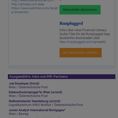
http://www.boerse-social.com
,
http://photaq.com
bzw.
https://www.wikifolio.com/de/at/
Newsletter abonnieren
p/smeilinho
Runplugged
Infos über neue Financial Literacy
Audio Files für die Runplugged App
(kostenfrei downloaden über
http://runplugged.com/spreadit
)
per Newsletter erhalten
Ausgewählte Jobs von PIR-Partnern
.net Developer (f/m/d)
Wien / Österreichische Post
Datenschutzmanager*in Wien (w/m/d)
Wien / Österreichische Post
Stellvertretende Teamleitung (w/m/d)
Logistikzentrum 6965 Wolfurt / Österreichische Post
Junior Analyst International Mortgages*
Wien / Bawag