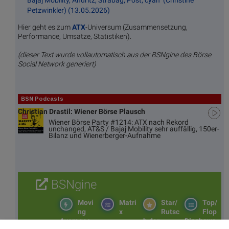
Petzwinkler) (13.05.2026)
Hier geht es zum
ATX
-Universum (Zusammensetzung,
Performance, Umsätze, Statistiken).
(dieser Text wurde vollautomatisch aus der BSNgine des Börse
Social Network generiert)
BSN Podcasts
Christian Drastil: Wiener Börse Plausch
Wiener Börse Party #1214: ATX nach Rekord
unchanged, AT&S / Bajaj Mobility sehr auffällig, 150er-
Bilanz und Wienerberger-Aufnahme
BSNgine
Movi
Matri
Star/
Top/
ng
x
Rutsc
Flop
Averages
h der
Diashows