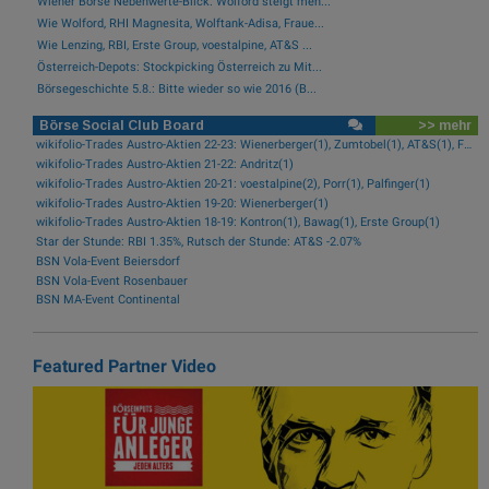
Wiener Börse Nebenwerte-Blick: Wolford steigt meh...
Wie Wolford, RHI Magnesita, Wolftank-Adisa, Fraue...
Wie Lenzing, RBI, Erste Group, voestalpine, AT&S ...
Österreich-Depots: Stockpicking Österreich zu Mit...
Börsegeschichte 5.8.: Bitte wieder so wie 2016 (B...
Börse Social Club Board
>> mehr
wikifolio-Trades Austro-Aktien 22-23: Wienerberger(1), Zumtobel(1), AT&S(1), Frequentis(1), FACC(1), Kontron(1)
wikifolio-Trades Austro-Aktien 21-22: Andritz(1)
wikifolio-Trades Austro-Aktien 20-21: voestalpine(2), Porr(1), Palfinger(1)
wikifolio-Trades Austro-Aktien 19-20: Wienerberger(1)
wikifolio-Trades Austro-Aktien 18-19: Kontron(1), Bawag(1), Erste Group(1)
Star der Stunde: RBI 1.35%, Rutsch der Stunde: AT&S -2.07%
BSN Vola-Event Beiersdorf
BSN Vola-Event Rosenbauer
BSN MA-Event Continental
Featured Partner Video