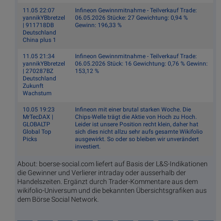
11.05 22:07
Infineon Gewinnmitnahme - Teilverkauf Trade:
yannikYBbretzel
06.05.2026 Stücke: 27 Gewichtung: 0,94 %
| 911718DB
Gewinn: 196,33 %
Deutschland
China plus 1
11.05 21:34
Infineon Gewinnmitnahme - Teilverkauf Trade:
yannikYBbretzel
06.05.2026 Stück: 16 Gewichtung: 0,76 % Gewinn:
| 270287BZ
153,12 %
Deutschland
Zukunft
Wachstum
10.05 19:23
Infineon mit einer brutal starken Woche. Die
MrTecDAX |
Chips-Welle trägt die Aktie von Hoch zu Hoch.
GLOBALTP
Leider ist unsere Position recht klein, daher hat
Global Top
sich dies nicht allzu sehr aufs gesamte Wikifolio
Picks
ausgewirkt. So oder so bleiben wir unverändert
investiert.
About: boerse-social.com liefert auf Basis der L&S-Indikationen
die Gewinner und Verlierer intraday oder ausserhalb der
Handelszeiten. Ergänzt durch Trader-Kommentare aus dem
wikifolio-Universum und die bekannten Übersichtsgrafiken aus
dem Börse Social Network.