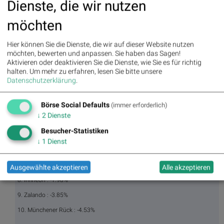
rade
Dienste, die wir nutzen
Repo
rting
möchten
Days
Hier können Sie die Dienste, die wir auf dieser Website nutzen
möchten, bewerten und anpassen. Sie haben das Sagen!
Bildnachweis
Aktivieren oder deaktivieren Sie die Dienste, wie Sie es für richtig
halten.
Um mehr zu erfahren, lesen Sie bitte unsere
1. Bayer : 4.56%
Datenschutzerklärung
.
2. Deutsche Boerse : 0.87%
Börse Social Defaults
(immer erforderlich)
3. Symrise : 0.84%
↓
2
Dienste
4. Brenntag : 0.60%
Besucher-Statistiken
5. BASF : 0.52%
↓
1
Dienst
6. Siemens Energy : -1.82%
7. Commerzbank : -1.82%
Ausgewählte akzeptieren
Alle akzeptieren
8. Infineon : -1.98%
9. Zalando : -3.85%
10. Münchener Rück : -4.53%