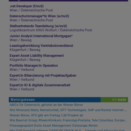
.net Developer (f/m/d)
Wien / Österreichische Post
Datenschutzmanager*in Wien (w/m/d)
Wien / Österreichische Post
Stellvertretende Teamleitung (w/m/d)
Logistikzentrum 6965 Wolfurt / Österreichische Post
Junior Analyst International Mortgages*
Wien / Bawag
Leasingabwicklung Vertriebsinnendienst
Klagenfurt / Bawag
Expert Asset Liability Management
Klagenfurt / Bawag
Portfolio Manager:in Operation
Wien / Verbund
Expert:in Bilanzierung mit Projektaufgaben
Wien / Verbund
Expert:in KI & digitale Zusammenarbeit
Wien / Verbund
Meistgelesen
>> mehr
AMCs für Österreich, gelistet an der Wiener Börse
Wie Wirecard, Manz, Nemetschek, GFT Technologies, SAP und Rocket Internet für Gesprächsstoff sorgten
Wiener Börse: ATX gibt am Freitag 1,36 Prozent ab
Wie Baumot Group, Rhoen-Klinikum, Francotyp-Postalia, Tele Columbus, European Lithium und Lanxess für Gesprächsstoff sorgten
Pressegespräch Erste Asset Management Osteuropa Aktien
Wie SAP, Scout24, Infineon, DAIMLER TRUCK HLD..., Zalando und Allianz für Gesprächsstoff im DAX sorgten