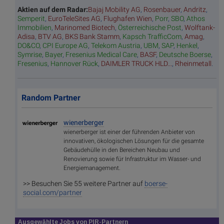
Aktien auf dem Radar:
Bajaj Mobility AG
,
Rosenbauer
,
Andritz
,
Semperit
,
EuroTeleSites AG
,
Flughafen Wien
,
Porr
,
SBO
,
Athos
Immobilien
,
Marinomed Biotech
,
Österreichische Post
,
Wolftank-
Adisa
,
BTV AG
,
BKS Bank Stamm
,
Kapsch TrafficCom
,
Amag
,
DO&CO
,
CPI Europe AG
,
Telekom Austria
,
UBM
,
SAP
,
Henkel
,
Symrise
,
Bayer
,
Fresenius Medical Care
,
BASF
,
Deutsche Boerse
,
Fresenius
,
Hannover Rück
,
DAIMLER TRUCK HLD...
,
Rheinmetall
.
Random Partner
wienerberger
wienerberger ist einer der führenden Anbieter von
innovativen, ökologischen Lösungen für die gesamte
Gebäudehülle in den Bereichen Neubau und
Renovierung sowie für Infrastruktur im Wasser- und
Energiemanagement.
>> Besuchen Sie 55 weitere Partner auf
boerse-
social.com/partner
Ausgewählte Jobs von PIR-Partnern