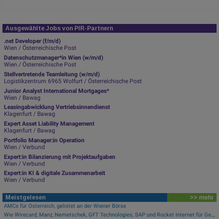
Ausgewählte Jobs von PIR-Partnern
.net Developer (f/m/d)
Wien / Österreichische Post
Datenschutzmanager*in Wien (w/m/d)
Wien / Österreichische Post
Stellvertretende Teamleitung (w/m/d)
Logistikzentrum 6965 Wolfurt / Österreichische Post
Junior Analyst International Mortgages*
Wien / Bawag
Leasingabwicklung Vertriebsinnendienst
Klagenfurt / Bawag
Expert Asset Liability Management
Klagenfurt / Bawag
Portfolio Manager:in Operation
Wien / Verbund
Expert:in Bilanzierung mit Projektaufgaben
Wien / Verbund
Expert:in KI & digitale Zusammenarbeit
Wien / Verbund
Meistgelesen
>> mehr
AMCs für Österreich, gelistet an der Wiener Börse
Wie Wirecard, Manz, Nemetschek, GFT Technologies, SAP und Rocket Internet für Gesprächsstoff sorgten