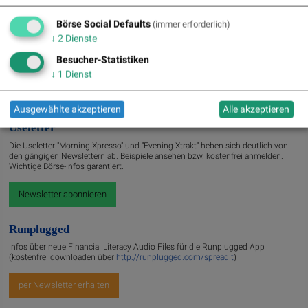
» Nachlese: 10 Vokabel, um Asta besser zu verstehen; Stella Langthaler (au...
Börse Social Defaults
(immer erforderlich)
» PIR-News: Post, Kontron (Christine Petzwinkler)
↓
2
Dienste
» (Christian Drastil)
» Wiener Börse zu Mittag schwächer: Bajaj Mobility, FACC und Agrana gesucht
Besucher-Statistiken
» Börse-Inputs auf Spotify zu u.a. Jugend fragt Asta nach dem
↓
1
Dienst
Geschäftsmod...
» ATX-Trends: VIG, AT&S, Erste Group, Verbund ...
Ausgewählte akzeptieren
Alle akzeptieren
Useletter
Die Useletter "Morning Xpresso" und "Evening Xtrakt" heben sich deutlich von
den gängigen Newslettern ab. Beispiele ansehen bzw. kostenfrei anmelden.
Wichtige Börse-Infos garantiert.
Newsletter abonnieren
Runplugged
Infos über neue Financial Literacy Audio Files für die Runplugged App
(kostenfrei downloaden über
http://runplugged.com/spreadit
)
per Newsletter erhalten