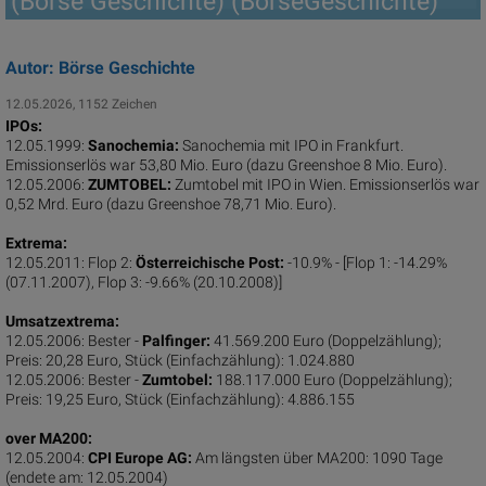
(Börse Geschichte) (BörseGeschichte)
Autor: Börse Geschichte
12.05.2026, 1152 Zeichen
IPOs:
12.05.1999:
Sanochemia:
Sanochemia mit IPO in Frankfurt.
Emissionserlös war 53,80 Mio. Euro (dazu Greenshoe 8 Mio. Euro).
12.05.2006:
ZUMTOBEL:
Zumtobel mit IPO in Wien. Emissionserlös war
0,52 Mrd. Euro (dazu Greenshoe 78,71 Mio. Euro).
Extrema:
12.05.2011: Flop 2:
Österreichische Post:
-10.9% - [Flop 1: -14.29%
(07.11.2007), Flop 3: -9.66% (20.10.2008)]
Umsatzextrema:
12.05.2006: Bester -
Palfinger:
41.569.200 Euro (Doppelzählung);
Preis: 20,28 Euro, Stück (Einfachzählung): 1.024.880
12.05.2006: Bester -
Zumtobel:
188.117.000 Euro (Doppelzählung);
Preis: 19,25 Euro, Stück (Einfachzählung): 4.886.155
over MA200:
12.05.2004:
CPI Europe AG:
Am längsten über MA200: 1090 Tage
(endete am: 12.05.2004)