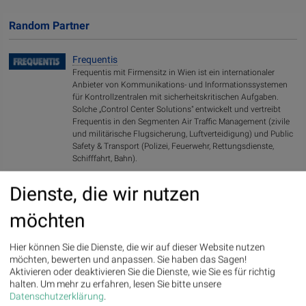
Random Partner
Frequentis
Frequentis mit Firmensitz in Wien ist ein internationaler
Anbieter von Kommunikations- und Informationssystemen
für Kontrollzentralen mit sicherheitskritischen Aufgaben.
Solche „Control Center Solutions" entwickelt und vertreibt
Frequentis in den Segmenten Air Traffic Management (zivile
und militärische Flugsicherung, Luftverteidigung) und Public
Safety & Transport (Polizei, Feuerwehr, Rettungsdienste,
Schifffahrt, Bahn).
>> Besuchen Sie 55 weitere Partner auf
boerse-social.com/partner
Dienste, die wir nutzen
möchten
Latest Blogs
» Wiener Börse Party: ATX schwächer, Bajaj Mobility mit 40 Prozent
Hier können Sie die Dienste, die wir auf dieser Website nutzen
Wochenp...
möchten, bewerten und anpassen. Sie haben das Sagen!
» Wiener Börse Party #1216: ATX schwächer, Bajaj Mobility weiter stark, ne...
Aktivieren oder deaktivieren Sie die Dienste, wie Sie es für richtig
» Österreich-Depots: Weekend-Bilanz (Depot Kommentar)
halten.
Um mehr zu erfahren, lesen Sie bitte unsere
» Börsegeschichte 7.8.: Extremes zu Palfinger (Börse Geschichte)
Datenschutzerklärung
.
(BörseGes...