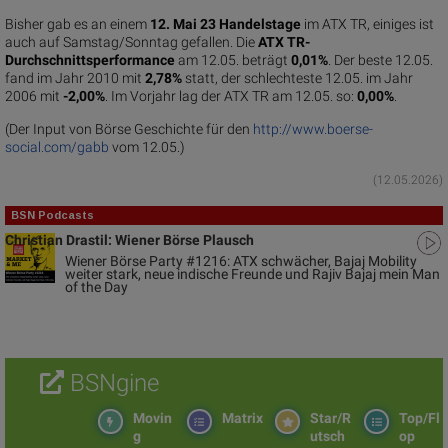
Bisher gab es an einem
12. Mai 23 Handelstage
im ATX TR, einiges ist
auch auf Samstag/Sonntag gefallen. Die
ATX TR-
Durchschnittsperformance
am 12.05. beträgt
0,01%
. Der beste 12.05.
fand im Jahr 2010 mit
2,78%
statt, der schlechteste 12.05. im Jahr
2006 mit
-2,00%
. Im Vorjahr lag der ATX TR am 12.05. so:
0,00%
.
(Der Input von Börse Geschichte für den
http://www.boerse-
social.com/gabb
vom 12.05.)
(12.05.2026)
BSN Podcasts
Christian Drastil: Wiener Börse Plausch
Wiener Börse Party #1216: ATX schwächer, Bajaj Mobility
weiter stark, neue indische Freunde und Rajiv Bajaj mein Man
of the Day
BSNgine
Movin
Matrix
Star/R
Top/Fl
g
utsch
op