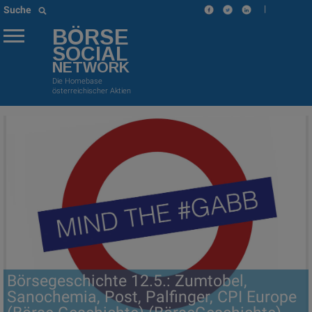
|
Suche
BÖRSE
SOCIAL
NETWORK
Die Homebase
österreichischer Aktien
Börsegeschichte 12.5.: Zumtobel,
Sanochemia, Post, Palfinger, CPI Europe