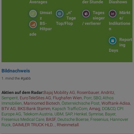
Averages
der Stunde
Diashows
Umsat
„n“
Tages
Märkt
z
Tage
sieger
e/
BS-
Top/Flop
/ verlierer
Indikatione
Hitpar
n
ade
Report
ing
Days
Bildnachweis
1. mind the #gabb
Aktien auf dem Radar:
Bajaj Mobility AG
,
Rosenbauer
,
Andritz
,
Semperit
,
EuroTeleSites AG
,
Flughafen Wien
,
Porr
,
SBO
,
Athos
Immobilien
,
Marinomed Biotech
,
Österreichische Post
,
Wolftank-Adisa
,
BTV AG
,
BKS Bank Stamm
,
Kapsch TrafficCom
,
Amag
,
DO&CO
,
CPI
Europe AG
,
Telekom Austria
,
UBM
,
SAP
,
Henkel
,
Symrise
,
Bayer
,
Fresenius Medical Care
,
BASF
,
Deutsche Boerse
,
Fresenius
,
Hannover
Rück
,
DAIMLER TRUCK HLD...
,
Rheinmetall
.