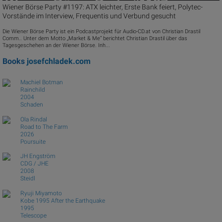
Wiener Börse Party #1197: ATX leichter, Erste Bank feiert, Polytec-
Vorstände im Interview, Frequentis und Verbund gesucht
Die Wiener Börse Party ist ein Podcastprojekt für Audio-CD.at von Christian Drastil
Comm.. Unter dem Motto „Market & Me“ berichtet Christian Drastil über das
Tagesgeschehen an der Wiener Börse. Inh...
Books
josefchladek.com
Machiel Botman
Rainchild
2004
Schaden
Ola Rindal
Road to The Farm
2026
Poursuite
JH Engström
CDG / JHE
2008
Steidl
Ryuji Miyamoto
Kobe 1995 After the Earthquake
1995
Telescope