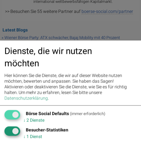
international wettbewerbsfähigen Kapitalmarkt.
>> Besuchen Sie 55 weitere Partner auf
boerse-social.com/partner
Latest Blogs
» Wiener Börse Party: ATX schwächer, Bajaj Mobility mit 40 Prozent
Wochenp...
Dienste, die wir nutzen
» Wiener Börse Party #1216: ATX schwächer, Bajaj Mobility weiter stark, ne...
» Österreich-Depots: Weekend-Bilanz (Depot Kommentar)
möchten
» Börsegeschichte 7.8.: Extremes zu Palfinger (Börse Geschichte)
(BörseGes...
» Nachlese: 10 Vokabel, um Asta besser zu verstehen; Stella Langthaler (au...
Hier können Sie die Dienste, die wir auf dieser Website nutzen
» PIR-News: Post, Kontron (Christine Petzwinkler)
möchten, bewerten und anpassen. Sie haben das Sagen!
Aktivieren oder deaktivieren Sie die Dienste, wie Sie es für richtig
» (Christian Drastil)
halten.
Um mehr zu erfahren, lesen Sie bitte unsere
» Wiener Börse zu Mittag schwächer: Bajaj Mobility, FACC und Agrana gesucht
Datenschutzerklärung
.
» Börse-Inputs auf Spotify zu u.a. Jugend fragt Asta nach dem
Geschäftsmod...
» ATX-Trends: VIG, AT&S, Erste Group, Verbund ...
Börse Social Defaults
(immer erforderlich)
↓
2
Dienste
Useletter
Besucher-Statistiken
↓
1
Dienst
Die Useletter "Morning Xpresso" und "Evening Xtrakt" heben sich deutlich von
den gängigen Newslettern ab. Beispiele ansehen bzw. kostenfrei anmelden.