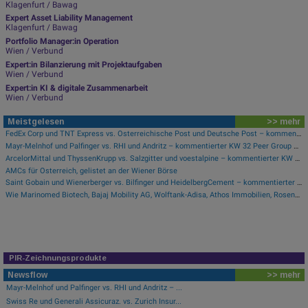
Klagenfurt / Bawag
Expert Asset Liability Management
Klagenfurt / Bawag
Portfolio Manager:in Operation
Wien / Verbund
Expert:in Bilanzierung mit Projektaufgaben
Wien / Verbund
Expert:in KI & digitale Zusammenarbeit
Wien / Verbund
Meistgelesen
>> mehr
FedEx Corp und TNT Express vs. Österreichische Post und Deutsche Post – kommentierter KW 32 Peer Group Watch Post
Mayr-Melnhof und Palfinger vs. RHI und Andritz – kommentierter KW 32 Peer Group Watch Zykliker Österreich
ArcelorMittal und ThyssenKrupp vs. Salzgitter und voestalpine – kommentierter KW 32 Peer Group Watch Stahl
AMCs für Österreich, gelistet an der Wiener Börse
Saint Gobain und Wienerberger vs. Bilfinger und HeidelbergCement – kommentierter KW 32 Peer Group Watch Bau & Baustoffe
Wie Marinomed Biotech, Bajaj Mobility AG, Wolftank-Adisa, Athos Immobilien, Rosenbauer und Telekom Austria für Gesprächsstoff in Österreich sorgten
PIR-Zeichnungsprodukte
Newsflow
>> mehr
Mayr-Melnhof und Palfinger vs. RHI und Andritz – ...
Swiss Re und Generali Assicuraz. vs. Zurich Insur...