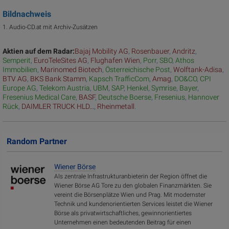
Bildnachweis
1. Audio-CD.at mit Archiv-Zusätzen
Aktien auf dem Radar:
Bajaj Mobility AG
,
Rosenbauer
,
Andritz
,
Semperit
,
EuroTeleSites AG
,
Flughafen Wien
,
Porr
,
SBO
,
Athos
Immobilien
,
Marinomed Biotech
,
Österreichische Post
,
Wolftank-Adisa
,
BTV AG
,
BKS Bank Stamm
,
Kapsch TrafficCom
,
Amag
,
DO&CO
,
CPI
Europe AG
,
Telekom Austria
,
UBM
,
SAP
,
Henkel
,
Symrise
,
Bayer
,
Fresenius Medical Care
,
BASF
,
Deutsche Boerse
,
Fresenius
,
Hannover
Rück
,
DAIMLER TRUCK HLD...
,
Rheinmetall
.
Random Partner
Wiener Börse
Als zentrale Infrastrukturanbieterin der Region öffnet die
Wiener Börse AG Tore zu den globalen Finanzmärkten. Sie
vereint die Börsenplätze Wien und Prag. Mit modernster
Technik und kundenorientierten Services leistet die Wiener
Börse als privatwirtschaftliches, gewinnorientiertes
Unternehmen einen bedeutenden Beitrag für einen