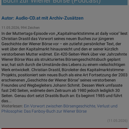
Buch zur Wiener Börse (Podcast)
Autor: Audio-CD.at mit Archiv-Zusätzen
11.05.2026, 994 Zeichen
In der Muttertags-Episode von „Kapitalmarktstimme.at daily voice" liest
Christian Drastil das Vorwort seines neuen Buches zur jüngeren
Geschichte der Wiener Börse vor – ein zutiefst persönlicher Text, der
weit über den Kapitalmarkt hinausreicht und den er seiner kürzlich
verstorbenen Mutter widmet. Ein 420-Seiten-Werk über vier Jahrzehnte
Wiener Börse Was als strukturiertes Börsengeschichtsbuch geplant
war, hat sich durch die Umstände des Lebens zu einem vielschichtigen
Werk entwickelt. Christian Drastil, Büroleiter des Kapitalmarktstimme-
Projekts, positioniert sein neues Buch als eine Art Fortsetzung der 2003
erschienenen „Geschichte der Wiener Börse" seines verstorbenen
Freundes und Wegbegleiters Johann Schmit. Dessen Werk umfasste
fast 240 Seiten, widmete dem Zeitraum ab 1980 jedoch lediglich 30
Seiten. Genau dort setzt Drastils Buch an: Es beginnt 1985 und führt
das...
Weiterlesen:
Ein Vorwort zwischen Börsengeschichte, Verlust und
Philosophie: Das Fanboy-Buch zur Wiener Börse
(11.05.2026)