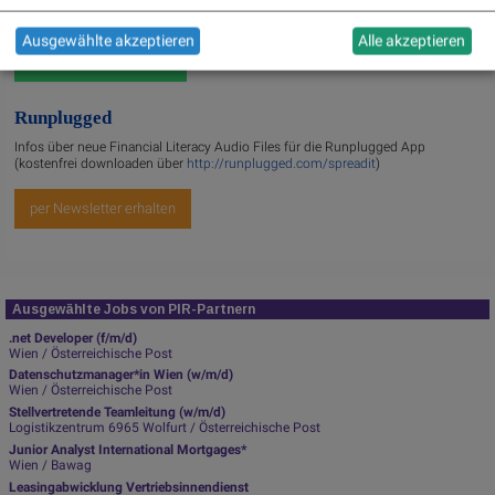
Wichtige Börse-Infos garantiert.
Ausgewählte akzeptieren
Alle akzeptieren
Newsletter abonnieren
Runplugged
Infos über neue Financial Literacy Audio Files für die Runplugged App
(kostenfrei downloaden über
http://runplugged.com/spreadit
)
per Newsletter erhalten
Ausgewählte Jobs von PIR-Partnern
.net Developer (f/m/d)
Wien / Österreichische Post
Datenschutzmanager*in Wien (w/m/d)
Wien / Österreichische Post
Stellvertretende Teamleitung (w/m/d)
Logistikzentrum 6965 Wolfurt / Österreichische Post
Junior Analyst International Mortgages*
Wien / Bawag
Leasingabwicklung Vertriebsinnendienst