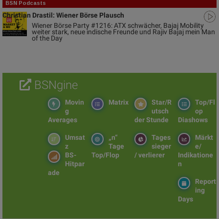
BSN Podcasts
Christian Drastil: Wiener Börse Plausch
Wiener Börse Party #1216: ATX schwächer, Bajaj Mobility
weiter stark, neue indische Freunde und Rajiv Bajaj mein Man
of the Day
BSNgine
Movin
Matrix
Star/R
Top/Fl
g
utsch
op
Averages
der Stunde
Diashows
Umsat
„n“
Tages
Märkt
z
Tage
sieger
e/
BS-
Top/Flop
/ verlierer
Indikatione
Hitpar
n
ade
Report
ing
Days