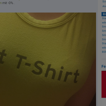
Sco
m
mit -0% .
Ana
Bö
Sme
Sme
Sme
Sme
wik
BSN
Fe