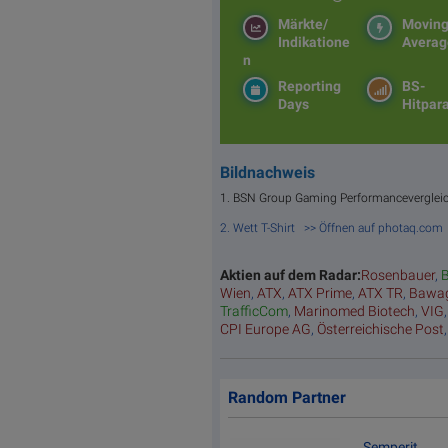
Märkte/
Movin
Indikatione
Averag
n
Reporting
BS-
Days
Hitpar
Bildnachweis
1. BSN Group Gaming Performancevergleic
2. Wett T-Shirt >> Öffnen auf photaq.com
Aktien auf dem Radar:
Rosenbauer
,
B
Wien
,
ATX
,
ATX Prime
,
ATX TR
,
Bawa
TrafficCom
,
Marinomed Biotech
,
VIG
CPI Europe AG
,
Österreichische Post
Random Partner
Semperit