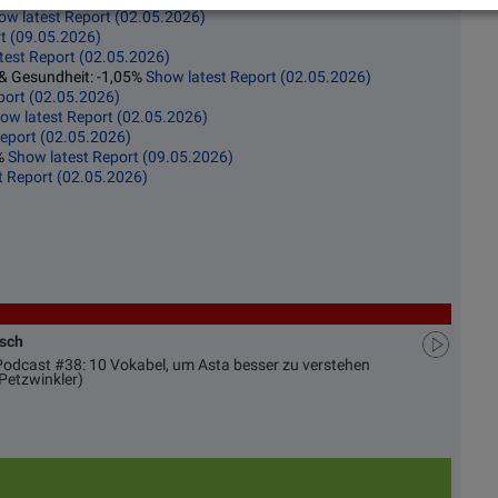
ow latest Report (02.05.2026)
t (09.05.2026)
test Report (02.05.2026)
 & Gesundheit: -1,05%
Show latest Report (02.05.2026)
port (02.05.2026)
ow latest Report (02.05.2026)
eport (02.05.2026)
6%
Show latest Report (09.05.2026)
t Report (02.05.2026)
usch
 Podcast #38: 10 Vokabel, um Asta besser zu verstehen
Petzwinkler)