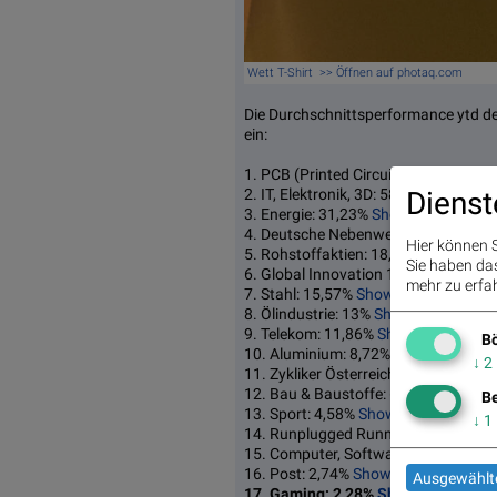
Wett T-Shirt >> Öffnen auf photaq.com
Die Durchschnittsperformance ytd de
ein:
1. PCB (Printed Circuit Board Produc
Dienst
2. IT, Elektronik, 3D: 58,32%
Show lat
3. Energie: 31,23%
Show latest Repor
4. Deutsche Nebenwerte: 22,39%
Sho
Hier können S
5. Rohstoffaktien: 18,51%
Show lates
Sie haben das 
6. Global Innovation 1000: 15,95%
Sh
mehr zu erfah
7. Stahl: 15,57%
Show latest Report 
8. Ölindustrie: 13%
Show latest Repor
9. Telekom: 11,86%
Show latest Repo
Bö
10. Aluminium: 8,72%
↓
2
11. Zykliker Österreich: 8,36%
Show l
12. Bau & Baustoffe: 6,93%
Show lat
Be
13. Sport: 4,58%
Show latest Report 
↓
1
14. Runplugged Running Stocks: 3,4
15. Computer, Software & Internet : 
16. Post: 2,74%
Show latest Report 
Ausgewählte
17. Gaming: 2,28%
Show latest Repo