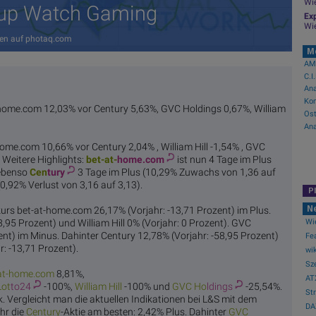
Wi
oup Watch Gaming
Exp
Wi
nen auf photaq.com
M
AMC
C.I
Kon
t-home.com 12,03% vor Century 5,63%, GVC Holdings 0,67%, William
home.com 10,66% vor Century 2,04% , William Hill -1,54% , GVC
 Weitere Highlights:
bet-at-
home.com
ist nun 4 Tage im Plus
 ebenso
Cen
tury
3 Tage im Plus (10,29% Zuwachs von 1,36 auf
0,92% Verlust von 3,16 auf 3,13).
P
N
kurs bet-at-home.com 26,17% (Vorjahr: -13,71 Prozent) im Plus.
Wie
,95 Prozent) und William Hill 0% (Vorjahr: 0 Prozent). GVC
ent) im Minus. Dahinter Century 12,78% (Vorjahr: -58,95 Prozent)
Fea
: -13,71 Prozent).
wik
Sze
t-
home.com
8,81%,
AT
Lot
to24
-100%,
Willia
m Hill
-100% und
GVC Ho
ldings
-25,54%.
Str.
ck. Vergleicht man die aktuellen Indikationen bei L&S mit dem
DA
hr die
Cen
tury
-Aktie am besten: 2,42% Plus. Dahinter
GVC