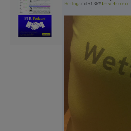
Ho
ldings
mit +1,35%
bet-at-
home.co