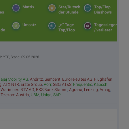
g
Matrix
Star/Rutsch
Top/Flop
es
der Stunde
Diashows
Umsatz
„n“ Tage
Tagessieger
ade
Top/Flop
/ verlierer
h YTD, Stand: 09.05.2026
ajaj Mobility AG
,
Andritz
,
Semperit
,
EuroTeleSites AG
,
Flughafen
g
,
ATX NTR
,
Erste Group
,
Porr
,
SBO
,
AT&S
,
Frequentis
,
Kapsch
,
Warimpex
,
BTV AG
,
BKS Bank Stamm
,
Agrana
,
Lenzing
,
Amag
,
,
Telekom Austria
,
UBM
,
Uniqa
,
SAP
.