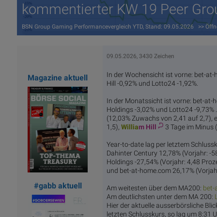
kommentierter KW 19 Peer Gr
BSN Group Gaming Performancevergleich YTD, Stand: 09.05.2026 >> Öff
09.05.2026, 3430 Zeichen
In der Wochensicht ist vorne: bet-a
Magazine aktuell
Hill -0,92% und Lotto24 -1,92%.
In der Monatssicht ist vorne: bet-at-
Holdings -3,02% und Lotto24 -9,73% .
(12,03% Zuwachs von 2,41 auf 2,7),
1,5),
Willia
m Hill
3 Tage im Minus (
Year-to-date lag per letztem Schluss
Dahinter Century 12,78% (Vorjahr: -58
Holdings -27,54% (Vorjahr: 4,48 Proz
und bet-at-home.com 26,17% (Vorjahr
#gabb aktuell
Am weitesten über dem MA200:
bet-a
Am deutlichsten unter dem MA 200:
Hier der aktuelle ausserbörsliche Bli
letzten Schlusskurs, so lag um 8:31 U