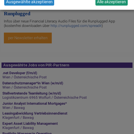
Ausgewählte akzeptieren
Alle akzeptieren
Runplugged
Infos über neue Financial Literacy Audio Files für die Runplugged App
(kostenfrei downloaden über
http://runplugged.com/spreadit
)
per Newsletter erhalten
Ausgewählte Jobs von PIR-Partnern
.net Developer (f/m/d)
Wien / Österreichische Post
Datenschutzmanager*in Wien (w/m/d)
Wien / Österreichische Post
Stellvertretende Teamleitung (w/m/d)
Logistikzentrum 6965 Wolfurt / Österreichische Post
Junior Analyst International Mortgages*
Wien / Bawag
Leasingabwicklung Vertriebsinnendienst
Klagenfurt / Bawag
Expert Asset Liability Management
Klagenfurt / Bawag
Portfolio Manager:in Operation