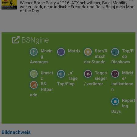
Wiener Börse Party #1216: ATX schwächer, Bajaj Mobility
weiter stark, neue indische Freunde und Rajiv Bajaj mein Man
of the Day
BSNgine
Movin
Matrix
Star/R
Top/Fl
g
utsch
op
Averages
der Stunde
Diashows
Umsat
„n“
Tages
Märkt
z
Tage
sieger
e/
BS-
Top/Flop
/ verlierer
Indikatione
Hitpar
n
ade
Report
ing
Days
Bildnachweis