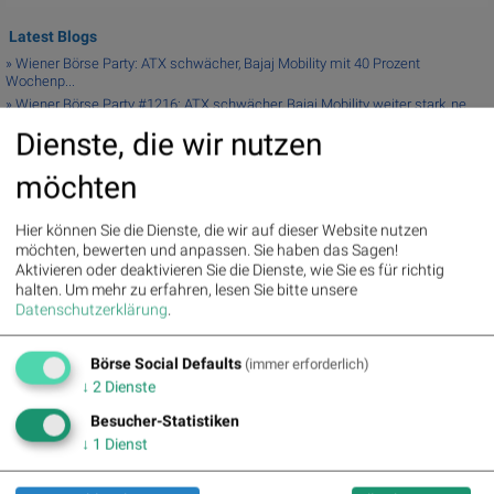
Latest Blogs
» Wiener Börse Party: ATX schwächer, Bajaj Mobility mit 40 Prozent
Wochenp...
» Wiener Börse Party #1216: ATX schwächer, Bajaj Mobility weiter stark, ne...
» Österreich-Depots: Weekend-Bilanz (Depot Kommentar)
Dienste, die wir nutzen
» Börsegeschichte 7.8.: Extremes zu Palfinger (Börse Geschichte)
(BörseGes...
möchten
» Nachlese: 10 Vokabel, um Asta besser zu verstehen; Stella Langthaler (au...
» PIR-News: Post, Kontron (Christine Petzwinkler)
Hier können Sie die Dienste, die wir auf dieser Website nutzen
» (Christian Drastil)
möchten, bewerten und anpassen. Sie haben das Sagen!
» Wiener Börse zu Mittag schwächer: Bajaj Mobility, FACC und Agrana gesucht
Aktivieren oder deaktivieren Sie die Dienste, wie Sie es für richtig
» Börse-Inputs auf Spotify zu u.a. Jugend fragt Asta nach dem
halten.
Um mehr zu erfahren, lesen Sie bitte unsere
Geschäftsmod...
Datenschutzerklärung
.
» ATX-Trends: VIG, AT&S, Erste Group, Verbund ...
Börse Social Defaults
(immer erforderlich)
Useletter
↓
2
Dienste
Die Useletter "Morning Xpresso" und "Evening Xtrakt" heben sich deutlich von
Besucher-Statistiken
den gängigen Newslettern ab. Beispiele ansehen bzw. kostenfrei anmelden.
↓
1
Dienst
Wichtige Börse-Infos garantiert.
Newsletter abonnieren