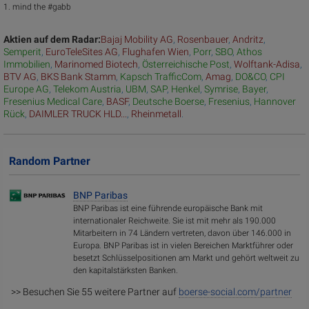
1. mind the #gabb
Aktien auf dem Radar:
Bajaj Mobility AG
,
Rosenbauer
,
Andritz
,
Semperit
,
EuroTeleSites AG
,
Flughafen Wien
,
Porr
,
SBO
,
Athos
Immobilien
,
Marinomed Biotech
,
Österreichische Post
,
Wolftank-Adisa
,
BTV AG
,
BKS Bank Stamm
,
Kapsch TrafficCom
,
Amag
,
DO&CO
,
CPI
Europe AG
,
Telekom Austria
,
UBM
,
SAP
,
Henkel
,
Symrise
,
Bayer
,
Fresenius Medical Care
,
BASF
,
Deutsche Boerse
,
Fresenius
,
Hannover
Rück
,
DAIMLER TRUCK HLD...
,
Rheinmetall
.
Random Partner
BNP Paribas
BNP Paribas ist eine führende europäische Bank mit
internationaler Reichweite. Sie ist mit mehr als 190.000
Mitarbeitern in 74 Ländern vertreten, davon über 146.000 in
Europa. BNP Paribas ist in vielen Bereichen Marktführer oder
besetzt Schlüsselpositionen am Markt und gehört weltweit zu
den kapitalstärksten Banken.
>> Besuchen Sie 55 weitere Partner auf
boerse-social.com/partner