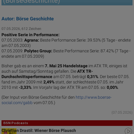
(BörseGeschichte)
Autor: Börse Geschichte
07.05.2026, 612 Zeichen
Positive Serie in Performance:
07.05.2003:
Agrana:
Beste Performance Serie: 39.53% (5 Tage - endete
am 07.05.2003)
07.05.2009:
Polytec Group:
Beste Performance Serie: 87.42% (7 Tage -
endete am 07.05.2009)
Bisher gab es an einem
7. Mai 25 Handelstage
im ATX TR, einiges ist
auch auf Samstag/Sonntag gefallen. Die
ATX TR-
Durchschnittsperformance
am 07.05. beträgt
0,31%
. Der beste 07.05.
fand im Jahr 2009 mit
2,49%
statt, der schlechteste 07.05. im Jahr
2010 mit
-3,33%
. Im Vorjahr lag der ATX TR am 07.05. so:
0,00%
.
(Der Input von Börse Geschichte für den
http://www.boerse-
social.com/gabb
vom 07.05.)
(07.05.2026)
BSN Podcasts
Christian Drastil: Wiener Börse Plausch