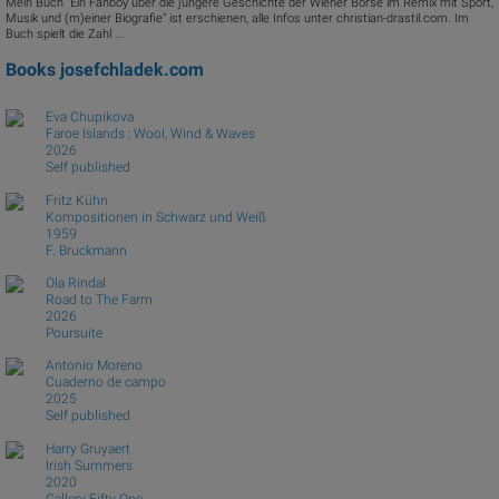
Mein Buch "Ein Fanboy über die jüngere Geschichte der Wiener Börse im Remix mit Sport,
Musik und (m)einer Biografie" ist erschienen, alle Infos unter christian-drastil.com. Im
Buch spielt die Zahl ...
Books
josefchladek.com
Eva Chupikova
Faroe Islands ; Wool, Wind & Waves
2026
Self published
Fritz Kühn
Kompositionen in Schwarz und Weiß
1959
F. Bruckmann
Ola Rindal
Road to The Farm
2026
Poursuite
Antonio Moreno
Cuaderno de campo
2025
Self published
Harry Gruyaert
Irish Summers
2020
Gallery Fifty One