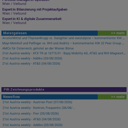
Wien / Verbund
Expert:in Bilanzierung mit Projektaufgaben
Wien / Verbund
Expert:in KI & digitale Zusammenarbeit
Wien / Verbund
Meistgelesen
>> mehr
ArcelorMittal und ThyssenKrupp vs. Salzgitter und voestalpine – kommentierter KW 32 Peer Group Watch Stahl
Mayr-Melnhof und Palfinger vs. RHI und Andritz – kommentierter KW 32 Peer Group Watch Zykliker Österreich
AMCs für Österreich, gelistet an der Wiener Börse
21st Austria weekly - ATX TR at 16715.01 - Bajaj Mobility AG, AT&S and RHI Magnesita best-performing, Österreichische Post with weakest performance (08/08/2026)
21st Austria weekly - Addiko (03/08/2026)
21st Austria weekly - AT&S (04/08/2026)
PIR-Zeichnungsprodukte
Newsflow
>> mehr
21st Austria weekly - Austrian Post (07/08/2026)
21st Austria weekly - Kontron, Frequentis (06/08/...
21st Austria weekly - Porr (05/08/2026)
21st Austria weekly - AT&S (04/08/2026)
21st Austria weekly - Addiko (03/08/2026)