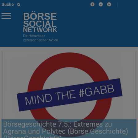
|
Suche
BÖRSE
SOCIAL
NETWORK
Die Homebase
österreichischer Aktien
Börsegeschichte 7.5.: Extremes zu
Agrana und Polytec (Börse Geschichte)