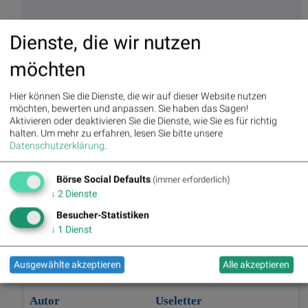
Aktien auf dem Radar:
Bajaj Mobility AG
,
Rosenbauer
,
Andritz
,
Dienste, die wir nutzen
Semperit
,
EuroTeleSites AG
,
Flughafen Wien
,
Porr
,
SBO
,
Athos
Immobilien
,
Marinomed Biotech
,
Österreichische Post
,
Wolftank-
Adisa
,
BTV AG
,
BKS Bank Stamm
,
Kapsch TrafficCom
,
Amag
,
möchten
DO&CO
,
CPI Europe AG
,
Telekom Austria
,
UBM
.
Hier können Sie die Dienste, die wir auf dieser Website nutzen
möchten, bewerten und anpassen. Sie haben das Sagen!
Aktivieren oder deaktivieren Sie die Dienste, wie Sie es für richtig
Random Partner
halten.
Um mehr zu erfahren, lesen Sie bitte unsere
Datenschutzerklärung
.
Marinomed
Marinomed hat die Vision, das Leben von Patienten, die
Börse Social Defaults
(immer erforderlich)
an Krankheiten mit unzureichenden
↓
2
Dienste
Behandlungsmöglichkeiten leiden, in zwei wichtigen
therapeutischen Bereichen nachhaltig zu verbessern:
Besucher-Statistiken
Virologie und Immunologie.
↓
1
Dienst
>> Besuchen Sie 55 weitere Partner auf
boerse-
social.com/partner
Ausgewählte akzeptieren
Alle akzeptieren
Autor
Useletter