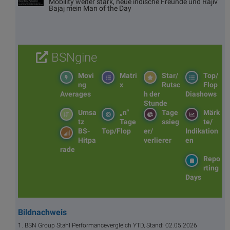
Mobility weiter stark, neue indische Freunde und Rajiv
Bajaj mein Man of the Day
BSNgine
Movi
Matri
Star/
Top/
ng
x
Rutsc
Flop
Averages
h der
Diashows
Stunde
Umsa
„n“
Tage
Märk
tz
Tage
ssieg
te/
BS-
Top/Flop
er/
Indikation
Hitpa
verlierer
en
rade
Repo
rting
Days
Bildnachweis
1. BSN Group Stahl Performancevergleich YTD, Stand: 02.05.2026