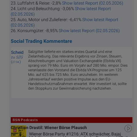
23. Luftfahrt & Reise: -2,8%
Show latest Report (02.05.2026)
24. Licht und Beleuchtung: -3,06%
Show latest Report
(02.05.2026)
25. Auto, Motor und Zulieferer: -6,41%
Show latest Report
(02.05.2026)
26. Konsumgüter: -8,95%
Show latest Report (02.05.2026)
Social Trading Kommentare
Salzgitter lieferte ein starkes erstes Quartal und eine
Scheid
Zielanhebung. Das relevante Ergebnis vor Zinsen, Steuern,
zu
SZG
Abschreibungen und Valuation Exchangeable (Ebitda VX)
(
)
27.04.
sprang von 79 Mio. Euro im Vorjahr auf 280 Mio. empor. Dies
veranlasste den Vorstand die Ebitda VX-Prognose um 125
Mio. auf 625 bis 725 Mio. Euro anzuheben. Im weiteren
Jahresverlauf werden positive Impulse aus den EU-
Handelsschutzmaßnahmen erwartet. Wer investiert ist, sollte
den Stoppkurs zur Gewinnabsicherung nachziehen.
BSN Podcasts
Christian Drastil: Wiener Börse Plausch
Wiener Börse Party #1216: ATX schwächer, Bajaj