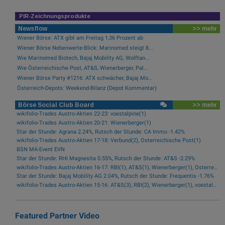
PIR-Zeichnungsprodukte
Newsflow
>> mehr
Wiener Börse: ATX gibt am Freitag 1,36 Prozent ab
Wiener Börse Nebenwerte-Blick: Marinomed steigt 8...
Wie Marinomed Biotech, Bajaj Mobility AG, Wolftan...
Wie Österreichische Post, AT&S, Wienerberger, Pal...
Wiener Börse Party #1216: ATX schwächer, Bajaj Mo...
Österreich-Depots: Weekend-Bilanz (Depot Kommentar)
Börse Social Club Board
>> mehr
wikifolio-Trades Austro-Aktien 22-23: voestalpine(1)
wikifolio-Trades Austro-Aktien 20-21: Wienerberger(1)
Star der Stunde: Agrana 2.24%, Rutsch der Stunde: CA Immo -1.42%
wikifolio-Trades Austro-Aktien 17-18: Verbund(2), Österreichische Post(1)
BSN MA-Event EVN
Star der Stunde: RHI Magnesita 0.55%, Rutsch der Stunde: AT&S -2.29%
wikifolio-Trades Austro-Aktien 16-17: RBI(1), AT&S(1), Wienerberger(1), Österreichische Post(1)
Star der Stunde: Bajaj Mobility AG 2.04%, Rutsch der Stunde: Frequentis -1.76%
wikifolio-Trades Austro-Aktien 15-16: AT&S(3), RBI(2), Wienerberger(1), voestalpine(1), Kontron(1), Bawag(1)
Featured Partner Video