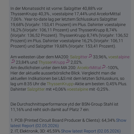
In der Monatssicht ist vorne: Salzgitter 40,88% vor
ThyssenKrupp 40,3% , voestalpine 17,44% und ArcelorMittal
7,06% . Year-to-date lag per letztem Schlusskurs Salzgitter
19,68% (Vorjahr: 153,41 Prozent) im Plus. Dahinter voestalpine
16,2% (Vorjahr: 106,11 Prozent) und ThyssenKrupp 8,74%
(Vorjahr: 136,52 Prozent). ThyssenKrupp 8,74% (Vorjahr: 136,52
Prozent) im Plus. Dahinter voestalpine 16,2% (Vorjahr: 106,11
Prozent) und Salzgitter 19,68% (Vorjahr: 153,41 Prozent).
Am weitesten über dem MA200:
Salzg
itter
33,96%,
voest
alpine
23,84% und
Thysse
nKrupp
2,02%.
Am deutlichsten unter dem MA 200:
Arcelo
rMittal
-100%,
Hier der aktuelle ausserbörsliche Blick. Vergleicht man die
aktuellen Indikationen bei L&S mit dem letzten Schlusskurs, so
lag um 8:35 Uhr die
Thysse
nKrupp
-Aktie am besten: 0,45% Plus.
Dahinter
Salzg
itter
mit +0,06%
voest
alpine
mit -0,25% .
Die Durchschnittsperformance ytd der BSN-Group Stahl ist
11,16% und reiht sich damit auf Platz 7 ein:
1. PCB (Printed Circuit Board Producer & Clients): 64,34%
Show
latest Report (02.05.2026)
2. IT, Elektronik, 3D: 45,59%
Show latest Report (02.05.2026)