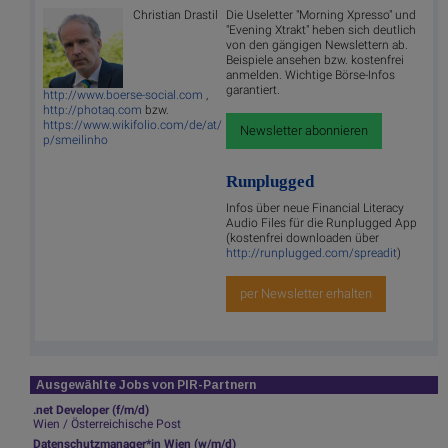
Christian Drastil
Die Useletter "Morning Xpresso" und
"Evening Xtrakt" heben sich deutlich
von den gängigen Newslettern ab.
Beispiele ansehen bzw. kostenfrei
anmelden. Wichtige Börse-Infos
garantiert.
http://www.boerse-social.com
,
http://photaq.com
bzw.
https://www.wikifolio.com/de/at/
Newsletter abonnieren
p/smeilinho
Runplugged
Infos über neue Financial Literacy
Audio Files für die Runplugged App
(kostenfrei downloaden über
http://runplugged.com/spreadit
)
per Newsletter erhalten
Ausgewählte Jobs von PIR-Partnern
.net Developer (f/m/d)
Wien / Österreichische Post
Datenschutzmanager*in Wien (w/m/d)