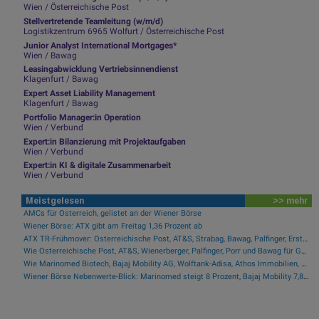
Wien / Österreichische Post
Stellvertretende Teamleitung (w/m/d)
Logistikzentrum 6965 Wolfurt / Österreichische Post
Junior Analyst International Mortgages*
Wien / Bawag
Leasingabwicklung Vertriebsinnendienst
Klagenfurt / Bawag
Expert Asset Liability Management
Klagenfurt / Bawag
Portfolio Manager:in Operation
Wien / Verbund
Expert:in Bilanzierung mit Projektaufgaben
Wien / Verbund
Expert:in KI & digitale Zusammenarbeit
Wien / Verbund
Meistgelesen
>> mehr
AMCs für Österreich, gelistet an der Wiener Börse
Wiener Börse: ATX gibt am Freitag 1,36 Prozent ab
ATX TR-Frühmover: Österreichische Post, AT&S, Strabag, Bawag, Palfinger, Erste Group, voestalpine, CA Immo, Uniqa und DO&CO
Wie Österreichische Post, AT&S, Wienerberger, Palfinger, Porr und Bawag für Gesprächsstoff im ATX sorgten
Wie Marinomed Biotech, Bajaj Mobility AG, Wolftank-Adisa, Athos Immobilien, Rosenbauer und Telekom Austria für Gesprächsstoff in Österreich sorgten
Wiener Börse Nebenwerte-Blick: Marinomed steigt 8 Prozent, Bajaj Mobility 7,84 Prozent