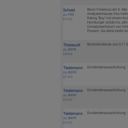
Bevor Fresenius am 6. Mai 
Scheid
Analystenhäuser ihre, mehr
zu
FRE
Rating "Buy" mit einem Kurs
(
)
27.04.
Homburger solide ins Jahr 
Umsatzwachstum von fünf 
Prozent. Die Aktie bleibt 
Bruttodividende von 0,11 Eu
TheseusX
zu
BAYN
(
)
30.04.
Dividendenausschüttung: 1,
Tiedemann
zu
BAYN
(
)
27.04.
Dividendenausschüttung: 1,
Tiedemann
zu
BAYN
(
)
27.04.
Dividendenausschüttung: 1,
Tiedemann
zu
BAYN
(
)
27.04.