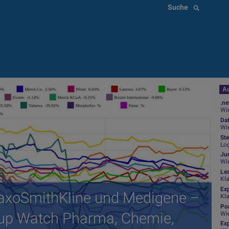
Suche
Au
.ne
Wie
Da
Wie
Ste
Log
Jun
Wi
Le
Kl
Ex
GlaxoSmithKline und Medigene –
Kl
Por
up Watch Pharma, Chemie,
Wi
Exp