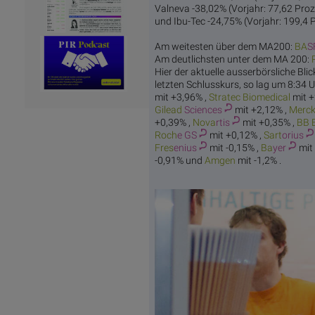
Valneva -38,02% (Vorjahr: 77,62 Proz
und Ibu-Tec -24,75% (Vorjahr: 199,4 
Am weitesten über dem MA200:
BA
S
Am deutlichsten unter dem MA 200:
Hier der aktuelle ausserbörsliche Bli
letzten Schlusskurs, so lag um 8:34 U
mit +3,96% ,
Stratec B
iomedical
mit +
Gilead
Sciences
mit +2,12% ,
Merc
k
+0,39% ,
Nova
rtis
mit +0,35% ,
BB 
Roch
e GS
mit +0,12% ,
Sart
orius
Fres
enius
mit -0,15% ,
Ba
yer
mit
-0,91% und
Am
gen
mit -1,2% .