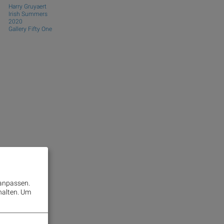
Harry Gruyaert
Irish Summers
2020
Gallery Fifty One
 anpassen.
halten.
Um