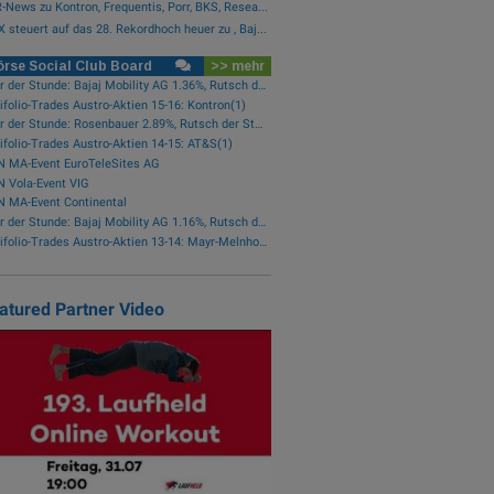
-News zu Kontron, Frequentis, Porr, BKS, Resea...
 steuert auf das 28. Rekordhoch heuer zu , Baj...
rse Social Club Board
>> mehr
Star der Stunde: Bajaj Mobility AG 1.36%, Rutsch der Stunde: Polytec Group -1.81%
ifolio-Trades Austro-Aktien 15-16: Kontron(1)
Star der Stunde: Rosenbauer 2.89%, Rutsch der Stunde: Kapsch TrafficCom -1.92%
ifolio-Trades Austro-Aktien 14-15: AT&S(1)
N MA-Event EuroTeleSites AG
 Vola-Event VIG
 MA-Event Continental
Star der Stunde: Bajaj Mobility AG 1.16%, Rutsch der Stunde: Rosenbauer -0.9%
wikifolio-Trades Austro-Aktien 13-14: Mayr-Melnhof(1), RBI(1)
atured Partner Video