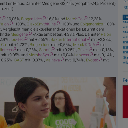
PIR
ent) im Minus. Dahinter Medigene -33,44% (Vorjahr: -24,5 Prozent)
ATX
Prozent).
Bö
F
19,06%,
Bioge
n Idec
16,8% und
Merc
k Co.
12,38%.
Pa
ion
-100%,
GlaxoSm
ithKline
-100% und
Epige
nomics
-100%.
wik
ck. Vergleicht man die aktuellen Indikationen bei L&S mit dem
hr die
Medi
gene
-Aktie am besten: 4,33% Plus. Dahinter
Pa
ion
wik
2,9% ,
Ibu
-Tec
mit +2,66% ,
Baxter Int
ernational
mit +2,33% ,
BS
 Co.
mit +1,73% ,
Bioge
n Idec
mit +0,55% ,
Merck
KGaA
mit
BSN
Bi
otech
mit +0,26% ,
San
ofi
mit +0,25% ,
Pfi
zer
mit +0,13% ,
BSN
mit +0,05% und
Morp
hoSys
mit +0,04%
Lan
xess
mit -0,14% ,
 -0,25% ,
BA
SF
mit -0,37% ,
Val
neva
mit -0,74% ,
Evo
tec
mit
Fe