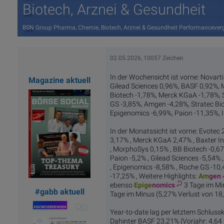
Biotech, Arznei & Gesundheit
BSN Group Pharma, Chemie, Biotech, Arznei & Gesundheit Performancever
02.05.2026, 10057 Zeichen
In der Wochensicht ist vorne: Novart
Magazine aktuell
Gilead Sciences 0,96%, BASF 0,92%, 
Biotech -1,78%, Merck KGaA -1,78%, S
GS -3,85%, Amgen -4,28%, Stratec Bio
Epigenomics -6,99%, Paion -11,35%, 
In der Monatssicht ist vorne: Evotec
3,17% , Merck KGaA 2,47% , Baxter Int
, MorphoSys 0,15% , BB Biotech -0,67%
Paion -5,2% , Gilead Sciences -5,54% 
, Epigenomics -8,58% , Roche GS -10,
-17,25% , Weitere Highlights:
Am
gen
ebenso
Epige
nomics
3 Tage im Mi
#gabb aktuell
Tage im Minus (5,27% Verlust von 18,
Year-to-date lag per letztem Schluss
Dahinter BASF 23,21% (Vorjahr: 4,64 