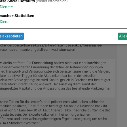
rse Social Defaults
(immer erforderlich)
Dienste
sucher-Statistiken
en Gewinn im letzten Geschäftsjahr von 0,84 auf 2,24 Euro je Aktie mehr
Dienst
lten war ein negativer Effekt in Höhe von 0,48 Euro je Aktie aus nicht
 Das operative Ergebnis konnte von 2,07 auf 2,31 Mrd. Euro erheblich
chzeitig die Schulden reduziert wurden, konnte der Zinsaufwand von 429
 akzeptieren
Alle
t werden, was maßgeblich dazu beigetragen hat, dass das
führten Aktivitäten von 1,13 auf 1,54 Mrd. Euro geklettert ist.
oker.de/boerse/boerse-kurse/aktien/fresenius-se-aktie/fresenius-se-
resenius-vom-sanierungsfall-zum-wachstumswert
ifolio entfernt. Die Entscheidung basiert nicht auf einer kurzfristigen
uf einer veränderten Einordnung der aktuellen Rahmenbedingungen:
ie-, Transport- und Versorgungsbereich belasten zunehmend die Margen,
arer positiver Trigger für die Aktie erkennbar ist. In der aktuellen
lektiver Stärke geprägt ist, wird Kapital gezielt in Bereiche mit bestätigter
larer Marktunterstützung allokiert. Der Ausstieg dient somit der
t eingesetztes Kapital und der Anpassung an das bestehende Marktregime.
seine Zahlen für das erste Quartal präsentieren wird, haben zahlreiche
heitlich positiven, Einstufungen bestätigt. So hat die Deutsche Bank ihr
ziel von 57 Euro bekräftigt. Laut Analyst Falko Friedrichs dürften die Bad
gestartet sein. Der Experte kalkuliert mit einem organischen
Prozent und einer währungsbereinigten Ergebnissteigerung um sechs
ein DAX-Standardinvestment.