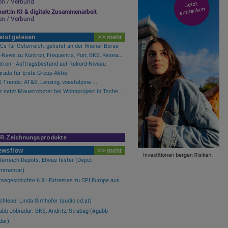
en / Verbund
ert:in KI & digitale Zusammenarbeit
en / Verbund
eistgelesen
>> mehr
s für Österreich, gelistet an der Wiener Börse
PIR-News zu Kontron, Frequentis, Porr, BKS, Research zu Erste Group, Verbund (Christine Petzwinkler)
tron - Auftragsbestand auf Rekord-Niveau
rade für Erste Group-Aktie
-Trends: AT&S, Lenzing, voestalpine ...
Porr setzt Mauerroboter bei Wohnprojekt in Tschechien ein
IR-Zeichnungsprodukte
ewsflow
>> mehr
erreich-Depots: Etwas fester (Depot
mmentar)
rsegeschichte 6.8.: Extremes zu CPI Europe aus
hlese: Linda Simhofer (audio cd.at)
bb Jobradar: BKS, Andritz, Strabag (#gabb
dar)