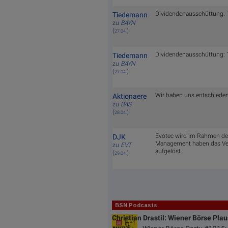
Dividendenausschüttung: 1,
Tiedemann
zu
BAYN
(
)
27.04.
Dividendenausschüttung: 1,
Tiedemann
zu
BAYN
(
)
27.04.
Wir haben uns entschiede
Aktionaere
zu
BAS
(
)
28.04.
Evotec wird im Rahmen der
DJK
Management haben das Vert
zu
EVT
aufgelöst.
(
)
29.04.
BSN Podcasts
Christian Drastil: Wiener Börse Pla