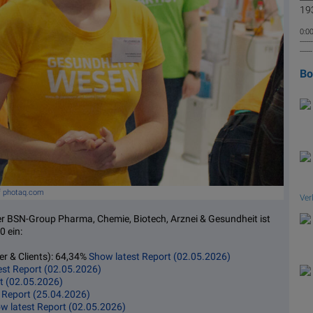
193
0:00
------
----
B
f photaq.com
Ver
r BSN-Group Pharma, Chemie, Biotech, Arznei & Gesundheit ist
0 ein:
er & Clients): 64,34%
Show latest Report (02.05.2026)
est Report (02.05.2026)
t (02.05.2026)
 Report (25.04.2026)
w latest Report (02.05.2026)