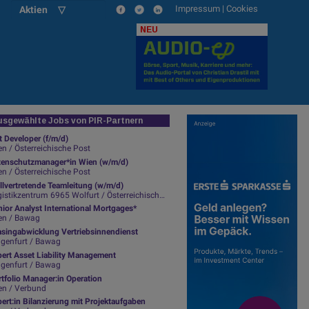
Impressum
|
Cookies
Aktien ▽
NEU
sgewählte Jobs von PIR-Partnern
t Developer (f/m/d)
n / Österreichische Post
tenschutzmanager*in Wien (w/m/d)
n / Österreichische Post
llvertretende Teamleitung (w/m/d)
istikzentrum 6965 Wolfurt / Österreichische Post
ior Analyst International Mortgages*
en / Bawag
asingabwicklung Vertriebsinnendienst
agenfurt / Bawag
pert Asset Liability Management
agenfurt / Bawag
tfolio Manager:in Operation
en / Verbund
ert:in Bilanzierung mit Projektaufgaben