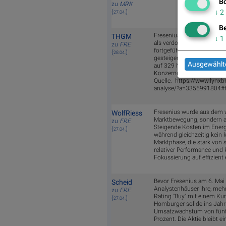
Bö
zu
MRK
(
)
↓
2
27.04.
Be
Fresenius hat den gemeldet
THGM
↓
1
als verdoppelt. Darin entha
zu
FRE
fortgeführten Aktivitäten.
(
)
28.04.
gesteigert werden. Da glei
Ausgewählte
auf 329 Mio. Euro gedrück
Konzernergebnis aus fortge
Quelle: https://www.lynxbr
analyse/?a=3355991804#f
Fresenius wurde aus dem wik
WolfRiess
Marktbewegung, sondern a
zu
FRE
Steigende Kosten im Energ
(
)
27.04.
während gleichzeitig kein kl
Marktphase, die stark von se
relativer Performance und k
Fokussierung auf effizien
Bevor Fresenius am 6. Mai 
Scheid
Analystenhäuser ihre, mehr
zu
FRE
Rating "Buy" mit einem Kurs
(
)
27.04.
Homburger solide ins Jahr 
Umsatzwachstum von fünf 
Prozent. Die Aktie bleibt 