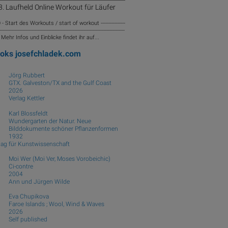
. Laufheld Online Workout für Läufer
 - Start des Workouts / start of workout ----------------
----------------------------------------------------------------------------------
-- Mehr Infos und Einblicke findet ihr auf...
ooks
josefchladek.com
Jörg Rubbert
GTX. Galveston/TX and the Gulf Coast
2026
Verlag Kettler
Karl Blossfeldt
Wundergarten der Natur. Neue
Bilddokumente schöner Pflanzenformen
1932
lag für Kunstwissenschaft
Moi Wer (Moi Ver, Moses Vorobeichic)
Ci-contre
2004
Ann und Jürgen Wilde
Eva Chupikova
Faroe Islands ; Wool, Wind & Waves
2026
Self published