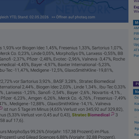
Wi
Exp
Wi
gleich YTD, Stand: 02.05.2026 >> Öffnen auf photaq.com
M
AMC
Kon
Upg
is 1,93% vor Biogen Idec 1,45%, Fresenius 1,33%, Sartorius 1,07%,
ATX
Merck Co. 0,23%, Linde 0,05%, MorphoSys 0%, Lanxess -0,55%, BB
anofi -2,37%, Pfizer -2,48%, Evotec -2,96%, Valneva -3,47%, Roche
medical -4,45%, Bayer -4,97%, Baxter International -5,23%,
Ibu-Tec -11,47%, Medigene -12,5%, GlaxoSmithKline -19,81%,
 22,72% vor Sartorius 3,92% , BASF 3,28% , Stratec Biomedical
P
ernational 2,44% , Biogen Idec 2,03% , Linde 1,34% , Ibu-Tec 0,33%
N
 , Lanxess -1,25% , Sanofi -2,54% , Bayer -2,6% , Novartis -4,1% ,
Öst
, Pfizer -6,23% , Amgen -6,26% , Merck Co. -6,76% , Fresenius -7,49%
47% , Medigene -12,88% , GlaxoSmithKline -14,1% , Valneva
Ko
ist nun 5 Tage im Minus (4,65% Verlust von 345,92 auf 329,82),
Bö
nus (5,33% Verlust von 0,45 auf 0,43),
Stratec B
iomedical
3
...
58 auf 17,6).
Nac
#ga
kurs MorphoSys 99,26% (Vorjahr: 157,38 Prozent) im Plus.
Ra
Prozent) und Gilead Sciences 6,88% (Vorjahr: 32,88 Prozent).