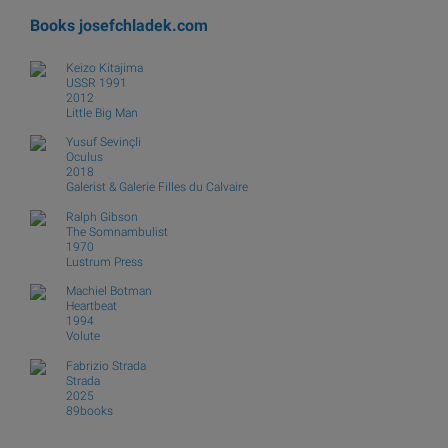
Books
josefchladek.com
Keizo Kitajima
USSR 1991
2012
Little Big Man
Yusuf Sevinçli
Oculus
2018
Galerist & Galerie Filles du Calvaire
Ralph Gibson
The Somnambulist
1970
Lustrum Press
Machiel Botman
Heartbeat
1994
Volute
Fabrizio Strada
Strada
2025
89books