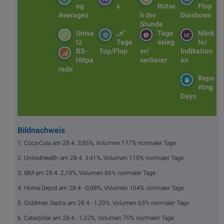
ng
x
Rutsc
Flop
Averages
h der
Diashows
Stunde
Umsa
„n“
Tage
Märk
tz
Tage
ssieg
te/
BS-
Top/Flop
er/
Indikation
Hitpa
verlierer
en
rade
Repo
rting
Days
Bildnachweis
1. Coca-Cola am 28.4. 3,86%, Volumen 177% normaler Tage
2. UnitedHealth am 28.4. 3,41%, Volumen 110% normaler Tage
3. IBM am 28.4. 2,19%, Volumen 86% normaler Tage
4. Home Depot am 28.4. -0,98%, Volumen 104% normaler Tage
5. Goldman Sachs am 28.4. -1,20%, Volumen 63% normaler Tage
6. Caterpillar am 28.4. -1,32%, Volumen 70% normaler Tage