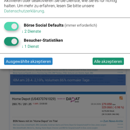
Aktivieren oder deaktivieren Sie die Dienste, wie Sie es für richtig
halten.
Um mehr zu erfahren, lesen Sie bitte unsere
UnitedHealth am 28.4. 3,41%, Volumen 110% normaler Tage
Datenschutzerklärung
.
Börse Social Defaults
(immer erforderlich)
↓
2
Dienste
Besucher-Statistiken
↓
1
Dienst
Ausgewählte akzeptieren
Alle akzeptieren
IBM am 28.4. 2,19%, Volumen 86% normaler Tage