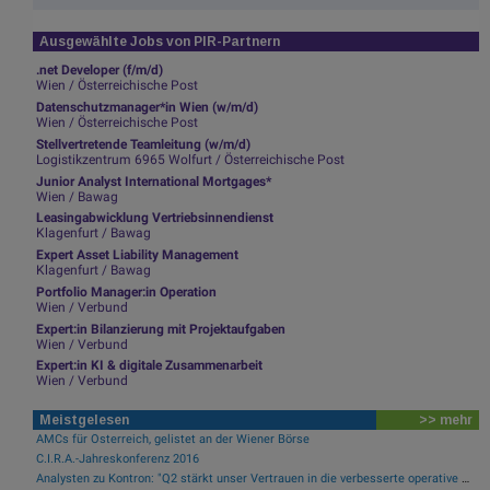
Ausgewählte Jobs von PIR-Partnern
.net Developer (f/m/d)
Wien / Österreichische Post
Datenschutzmanager*in Wien (w/m/d)
Wien / Österreichische Post
Stellvertretende Teamleitung (w/m/d)
Logistikzentrum 6965 Wolfurt / Österreichische Post
Junior Analyst International Mortgages*
Wien / Bawag
Leasingabwicklung Vertriebsinnendienst
Klagenfurt / Bawag
Expert Asset Liability Management
Klagenfurt / Bawag
Portfolio Manager:in Operation
Wien / Verbund
Expert:in Bilanzierung mit Projektaufgaben
Wien / Verbund
Expert:in KI & digitale Zusammenarbeit
Wien / Verbund
Meistgelesen
>> mehr
AMCs für Österreich, gelistet an der Wiener Börse
C.I.R.A.-Jahreskonferenz 2016
Analysten zu Kontron: "Q2 stärkt unser Vertrauen in die verbesserte operative Qualität"