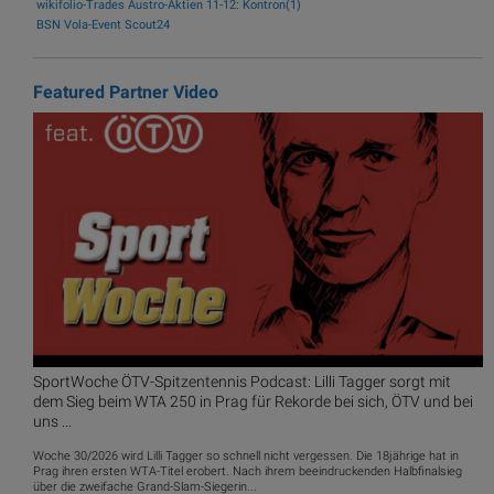
wikifolio-Trades Austro-Aktien 11-12: Kontron(1)
BSN Vola-Event Scout24
Featured Partner Video
SportWoche ÖTV-Spitzentennis Podcast: Lilli Tagger sorgt mit
dem Sieg beim WTA 250 in Prag für Rekorde bei sich, ÖTV und bei
uns ...
Woche 30/2026 wird Lilli Tagger so schnell nicht vergessen. Die 18jährige hat in
Prag ihren ersten WTA-Titel erobert. Nach ihrem beeindruckenden Halbfinalsieg
über die zweifache Grand-Slam-Siegerin...