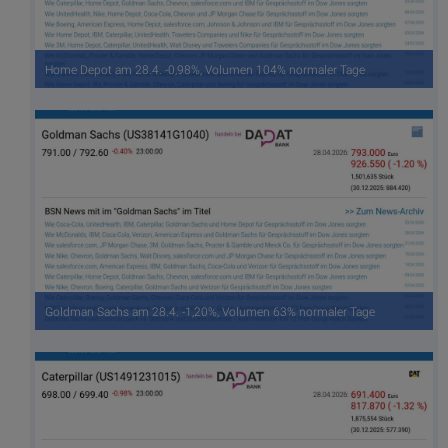
Home Depot am 28.4. -0,98%, Volumen 104% normaler Tage
Goldman Sachs am 28.4. -1,20%, Volumen 63% normaler Tage