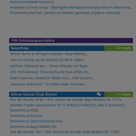
Kontron-Vorstände kaufen zu
Analysten zu Erste Group: "Überlegene Marktpositionierung nicht im Bewertungsniveau reflektiert"
Österreichische Post: Umsatz im Halbjahr gestiegen, Ergebnis rückläufig
PIR-Zeichnungsprodukte
Newsflow
>> mehr
Wiener Börse zu Mittag schwächer: Bajaj Mobility,...
Fear of missing out bei wikifolio 07.08.26: Alpha...
wikifolio Champion per ..: Simon Weishar mit Szew...
ATX TR-Frühmover: Österreichische Post, AT&S, Str...
DAX-Frühmover: DAIMLER TRUCK HLD..., SAP, Scout24...
Analysten zu Kontron: "Q2 stärkt unser Vertrauen ...
Börse Social Club Board
>> mehr
Star der Stunde: AT&S 1.59%, Rutsch der Stunde: Bajaj Mobility AG -5.77%
wikifolio-Trades Austro-Aktien 12-13: AT&S(3), DO&CO(1), VIG(1), Kontron(1)
Smeilinho zu AT&S
Smeilinho zu Kontron
Smeilinho zu Österreichische Post
Smeilinho zu Bajaj Mobility AG
Star der Stunde: Porr 1.05%, Rutsch der Stunde: Bajaj Mobility AG -1.02%