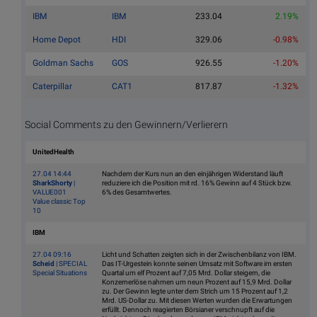
IBM
IBM
233.04
2.19%
Home Depot
HDI
329.06
-0.98%
Goldman Sachs
GOS
926.55
-1.20%
Caterpillar
CAT1
817.87
-1.32%
Social Comments zu den Gewinnern/Verlierern
UnitedHealth
27.04 14:44
Nachdem der Kurs nun an den einjährigen Widerstand läuft
SharkShorty
|
reduziere ich die Position mit rd. 16% Gewinn auf 4 Stück bzw.
VALUE001
6% des Gesamtwertes.
Value classic Top
10
IBM
27.04 09:16
Licht und Schatten zeigten sich in der Zwischenbilanz von IBM.
Scheid
| SPECIAL
Das IT-Urgestein konnte seinen Umsatz mit Software im ersten
Special Situations
Quartal um elf Prozent auf 7,05 Mrd. Dollar steigern, die
Konzernerlöse nahmen um neun Prozent auf 15,9 Mrd. Dollar
zu. Der Gewinn legte unter dem Strich um 15 Prozent auf 1,2
Mrd. US-Dollar zu. Mit diesen Werten wurden die Erwartungen
erfüllt. Dennoch reagierten Börsianer verschnupft auf die