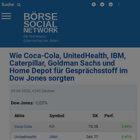
|
Suche
BÖRSE
SOCIAL
NETWORK
Die Homebase
österreichischer Aktien
Wie Coca-Cola, UnitedHealth, IBM,
Caterpillar, Goldman Sachs und
Home Depot für Gesprächsstoff im
Dow Jones sorgten
29.04.2026, 4240 Zeichen
Dow Jones:
-0,05%
Aktie
Symbol
SK
Perf.
Coca-Cola
KO
78.35
3.86%
UnitedHealth
UNH
366.77
3.41%