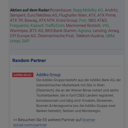
Aktien auf dem Radar:
Rosenbauer
,
Bajaj Mobility AG
,
Andritz
,
Semperit
,
EuroTeleSites AG
,
Flughafen Wien
,
ATX
,
ATX Prime
,
ATX TR
,
Bawag
,
ATX NTR
,
Erste Group
,
Porr
,
SBO
,
AT&S
,
Frequentis
,
Kapsch TrafficCom
,
Marinomed Biotech
,
VIG
,
Warimpex
,
BTV AG
,
BKS Bank Stamm
,
Agrana
,
Lenzing
,
Amag
,
CPI Europe AG
,
Österreichische Post
,
Telekom Austria
,
UBM
,
Uniqa
,
SAP
.
Random Partner
Addiko Group
Die Addiko Gruppe besteht aus der Addiko Bank AG, der
österreichischen Mutterbank mit Sitz in Wien
(Österreich), die an der Wiener Börse notiert und sechs
Tochterbanken, die in fünf CSEE-Ländern registriert,
konzessioniert und tätig sind: Kroatien, Slowenien,
Bosnien & Herzegowina (wo die Addiko Gruppe zwei
Banken betreibt), Serbien und Montenegro.
>> Besuchen Sie 55 weitere Partner auf
boerse-
social.com/partner