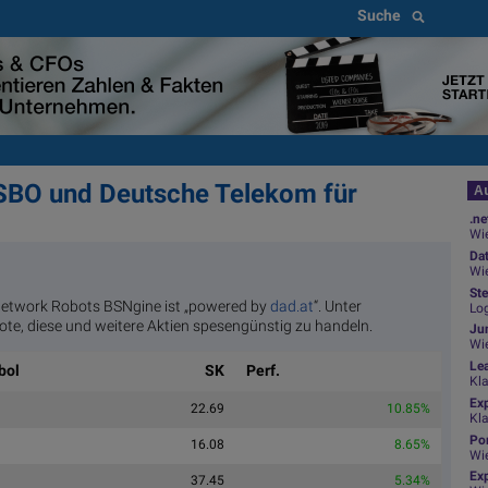
Suche
, SBO und Deutsche Telekom für
Au
.ne
Wie
Da
Wie
Ste
Network Robots BSNgine ist „powered by
dad.at
“. Unter
Log
te, diese und weitere Aktien spesengünstig zu handeln.
Jun
Wi
Le
bol
SK
Perf.
Kl
Ex
22.69
10.85%
Kl
Por
16.08
8.65%
Wi
Exp
37.45
5.34%