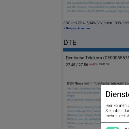
SBO am 22.4. 5,34%, Volumen 139% nor
»
Details dazu hier
DTE
Dienst
Hier können S
Sie haben das 
mehr zu erfah