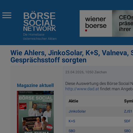
BÖRSE
SOCIAL
NETWORK
Die Homebase
österreichischer Aktien
Wie Ahlers, JinkoSolar, K+S, Valneva
Gesprächsstoff sorgten
23.04.2026, 1050 Zeichen
Diese Auswertung des Börse Social 
Magazine aktuell
http://www.dad.at
findet man Angebo
Aktie
Sym
JinkoSolar
ZJS1
K+S
SDF
SBO
SBO