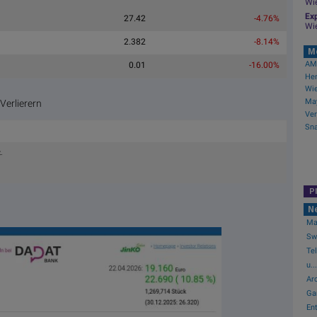
Wi
Exp
27.42
-4.76%
Wi
2.382
-8.14%
M
AMC
0.01
-16.00%
erlierern
.
P
N
May
Swi
Te
u...
Arc
Ga
Ent