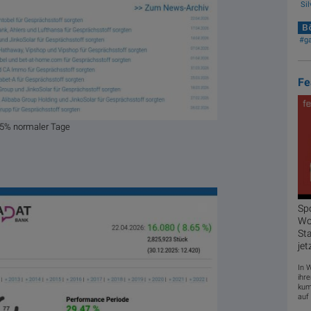
Sil
Bö
#g
Fe
85% normaler Tage
Sp
Woc
Sta
jet
In 
ihre
kum
auf 