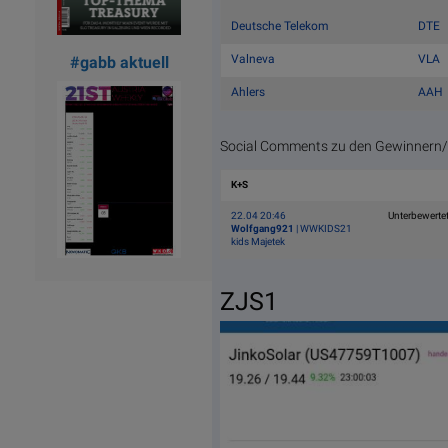
Deutsche Telekom
DTE
Valneva
VLA
#gabb aktuell
Ahlers
AAH
Social Comments zu den Gewinnern/V
K+S
22.04 20:46
Unterbewertet
Wolfgang921
| WWKIDS21
kids Majetek
ZJS1