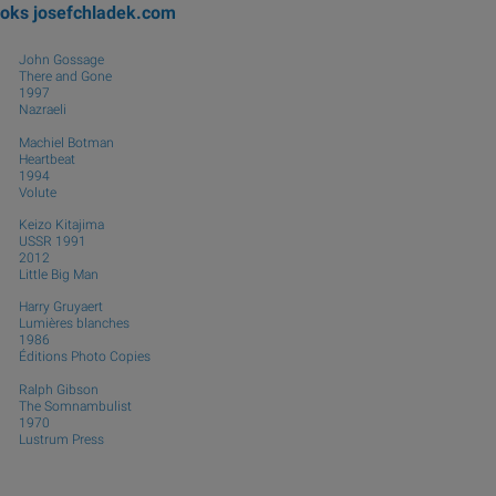
ooks
josefchladek.com
John Gossage
There and Gone
1997
Nazraeli
Machiel Botman
Heartbeat
1994
Volute
Keizo Kitajima
USSR 1991
2012
Little Big Man
Harry Gruyaert
Lumières blanches
1986
Éditions Photo Copies
Ralph Gibson
The Somnambulist
1970
Lustrum Press