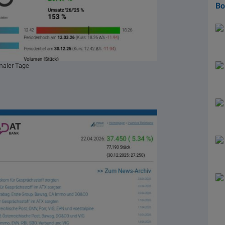
B
maler Tage