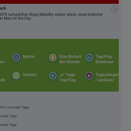
usch
ATX schwächer, Bajaj Mobility weiter stark, neue indische
in Man of the Day
g
Matrix
Star/Rutsch
Top/Flop
es
der Stunde
Diashows
Umsatz
„n“ Tage
Tagessieger
ade
Top/Flop
/ verlierer
185% normaler Tage
maler Tage
maler Tage