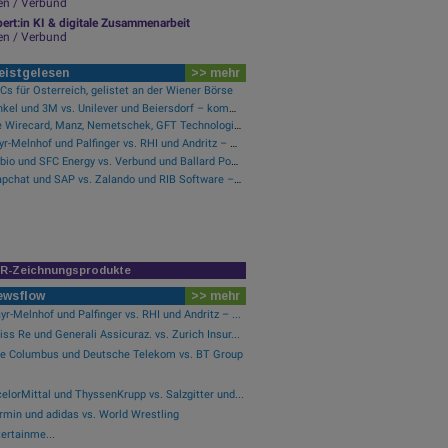
en / Verbund
ert:in KI & digitale Zusammenarbeit
en / Verbund
eistgelesen
>> mehr
s für Österreich, gelistet an der Wiener Börse
Henkel und 3M vs. Unilever und Beiersdorf – kommentierter KW 32 Peer Group Watch Konsumgüter
Wie Wirecard, Manz, Nemetschek, GFT Technologies, SAP und Rocket Internet für Gesprächsstoff sorgten
Mayr-Melnhof und Palfinger vs. RHI und Andritz – kommentierter KW 32 Peer Group Watch Zykliker Österreich
Verbio und SFC Energy vs. Verbund und Ballard Power Systems – kommentierter KW 32 Peer Group Watch Energie
Snapchat und SAP vs. Zalando und RIB Software – kommentierter KW 32 Peer Group Watch Computer, Software & Internet
IR-Zeichnungsprodukte
ewsflow
>> mehr
r-Melnhof und Palfinger vs. RHI und Andritz – ...
ss Re und Generali Assicuraz. vs. Zurich Insur...
le Columbus und Deutsche Telekom vs. BT Group
elorMittal und ThyssenKrupp vs. Salzgitter und...
rmin und adidas vs. World Wrestling
ertainme...