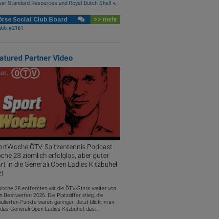
ver Standard Resources und Royal Dutch Shell v...
rse Social Club Board
>> mehr
abb #2161
atured Partner Video
ortWoche ÖTV-Spitzentennis Podcast:
he 28 ziemlich erfolglos, aber guter
rt in die Generali Open Ladies Kitzbühel
zt
Woche 28 entfernten wir die ÖTV-Stars weiter von
n Bestwerten 2026. Die Platzziffer stieg, die
ulierten Punkte waren geringer. Jetzt blickt man
das Generali Open Ladies Kitzbühel, das...