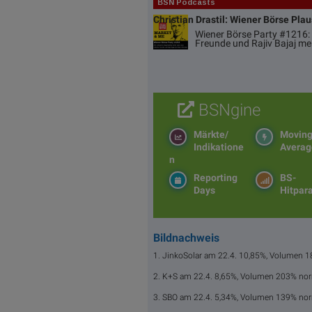
BSN Podcasts
Christian Drastil: Wiener Börse Pla
Wiener Börse Party #1216: 
Freunde und Rajiv Bajaj me
BSNgine
Märkte/
Movin
Indikatione
Averag
n
Reporting
BS-
Days
Hitpar
Bildnachweis
1. JinkoSolar am 22.4. 10,85%, Volumen 
2. K+S am 22.4. 8,65%, Volumen 203% nor
3. SBO am 22.4. 5,34%, Volumen 139% nor