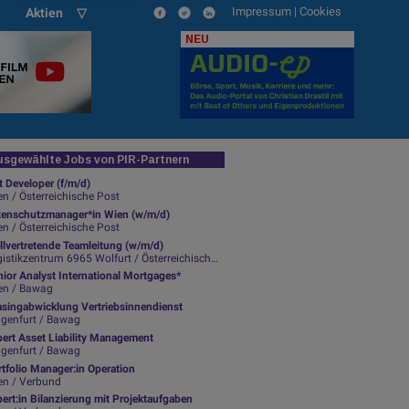
Impressum
|
Cookies
Aktien ▽
NEU
sgewählte Jobs von PIR-Partnern
t Developer (f/m/d)
n / Österreichische Post
tenschutzmanager*in Wien (w/m/d)
n / Österreichische Post
llvertretende Teamleitung (w/m/d)
istikzentrum 6965 Wolfurt / Österreichische Post
ior Analyst International Mortgages*
en / Bawag
asingabwicklung Vertriebsinnendienst
agenfurt / Bawag
pert Asset Liability Management
agenfurt / Bawag
tfolio Manager:in Operation
en / Verbund
ert:in Bilanzierung mit Projektaufgaben