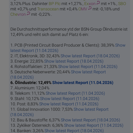
3,12% Plus. Dahinter
BP
Plc
mit +1,27% ,
Ex
xon
mit +1% ,
S
BO
mit +0,7% und
Trans
ocean
mit +0,4%
O
MV
mit -0,18% und
Che
vron
mit -0,22% .
Die Durchschnittsperformance ytd der BSN-Group Ölindustrie ist
12,49% und reiht sich damit auf Platz 6 ein:
1. PCB (Printed Circuit Board Producer & Clients): 38,39%
Show
latest Report (11.04.2026)
2. IT, Elektronik, 3D: 32,43%
Show latest Report (18.04.2026)
3. Energie: 22,85%
Show latest Report (18.04.2026)
4. Rohstoffaktien: 21,33%
Show latest Report (11.04.2026)
5. Deutsche Nebenwerte: 20,44%
Show latest Report
(18.04.2026)
6. Ölindustrie: 12,49%
Show latest Report (11.04.2026)
7. Aluminium: 12,04%
8. Telekom: 11,12%
Show latest Report (11.04.2026)
9. Stahl: 10,12%
Show latest Report (11.04.2026)
10. Post: 8,83%
Show latest Report (11.04.2026)
11. Global Innovation 1000: 7,53%
Show latest Report
(18.04.2026)
12. Bau & Baustoffe: 6,37%
Show latest Report (18.04.2026)
13. Zykliker Österreich: 6,36%
Show latest Report (11.04.2026)
14. Banken: 3,26%
Show latest Report (18.04.2026)