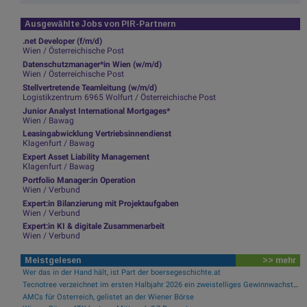
Ausgewählte Jobs von PIR-Partnern
.net Developer (f/m/d)
Wien / Österreichische Post
Datenschutzmanager*in Wien (w/m/d)
Wien / Österreichische Post
Stellvertretende Teamleitung (w/m/d)
Logistikzentrum 6965 Wolfurt / Österreichische Post
Junior Analyst International Mortgages*
Wien / Bawag
Leasingabwicklung Vertriebsinnendienst
Klagenfurt / Bawag
Expert Asset Liability Management
Klagenfurt / Bawag
Portfolio Manager:in Operation
Wien / Verbund
Expert:in Bilanzierung mit Projektaufgaben
Wien / Verbund
Expert:in KI & digitale Zusammenarbeit
Wien / Verbund
Meistgelesen
>> mehr
Wer das in der Hand hält, ist Part der boersegeschichte.at
Tecnotree verzeichnet im ersten Halbjahr 2026 ein zweistelliges Gewinnwachstum und eine beschleunigte Einführungsdynamik
AMCs für Österreich, gelistet an der Wiener Börse