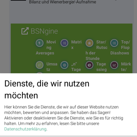
Bilanz und Wienerberger-Aufnahme
BSNgine
Movi
Matri
Star/
Top/
ng
x
Rutsc
Flop
Averages
h der
Diashows
Stunde
Umsa
„n“
Tage
Märk
tz
Tage
ssieg
te/
BS-
Top/Flop
er/
Indikation
Hitpa
verlierer
en
Dienste, die wir nutzen
rade
Repo
möchten
rting
Days
Hier können Sie die Dienste, die wir auf dieser Website nutzen
möchten, bewerten und anpassen. Sie haben das Sagen!
Aktivieren oder deaktivieren Sie die Dienste, wie Sie es für richtig
Bildnachweis
halten.
Um mehr zu erfahren, lesen Sie bitte unsere
Datenschutzerklärung
.
1. BSN Group Ölindustrie Performancevergleich YTD, Stand: 18.04.2026