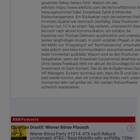
gesamten Sektor heraus führt. Warum ich das
wikifolio https://www.wikifolio.com/de/de/w/wf00trohst h
herausgenommen habe: Erwartbare Zyklik & fehlendes
Risikomanagement: Ein Rücksetzer nach der extremen Rall
im ersten Quartal war technisch überfällig. Dass Positionen
Equinor nun 10 % an einem Tag verlieren, unterstreicht dies
Wunsch nach aktiver Kommunikation: Ich schätze die
Expertise von Thomas Dellmann ausdrücklich und unterstü
seinen langfristigen Ansatz. In solch volatilen Phasen, in d
der Markt von "Kriegsangst" auf "Normalisierung" umschalte
wäre jedoch eine klare Kommunikation wünschenswert, wa
leider momentan ausbleibt: Warum wird an den Positionen
festgehalten, wenn der Drawdown fundamental absehbar w
Ohne dieses Feedback fehlt mir aktuell die Grundlage für ei
Investment im Dach-Kontext. Das ist die Aufgabe eines Dac
WF-Managers. Es kann durchaus sein, dass die Öl und Gas 
bald wieder kommt, aber ich schätze das Risiko nach unten
momentan sehr viel größer ein. Wir werden Rohstoffwerte
sicherlich wiedersehen.
BSN Podcasts
Christian Drastil: Wiener Börse Plausch
Wiener Börse Party #1214: ATX nach Rekord
unchanged, AT&S / Bajaj Mobility sehr auffällig, 150er-