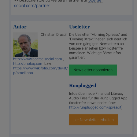
>> Besuchen Sie 55 weitere Partner auf
boerse-
social.com/partner
Autor
Useletter
Christian Drastil
Die Useletter "Morning Xpresso" und
"Evening Xtrakt" heben sich deutlich
von den gängigen Newslettern ab.
Beispiele ansehen bzw. kostenfrei
anmelden. Wichtige Börse-Infos
garantiert.
http://www.boerse-social.com
,
http://photaq.com
bzw.
https://www.wikifolio.com/de/at/
Newsletter abonnieren
p/smeilinho
Runplugged
Infos über neue Financial Literacy
Audio Files für die Runplugged App
(kostenfrei downloaden über
http://runplugged.com/spreadit
)
per Newsletter erhalten