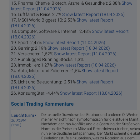
15. Pharma, Chemie, Biotech, Arznei & Gesundheit: 2,88%
Show
latest Report (11.04.2026)
16. Luftfahrt & Reise: 2,7%
Show latest Report (18.04.2026)
17. MSCI World Biggest 10: 2,53%
Show latest Report
(18.04.2026)
18. Computer, Software & Internet : 2,48%
Show latest Report
(18.04.2026)
19. Sport: 2,47%
Show latest Report (11.04.2026)
20. Gaming: 2,19%
Show latest Report (18.04.2026)
21. Versicherer: 1,52%
Show latest Report (11.04.2026)
22. Runplugged Running Stocks: 1,3%
23. Immobilien: 1,27%
Show latest Report (18.04.2026)
24. Auto, Motor und Zulieferer: -1,5%
Show latest Report
(18.04.2026)
25. Licht und Beleuchtung: -2,51%
Show latest Report
(18.04.2026)
26. Konsumgüter: -4,44%
Show latest Report (18.04.2026)
Social Trading Kommentare
Der aktuelle Drawdown bei Equinor und anderen Öl-Werten i
Leuchtturm7
meiner Ansicht nach symptomatisch für die aktuelle Marktl
zu
XONA
Nachdem der Iran-Konflikt und die Sperrung der Straße von
(
)
17.04.
Hormus die Preise im März auf Rekordniveau trieben, sehen
nun eine deutliche Entspannung. Der Markt scheint die aku
Eskalationsstufe einzupreisen, was zu Rotation aus dem