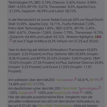
Technologies 0%, SBO -2,19%, Chevron -2,42%, Exxon -3,98%,
OMV -4,55%, BP Plc -5,67%, Transocean -8,9%, Apache Corp.
-21,29%, Gazprom -56,99% und Lukoil -58,72%.
In der Monatssicht ist vorne: Noble Corp plc 60% vor Royal Dutch
Shell 16,99% , Apache Corp. 14,71% , Fuchs Petrolub 7,24% ,
Petro Welt Technologies 1,82% , SBO -0,97% , BP Plc -2,45% ,
OMV -6,67% , Chevron -7,06% , Exxon -7,79% , Transocean -9,73%
, Gazprom -64,46% und Lukoil -65,12% . Weitere Highlights:
S
BO
ist nun 3 Tage im Minus (4,3% Verlust von 37,25 auf 35,65).
Year-to-date lag per letztem Schlusskurs Transocean 43,83%
(Vorjahr: 3,25 Prozent) im Plus. Dahinter SBO 30,83% (Vorjahr:
-8,56 Prozent) und BP Plc 26,54% (Vorjahr: 5,68 Prozent). OMV
19,32% (Vorjahr: 27,26 Prozent) im Plus. Dahinter Chevron 20,8%
(Vorjahr: 5,23 Prozent) und Exxon 21,03% (Vorjahr: 11,87
Prozent).
Am weitesten über dem MA200:
Trans
ocean
43,47%,
BP
Plc
19,48% und
S
BO
17,77%.
Am deutlichsten unter dem MA 200:
Petro Welt
Technologies
-100%,
Gaz
prom
-100% und
Royal Du
tch Shell
-100%.
Hier der aktuelle ausserbörsliche Blick. Vergleicht man die
aktuellen Indikationen bei L&S mit dem letzten Schlusskurs, so
lag um 8:33 Uhr die
Petro Welt
Technologies
-Aktie am besten: