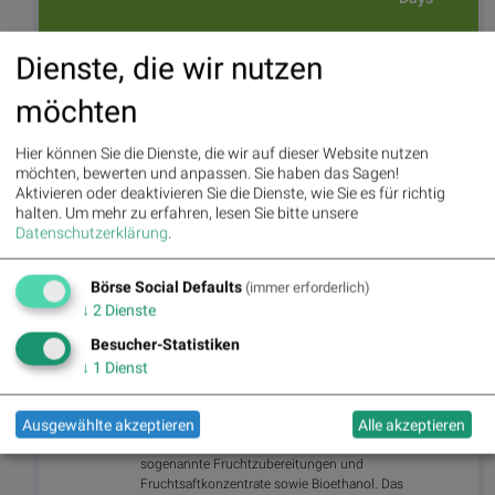
Dienste, die wir nutzen
Bildnachweis
möchten
1. BSN Group Sport Performancevergleich YTD, Stand: 11.04.2026
Aktien auf dem Radar:
Bajaj Mobility AG
,
Rosenbauer
,
Andritz
,
Hier können Sie die Dienste, die wir auf dieser Website nutzen
Semperit
,
EuroTeleSites AG
,
Flughafen Wien
,
Porr
,
SBO
,
Athos
möchten, bewerten und anpassen. Sie haben das Sagen!
Immobilien
,
Marinomed Biotech
,
Österreichische Post
,
Wolftank-
Aktivieren oder deaktivieren Sie die Dienste, wie Sie es für richtig
Adisa
,
BTV AG
,
BKS Bank Stamm
,
Kapsch TrafficCom
,
Amag
,
halten.
Um mehr zu erfahren, lesen Sie bitte unsere
DO&CO
,
CPI Europe AG
,
Telekom Austria
,
UBM
,
SAP
,
Henkel
,
Datenschutzerklärung
.
Symrise
,
Bayer
,
Fresenius Medical Care
,
BASF
,
Deutsche Boerse
,
Fresenius
,
Hannover Rück
,
DAIMLER TRUCK HLD...
,
Rheinmetall
.
Börse Social Defaults
(immer erforderlich)
↓
2
Dienste
Besucher-Statistiken
Random Partner
↓
1
Dienst
Agrana
Ausgewählte akzeptieren
Alle akzeptieren
Die Agrana Beteiligungs-AG ist ein Nahrungsmittel-
Konzern mit Sitz in Wien. Agrana erzeugt Zucker, Stärke,
sogenannte Fruchtzubereitungen und
Fruchtsaftkonzentrate sowie Bioethanol. Das