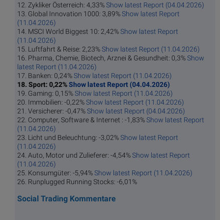
12. Zykliker Österreich: 4,33%
Show latest Report (04.04.2026)
13. Global Innovation 1000: 3,89%
Show latest Report
(11.04.2026)
14. MSCI World Biggest 10: 2,42%
Show latest Report
(11.04.2026)
15. Luftfahrt & Reise: 2,23%
Show latest Report (11.04.2026)
16. Pharma, Chemie, Biotech, Arznei & Gesundheit: 0,3%
Show
latest Report (11.04.2026)
17. Banken: 0,24%
Show latest Report (11.04.2026)
18. Sport: 0,22%
Show latest Report (04.04.2026)
19. Gaming: 0,15%
Show latest Report (11.04.2026)
20. Immobilien: -0,22%
Show latest Report (11.04.2026)
21. Versicherer: -0,47%
Show latest Report (04.04.2026)
22. Computer, Software & Internet : -1,83%
Show latest Report
(11.04.2026)
23. Licht und Beleuchtung: -3,02%
Show latest Report
(11.04.2026)
24. Auto, Motor und Zulieferer: -4,54%
Show latest Report
(11.04.2026)
25. Konsumgüter: -5,94%
Show latest Report (11.04.2026)
26. Runplugged Running Stocks: -6,01%
Social Trading Kommentare