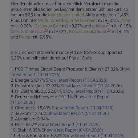
Hier der aktuelle ausserbörsliche Blick. Vergleicht man die
aktuellen Indikationen bei L&S mit dem letzten Schlusskurs, so
lag um 8:35 Uhr die
Manchest
er United
-Aktie am besten: 1,45%
Plus. Dahinter
World Wrestlin
g Entertainment
mit +1,02% ,
Ni
ke
mit +0,28% ,
Callaw
ay Golf
mit +0,27% und
adi
das
mit +0,15%
bet-at-
home.com
mit -0,2% ,
Borussia
Dortmund
mit -0,4%
und
Pu
ma
mit -0,95% .
Die Durchschnittsperformance ytd der BSN-Group Sport ist
0,22% und reiht sich damit auf Platz 18 ein:
1. PCB (Printed Circuit Board Producer & Clients): 27,82%
Show
latest Report (11.04.2026)
2. Energie: 24,77%
Show latest Report (11.04.2026)
3. Rohstoffaktien: 22,93%
Show latest Report (11.04.2026)
4. IT, Elektronik, 3D: 22,01%
Show latest Report (11.04.2026)
5. Deutsche Nebenwerte: 16,11%
Show latest Report
(11.04.2026)
6. Ölindustrie: 15,43%
Show latest Report (11.04.2026)
7. Telekom: 12,46%
Show latest Report (04.04.2026)
8. Aluminium: 9,34%
9. Post: 8,02%
Show latest Report (11.04.2026)
10. Stahl: 6,35%
Show latest Report (04.04.2026)
11. Bau & Baustoffe: 5,32%
Show latest Report (11.04.2026)