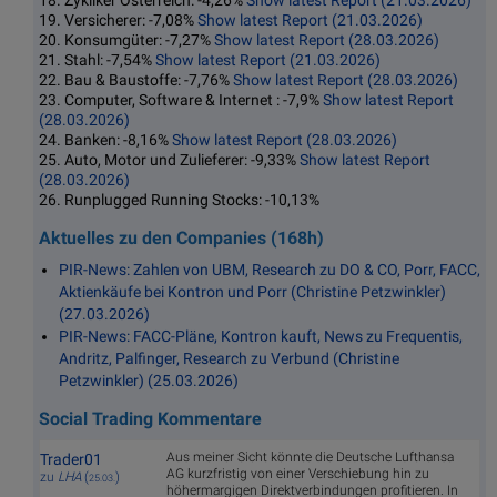
18. Zykliker Österreich: -4,26%
Show latest Report (21.03.2026)
19. Versicherer: -7,08%
Show latest Report (21.03.2026)
20. Konsumgüter: -7,27%
Show latest Report (28.03.2026)
21. Stahl: -7,54%
Show latest Report (21.03.2026)
22. Bau & Baustoffe: -7,76%
Show latest Report (28.03.2026)
23. Computer, Software & Internet : -7,9%
Show latest Report
(28.03.2026)
24. Banken: -8,16%
Show latest Report (28.03.2026)
25. Auto, Motor und Zulieferer: -9,33%
Show latest Report
(28.03.2026)
26. Runplugged Running Stocks: -10,13%
Aktuelles zu den Companies (168h)
PIR-News: Zahlen von UBM, Research zu DO & CO, Porr, FACC,
Aktienkäufe bei Kontron und Porr (Christine Petzwinkler)
(27.03.2026)
PIR-News: FACC-Pläne, Kontron kauft, News zu Frequentis,
Andritz, Palfinger, Research zu Verbund (Christine
Petzwinkler) (25.03.2026)
Social Trading Kommentare
Aus meiner Sicht könnte die Deutsche Lufthansa
Trader01
AG kurzfristig von einer Verschiebung hin zu
zu
LHA
(
)
25.03.
höhermargigen Direktverbindungen profitieren. In