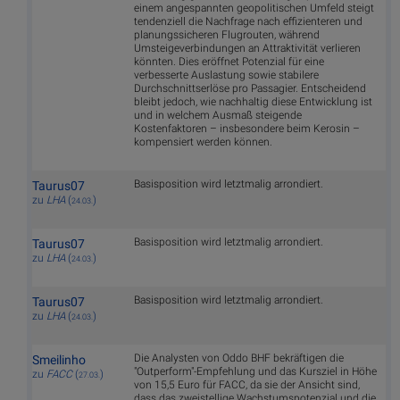
einem angespannten geopolitischen Umfeld steigt
tendenziell die Nachfrage nach effizienteren und
planungssicheren Flugrouten, während
Umsteigeverbindungen an Attraktivität verlieren
könnten. Dies eröffnet Potenzial für eine
verbesserte Auslastung sowie stabilere
Durchschnittserlöse pro Passagier. Entscheidend
bleibt jedoch, wie nachhaltig diese Entwicklung ist
und in welchem Ausmaß steigende
Kostenfaktoren – insbesondere beim Kerosin –
kompensiert werden können.
Basisposition wird letztmalig arrondiert.
Taurus07
zu
LHA
(
)
24.03.
Basisposition wird letztmalig arrondiert.
Taurus07
zu
LHA
(
)
24.03.
Basisposition wird letztmalig arrondiert.
Taurus07
zu
LHA
(
)
24.03.
Die Analysten von Oddo BHF bekräftigen die
Smeilinho
"Outperform"-Empfehlung und das Kursziel in Höhe
zu
FACC
(
)
27.03.
von 15,5 Euro für FACC, da sie der Ansicht sind,
dass das zweistellige Wachstumspotenzial und die