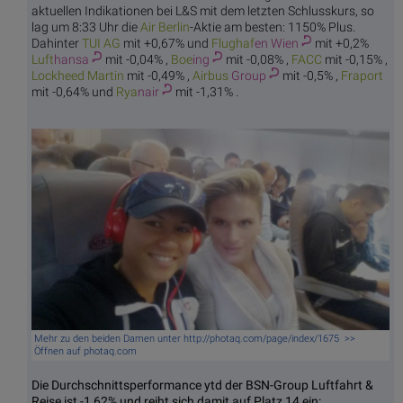
aktuellen Indikationen bei L&S mit dem letzten Schlusskurs, so
lag um 8:33 Uhr die
Air B
erlin
-Aktie am besten: 1150% Plus.
Dahinter
TUI
AG
mit +0,67% und
Flughaf
en Wien
mit +0,2%
Luft
hansa
mit -0,04% ,
Boe
ing
mit -0,08% ,
FA
CC
mit -0,15% ,
Lockhee
d Martin
mit -0,49% ,
Airbus
Group
mit -0,5% ,
Fra
port
mit -0,64% und
Rya
nair
mit -1,31% .
Mehr zu den beiden Damen unter http://photaq.com/page/index/1675 >>
Öffnen auf photaq.com
Die Durchschnittsperformance ytd der BSN-Group Luftfahrt &
Reise ist -1,62% und reiht sich damit auf Platz 14 ein: