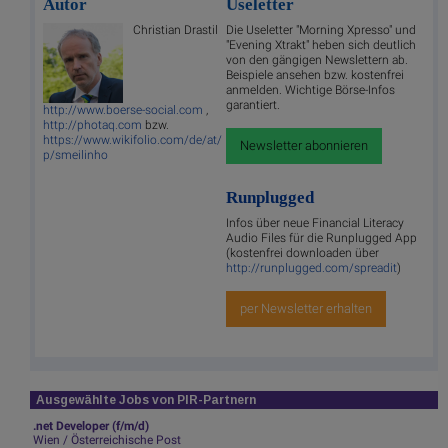
Autor
Useletter
Christian Drastil
Die Useletter "Morning Xpresso" und
"Evening Xtrakt" heben sich deutlich
von den gängigen Newslettern ab.
Beispiele ansehen bzw. kostenfrei
anmelden. Wichtige Börse-Infos
garantiert.
http://www.boerse-social.com
,
http://photaq.com
bzw.
https://www.wikifolio.com/de/at/
Newsletter abonnieren
p/smeilinho
Runplugged
Infos über neue Financial Literacy
Audio Files für die Runplugged App
(kostenfrei downloaden über
http://runplugged.com/spreadit
)
per Newsletter erhalten
Ausgewählte Jobs von PIR-Partnern
.net Developer (f/m/d)
Wien / Österreichische Post