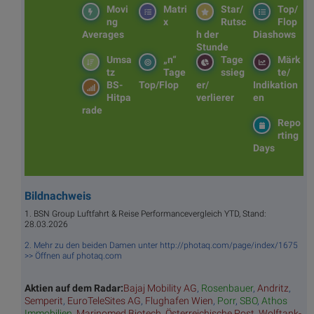
Movi
Matri
Star/
Top/
ng
x
Rutsc
Flop
Averages
h der
Diashows
Stunde
Umsa
„n“
Tage
Märk
tz
Tage
ssieg
te/
BS-
Top/Flop
er/
Indikation
Hitpa
verlierer
en
rade
Repo
rting
Days
Bildnachweis
1. BSN Group Luftfahrt & Reise Performancevergleich YTD, Stand:
28.03.2026
2. Mehr zu den beiden Damen unter http://photaq.com/page/index/1675
>> Öffnen auf photaq.com
Aktien auf dem Radar:
Bajaj Mobility AG
,
Rosenbauer
,
Andritz
,
Semperit
,
EuroTeleSites AG
,
Flughafen Wien
,
Porr
,
SBO
,
Athos
Immobilien
,
Marinomed Biotech
,
Österreichische Post
,
Wolftank-