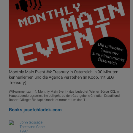
Monthly Main Event #4: Treasury in Österreich in 90 Minuten
kennenlernen und die Agenda verstehen (in Koop. mit SLG
Treasury)
Willkommen zum 4. Monthly Main Event - das bedeutet Wiener Börse XXL im
Hauptabendprogramm. Im Juli geht es den Gastgebern Christian Drastil und
Robert Gillinger für kapitalmarkt-stimme.at um das T...
Books
josefchladek.com
John Gossage
There and Gone
1997