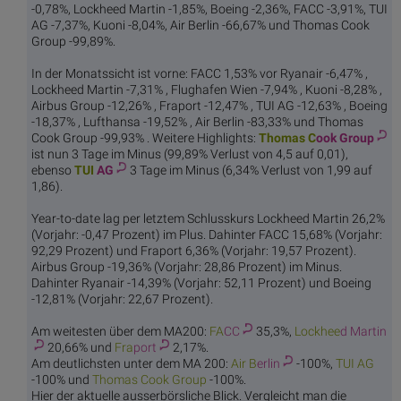
-0,78%, Lockheed Martin -1,85%, Boeing -2,36%, FACC -3,91%, TUI
AG -7,37%, Kuoni -8,04%, Air Berlin -66,67% und Thomas Cook
Group -99,89%.
In der Monatssicht ist vorne: FACC 1,53% vor Ryanair -6,47% ,
Lockheed Martin -7,31% , Flughafen Wien -7,94% , Kuoni -8,28% ,
Airbus Group -12,26% , Fraport -12,47% , TUI AG -12,63% , Boeing
-18,37% , Lufthansa -19,52% , Air Berlin -83,33% und Thomas
Cook Group -99,93% . Weitere Highlights:
Thomas C
ook Group
ist nun 3 Tage im Minus (99,89% Verlust von 4,5 auf 0,01),
ebenso
TUI
AG
3 Tage im Minus (6,34% Verlust von 1,99 auf
1,86).
Year-to-date lag per letztem Schlusskurs Lockheed Martin 26,2%
(Vorjahr: -0,47 Prozent) im Plus. Dahinter FACC 15,68% (Vorjahr:
92,29 Prozent) und Fraport 6,36% (Vorjahr: 19,57 Prozent).
Airbus Group -19,36% (Vorjahr: 28,86 Prozent) im Minus.
Dahinter Ryanair -14,39% (Vorjahr: 52,11 Prozent) und Boeing
-12,81% (Vorjahr: 22,67 Prozent).
Am weitesten über dem MA200:
FA
CC
35,3%,
Lockhee
d Martin
20,66% und
Fra
port
2,17%.
Am deutlichsten unter dem MA 200:
Air B
erlin
-100%,
TUI
AG
-100% und
Thomas C
ook Group
-100%.
Hier der aktuelle ausserbörsliche Blick. Vergleicht man die