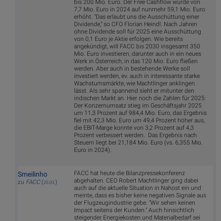
bis 200 Mio. Euro. Der Free Cashflow wurde von
7,7 Mio. Euro in 2024 auf nunmehr 59,1 Mio. Euro
erhöht. "Das erlaubt uns die Ausschüttung einer
Dividende," so CFO Florian Heindl. Nach Jahren
ohne Dividende soll für 2025 eine Ausschüttung
von 0,1 Euro je Aktie erfolgen. Wie bereits
angekündigt, will FACC bis 2030 insgesamt 350
Mio. Euro investieren, darunter auch in ein neues
Werk in Österreich, in das 120 Mio. Euro fließen
werden. Aber auch in bestehende Werke soll
investiert werden, ev. auch in interessante starke
Wachstumsmärkte, wie Machtlinger anklingen
lässt. Als sehr spannend sieht er mitunter den
indischen Markt an. Hier noch die Zahlen für 2025:
Der Konzernumsatz stieg im Geschäftsjahr 2025
um 11,3 Prozent auf 984,4 Mio. Euro, das Ergebnis
fiel mit 42,3 Mio. Euro um 49,4 Prozent höher aus,
die EBIT-Marge konnte von 3,2 Prozent auf 4,3
Prozent verbessert werden. Das Ergebnis nach
Steuern liegt bei 21,184 Mio. Euro (vs. 6,355 Mio.
Euro in 2024).
FACC hat heute die Bilanzpressekonferenz
Smeilinho
abgehalten. CEO Robert Machtlinger ging dabei
zu
FACC
(
)
25.03.
auch auf die aktuelle Situation in Nahost ein und
meinte, dass es bisher keine negativen Signale aus
der Flugzeugindustrie gebe. "Wir sehen keinen
Impact seitens der Kunden." Auch hinsichtlich
steigender Energiekosten und Materialbedarf sei