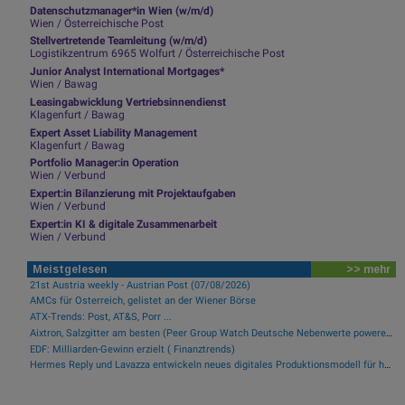
Datenschutzmanager*in Wien (w/m/d)
Wien / Österreichische Post
Stellvertretende Teamleitung (w/m/d)
Logistikzentrum 6965 Wolfurt / Österreichische Post
Junior Analyst International Mortgages*
Wien / Bawag
Leasingabwicklung Vertriebsinnendienst
Klagenfurt / Bawag
Expert Asset Liability Management
Klagenfurt / Bawag
Portfolio Manager:in Operation
Wien / Verbund
Expert:in Bilanzierung mit Projektaufgaben
Wien / Verbund
Expert:in KI & digitale Zusammenarbeit
Wien / Verbund
Meistgelesen
>> mehr
21st Austria weekly - Austrian Post (07/08/2026)
AMCs für Österreich, gelistet an der Wiener Börse
ATX-Trends: Post, AT&S, Porr ...
Aixtron, Salzgitter am besten (Peer Group Watch Deutsche Nebenwerte powered by Erste Group)
EDF: Milliarden-Gewinn erzielt ( Finanztrends)
Hermes Reply und Lavazza entwickeln neues digitales Produktionsmodell für hocheffiziente Fertigung