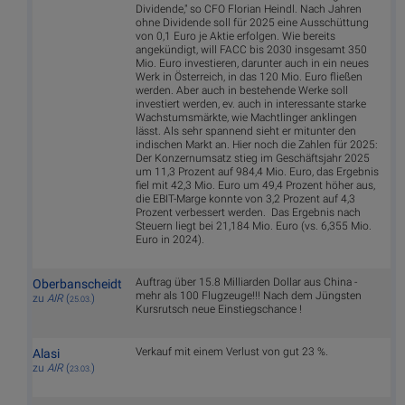
Dividende," so CFO Florian Heindl. Nach Jahren
ohne Dividende soll für 2025 eine Ausschüttung
von 0,1 Euro je Aktie erfolgen. Wie bereits
angekündigt, will FACC bis 2030 insgesamt 350
Mio. Euro investieren, darunter auch in ein neues
Werk in Österreich, in das 120 Mio. Euro fließen
werden. Aber auch in bestehende Werke soll
investiert werden, ev. auch in interessante starke
Wachstumsmärkte, wie Machtlinger anklingen
lässt. Als sehr spannend sieht er mitunter den
indischen Markt an. Hier noch die Zahlen für 2025:
Der Konzernumsatz stieg im Geschäftsjahr 2025
um 11,3 Prozent auf 984,4 Mio. Euro, das Ergebnis
fiel mit 42,3 Mio. Euro um 49,4 Prozent höher aus,
die EBIT-Marge konnte von 3,2 Prozent auf 4,3
Prozent verbessert werden. Das Ergebnis nach
Steuern liegt bei 21,184 Mio. Euro (vs. 6,355 Mio.
Euro in 2024).
Auftrag über 15.8 Milliarden Dollar aus China -
Oberbanscheidt
mehr als 100 Flugzeuge!!! Nach dem Jüngsten
zu
AIR
(
)
25.03.
Kursrutsch neue Einstiegschance !
Verkauf mit einem Verlust von gut 23 %.
Alasi
zu
AIR
(
)
23.03.