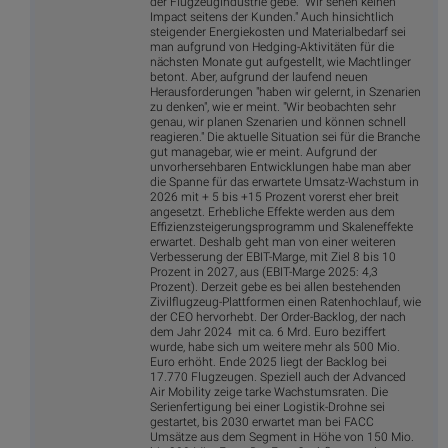
der Flugzeugindustrie gebe. "Wir sehen keinen
Impact seitens der Kunden." Auch hinsichtlich
steigender Energiekosten und Materialbedarf sei
man aufgrund von Hedging-Aktivitäten für die
nächsten Monate gut aufgestellt, wie Machtlinger
betont. Aber, aufgrund der laufend neuen
Herausforderungen "haben wir gelernt, in Szenarien
zu denken", wie er meint. "Wir beobachten sehr
genau, wir planen Szenarien und können schnell
reagieren." Die aktuelle Situation sei für die Branche
gut managebar, wie er meint. Aufgrund der
unvorhersehbaren Entwicklungen habe man aber
die Spanne für das erwartete Umsatz-Wachstum in
2026 mit + 5 bis +15 Prozent vorerst eher breit
angesetzt. Erhebliche Effekte werden aus dem
Effizienzsteigerungsprogramm und Skaleneffekte
erwartet. Deshalb geht man von einer weiteren
Verbesserung der EBIT-Marge, mit Ziel 8 bis 10
Prozent in 2027, aus (EBIT-Marge 2025: 4,3
Prozent). Derzeit gebe es bei allen bestehenden
Zivilflugzeug-Plattformen einen Ratenhochlauf, wie
der CEO hervorhebt. Der Order-Backlog, der nach
dem Jahr 2024 mit ca. 6 Mrd. Euro beziffert
wurde, habe sich um weitere mehr als 500 Mio.
Euro erhöht. Ende 2025 liegt der Backlog bei
17.770 Flugzeugen. Speziell auch der Advanced
Air Mobility zeige tarke Wachstumsraten. Die
Serienfertigung bei einer Logistik-Drohne sei
gestartet, bis 2030 erwartet man bei FACC
Umsätze aus dem Segment in Höhe von 150 Mio.