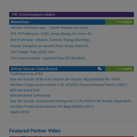
PIR-Zeichnungsprodukte
Newsflow
>> mehr
wikifolio Champion per ..: Simon Weishar mit Szew...
ATX TR-Frühmover: AT&S, Uniqa, Bawag, CA Immo, Ös...
DAX-Frühmover: Infineon, Siemens Energy, Brenntag...
Aixtron, Salzgitter am besten (Peer Group Watch D...
ATX-Trends: Post, AT&S, Porr ...
21st Austria weekly - Austrian Post (07/08/2026)
Börse Social Club Board
>> mehr
TechFuturist zu AT&S
Star der Stunde: AT&S 4.6%, Rutsch der Stunde: Bajaj Mobility AG -4.93%
wikifolio-Trades Austro-Aktien 9-10: AT&S(2), Österreichische Post(1), RBI(1)
BSN MA-Event EVN
BSN MA-Event Continental
Star der Stunde: Austriacard Holdings AG 2.14%, Rutsch der Stunde: Bajaj Mobility AG -1.3%
wikifolio-Trades Austro-Aktien 8-9: Bajaj Mobility AG(1)
#gabb #2161
Featured Partner Video