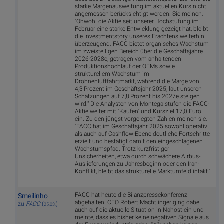
starke Margenausweitung im aktuellen Kurs nicht
angemessen berücksichtigt werden. Sie meinen:
"Obwohl die Aktie seit unserer Hochstufung im
Februar eine starke Entwicklung gezeigt hat, bleibt
die Investmentstory unseres Erachtens weiterhin
überzeugend: FACC bietet organisches Wachstum
im zweistelligen Bereich über die Geschäftsjahre
2026-2028e, getragen vom anhaltenden
Produktionshochlauf der OEMs sowie
strukturellem Wachstum im
Drohnenluftfahrtmarkt, während die Marge von
4,3 Prozent im Geschäftsjahr 2025, laut unseren
Schätzungen auf 7,8 Prozent bis 2027e steigen
wird." Die Analysten von Montega stufen die FACC-
Aktie weiter mit "Kaufen" und Kursziel 17,0 Euro
ein. Zu den jüngst vorgelegten Zahlen meinen sie:
"FACC hat im Geschäftsjahr 2025 sowohl operativ
als auch auf Cashflow-Ebene deutliche Fortschritte
erzielt und bestätigt damit den eingeschlagenen
Wachstumspfad. Trotz kurzfristiger
Unsicherheiten, etwa durch schwächere Airbus-
Auslieferungen zu Jahresbeginn oder den Iran-
Konflikt, bleibt das strukturelle Marktumfeld intakt."
FACC hat heute die Bilanzpressekonferenz
Smeilinho
abgehalten. CEO Robert Machtlinger ging dabei
zu
FACC
(
)
25.03.
auch auf die aktuelle Situation in Nahost ein und
meinte, dass es bisher keine negativen Signale aus