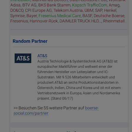
Adisa
,
BTV AG
,
BKS Bank Stamm
,
Kapsch TrafficCom
,
Amag
,
DO&CO
,
CPI Europe AG
,
Telekom Austria
,
UBM
,
SAP
,
Henkel
,
Symrise
,
Bayer
,
Fresenius Medical Care
,
BASF
,
Deutsche Boerse
,
Fresenius
,
Hannover Rück
,
DAIMLER TRUCK HLD...
,
Rheinmetall
.
Random Partner
AT&S
Austria Technologie & Systemtechnik AG (AT&S) ist
europäischer Marktführer und weltweit einer der
führenden Hersteller von Leiterplatten und IC-
Substraten. Mit 9.526 Mitarbeitern entwickelt und
produziert AT&S an sechs Produktionsstandorten in
Österreich, Indien, China und Korea und ist mit einem
Vertriebsnetzwerk in Europa, Asien und Nordamerika
präsent. (Stand 06/17)
>> Besuchen Sie 55 weitere Partner auf
boerse-
social.com/partner