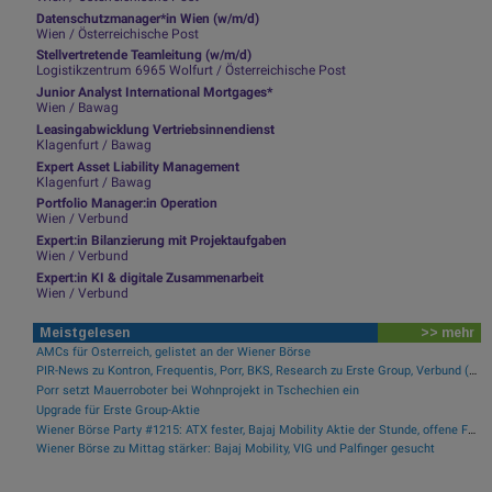
Datenschutzmanager*in Wien (w/m/d)
Wien / Österreichische Post
Stellvertretende Teamleitung (w/m/d)
Logistikzentrum 6965 Wolfurt / Österreichische Post
Junior Analyst International Mortgages*
Wien / Bawag
Leasingabwicklung Vertriebsinnendienst
Klagenfurt / Bawag
Expert Asset Liability Management
Klagenfurt / Bawag
Portfolio Manager:in Operation
Wien / Verbund
Expert:in Bilanzierung mit Projektaufgaben
Wien / Verbund
Expert:in KI & digitale Zusammenarbeit
Wien / Verbund
Meistgelesen
>> mehr
AMCs für Österreich, gelistet an der Wiener Börse
PIR-News zu Kontron, Frequentis, Porr, BKS, Research zu Erste Group, Verbund (Christine Petzwinkler)
Porr setzt Mauerroboter bei Wohnprojekt in Tschechien ein
Upgrade für Erste Group-Aktie
Wiener Börse Party #1215: ATX fester, Bajaj Mobility Aktie der Stunde, offene Fragen bei Fitgroup
Wiener Börse zu Mittag stärker: Bajaj Mobility, VIG und Palfinger gesucht