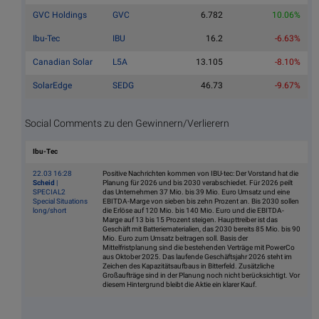
GVC Holdings
GVC
6.782
10.06%
Ibu-Tec
IBU
16.2
-6.63%
Canadian Solar
L5A
13.105
-8.10%
SolarEdge
SEDG
46.73
-9.67%
Social Comments zu den Gewinnern/Verlierern
Ibu-Tec
22.03 16:28
Positive Nachrichten kommen von IBU-tec: Der Vorstand hat die
Scheid
|
Planung für 2026 und bis 2030 verabschiedet. Für 2026 peilt
SPECIAL2
das Unternehmen 37 Mio. bis 39 Mio. Euro Umsatz und eine
Special Situations
EBITDA-Marge von sieben bis zehn Prozent an. Bis 2030 sollen
long/short
die Erlöse auf 120 Mio. bis 140 Mio. Euro und die EBITDA-
Marge auf 13 bis 15 Prozent steigen. Haupttreiber ist das
Geschäft mit Batteriematerialien, das 2030 bereits 85 Mio. bis 90
Mio. Euro zum Umsatz beitragen soll. Basis der
Mittelfristplanung sind die bestehenden Verträge mit PowerCo
aus Oktober 2025. Das laufende Geschäftsjahr 2026 steht im
Zeichen des Kapazitätsaufbaus in Bitterfeld. Zusätzliche
Großaufträge sind in der Planung noch nicht berücksichtigt. Vor
diesem Hintergrund bleibt die Aktie ein klarer Kauf.