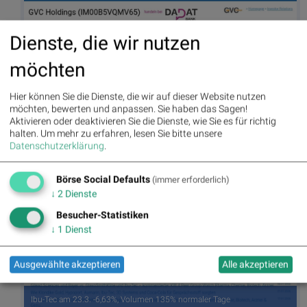
Dienste, die wir nutzen
möchten
Hier können Sie die Dienste, die wir auf dieser Website nutzen
möchten, bewerten und anpassen. Sie haben das Sagen!
Aktivieren oder deaktivieren Sie die Dienste, wie Sie es für richtig
halten.
Um mehr zu erfahren, lesen Sie bitte unsere
GVC Holdings am 23.3. 10,06%, Volumen 0% normaler Tage
Datenschutzerklärung
.
Börse Social Defaults
(immer erforderlich)
↓
2
Dienste
Besucher-Statistiken
↓
1
Dienst
Ausgewählte akzeptieren
Alle akzeptieren
Ibu-Tec am 23.3. -6,63%, Volumen 135% normaler Tage