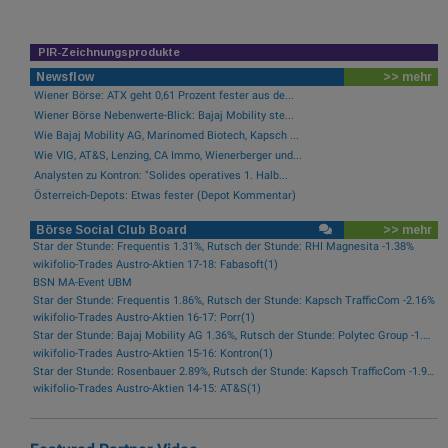
PIR-Zeichnungsprodukte
Newsflow
>> mehr
Wiener Börse: ATX geht 0,61 Prozent fester aus de...
Wiener Börse Nebenwerte-Blick: Bajaj Mobility ste...
Wie Bajaj Mobility AG, Marinomed Biotech, Kapsch ...
Wie VIG, AT&S, Lenzing, CA Immo, Wienerberger und...
Analysten zu Kontron: "Solides operatives 1. Halb...
Österreich-Depots: Etwas fester (Depot Kommentar)
Börse Social Club Board
>> mehr
Star der Stunde: Frequentis 1.31%, Rutsch der Stunde: RHI Magnesita -1.38%
wikifolio-Trades Austro-Aktien 17-18: Fabasoft(1)
BSN MA-Event UBM
Star der Stunde: Frequentis 1.86%, Rutsch der Stunde: Kapsch TrafficCom -2.16%
wikifolio-Trades Austro-Aktien 16-17: Porr(1)
Star der Stunde: Bajaj Mobility AG 1.36%, Rutsch der Stunde: Polytec Group -1.81%
wikifolio-Trades Austro-Aktien 15-16: Kontron(1)
Star der Stunde: Rosenbauer 2.89%, Rutsch der Stunde: Kapsch TrafficCom -1.92%
wikifolio-Trades Austro-Aktien 14-15: AT&S(1)