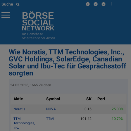
|
Suche
BÖRSE
SOCIAL
NETWORK
Die Homebase
österreichischer Aktien
Wie Noratis, TTM Technologies, Inc.,
GVC Holdings, SolarEdge, Canadian
Solar und Ibu-Tec für Gesprächsstoff
sorgten
24.03.2026, 1665 Zeichen
Aktie
Symbol
SK
Perf.
Noratis
NUVA
0.15
25.00%
TTM
TTMI
101.42
10.79%
Technologies,
Inc.