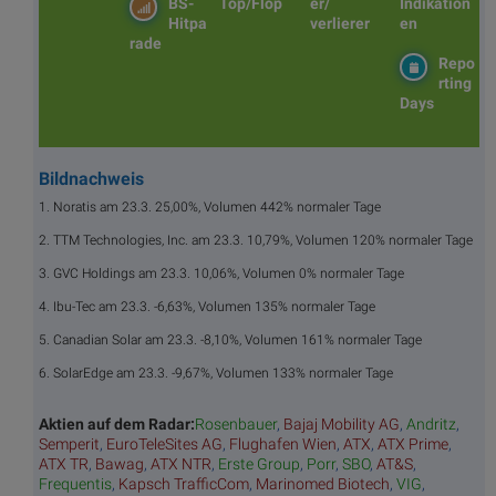
BS-
Top/Flop
er/
Indikation
Hitpa
verlierer
en
rade
Repo
rting
Days
Bildnachweis
1. Noratis am 23.3. 25,00%, Volumen 442% normaler Tage
2. TTM Technologies, Inc. am 23.3. 10,79%, Volumen 120% normaler Tage
3. GVC Holdings am 23.3. 10,06%, Volumen 0% normaler Tage
4. Ibu-Tec am 23.3. -6,63%, Volumen 135% normaler Tage
5. Canadian Solar am 23.3. -8,10%, Volumen 161% normaler Tage
6. SolarEdge am 23.3. -9,67%, Volumen 133% normaler Tage
Aktien auf dem Radar:
Rosenbauer
,
Bajaj Mobility AG
,
Andritz
,
Semperit
,
EuroTeleSites AG
,
Flughafen Wien
,
ATX
,
ATX Prime
,
ATX TR
,
Bawag
,
ATX NTR
,
Erste Group
,
Porr
,
SBO
,
AT&S
,
Frequentis
,
Kapsch TrafficCom
,
Marinomed Biotech
,
VIG
,