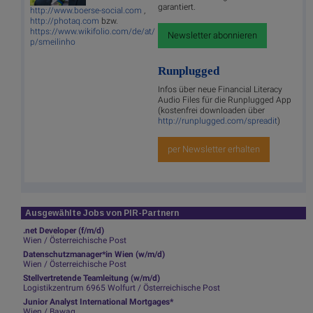
garantiert.
http://www.boerse-social.com
,
http://photaq.com
bzw.
https://www.wikifolio.com/de/at/
Newsletter abonnieren
p/smeilinho
Runplugged
Infos über neue Financial Literacy
Audio Files für die Runplugged App
(kostenfrei downloaden über
http://runplugged.com/spreadit
)
per Newsletter erhalten
Ausgewählte Jobs von PIR-Partnern
.net Developer (f/m/d)
Wien / Österreichische Post
Datenschutzmanager*in Wien (w/m/d)
Wien / Österreichische Post
Stellvertretende Teamleitung (w/m/d)
Logistikzentrum 6965 Wolfurt / Österreichische Post
Junior Analyst International Mortgages*
Wien / Bawag