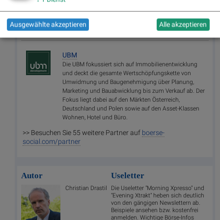
Ausgewählte akzeptieren
Alle akzeptieren
Random Partner
UBM
Die UBM fokussiert sich auf Immobilienentwicklung
und deckt die gesamte Wertschöpfungskette von
Umwidmung und Baugenehmigung über Planung,
Marketing und Bauabwicklung bis zum Verkauf ab. Der
Fokus liegt dabei auf den Märkten Österreich,
Deutschland und Polen sowie auf den Asset-Klassen
Wohnen, Hotel und Büro.
>> Besuchen Sie 55 weitere Partner auf
boerse-
social.com/partner
Autor
Useletter
Christian Drastil
Die Useletter "Morning Xpresso" und
"Evening Xtrakt" heben sich deutlich
von den gängigen Newslettern ab.
Beispiele ansehen bzw. kostenfrei
anmelden. Wichtige Börse-Infos