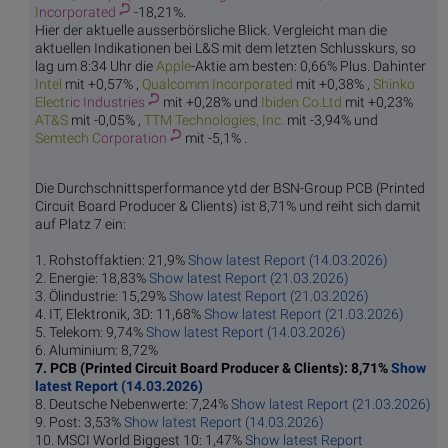
I
ncorporated
-18,21%.
Hier der aktuelle ausserbörsliche Blick. Vergleicht man die
aktuellen Indikationen bei L&S mit dem letzten Schlusskurs, so
lag um 8:34 Uhr die
Ap
ple
-Aktie am besten: 0,66% Plus. Dahinter
In
tel
mit +0,57% ,
Qualcomm I
ncorporated
mit +0,38% ,
Shinko
Electr
ic Industries
mit +0,28% und
Ibiden
Co.Ltd
mit +0,23%
AT
&S
mit -0,05% ,
TTM Technol
ogies, Inc.
mit -3,94% und
Semtech C
orporation
mit -5,1% .
Die Durchschnittsperformance ytd der BSN-Group PCB (Printed
Circuit Board Producer & Clients) ist 8,71% und reiht sich damit
auf Platz 7 ein:
1. Rohstoffaktien: 21,9%
Show latest Report (14.03.2026)
2. Energie: 18,83%
Show latest Report (21.03.2026)
3. Ölindustrie: 15,29%
Show latest Report (21.03.2026)
4. IT, Elektronik, 3D: 11,68%
Show latest Report (21.03.2026)
5. Telekom: 9,74%
Show latest Report (14.03.2026)
6. Aluminium: 8,72%
7. PCB (Printed Circuit Board Producer & Clients): 8,71%
Show
latest Report (14.03.2026)
8. Deutsche Nebenwerte: 7,24%
Show latest Report (21.03.2026)
9. Post: 3,53%
Show latest Report (14.03.2026)
10. MSCI World Biggest 10: 1,47%
Show latest Report