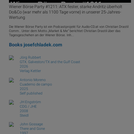
Wiener Börse Party #1211: ATX fester, starke Andritz überholt
Do&Co (war mehr als 1100 Tage vorne) in unserer 25-Jahres-
Wertung
Die Wiener Börse Party ist ein Podcastprojekt für Audio-CD.at von Christian Drastil
Comm.. Unter dem Motto „Market & Me“ berichtet Christian Drastil über das
Tagesgeschehen an der Wiener Börse. Inh...
Books
josefchladek.com
Jörg Rubbert
GTX. Galveston/TX and the Gulf Coast
2026
Verlag Kettler
Antonio Moreno
Cuaderno de campo
2025
Self published
JH Engström
CDG / JHE
2008
Steidl
John Gossage
There and Gone
1997