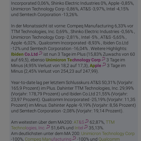
Incorporated 0,06%, Shinko Electric Industries 0%, Apple -0,85%,
Unimicron Technology Corp -0,86%, AT&S -3,97%, Intel -4,15%
und Semtech Corporation -13,26%.
In der Monatssicht ist vorne: Compeq Manufacturing 6,33% vor
TTM Technologies, Inc. 0,69% , Shinko Electric Industries -0,56% ,
Unimicron Technology Corp -2,81% , Intel -5% , AT&S -5,65% ,
Apple -6,02% , Qualcomm Incorporated -8,93% , Ibiden Co.Ltd
-12% und Semtech Corporation -16,04% . Weitere Highlights:
Ibiden
Co.Ltd
ist nun 3 Tage im Plus (15,83% Zuwachs von 60
auf 69,5), ebenso
Unimicron Te
chnology Corp
3 Tage im
Minus (4,95% Verlust von 18,2 auf 17,3),
Ap
ple
3 Tage im
Minus (2,45% Verlust von 254,23 auf 247,99).
Year-to-date lag per letztem Schlusskurs AT&S 50,31% (Vorjahr:
165,9 Prozent) im Plus. Dahinter TTM Technologies, Inc. 29,99%
(Vorjahr: 178,79 Prozent) und Ibiden Co.Ltd 21,55% (Vorjahr:
23,97 Prozent). Qualcomm Incorporated -25,19% (Vorjahr: 11,35
Prozent) im Minus. Dahinter Apple -9,19% (Vorjahr: 8,56 Prozent)
und Semtech Corporation -2,08% (Vorjahr: 19,14 Prozent).
Am weitesten über dem MA200:
AT
&S
62,87%,
TTM
Technol
ogies, Inc.
51,64% und
In
tel
35,13%.
Am deutlichsten unter dem MA 200:
Unimicron Te
chnology Corp
-100%,
Compeq Man
ufacturing
-100% und
Qualcomm