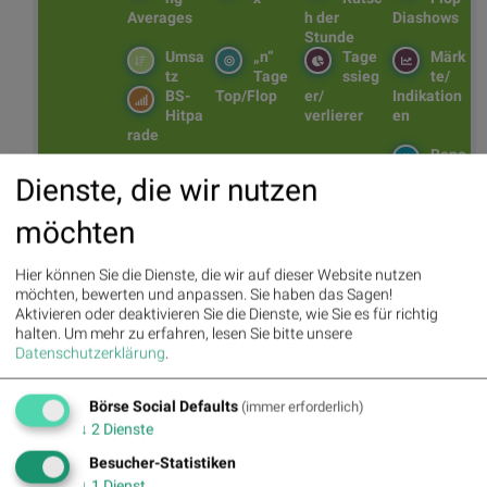
Averages
h der
Diashows
Stunde
Umsa
„n“
Tage
Märk
tz
Tage
ssieg
te/
BS-
Top/Flop
er/
Indikation
Hitpa
verlierer
en
rade
Repo
rting
Dienste, die wir nutzen
Days
möchten
Bildnachweis
Hier können Sie die Dienste, die wir auf dieser Website nutzen
möchten, bewerten und anpassen. Sie haben das Sagen!
1. BSN Group PCB (Printed Circuit Board Producer & Clients)
Aktivieren oder deaktivieren Sie die Dienste, wie Sie es für richtig
Performancevergleich YTD, Stand: 21.03.2026
halten.
Um mehr zu erfahren, lesen Sie bitte unsere
Datenschutzerklärung
.
Aktien auf dem Radar:
Bajaj Mobility AG
,
Rosenbauer
,
Andritz
,
Semperit
,
EuroTeleSites AG
,
Flughafen Wien
,
Porr
,
SBO
,
Athos
Immobilien
,
Marinomed Biotech
,
Österreichische Post
,
Wolftank-
Börse Social Defaults
(immer erforderlich)
Adisa
,
BTV AG
,
BKS Bank Stamm
,
Kapsch TrafficCom
,
Amag
,
↓
2
Dienste
DO&CO
,
CPI Europe AG
,
Telekom Austria
,
UBM
,
SAP
,
Henkel
,
Symrise
,
Bayer
,
Fresenius Medical Care
,
BASF
,
Deutsche Boerse
,
Besucher-Statistiken
Fresenius
,
Hannover Rück
,
DAIMLER TRUCK HLD...
,
Rheinmetall
.
↓
1
Dienst