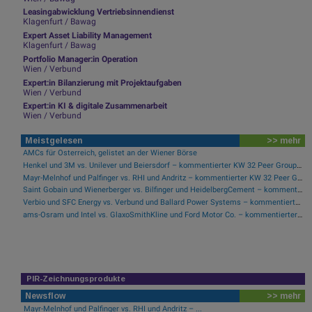
Leasingabwicklung Vertriebsinnendienst
Klagenfurt / Bawag
Expert Asset Liability Management
Klagenfurt / Bawag
Portfolio Manager:in Operation
Wien / Verbund
Expert:in Bilanzierung mit Projektaufgaben
Wien / Verbund
Expert:in KI & digitale Zusammenarbeit
Wien / Verbund
Meistgelesen
>> mehr
AMCs für Österreich, gelistet an der Wiener Börse
Henkel und 3M vs. Unilever und Beiersdorf – kommentierter KW 32 Peer Group Watch Konsumgüter
Mayr-Melnhof und Palfinger vs. RHI und Andritz – kommentierter KW 32 Peer Group Watch Zykliker Österreich
Saint Gobain und Wienerberger vs. Bilfinger und HeidelbergCement – kommentierter KW 32 Peer Group Watch Bau & Baustoffe
Verbio und SFC Energy vs. Verbund und Ballard Power Systems – kommentierter KW 32 Peer Group Watch Energie
ams-Osram und Intel vs. GlaxoSmithKline und Ford Motor Co. – kommentierter KW 32 Peer Group Watch Global Innovation 1000
PIR-Zeichnungsprodukte
Newsflow
>> mehr
Mayr-Melnhof und Palfinger vs. RHI und Andritz – ...