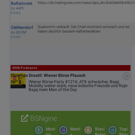
https://de.tradingview.com/news/dpa_afx:8cb0de69b43b2:
BaRaInvest
zu
AAPL
(
)
15.03.
Qualcomm verkauft. Der Chart erscheint schwach und wir
OleNiendorf
haben deutlich bessere Halbleiteraktien
zu
QCOM
(
)
19.03.
BSN Podcasts
Christian Drastil: Wiener Börse Plausch
Wiener Börse Party #1216: ATX schwächer, Bajaj
Mobility weiter stark, neue indische Freunde und Rajiv
Bajaj mein Man of the Day
BSNgine
Movi
Matri
Star/
Top/
ng
x
Rutsc
Flop