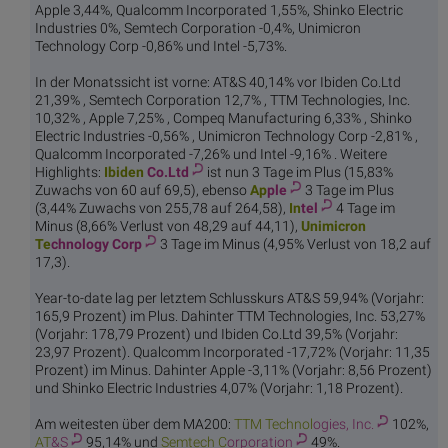
Apple 3,44%, Qualcomm Incorporated 1,55%, Shinko Electric
Industries 0%, Semtech Corporation -0,4%, Unimicron
Technology Corp -0,86% und Intel -5,73%.
In der Monatssicht ist vorne: AT&S 40,14% vor Ibiden Co.Ltd
21,39% , Semtech Corporation 12,7% , TTM Technologies, Inc.
10,32% , Apple 7,25% , Compeq Manufacturing 6,33% , Shinko
Electric Industries -0,56% , Unimicron Technology Corp -2,81% ,
Qualcomm Incorporated -7,26% und Intel -9,16% . Weitere
Highlights:
Ibiden
Co.Ltd
ist nun 3 Tage im Plus (15,83%
Zuwachs von 60 auf 69,5), ebenso
Ap
ple
3 Tage im Plus
(3,44% Zuwachs von 255,78 auf 264,58),
In
tel
4 Tage im
Minus (8,66% Verlust von 48,29 auf 44,11),
Unimicron
Te
chnology Corp
3 Tage im Minus (4,95% Verlust von 18,2 auf
17,3).
Year-to-date lag per letztem Schlusskurs AT&S 59,94% (Vorjahr:
165,9 Prozent) im Plus. Dahinter TTM Technologies, Inc. 53,27%
(Vorjahr: 178,79 Prozent) und Ibiden Co.Ltd 39,5% (Vorjahr:
23,97 Prozent). Qualcomm Incorporated -17,72% (Vorjahr: 11,35
Prozent) im Minus. Dahinter Apple -3,11% (Vorjahr: 8,56 Prozent)
und Shinko Electric Industries 4,07% (Vorjahr: 1,18 Prozent).
Am weitesten über dem MA200:
TTM Technol
ogies, Inc.
102%,
AT
&S
95,14% und
Semtech C
orporation
49%.