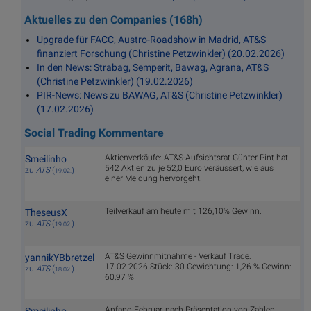
Aktuelles zu den Companies (168h)
Upgrade für FACC, Austro-Roadshow in Madrid, AT&S
finanziert Forschung (Christine Petzwinkler) (20.02.2026)
In den News: Strabag, Semperit, Bawag, Agrana, AT&S
(Christine Petzwinkler) (19.02.2026)
PIR-News: News zu BAWAG, AT&S (Christine Petzwinkler)
(17.02.2026)
Social Trading Kommentare
Aktienverkäufe: AT&S-Aufsichtsrat Günter Pint hat
Smeilinho
542 Aktien zu je 52,0 Euro veräussert, wie aus
zu
ATS
(
)
19.02.
einer Meldung hervorgeht.
Teilverkauf am heute mit 126,10% Gewinn.
TheseusX
zu
ATS
(
)
19.02.
AT&S Gewinnmitnahme - Verkauf Trade:
yannikYBbretzel
17.02.2026 Stück: 30 Gewichtung: 1,26 % Gewinn:
zu
ATS
(
)
18.02.
60,97 %
Anfang Februar, nach Präsentation von Zahlen,
Smeilinho