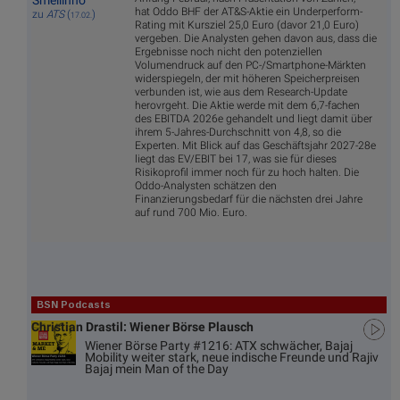
hat Oddo BHF der AT&S-Aktie ein Underperform-
zu
ATS
(
)
17.02.
Rating mit Kursziel 25,0 Euro (davor 21,0 Euro)
vergeben. Die Analysten gehen davon aus, dass die
Ergebnisse noch nicht den potenziellen
Volumendruck auf den PC-/Smartphone-Märkten
widerspiegeln, der mit höheren Speicherpreisen
verbunden ist, wie aus dem Research-Update
herovrgeht. Die Aktie werde mit dem 6,7-fachen
des EBITDA 2026e gehandelt und liegt damit über
ihrem 5-Jahres-Durchschnitt von 4,8, so die
Experten. Mit Blick auf das Geschäftsjahr 2027-28e
liegt das EV/EBIT bei 17, was sie für dieses
Risikoprofil immer noch für zu hoch halten. Die
Oddo-Analysten schätzen den
Finanzierungsbedarf für die nächsten drei Jahre
auf rund 700 Mio. Euro.
BSN Podcasts
Christian Drastil: Wiener Börse Plausch
Wiener Börse Party #1216: ATX schwächer, Bajaj
Mobility weiter stark, neue indische Freunde und Rajiv
Bajaj mein Man of the Day