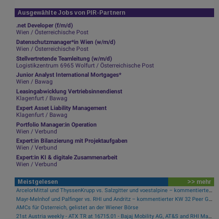
Ausgewählte Jobs von PIR-Partnern
.net Developer (f/m/d)
Wien / Österreichische Post
Datenschutzmanager*in Wien (w/m/d)
Wien / Österreichische Post
Stellvertretende Teamleitung (w/m/d)
Logistikzentrum 6965 Wolfurt / Österreichische Post
Junior Analyst International Mortgages*
Wien / Bawag
Leasingabwicklung Vertriebsinnendienst
Klagenfurt / Bawag
Expert Asset Liability Management
Klagenfurt / Bawag
Portfolio Manager:in Operation
Wien / Verbund
Expert:in Bilanzierung mit Projektaufgaben
Wien / Verbund
Expert:in KI & digitale Zusammenarbeit
Wien / Verbund
Meistgelesen
>> mehr
ArcelorMittal und ThyssenKrupp vs. Salzgitter und voestalpine – kommentierter KW 32 Peer Group Watch Stahl
Mayr-Melnhof und Palfinger vs. RHI und Andritz – kommentierter KW 32 Peer Group Watch Zykliker Österreich
AMCs für Österreich, gelistet an der Wiener Börse
21st Austria weekly - ATX TR at 16715.01 - Bajaj Mobility AG, AT&S and RHI Magnesita best-performing, Österreichische Post with weakest performance (08/08/2026)