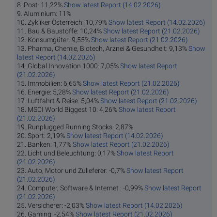
8. Post: 11,22%
Show latest Report (14.02.2026)
9. Aluminium: 11%
10. Zykliker Österreich: 10,79%
Show latest Report (14.02.2026)
11. Bau & Baustoffe: 10,24%
Show latest Report (21.02.2026)
12. Konsumgüter: 9,55%
Show latest Report (21.02.2026)
13. Pharma, Chemie, Biotech, Arznei & Gesundheit: 9,13%
Show
latest Report (14.02.2026)
14. Global Innovation 1000: 7,05%
Show latest Report
(21.02.2026)
15. Immobilien: 6,65%
Show latest Report (21.02.2026)
16. Energie: 5,28%
Show latest Report (21.02.2026)
17. Luftfahrt & Reise: 5,04%
Show latest Report (21.02.2026)
18. MSCI World Biggest 10: 4,26%
Show latest Report
(21.02.2026)
19. Runplugged Running Stocks: 2,87%
20. Sport: 2,19%
Show latest Report (14.02.2026)
21. Banken: 1,77%
Show latest Report (21.02.2026)
22. Licht und Beleuchtung: 0,17%
Show latest Report
(21.02.2026)
23. Auto, Motor und Zulieferer: -0,7%
Show latest Report
(21.02.2026)
24. Computer, Software & Internet : -0,99%
Show latest Report
(21.02.2026)
25. Versicherer: -2,03%
Show latest Report (14.02.2026)
26. Gaming: -2,54%
Show latest Report (21.02.2026)