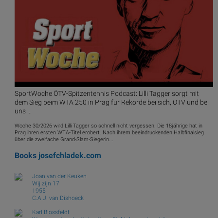
SportWoche ÖTV-Spitzentennis Podcast: Lilli Tagger sorgt mit
dem Sieg beim WTA 250 in Prag für Rekorde bei sich, ÖTV und bei
uns ...
Woche 30/2026 wird Lilli Tagger so schnell nicht vergessen. Die 18jährige hat in
Prag ihren ersten WTA-Titel erobert. Nach ihrem beeindruckenden Halbfinalsieg
über die zweifache Grand-Slam-Siegerin...
Books
josefchladek.com
Joan van der Keuken
Wij zijn 17
1955
C.A.J. van Dishoeck
Karl Blossfeldt