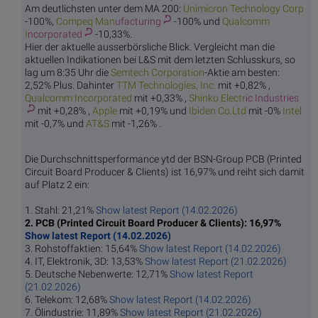
Am deutlichsten unter dem MA 200:
Unimicron Te
chnology Corp
-100%,
Compeq Man
ufacturing
-100% und
Qualcomm
I
ncorporated
-10,33%.
Hier der aktuelle ausserbörsliche Blick. Vergleicht man die
aktuellen Indikationen bei L&S mit dem letzten Schlusskurs, so
lag um 8:35 Uhr die
Semtech C
orporation
-Aktie am besten:
2,52% Plus. Dahinter
TTM Technol
ogies, Inc.
mit +0,82% ,
Qualcomm I
ncorporated
mit +0,33% ,
Shinko Electr
ic Industries
mit +0,28% ,
Ap
ple
mit +0,19% und
Ibiden
Co.Ltd
mit -0%
In
tel
mit -0,7% und
AT
&S
mit -1,26% .
Die Durchschnittsperformance ytd der BSN-Group PCB (Printed
Circuit Board Producer & Clients) ist 16,97% und reiht sich damit
auf Platz 2 ein:
1. Stahl: 21,21%
Show latest Report (14.02.2026)
2. PCB (Printed Circuit Board Producer & Clients): 16,97%
Show latest Report (14.02.2026)
3. Rohstoffaktien: 15,64%
Show latest Report (14.02.2026)
4. IT, Elektronik, 3D: 13,53%
Show latest Report (21.02.2026)
5. Deutsche Nebenwerte: 12,71%
Show latest Report
(21.02.2026)
6. Telekom: 12,68%
Show latest Report (14.02.2026)
7. Ölindustrie: 11,89%
Show latest Report (21.02.2026)