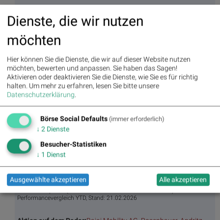
Dienste, die wir nutzen
BSNgine
möchten
Movi
Matri
Star/
Top/
ng
x
Rutsc
Flop
Hier können Sie die Dienste, die wir auf dieser Website nutzen
Averages
h der
Diashows
möchten, bewerten und anpassen. Sie haben das Sagen!
Stunde
Aktivieren oder deaktivieren Sie die Dienste, wie Sie es für richtig
Umsa
„n“
Tage
Märk
halten.
Um mehr zu erfahren, lesen Sie bitte unsere
tz
Tage
ssieg
te/
Datenschutzerklärung
.
BS-
Top/Flop
er/
Indikation
Hitpa
verlierer
en
rade
Börse Social Defaults
(immer erforderlich)
Repo
↓
2
Dienste
rting
Besucher-Statistiken
Days
↓
1
Dienst
Bildnachweis
Ausgewählte akzeptieren
Alle akzeptieren
1. BSN Group PCB (Printed Circuit Board Producer & Clients)
Performancevergleich YTD, Stand: 21.02.2026