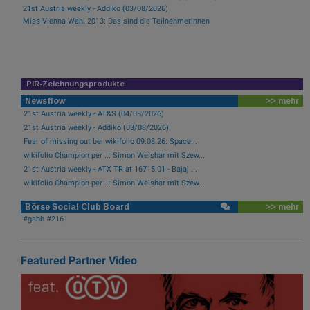
21st Austria weekly - Addiko (03/08/2026)
Miss Vienna Wahl 2013: Das sind die Teilnehmerinnen
PIR-Zeichnungsprodukte
Newsflow
>> mehr
21st Austria weekly - AT&S (04/08/2026)
21st Austria weekly - Addiko (03/08/2026)
Fear of missing out bei wikifolio 09.08.26: Space...
wikifolio Champion per ..: Simon Weishar mit Szew...
21st Austria weekly - ATX TR at 16715.01 - Bajaj ...
wikifolio Champion per ..: Simon Weishar mit Szew...
Börse Social Club Board
>> mehr
#gabb #2161
Featured Partner Video