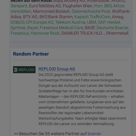
Aktien auf dem Radar:
Bajaj Mobility AG
,
Rosenbauer
,
Andritz
,
Semperit
,
EuroTeleSites AG
,
Flughafen Wien
,
Porr
,
SBO
,
Athos
Immobilien
,
Marinomed Biotech
,
Österreichische Post
,
Wolftank-
Adisa
,
BTV AG
,
BKS Bank Stamm
,
Kapsch TrafficCom
,
Amag
,
DO&CO
,
CPI Europe AG
,
Telekom Austria
,
UBM
,
SAP
,
Henkel
,
Symrise
,
Bayer
,
Fresenius Medical Care
,
BASF
,
Deutsche Boerse
,
Fresenius
,
Hannover Rück
,
DAIMLER TRUCK HLD...
,
Rheinmetall
.
Random Partner
REPLOID Group AG
Die 2020 gegründete REPLOID Group AG stellt
hochwertige Proteine und Fette sowie biologischen
Dünger aus der Aufzucht von Larven der Schwarzen
Soldatenfliege her. In den für ihre Kunden errichteten
Mastanlagen – den REPLOID ReFarmUnits – erhalten
vom Unternehmen gelieferte Junglarven eine auf den
jeweiligen Standort abgestimmte Futtermischung aus
Reststoffen der regionalen Lebensmittel-
Wertschöpfungskette. Nach erfolgter Mast übernimmt
REPLOID die Larven zur zentralen Vermarktung.
>> Besuchen Sie 55 weitere Partner auf
boerse-